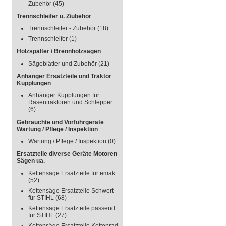
Zubehör
(45)
Trennschleifer u. Z/ubehör
Trennschleifer - Zubehör
(18)
Trennschleifer
(1)
Holzspalter / Brennholzsägen
Sägeblätter und Zubehör
(21)
Anhänger Ersatzteile und Traktor
Kupplungen
Anhänger Kupplungen für
Rasentraktoren und Schlepper
(6)
Gebrauchte und Vorführgeräte
Wartung / Pflege / Inspektion
Wartung / Pflege / Inspektion
(0)
Ersatzteile diverse Geräte Motoren
Sägen ua.
Kettensäge Ersatzteile für emak
(52)
Kettensäge Ersatzteile Schwert
für STIHL
(68)
Kettensäge Ersatzteile passend
für STIHL
(27)