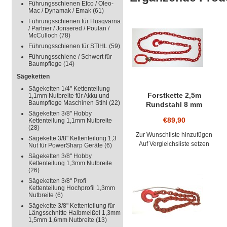
BILD 2 ZEIG
Führungsschienen Efco / Oleo-
Mac / Dynamak / Emak
(61)
JE NACH UN
Führungsschienen für Husqvarna
/ Partner / Jonsered / Poulan /
McCulloch
(78)
DIE KETTE I
Führungsschienen für STIHL
(59)
SONDERGÜTE
Führungsschiene / Schwert für
Baumpflege
(14)
MIT 4-KANT
Sägeketten
Sägeketten 1/4" Kettenteilung
GLIEDERN IN
Forstkette 2,5m
1,1mm Nutbreite für Akku und
Baumpflege Maschinen Stihl
(22)
Rundstahl 8 mm
MM
Rückekette G8 mit Öse
Sägeketten 3/8" Hobby
€89,90
Kettenteilung 1,1mm Nutbreite
110x60x16mm leichte
(28)
BRUCHLAST 6
Schlepper - Chokerkette
Zur Wunschliste hinzufügen
Sägekette 3/8" Kettenteilung 1,3
Auf Vergleichsliste setzen
Nut für PowerSharp Geräte
(6)
TO.
Sägeketten 3/8" Hobby
Kettenteilung 1,3mm Nutbreite
LÄNGE: 2000
(26)
Sägeketten 3/8" Profi
MIT PASSEN
Kettenteilung Hochprofil 1,3mm
Nutbreite
(6)
AUFHÄNGEGL
Sägekette 3/8" Kettenteilung für
Längsschnitte Halbmeißel 1,3mm
1,5mm 1,6mm Nutbreite
(13)
ÖSE 110 X 60