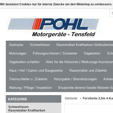
Wir benutzen Cookies nur für interne Zwecke um den Webshop zu verbessern. 
Startseite
Schneefräsen
Rasenmäher Kraftharken Vertikutierm
Motorsägen
Führungsschienen / Schwerter
Sägeketten
Schw
Sägeketten schärfen
Alles für die Holzernte ( Werkzeuge Ausrüstun
Haus / Hof / Garten und Baugewerbe
Rasenmäher und Zubehör
Trennschleifer u. Z/ubehör
Holzspalter / Brennholzsägen
Anhäng
Wartung / Pflege / Inspektion
Ersatzteile diverse Geräte Motoren S
Startseite
Forstkette 2,0m 4-K
KATEGORIE
Schneefräsen
Rasenmäher Kraftharken