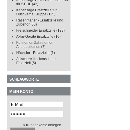
Kettensäge Ersatzteile Kettenrad
für STIHL
(42)
Kettensäge Ersatzteile für
Husqvarna Gruppe
(115)
Rasenmäher - Ersatzteile und
Zubehör
(53)
Freischneider Ersatzteile
(198)
Akku-Geräte Ersatzteile
(10)
Keilriemen Zahnriemen
Antriebsriemen
(7)
Häcksler - Ersatzteile
(1)
Astschere Heckenschere
Ersatzteil
(5)
SCHLAGWORTE
MEIN KONTO
» Kundenkonto anlegen