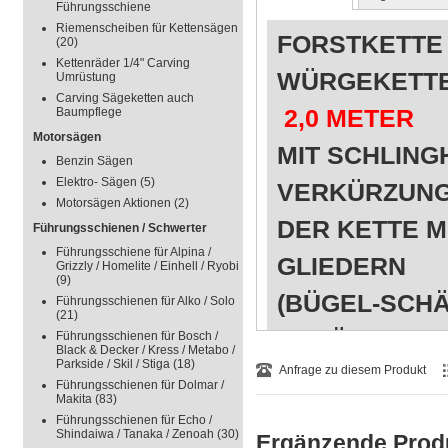
Führungsschiene
Riemenscheiben für Kettensägen
FORSTKETTE 
(20)
Kettenräder 1/4" Carving
WÜRGEKETT
Umrüstung
Carving Sägeketten auch
2,0 METER
Baumpflege
Motorsägen
MIT SCHLING
Benzin Sägen
Elektro- Sägen
(5)
VERKÜRZUNG
Motorsägen Aktionen
(2)
DER KETTE M
Führungsschienen / Schwerter
Führungsschiene für Alpina /
GLIEDERN
Grizzly / Homelite / Einhell / Ryobi
(9)
(BÜGEL-SCHÄ
Führungsschienen für Alko / Solo
(21)
SCHÄKEL-VE
Führungsschienen für Bosch /
Black & Decker / Kress / Metabo /
Parkside / Skil / Stiga
(18)
VERBINDUNG
Anfrage zu diesem Produkt
Führungsschienen für Dolmar /
Makita
(83)
BILD 3 ZEIG
Führungsschienen für Echo /
Shindaiwa / Tanaka / Zenoah
(30)
Ergänzende Prod