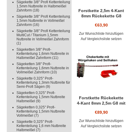
Sägekette 3/8" Profi Kettenteilung
1,5mm Nutbreite in Halbmeißel
GEWICHT: CA.
Zahnform
(18)
Forstkette 2,5m 4-Kant
8mm Rückekette G8
Sägekette 3/8" Profi Kettenteilung
HINWEIS: RÜ
1,5mm Nutbreite in Vollmeißel
Schlinghaken + Nadel
Zahnform
(16)
€63,90
Chokerkette rot
ANGEWENDE
Sägekette 3/8" Profi Kettenteilung
Bruchlast 7,8 to.
Zur Wunschliste hinzufügen
MultiCut / Titanium 1,5mm
Auf Vergleichsliste setzen
Nutbreite in Vollmeißel Zahnform
(1)
Sägeketten 3/8" Profi-
Kettenteilung 1,6mm Nutbreite in
Halbmeißel Zahnform
(11)
Sägeketten 3/8" Profi-
Kettenteilung 1,6mm Nutbreite in
Vollmeißel Zahnform
(10)
Sägekette 0,325" Profi-
Kettenteilung 1,3mm Nutbreite für
Semi-Profi Sägen
(9)
Sägeketten 0,325" Profi-
Kettenteilung 1,5mm Nutbreite
Forstkette Rückekette
Halbmeißel
(9)
4-Kant 8mm 2,5m G8 mit
Sägeketten 0,325" Profi-
Schlinghaken +
Kettenteilung 1,5mm Nutbreite
€89,90
Seilhaken bis 16mm Seil
Vollmeißel
(7)
Zur Wunschliste hinzufügen
Sägekette 0,325" Profi-
Kettenteilung 1,6 mm Nutbreite
Auf Vergleichsliste setzen
Halbmeißel
(7)