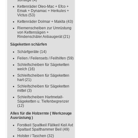
sonstige
(4)
Kettenräder Oleo-Mac + Efco +
Emak + Dynamac + Herkules +
Victus
(53)
Kettenräder Dolmar + Makita
(43)
Riemenscheiben zur Umrüstung
von Kettensägen +
Rindenschäler Anbaugerät
(21)
Sägeketten schärfen
Schärfgeräte
(14)
Feilen / Feilensets / Feilhilfen
(59)
Schleifscheiben für Sägeketten
weich
(16)
Schleifscheiben für Sägeketten
hart
(21)
Schleifscheiben für Sägeketten
mittel
(3)
Schleifscheiben Hartmetall-
Sägeketten u. Tiefenbegrenzer
(12)
Alles für die Holzernte ( Werkzeuge
Ausrüstung )
Forstkeil Spaltkeil Fällkeil Keil Axt
Spaltaxt Spalthammer Beil
(49)
Holster / Taschen
(32)