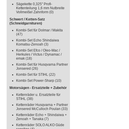
Sägekette 0,325" Profi-
Kettenteilung 1,6 mm Nutbreite
Vollmeißel Zahnform
(0)
Schwert / Ketten-Satz
(Schneidgarnituren)
Kombi-Set für Dolmar / Makita
(47)
Kombi-Set Echo Shindaiwa
Komatsu-Zenoah
(3)
Kombi-Set Efco / Oleo-Mac /
Herkules / Victus / Dynamac /
emak
(18)
Kombi-Set für Husqvarna Partner
Jonsered
(26)
Kombi-Set für STIHL
(22)
Kombi-Set Power-Sharp
(10)
Motorsägen - Ersatzteile + Zubehör
Kettenräder u. Ersatzteile für
STIHL
(38)
Kettenräder Husqvarna + Partner
Jonsered McCulloch Poulan
(33)
Kettenräder Echo + Shindaiwa +
Zenoah + Tanaka
(7)
Kettenräder SOLO ALKO Güde