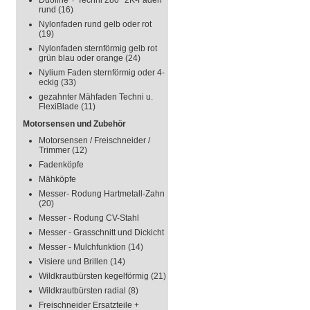
Duoline + Techni 280° 2K-Faden
rund
(16)
Nylonfaden rund gelb oder rot
(19)
Nylonfaden sternförmig gelb rot
grün blau oder orange
(24)
Nylium Faden sternförmig oder 4-
eckig
(33)
gezahnter Mähfaden Techni u.
FlexiBlade
(11)
Motorsensen und Zubehör
Motorsensen / Freischneider /
Trimmer
(12)
Fadenköpfe
Mähköpfe
Messer- Rodung Hartmetall-Zahn
(20)
Messer - Rodung CV-Stahl
Messer - Grasschnitt und Dickicht
Messer - Mulchfunktion
(14)
Visiere und Brillen
(14)
Wildkrautbürsten kegelförmig
(21)
Wildkrautbürsten radial
(8)
Freischneider Ersatzteile +