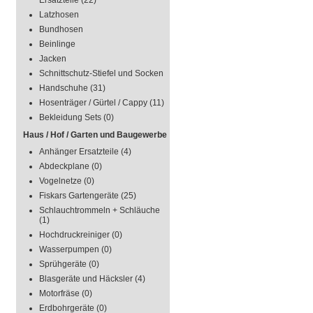
Ersatzteile
(22)
Latzhosen
Bundhosen
Beinlinge
Jacken
Schnittschutz-Stiefel und Socken
Handschuhe
(31)
Hosenträger / Gürtel / Cappy
(11)
Bekleidung Sets
(0)
Haus / Hof / Garten und Baugewerbe
Anhänger Ersatzteile
(4)
Abdeckplane
(0)
Vogelnetze
(0)
Fiskars Gartengeräte
(25)
Schlauchtrommeln + Schläuche
(1)
Hochdruckreiniger
(0)
Wasserpumpen
(0)
Sprühgeräte
(0)
Blasgeräte und Häcksler
(4)
Motorfräse
(0)
Erdbohrgeräte
(0)