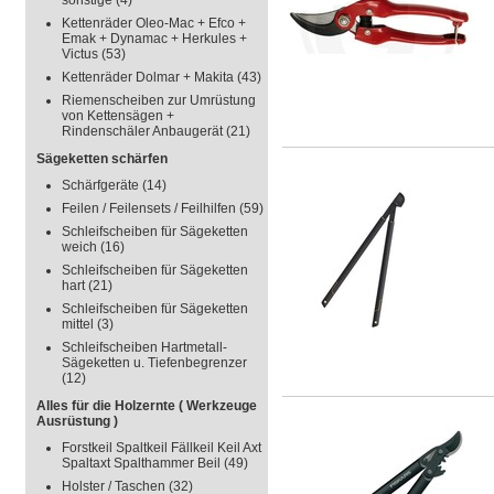
sonstige
(4)
Kettenräder Oleo-Mac + Efco +
Emak + Dynamac + Herkules +
Victus
(53)
Kettenräder Dolmar + Makita
(43)
Riemenscheiben zur Umrüstung
von Kettensägen +
Rindenschäler Anbaugerät
(21)
Sägeketten schärfen
Schärfgeräte
(14)
Feilen / Feilensets / Feilhilfen
(59)
Schleifscheiben für Sägeketten
weich
(16)
Schleifscheiben für Sägeketten
hart
(21)
Schleifscheiben für Sägeketten
mittel
(3)
Schleifscheiben Hartmetall-
Sägeketten u. Tiefenbegrenzer
(12)
Alles für die Holzernte ( Werkzeuge
Ausrüstung )
Forstkeil Spaltkeil Fällkeil Keil Axt
Spaltaxt Spalthammer Beil
(49)
Holster / Taschen
(32)