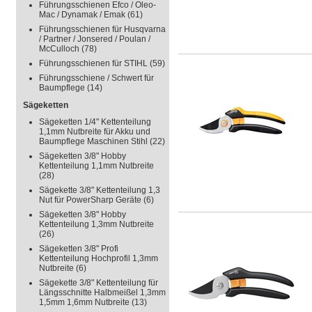
Führungsschienen Efco / Oleo-
Mac / Dynamak / Emak
(61)
Führungsschienen für Husqvarna
/ Partner / Jonsered / Poulan /
McCulloch
(78)
Führungsschienen für STIHL
(59)
Führungsschiene / Schwert für
Baumpflege
(14)
Sägeketten
Sägeketten 1/4" Kettenteilung
1,1mm Nutbreite für Akku und
Baumpflege Maschinen Stihl
(22)
Sägeketten 3/8" Hobby
Kettenteilung 1,1mm Nutbreite
(28)
Sägekette 3/8" Kettenteilung 1,3
Nut für PowerSharp Geräte
(6)
Sägeketten 3/8" Hobby
Kettenteilung 1,3mm Nutbreite
(26)
Sägeketten 3/8" Profi
Kettenteilung Hochprofil 1,3mm
Nutbreite
(6)
Sägekette 3/8" Kettenteilung für
Längsschnitte Halbmeißel 1,3mm
1,5mm 1,6mm Nutbreite
(13)