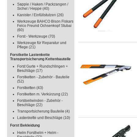
Sappie / Haken / Packzangen /
Sichel / Heppe
(40)
Kanister / Einfüllstutzen
(26)
Werkzeuge BAHCO Bison Fiskars
Felco Freund Ochsenkopf Stubai
(60)
Forst - Werkzeuge
(70)
Werkzeuge für Reparatur und
Pflege
(21)
Forstkette Lastenkette
Transportsicherung Kettenbauteile
Forst Gurte + Rundschlingen +
Beschläge
(17)
Forstketten - Zubehör - Bauteile
(52)
Forstketten
(43)
Forstketten m. Verkürzung
(22)
Forstseilwinden - Zubehör -
Beschläge
(22)
Transportsicherung Bauteile
(4)
Lastenkette und Beschläge
(10)
Forst Bekleidung
Helm Forsthelm + Helm -