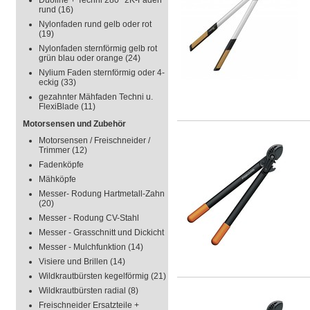
Duoline + Techni 280° 2K-Faden
rund
(16)
Nylonfaden rund gelb oder rot
(19)
Nylonfaden sternförmig gelb rot
grün blau oder orange
(24)
Nylium Faden sternförmig oder 4-
eckig
(33)
gezahnter Mähfaden Techni u.
FlexiBlade
(11)
Motorsensen und Zubehör
Motorsensen / Freischneider /
Trimmer
(12)
Fadenköpfe
Mähköpfe
Messer- Rodung Hartmetall-Zahn
(20)
Messer - Rodung CV-Stahl
Messer - Grasschnitt und Dickicht
Messer - Mulchfunktion
(14)
Visiere und Brillen
(14)
Wildkrautbürsten kegelförmig
(21)
Wildkrautbürsten radial
(8)
Freischneider Ersatzteile +