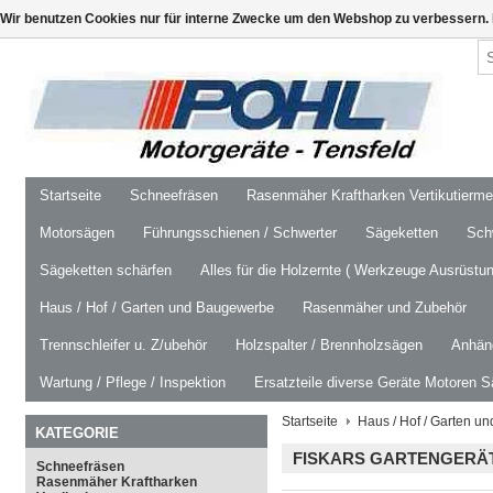
Wir benutzen Cookies nur für interne Zwecke um den Webshop zu verbessern. 
Startseite
Schneefräsen
Rasenmäher Kraftharken Vertikutierm
Motorsägen
Führungsschienen / Schwerter
Sägeketten
Schw
Sägeketten schärfen
Alles für die Holzernte ( Werkzeuge Ausrüstun
Haus / Hof / Garten und Baugewerbe
Rasenmäher und Zubehör
Trennschleifer u. Z/ubehör
Holzspalter / Brennholzsägen
Anhäng
Wartung / Pflege / Inspektion
Ersatzteile diverse Geräte Motoren S
Startseite
Haus / Hof / Garten 
KATEGORIE
FISKARS GARTENGERÄ
Schneefräsen
Rasenmäher Kraftharken