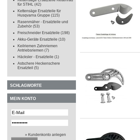
Kettensäge Ersatzteile Kettenrad
für STIHL
(42)
Kettensäge Ersatzteile für
Husqvarna Gruppe
(115)
Rasenmäher - Ersatzteile und
Zubehör
(53)
Freischneider Ersatzteile
(198)
Akku-Geräte Ersatzteile
(10)
Keilriemen Zahnriemen
Antriebsriemen
(7)
Häcksler - Ersatzteile
(1)
Astschere Heckenschere
Ersatzteil
(5)
SCHLAGWORTE
MEIN KONTO
» Kundenkonto anlegen