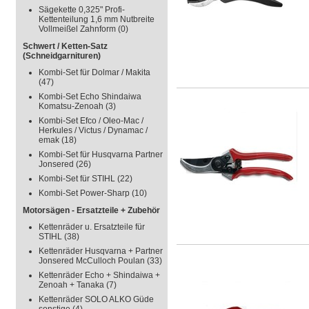
Sägekette 0,325" Profi-
Kettenteilung 1,6 mm Nutbreite
Vollmeißel Zahnform
(0)
Schwert / Ketten-Satz
(Schneidgarnituren)
Kombi-Set für Dolmar / Makita
(47)
Kombi-Set Echo Shindaiwa
Komatsu-Zenoah
(3)
Kombi-Set Efco / Oleo-Mac /
Herkules / Victus / Dynamac /
emak
(18)
Kombi-Set für Husqvarna Partner
Jonsered
(26)
Kombi-Set für STIHL
(22)
Kombi-Set Power-Sharp
(10)
Motorsägen - Ersatzteile + Zubehör
Kettenräder u. Ersatzteile für
STIHL
(38)
Kettenräder Husqvarna + Partner
Jonsered McCulloch Poulan
(33)
Kettenräder Echo + Shindaiwa +
Zenoah + Tanaka
(7)
Kettenräder SOLO ALKO Güde