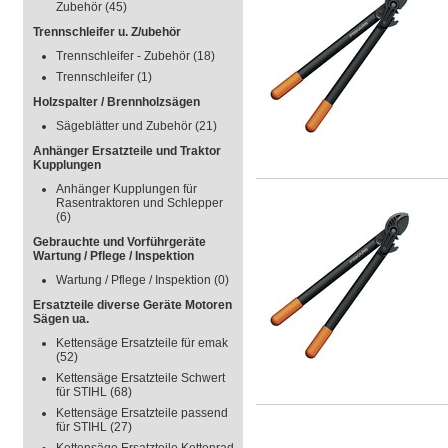
Zubehör
(45)
Trennschleifer u. Z/ubehör
Trennschleifer - Zubehör
(18)
Trennschleifer
(1)
Holzspalter / Brennholzsägen
Sägeblätter und Zubehör
(21)
Anhänger Ersatzteile und Traktor
Kupplungen
Anhänger Kupplungen für
Rasentraktoren und Schlepper
(6)
Gebrauchte und Vorführgeräte
Wartung / Pflege / Inspektion
Wartung / Pflege / Inspektion
(0)
Ersatzteile diverse Geräte Motoren
Sägen ua.
Kettensäge Ersatzteile für emak
(52)
Kettensäge Ersatzteile Schwert
für STIHL
(68)
Kettensäge Ersatzteile passend
für STIHL
(27)