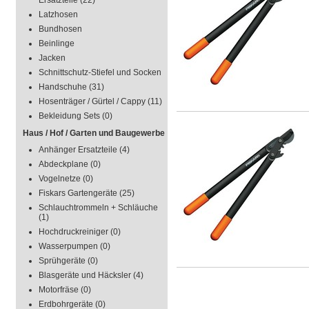
Ersatzteile
(22)
Latzhosen
Bundhosen
Beinlinge
Jacken
Schnittschutz-Stiefel und Socken
Handschuhe
(31)
Hosenträger / Gürtel / Cappy
(11)
Bekleidung Sets
(0)
Haus / Hof / Garten und Baugewerbe
Anhänger Ersatzteile
(4)
Abdeckplane
(0)
Vogelnetze
(0)
Fiskars Gartengeräte
(25)
Schlauchtrommeln + Schläuche
(1)
Hochdruckreiniger
(0)
Wasserpumpen
(0)
Sprühgeräte
(0)
Blasgeräte und Häcksler
(4)
Motorfräse
(0)
Erdbohrgeräte
(0)