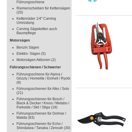
Führungsschiene
Riemenscheiben für Kettensägen
(20)
Kettenräder 1/4" Carving
Umrüstung
Carving Sägeketten auch
Baumpflege
Motorsägen
Benzin Sägen
Elektro- Sägen
(5)
Motorsägen Aktionen
(2)
Führungsschienen / Schwerter
Führungsschiene für Alpina /
Grizzly / Homelite / Einhell / Ryobi
(9)
Führungsschienen für Alko / Solo
(21)
Führungsschienen für Bosch /
Black & Decker / Kress / Metabo /
Parkside / Skil / Stiga
(18)
Führungsschienen für Dolmar /
Makita
(83)
Führungsschienen für Echo /
Shindaiwa / Tanaka / Zenoah
(30)