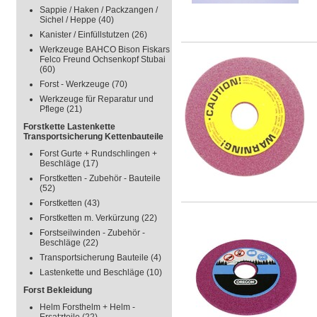
Sappie / Haken / Packzangen /
Sichel / Heppe
(40)
Kanister / Einfüllstutzen
(26)
Werkzeuge BAHCO Bison Fiskars
Felco Freund Ochsenkopf Stubai
(60)
Forst - Werkzeuge
(70)
Werkzeuge für Reparatur und
Pflege
(21)
Forstkette Lastenkette
Transportsicherung Kettenbauteile
Forst Gurte + Rundschlingen +
Beschläge
(17)
Forstketten - Zubehör - Bauteile
(52)
Forstketten
(43)
Forstketten m. Verkürzung
(22)
Forstseilwinden - Zubehör -
Beschläge
(22)
Transportsicherung Bauteile
(4)
Lastenkette und Beschläge
(10)
Forst Bekleidung
Helm Forsthelm + Helm -