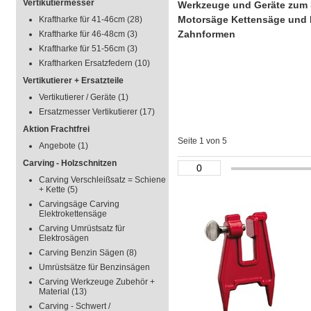
Vertikutiermesser
Werkzeuge und Geräte zum S
Motorsäge Kettensäge und F
Kraftharke für 41-46cm
(28)
Zahnformen
Kraftharke für 46-48cm
(3)
Kraftharke für 51-56cm
(3)
Kraftharken Ersatzfedern
(10)
Vertikutierer + Ersatzteile
Vertikutierer / Geräte
(1)
Ersatzmesser Vertikutierer
(17)
Aktion Frachtfrei
Seite 1 von 5
Angebote
(1)
Carving - Holzschnitzen
Carving Verschleißsatz = Schiene
+ Kette
(5)
Carvingsäge Carving
Elektrokettensäge
Carving Umrüstsatz für
Elektrosägen
Carving Benzin Sägen
(8)
Umrüstsätze für Benzinsägen
Carving Werkzeuge Zubehör +
Material
(13)
Carving - Schwert /