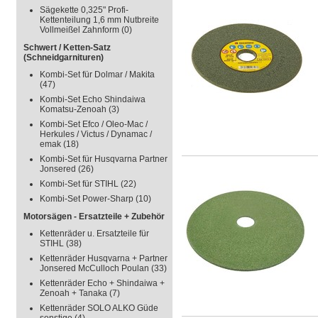
Sägekette 0,325" Profi-
Kettenteilung 1,6 mm Nutbreite
Vollmeißel Zahnform
(0)
Schwert / Ketten-Satz
(Schneidgarnituren)
Kombi-Set für Dolmar / Makita
(47)
Kombi-Set Echo Shindaiwa
Komatsu-Zenoah
(3)
Kombi-Set Efco / Oleo-Mac /
Herkules / Victus / Dynamac /
emak
(18)
Kombi-Set für Husqvarna Partner
Jonsered
(26)
Kombi-Set für STIHL
(22)
Kombi-Set Power-Sharp
(10)
Motorsägen - Ersatzteile + Zubehör
Kettenräder u. Ersatzteile für
STIHL
(38)
Kettenräder Husqvarna + Partner
Jonsered McCulloch Poulan
(33)
Kettenräder Echo + Shindaiwa +
Zenoah + Tanaka
(7)
Kettenräder SOLO ALKO Güde