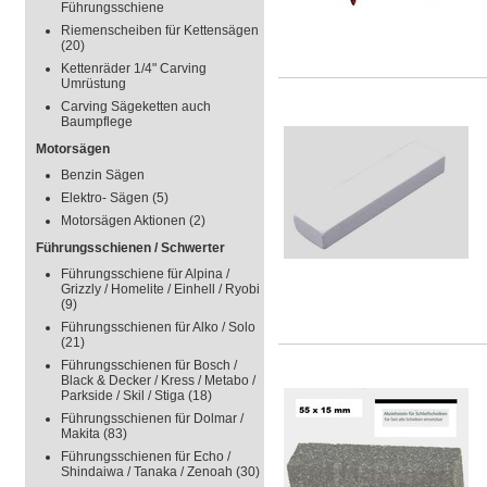
Führungsschiene
Riemenscheiben für Kettensägen
(20)
Kettenräder 1/4" Carving
Umrüstung
Carving Sägeketten auch
Baumpflege
Motorsägen
Benzin Sägen
Elektro- Sägen
(5)
Motorsägen Aktionen
(2)
Führungsschienen / Schwerter
Führungsschiene für Alpina /
Grizzly / Homelite / Einhell / Ryobi
(9)
Führungsschienen für Alko / Solo
(21)
Führungsschienen für Bosch /
Black & Decker / Kress / Metabo /
Parkside / Skil / Stiga
(18)
Führungsschienen für Dolmar /
Makita
(83)
Führungsschienen für Echo /
Shindaiwa / Tanaka / Zenoah
(30)