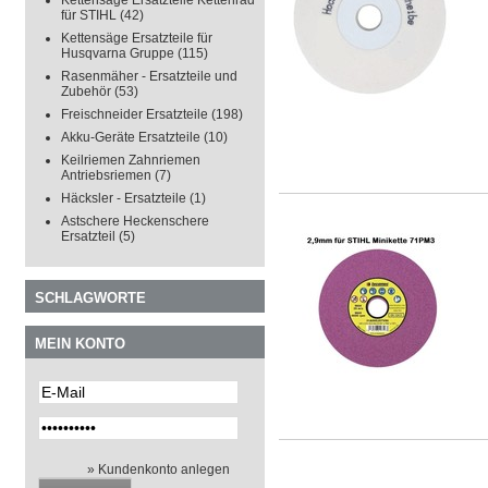
Kettensäge Ersatzteile Kettenrad
für STIHL
(42)
Kettensäge Ersatzteile für
Husqvarna Gruppe
(115)
Rasenmäher - Ersatzteile und
Zubehör
(53)
Freischneider Ersatzteile
(198)
Akku-Geräte Ersatzteile
(10)
Keilriemen Zahnriemen
Antriebsriemen
(7)
Häcksler - Ersatzteile
(1)
Astschere Heckenschere
Ersatzteil
(5)
SCHLAGWORTE
MEIN KONTO
» Kundenkonto anlegen