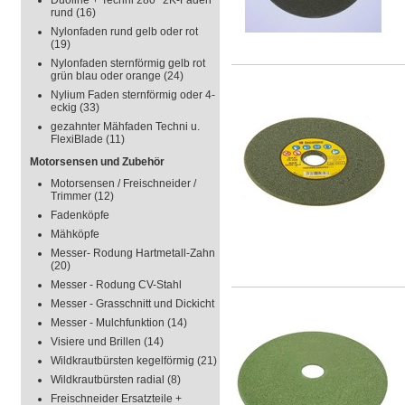
Duoline + Techni 280° 2K-Faden
rund
(16)
Nylonfaden rund gelb oder rot
(19)
Nylonfaden sternförmig gelb rot
grün blau oder orange
(24)
Nylium Faden sternförmig oder 4-
eckig
(33)
gezahnter Mähfaden Techni u.
FlexiBlade
(11)
Motorsensen und Zubehör
Motorsensen / Freischneider /
Trimmer
(12)
Fadenköpfe
Mähköpfe
Messer- Rodung Hartmetall-Zahn
(20)
Messer - Rodung CV-Stahl
Messer - Grasschnitt und Dickicht
Messer - Mulchfunktion
(14)
Visiere und Brillen
(14)
Wildkrautbürsten kegelförmig
(21)
Wildkrautbürsten radial
(8)
Freischneider Ersatzteile +