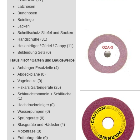
Ersatzteile
(22)
Latzhosen
Bundhosen
Beinlinge
Jacken
Schnittschutz-Stiefel und Socken
Handschuhe
(31)
Hosenträger / Gürtel / Cappy
(11)
Bekleidung Sets
(0)
Haus / Hof / Garten und Baugewerbe
Anhänger Ersatzteile
(4)
Abdeckplane
(0)
Vogelnetze
(0)
Fiskars Gartengeräte
(25)
Schlauchtrommeln + Schläuche
(1)
Hochdruckreiniger
(0)
Wasserpumpen
(0)
Sprühgeräte
(0)
Blasgeräte und Häcksler
(4)
Motorfräse
(0)
Erdbohrgeräte
(0)