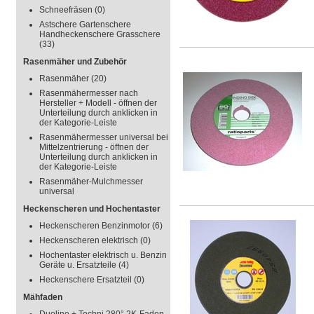
Schneefräsen
(0)
Astschere Gartenschere
Handheckenschere Grasschere
(33)
Rasenmäher und Zubehör
Rasenmäher
(20)
Rasenmähermesser nach
Hersteller + Modell - öffnen der
Unterteilung durch anklicken in
der Kategorie-Leiste
Rasenmähermesser universal bei
Mittelzentrierung - öffnen der
Unterteilung durch anklicken in
der Kategorie-Leiste
Rasenmäher-Mulchmesser
universal
Heckenscheren und Hochentaster
Heckenscheren Benzinmotor
(6)
Heckenscheren elektrisch
(0)
Hochentaster elektrisch u. Benzin
Geräte u. Ersatzteile
(4)
Heckenschere Ersatzteil
(0)
Mähfaden