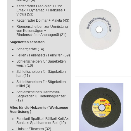
sonstige
(4)
Kettenräder Oleo-Mac + Efco +
Emak + Dynamac + Herkules +
Victus
(53)
Kettenräder Dolmar + Makita
(43)
Riemenscheiben zur Umrüstung
von Kettensägen +
Rindenschäler Anbaugerät
(21)
Sägeketten schärfen
Schärfgeräte
(14)
Feilen / Feilensets / Feilhilfen
(59)
Schleifscheiben für Sägeketten
weich
(16)
Schleifscheiben für Sägeketten
hart
(21)
Schleifscheiben für Sägeketten
mittel
(3)
Schleifscheiben Hartmetall-
Sägeketten u. Tiefenbegrenzer
(12)
Alles für die Holzernte ( Werkzeuge
Ausrüstung )
Forstkeil Spaltkeil Fällkeil Keil Axt
Spaltaxt Spalthammer Beil
(49)
Holster / Taschen
(32)