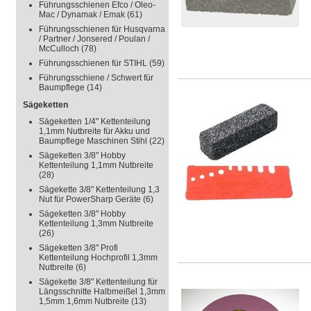
Führungsschienen Efco / Oleo-
Mac / Dynamak / Emak
(61)
Führungsschienen für Husqvarna
/ Partner / Jonsered / Poulan /
McCulloch
(78)
Führungsschienen für STIHL
(59)
Führungsschiene / Schwert für
Baumpflege
(14)
Sägeketten
Sägeketten 1/4" Kettenteilung
1,1mm Nutbreite für Akku und
Baumpflege Maschinen Stihl
(22)
Sägeketten 3/8" Hobby
Kettenteilung 1,1mm Nutbreite
(28)
Sägekette 3/8" Kettenteilung 1,3
Nut für PowerSharp Geräte
(6)
Sägeketten 3/8" Hobby
Kettenteilung 1,3mm Nutbreite
(26)
Sägeketten 3/8" Profi
Kettenteilung Hochprofil 1,3mm
Nutbreite
(6)
Sägekette 3/8" Kettenteilung für
Längsschnitte Halbmeißel 1,3mm
1,5mm 1,6mm Nutbreite
(13)