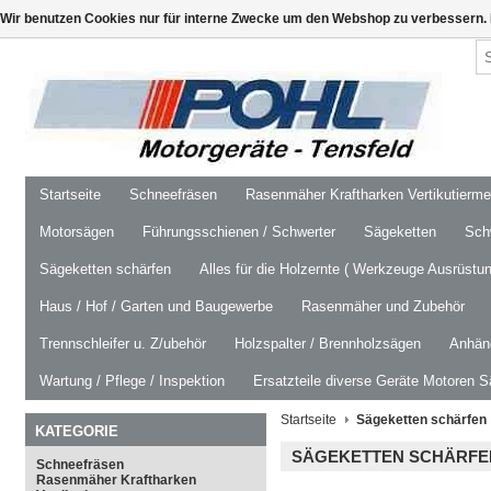
Wir benutzen Cookies nur für interne Zwecke um den Webshop zu verbessern. 
Startseite
Schneefräsen
Rasenmäher Kraftharken Vertikutierm
Motorsägen
Führungsschienen / Schwerter
Sägeketten
Schw
Sägeketten schärfen
Alles für die Holzernte ( Werkzeuge Ausrüstun
Haus / Hof / Garten und Baugewerbe
Rasenmäher und Zubehör
Trennschleifer u. Z/ubehör
Holzspalter / Brennholzsägen
Anhäng
Wartung / Pflege / Inspektion
Ersatzteile diverse Geräte Motoren S
Startseite
Sägeketten schärfen
KATEGORIE
SÄGEKETTEN SCHÄRFE
Schneefräsen
Rasenmäher Kraftharken