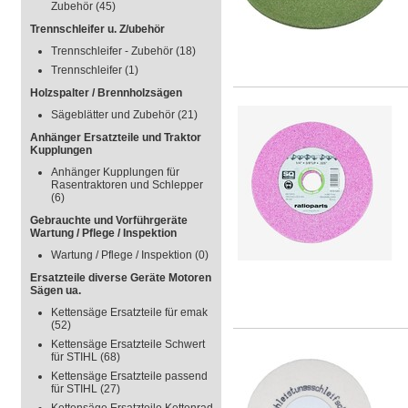
Zubehör
(45)
Trennschleifer u. Z/ubehör
Trennschleifer - Zubehör
(18)
Trennschleifer
(1)
Holzspalter / Brennholzsägen
Sägeblätter und Zubehör
(21)
Anhänger Ersatzteile und Traktor
Kupplungen
Anhänger Kupplungen für
Rasentraktoren und Schlepper
(6)
Gebrauchte und Vorführgeräte
Wartung / Pflege / Inspektion
Wartung / Pflege / Inspektion
(0)
Ersatzteile diverse Geräte Motoren
Sägen ua.
Kettensäge Ersatzteile für emak
(52)
Kettensäge Ersatzteile Schwert
für STIHL
(68)
Kettensäge Ersatzteile passend
für STIHL
(27)