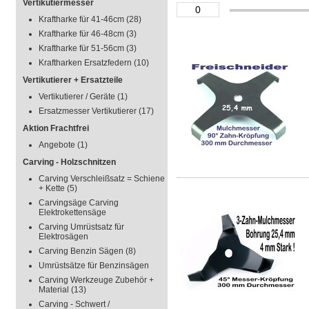
Vertikutiermesser
Kraftharke für 41-46cm
(28)
Kraftharke für 46-48cm
(3)
Kraftharke für 51-56cm
(3)
Kraftharken Ersatzfedern
(10)
Vertikutierer + Ersatzteile
Vertikutierer / Geräte
(1)
Ersatzmesser Vertikutierer
(17)
Aktion Frachtfrei
Angebote
(1)
Carving - Holzschnitzen
Carving Verschleißsatz = Schiene
+ Kette
(5)
Carvingsäge Carving
Elektrokettensäge
Carving Umrüstsatz für
Elektrosägen
Carving Benzin Sägen
(8)
Umrüstsätze für Benzinsägen
Carving Werkzeuge Zubehör +
Material
(13)
Carving - Schwert /