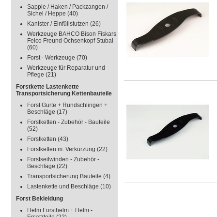
Sappie / Haken / Packzangen /
Sichel / Heppe
(40)
Kanister / Einfüllstutzen
(26)
Werkzeuge BAHCO Bison Fiskars
Felco Freund Ochsenkopf Stubai
(60)
Forst - Werkzeuge
(70)
Werkzeuge für Reparatur und
Pflege
(21)
Forstkette Lastenkette
Transportsicherung Kettenbauteile
Forst Gurte + Rundschlingen +
Beschläge
(17)
Forstketten - Zubehör - Bauteile
(52)
Forstketten
(43)
Forstketten m. Verkürzung
(22)
Forstseilwinden - Zubehör -
Beschläge
(22)
Transportsicherung Bauteile
(4)
Lastenkette und Beschläge
(10)
Forst Bekleidung
Helm Forsthelm + Helm -