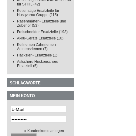
Kettensäge Ersatzteile Kettenrad
für STIHL
(42)
Kettensäge Ersatzteile für
Husqvarna Gruppe
(115)
Rasenmäher - Ersatzteile und
Zubehör
(53)
Freischneider Ersatzteile
(198)
Akku-Geräte Ersatzteile
(10)
Keilriemen Zahnriemen
Antriebsriemen
(7)
Häcksler - Ersatzteile
(1)
Astschere Heckenschere
Ersatzteil
(5)
SCHLAGWORTE
MEIN KONTO
» Kundenkonto anlegen