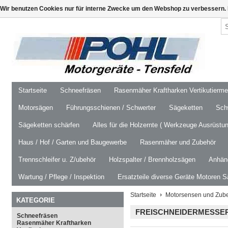
Wir benutzen Cookies nur für interne Zwecke um den Webshop zu verbessern. 
Startseite
Schneefräsen
Rasenmäher Kraftharken Vertikutierm
Motorsägen
Führungsschienen / Schwerter
Sägeketten
Schw
Sägeketten schärfen
Alles für die Holzernte ( Werkzeuge Ausrüstun
Haus / Hof / Garten und Baugewerbe
Rasenmäher und Zubehör
Trennschleifer u. Z/ubehör
Holzspalter / Brennholzsägen
Anhäng
Wartung / Pflege / Inspektion
Ersatzteile diverse Geräte Motoren S
Startseite
Motorsensen und Zub
KATEGORIE
FREISCHNEIDERMESSER
Schneefräsen
Rasenmäher Kraftharken