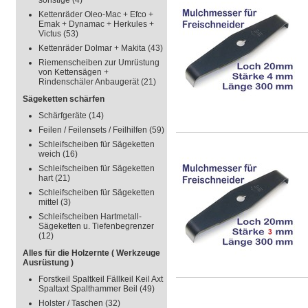
sonstige
(4)
Kettenräder Oleo-Mac + Efco +
Emak + Dynamac + Herkules +
Victus
(53)
Kettenräder Dolmar + Makita
(43)
Riemenscheiben zur Umrüstung
von Kettensägen +
Rindenschäler Anbaugerät
(21)
Sägeketten schärfen
Schärfgeräte
(14)
Feilen / Feilensets / Feilhilfen
(59)
Schleifscheiben für Sägeketten
weich
(16)
Schleifscheiben für Sägeketten
hart
(21)
Schleifscheiben für Sägeketten
mittel
(3)
Schleifscheiben Hartmetall-
Sägeketten u. Tiefenbegrenzer
(12)
Alles für die Holzernte ( Werkzeuge
Ausrüstung )
Forstkeil Spaltkeil Fällkeil Keil Axt
Spaltaxt Spalthammer Beil
(49)
Holster / Taschen
(32)