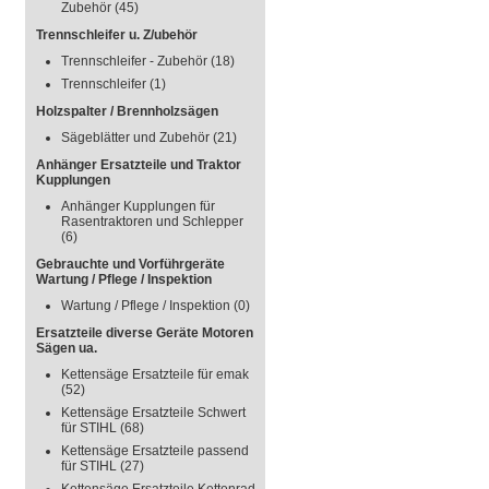
Zubehör
(45)
Trennschleifer u. Z/ubehör
Trennschleifer - Zubehör
(18)
Trennschleifer
(1)
Holzspalter / Brennholzsägen
Sägeblätter und Zubehör
(21)
Anhänger Ersatzteile und Traktor
Kupplungen
Anhänger Kupplungen für
Rasentraktoren und Schlepper
(6)
Gebrauchte und Vorführgeräte
Wartung / Pflege / Inspektion
Wartung / Pflege / Inspektion
(0)
Ersatzteile diverse Geräte Motoren
Sägen ua.
Kettensäge Ersatzteile für emak
(52)
Kettensäge Ersatzteile Schwert
für STIHL
(68)
Kettensäge Ersatzteile passend
für STIHL
(27)