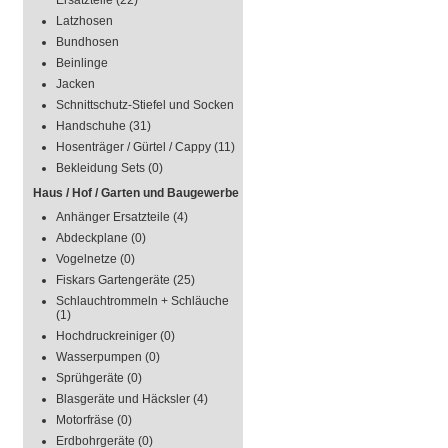
Ersatzteile
(22)
Latzhosen
Bundhosen
Beinlinge
Jacken
Schnittschutz-Stiefel und Socken
Handschuhe
(31)
Hosenträger / Gürtel / Cappy
(11)
Bekleidung Sets
(0)
Haus / Hof / Garten und Baugewerbe
Anhänger Ersatzteile
(4)
Abdeckplane
(0)
Vogelnetze
(0)
Fiskars Gartengeräte
(25)
Schlauchtrommeln + Schläuche
(1)
Hochdruckreiniger
(0)
Wasserpumpen
(0)
Sprühgeräte
(0)
Blasgeräte und Häcksler
(4)
Motorfräse
(0)
Erdbohrgeräte
(0)