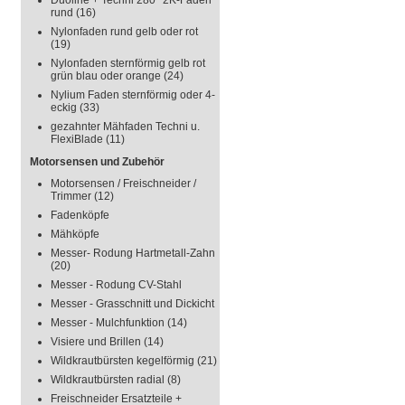
Duoline + Techni 280° 2K-Faden
rund
(16)
Nylonfaden rund gelb oder rot
(19)
Nylonfaden sternförmig gelb rot
grün blau oder orange
(24)
Nylium Faden sternförmig oder 4-
eckig
(33)
gezahnter Mähfaden Techni u.
FlexiBlade
(11)
Motorsensen und Zubehör
Motorsensen / Freischneider /
Trimmer
(12)
Fadenköpfe
Mähköpfe
Messer- Rodung Hartmetall-Zahn
(20)
Messer - Rodung CV-Stahl
Messer - Grasschnitt und Dickicht
Messer - Mulchfunktion
(14)
Visiere und Brillen
(14)
Wildkrautbürsten kegelförmig
(21)
Wildkrautbürsten radial
(8)
Freischneider Ersatzteile +