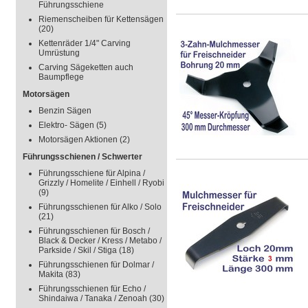
Führungsschiene
Riemenscheiben für Kettensägen
(20)
Kettenräder 1/4" Carving
Umrüstung
Carving Sägeketten auch
Baumpflege
Motorsägen
Benzin Sägen
Elektro- Sägen
(5)
Motorsägen Aktionen
(2)
Führungsschienen / Schwerter
Führungsschiene für Alpina /
Grizzly / Homelite / Einhell / Ryobi
(9)
Führungsschienen für Alko / Solo
(21)
Führungsschienen für Bosch /
Black & Decker / Kress / Metabo /
Parkside / Skil / Stiga
(18)
Führungsschienen für Dolmar /
Makita
(83)
Führungsschienen für Echo /
Shindaiwa / Tanaka / Zenoah
(30)