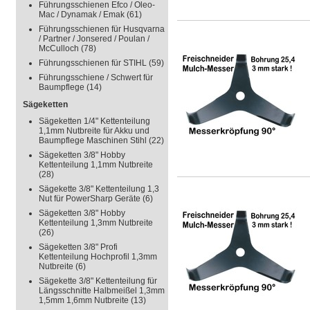
Führungsschienen Efco / Oleo-
Mac / Dynamak / Emak
(61)
Führungsschienen für Husqvarna
/ Partner / Jonsered / Poulan /
McCulloch
(78)
Führungsschienen für STIHL
(59)
Führungsschiene / Schwert für
Baumpflege
(14)
Sägeketten
Sägeketten 1/4" Kettenteilung
1,1mm Nutbreite für Akku und
Baumpflege Maschinen Stihl
(22)
Sägeketten 3/8" Hobby
Kettenteilung 1,1mm Nutbreite
(28)
Sägekette 3/8" Kettenteilung 1,3
Nut für PowerSharp Geräte
(6)
Sägeketten 3/8" Hobby
Kettenteilung 1,3mm Nutbreite
(26)
Sägeketten 3/8" Profi
Kettenteilung Hochprofil 1,3mm
Nutbreite
(6)
Sägekette 3/8" Kettenteilung für
Längsschnitte Halbmeißel 1,3mm
1,5mm 1,6mm Nutbreite
(13)