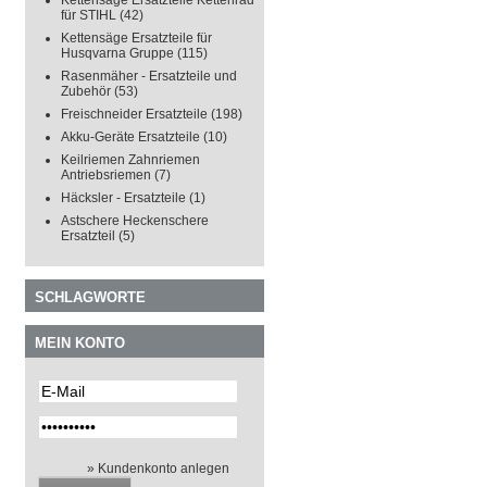
Kettensäge Ersatzteile Kettenrad
für STIHL
(42)
Kettensäge Ersatzteile für
Husqvarna Gruppe
(115)
Rasenmäher - Ersatzteile und
Zubehör
(53)
Freischneider Ersatzteile
(198)
Akku-Geräte Ersatzteile
(10)
Keilriemen Zahnriemen
Antriebsriemen
(7)
Häcksler - Ersatzteile
(1)
Astschere Heckenschere
Ersatzteil
(5)
SCHLAGWORTE
MEIN KONTO
» Kundenkonto anlegen