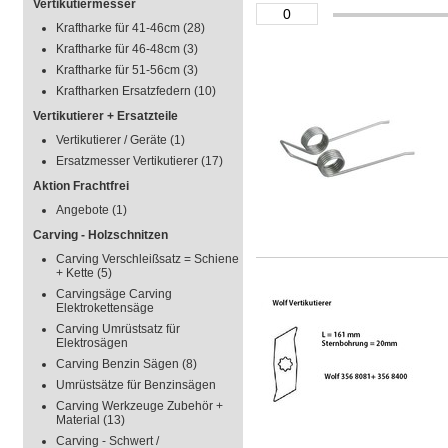
Vertikutiermesser
Kraftharke für 41-46cm
(28)
Kraftharke für 46-48cm
(3)
Kraftharke für 51-56cm
(3)
Kraftharken Ersatzfedern
(10)
Vertikutierer + Ersatzteile
Vertikutierer / Geräte
(1)
Ersatzmesser Vertikutierer
(17)
Aktion Frachtfrei
Angebote
(1)
Carving - Holzschnitzen
Carving Verschleißsatz = Schiene
+ Kette
(5)
Carvingsäge Carving
Elektrokettensäge
Carving Umrüstsatz für
Elektrosägen
Carving Benzin Sägen
(8)
Umrüstsätze für Benzinsägen
Carving Werkzeuge Zubehör +
Material
(13)
Carving - Schwert /