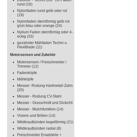
Duoline + Techni 280° 2K-Faden
rund
(16)
Nylonfaden rund gelb oder rot
(19)
Nylonfaden sternförmig gelb rot
grün blau oder orange
(24)
Nylium Faden sternförmig oder 4-
eckig
(33)
gezahnter Mähfaden Techni u.
FlexiBlade
(11)
Motorsensen und Zubehör
Motorsensen / Freischneider /
Trimmer
(12)
Fadenköpfe
Mähköpfe
Messer- Rodung Hartmetall-Zahn
(20)
Messer - Rodung CV-Stahl
Messer - Grasschnitt und Dickicht
Messer - Mulchfunktion
(14)
Visiere und Brillen
(14)
Wildkrautbürsten kegelförmig
(21)
Wildkrautbürsten radial
(8)
Freischneider Ersatzteile +