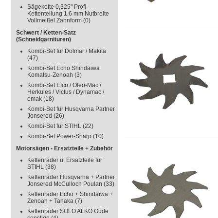
Sägekette 0,325" Profi-
Kettenteilung 1,6 mm Nutbreite
Vollmeißel Zahnform
(0)
Schwert / Ketten-Satz
(Schneidgarnituren)
Kombi-Set für Dolmar / Makita
(47)
Kombi-Set Echo Shindaiwa
Komatsu-Zenoah
(3)
Kombi-Set Efco / Oleo-Mac /
Herkules / Victus / Dynamac /
emak
(18)
Kombi-Set für Husqvarna Partner
Jonsered
(26)
Kombi-Set für STIHL
(22)
Kombi-Set Power-Sharp
(10)
Motorsägen - Ersatzteile + Zubehör
Kettenräder u. Ersatzteile für
STIHL
(38)
Kettenräder Husqvarna + Partner
Jonsered McCulloch Poulan
(33)
Kettenräder Echo + Shindaiwa +
Zenoah + Tanaka
(7)
Kettenräder SOLO ALKO Güde