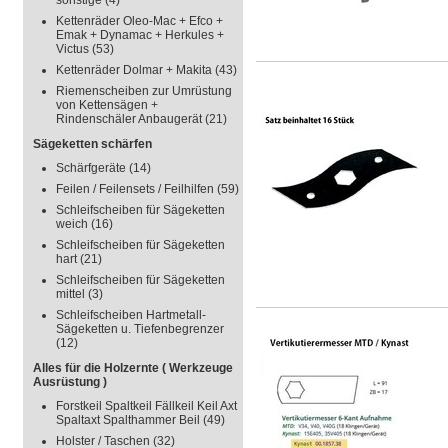
sonstige
(4)
Kettenräder Oleo-Mac + Efco +
Emak + Dynamac + Herkules +
Victus
(53)
Kettenräder Dolmar + Makita
(43)
Riemenscheiben zur Umrüstung
von Kettensägen +
Rindenschäler Anbaugerät
(21)
Sägeketten schärfen
Schärfgeräte
(14)
Feilen / Feilensets / Feilhilfen
(59)
Schleifscheiben für Sägeketten
weich
(16)
Schleifscheiben für Sägeketten
hart
(21)
Schleifscheiben für Sägeketten
mittel
(3)
Schleifscheiben Hartmetall-
Sägeketten u. Tiefenbegrenzer
(12)
Alles für die Holzernte ( Werkzeuge
Ausrüstung )
Forstkeil Spaltkeil Fällkeil Keil Axt
Spaltaxt Spalthammer Beil
(49)
Holster / Taschen
(32)