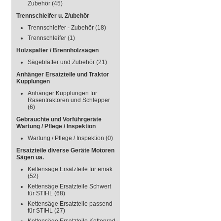
Zubehör
(45)
Trennschleifer u. Z/ubehör
Trennschleifer - Zubehör
(18)
Trennschleifer
(1)
Holzspalter / Brennholzsägen
Sägeblätter und Zubehör
(21)
Anhänger Ersatzteile und Traktor
Kupplungen
Anhänger Kupplungen für
Rasentraktoren und Schlepper
(6)
Gebrauchte und Vorführgeräte
Wartung / Pflege / Inspektion
Wartung / Pflege / Inspektion
(0)
Ersatzteile diverse Geräte Motoren
Sägen ua.
Kettensäge Ersatzteile für emak
(52)
Kettensäge Ersatzteile Schwert
für STIHL
(68)
Kettensäge Ersatzteile passend
für STIHL
(27)