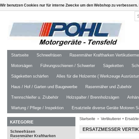
Wir benutzen Cookies nur für interne Zwecke um den Webshop zu verbessern. 
Startseite
Schneefräsen
Rasenmäher Kraftharken Vertikutierm
Motorsägen
Führungsschienen / Schwerter
Sägeketten
Schw
Sägeketten schärfen
Alles für die Holzernte ( Werkzeuge Ausrüstun
Haus / Hof / Garten und Baugewerbe
Rasenmäher und Zubehör
Trennschleifer u. Z/ubehör
Holzspalter / Brennholzsägen
Anhäng
Wartung / Pflege / Inspektion
Ersatzteile diverse Geräte Motoren S
Startseite
Vertikutierer + Ersatzte
KATEGORIE
ERSATZMESSER VERTIK
Schneefräsen
Rasenmäher Kraftharken