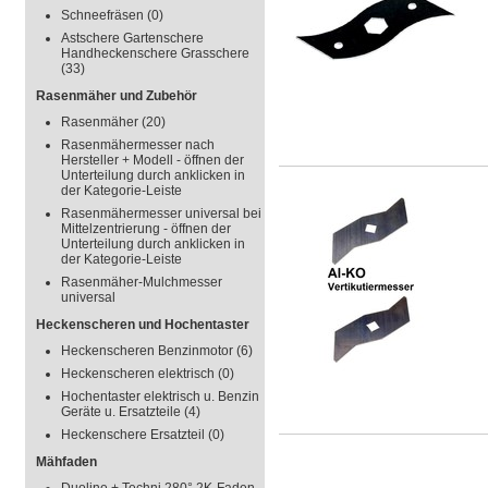
Schneefräsen
(0)
Astschere Gartenschere
Handheckenschere Grasschere
(33)
Rasenmäher und Zubehör
Rasenmäher
(20)
Rasenmähermesser nach
Hersteller + Modell - öffnen der
Unterteilung durch anklicken in
der Kategorie-Leiste
Rasenmähermesser universal bei
Mittelzentrierung - öffnen der
Unterteilung durch anklicken in
der Kategorie-Leiste
Rasenmäher-Mulchmesser
universal
Heckenscheren und Hochentaster
Heckenscheren Benzinmotor
(6)
Heckenscheren elektrisch
(0)
Hochentaster elektrisch u. Benzin
Geräte u. Ersatzteile
(4)
Heckenschere Ersatzteil
(0)
Mähfaden