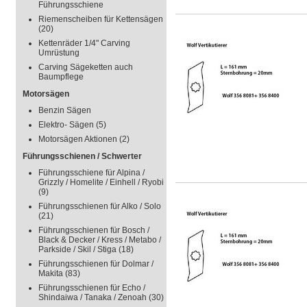
Führungsschiene
Riemenscheiben für Kettensägen
(20)
Kettenräder 1/4" Carving
Umrüstung
Carving Sägeketten auch
Baumpflege
Motorsägen
Benzin Sägen
Elektro- Sägen
(5)
Motorsägen Aktionen
(2)
Führungsschienen / Schwerter
Führungsschiene für Alpina /
Grizzly / Homelite / Einhell / Ryobi
(9)
Führungsschienen für Alko / Solo
(21)
Führungsschienen für Bosch /
Black & Decker / Kress / Metabo /
Parkside / Skil / Stiga
(18)
Führungsschienen für Dolmar /
Makita
(83)
Führungsschienen für Echo /
Shindaiwa / Tanaka / Zenoah
(30)