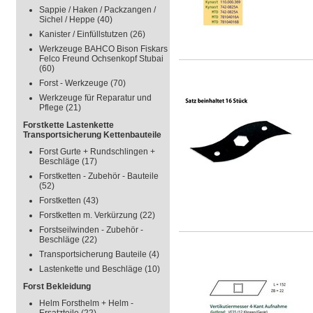
Sappie / Haken / Packzangen /
Sichel / Heppe
(40)
Kanister / Einfüllstutzen
(26)
Werkzeuge BAHCO Bison Fiskars
Felco Freund Ochsenkopf Stubai
(60)
Forst - Werkzeuge
(70)
Werkzeuge für Reparatur und
Pflege
(21)
Forstkette Lastenkette
Transportsicherung Kettenbauteile
Forst Gurte + Rundschlingen +
Beschläge
(17)
Forstketten - Zubehör - Bauteile
(52)
Forstketten
(43)
Forstketten m. Verkürzung
(22)
Forstseilwinden - Zubehör -
Beschläge
(22)
Transportsicherung Bauteile
(4)
Lastenkette und Beschläge
(10)
Forst Bekleidung
Helm Forsthelm + Helm -