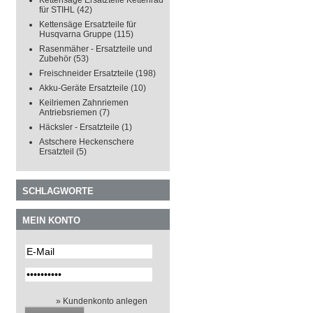
Kettensäge Ersatzteile Kettenrad
für STIHL
(42)
Kettensäge Ersatzteile für
Husqvarna Gruppe
(115)
Rasenmäher - Ersatzteile und
Zubehör
(53)
Freischneider Ersatzteile
(198)
Akku-Geräte Ersatzteile
(10)
Keilriemen Zahnriemen
Antriebsriemen
(7)
Häcksler - Ersatzteile
(1)
Astschere Heckenschere
Ersatzteil
(5)
SCHLAGWORTE
MEIN KONTO
» Kundenkonto anlegen