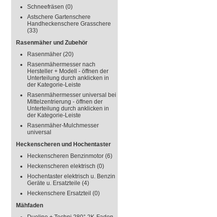
Schneefräsen
(0)
Astschere Gartenschere
Handheckenschere Grasschere
(33)
Rasenmäher und Zubehör
Rasenmäher
(20)
Rasenmähermesser nach
Hersteller + Modell - öffnen der
Unterteilung durch anklicken in
der Kategorie-Leiste
Rasenmähermesser universal bei
Mittelzentrierung - öffnen der
Unterteilung durch anklicken in
der Kategorie-Leiste
Rasenmäher-Mulchmesser
universal
Heckenscheren und Hochentaster
Heckenscheren Benzinmotor
(6)
Heckenscheren elektrisch
(0)
Hochentaster elektrisch u. Benzin
Geräte u. Ersatzteile
(4)
Heckenschere Ersatzteil
(0)
Mähfaden