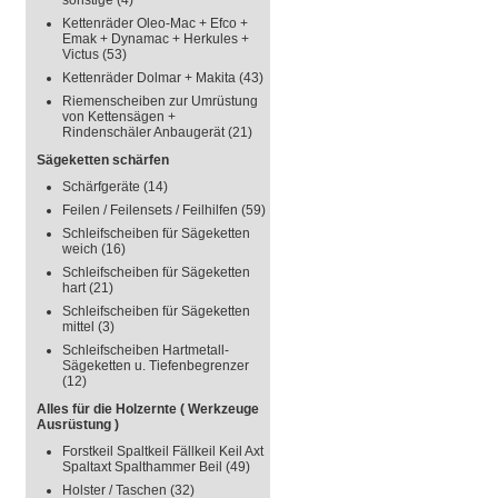
sonstige
(4)
Kettenräder Oleo-Mac + Efco +
Emak + Dynamac + Herkules +
Victus
(53)
Kettenräder Dolmar + Makita
(43)
Riemenscheiben zur Umrüstung
von Kettensägen +
Rindenschäler Anbaugerät
(21)
Sägeketten schärfen
Schärfgeräte
(14)
Feilen / Feilensets / Feilhilfen
(59)
Schleifscheiben für Sägeketten
weich
(16)
Schleifscheiben für Sägeketten
hart
(21)
Schleifscheiben für Sägeketten
mittel
(3)
Schleifscheiben Hartmetall-
Sägeketten u. Tiefenbegrenzer
(12)
Alles für die Holzernte ( Werkzeuge
Ausrüstung )
Forstkeil Spaltkeil Fällkeil Keil Axt
Spaltaxt Spalthammer Beil
(49)
Holster / Taschen
(32)