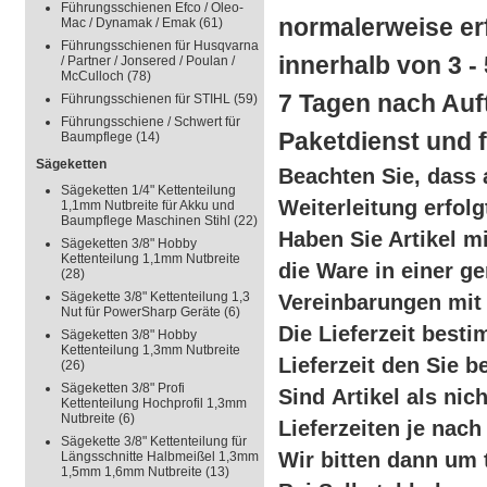
Führungsschienen Efco / Oleo-
normalerweise erf
Mac / Dynamak / Emak
(61)
Führungsschienen für Husqvarna
innerhalb von 3 -
/ Partner / Jonsered / Poulan /
McCulloch
(78)
7 Tagen nach Auf
Führungsschienen für STIHL
(59)
Führungsschiene / Schwert für
Paketdienst und f
Baumpflege
(14)
Sägeketten
Beachten Sie, dass 
Sägeketten 1/4" Kettenteilung
Weiterleitung erfolg
1,1mm Nutbreite für Akku und
Baumpflege Maschinen Stihl
(22)
Haben Sie Artikel mi
Sägeketten 3/8" Hobby
Kettenteilung 1,1mm Nutbreite
die Ware in einer 
(28)
Sägekette 3/8" Kettenteilung 1,3
Vereinbarungen mit 
Nut für PowerSharp Geräte
(6)
Die Lieferzeit besti
Sägeketten 3/8" Hobby
Kettenteilung 1,3mm Nutbreite
Lieferzeit den Sie b
(26)
Sägeketten 3/8" Profi
Sind Artikel als nic
Kettenteilung Hochprofil 1,3mm
Nutbreite
(6)
Lieferzeiten je nac
Sägekette 3/8" Kettenteilung für
Wir bitten dann um 
Längsschnitte Halbmeißel 1,3mm
1,5mm 1,6mm Nutbreite
(13)