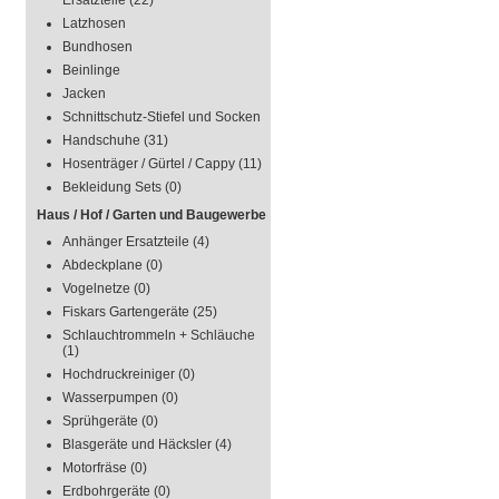
Ersatzteile
(22)
Latzhosen
Bundhosen
Beinlinge
Jacken
Schnittschutz-Stiefel und Socken
Handschuhe
(31)
Hosenträger / Gürtel / Cappy
(11)
Bekleidung Sets
(0)
Haus / Hof / Garten und Baugewerbe
Anhänger Ersatzteile
(4)
Abdeckplane
(0)
Vogelnetze
(0)
Fiskars Gartengeräte
(25)
Schlauchtrommeln + Schläuche
(1)
Hochdruckreiniger
(0)
Wasserpumpen
(0)
Sprühgeräte
(0)
Blasgeräte und Häcksler
(4)
Motorfräse
(0)
Erdbohrgeräte
(0)