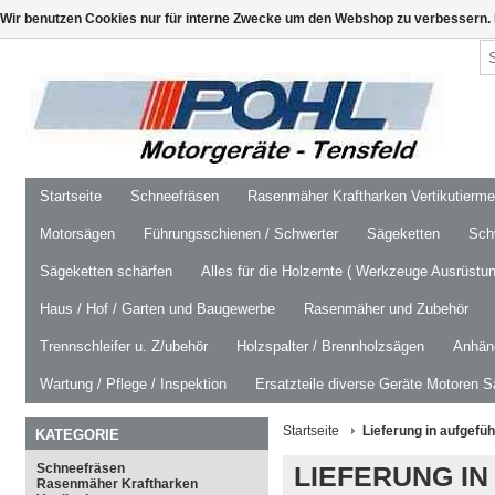
Wir benutzen Cookies nur für interne Zwecke um den Webshop zu verbessern. 
Startseite
Schneefräsen
Rasenmäher Kraftharken Vertikutierm
Motorsägen
Führungsschienen / Schwerter
Sägeketten
Schw
Sägeketten schärfen
Alles für die Holzernte ( Werkzeuge Ausrüstun
Haus / Hof / Garten und Baugewerbe
Rasenmäher und Zubehör
Trennschleifer u. Z/ubehör
Holzspalter / Brennholzsägen
Anhäng
Wartung / Pflege / Inspektion
Ersatzteile diverse Geräte Motoren S
Startseite
Lieferung in aufgefüh
KATEGORIE
Schneefräsen
LIEFERUNG IN
Rasenmäher Kraftharken