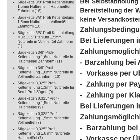
Bei Selbstabholung i
Sägekette 3/8" Profi Kettenteilung
1,5mm Nutbreite in Halbmeißel
Bereitstellung der 
Zahnform
(18)
Sägekette 3/8" Profi Kettenteilung
keine Versandkoste
1,5mm Nutbreite in Vollmeißel
Zahnform
(16)
Zahlungsbeding
Sägekette 3/8" Profi Kettenteilung
MultiCut / Titanium 1,5mm
Bei Lieferungen 
Nutbreite in Vollmeißel Zahnform
(1)
Zahlungsmöglichk
Sägeketten 3/8" Profi-
Kettenteilung 1,6mm Nutbreite in
- Barzahlung bei
Halbmeißel Zahnform
(11)
Sägeketten 3/8" Profi-
-
Vorkasse per Ü
Kettenteilung 1,6mm Nutbreite in
Vollmeißel Zahnform
(10)
-
Zahlung per Pa
Sägekette 0,325" Profi-
Kettenteilung 1,3mm Nutbreite für
Semi-Profi Sägen
(9)
-
Zahlung per Kl
Sägeketten 0,325" Profi-
Kettenteilung 1,5mm Nutbreite
Bei Lieferungen 
Halbmeißel
(9)
Sägeketten 0,325" Profi-
Zahlungsmöglich
Kettenteilung 1,5mm Nutbreite
Vollmeißel
(7)
- Barzahlung bei
Sägekette 0,325" Profi-
Kettenteilung 1,6 mm Nutbreite
- Vorkasse per 
Halbmeißel
(7)