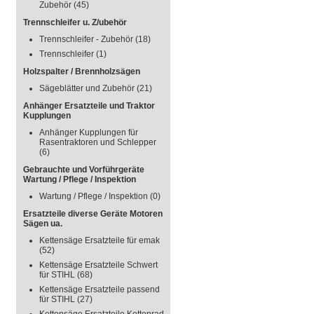
Zubehör
(45)
Trennschleifer u. Z/ubehör
Trennschleifer - Zubehör
(18)
Trennschleifer
(1)
Holzspalter / Brennholzsägen
Sägeblätter und Zubehör
(21)
Anhänger Ersatzteile und Traktor
Kupplungen
Anhänger Kupplungen für
Rasentraktoren und Schlepper
(6)
Gebrauchte und Vorführgeräte
Wartung / Pflege / Inspektion
Wartung / Pflege / Inspektion
(0)
Ersatzteile diverse Geräte Motoren
Sägen ua.
Kettensäge Ersatzteile für emak
(52)
Kettensäge Ersatzteile Schwert
für STIHL
(68)
Kettensäge Ersatzteile passend
für STIHL
(27)