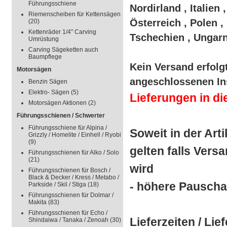
Führungsschiene
Nordirland , Italien
Riemenscheiben für Kettensägen
Österreich , Polen 
(20)
Kettenräder 1/4" Carving
Tschechien , Ungarn
Umrüstung
Carving Sägeketten auch
Baumpflege
Kein Versand erfolg
Motorsägen
angeschlossenen In
Benzin Sägen
Elektro- Sägen
(5)
Lieferungen in d
Motorsägen Aktionen
(2)
Führungsschienen / Schwerter
Führungsschiene für Alpina /
Soweit in der Art
Grizzly / Homelite / Einhell / Ryobi
(9)
gelten falls Vers
Führungsschienen für Alko / Solo
(21)
wird
Führungsschienen für Bosch /
Black & Decker / Kress / Metabo /
- höhere Pauscha
Parkside / Skil / Stiga
(18)
Führungsschienen für Dolmar /
Makita
(83)
Führungsschienen für Echo /
Lieferzeiten / Lief
Shindaiwa / Tanaka / Zenoah
(30)