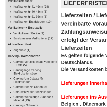
Vertikutiermesser
LIEFERFRISTE
Kraftharke für 41-46cm
(28)
Kraftharke für 46-48cm
(3)
Lieferzeiten / Li
Kraftharke für 51-56cm
(3)
Kraftharken Ersatzfedern
(10)
vereinbarte Vora
Vertikutierer + Ersatzteile
Zahlungsanweis
Vertikutierer / Geräte
(1)
Ersatzmesser Vertikutierer
(17)
erfolgt der Vers
Aktion Frachtfrei
Lieferzeiten
Angebote
(1)
Es gelten folgende
Carving - Holzschnitzen
Deutschlands.
Carving Verschleißsatz = Schiene
+ Kette
(5)
Die Versandkosten
b
Carvingsäge Carving
Elektrokettensäge
Carving Umrüstsatz für
Elektrosägen
Lieferungen innerh
Carving Benzin Sägen
(8)
Umrüstsätze für Benzinsägen
Lieferungen ins Aus
Carving Werkzeuge Zubehör +
Material
(13)
Belgien , Dänemark ,
Carving - Schwert /