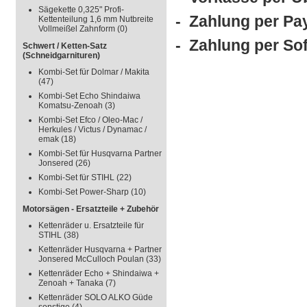
Sägekette 0,325" Profi-
- Zahlung per Pa
Kettenteilung 1,6 mm Nutbreite
Vollmeißel Zahnform
(0)
- Zahlung per So
Schwert / Ketten-Satz
(Schneidgarnituren)
Kombi-Set für Dolmar / Makita
(47)
Kombi-Set Echo Shindaiwa
Komatsu-Zenoah
(3)
Kombi-Set Efco / Oleo-Mac /
Herkules / Victus / Dynamac /
emak
(18)
Kombi-Set für Husqvarna Partner
Jonsered
(26)
Kombi-Set für STIHL
(22)
Kombi-Set Power-Sharp
(10)
Motorsägen - Ersatzteile + Zubehör
Kettenräder u. Ersatzteile für
STIHL
(38)
Kettenräder Husqvarna + Partner
Jonsered McCulloch Poulan
(33)
Kettenräder Echo + Shindaiwa +
Zenoah + Tanaka
(7)
Kettenräder SOLO ALKO Güde