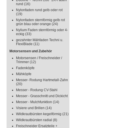
Duoline + Techni 280° 2K-Faden
rund
(16)
Nylonfaden rund gelb oder rot
(19)
Nylonfaden sternförmig gelb rot
grün blau oder orange
(24)
Nylium Faden sternförmig oder 4-
eckig
(33)
gezahnter Mähfaden Techni u.
FlexiBlade
(11)
Motorsensen und Zubehör
Motorsensen / Freischneider /
Trimmer
(12)
Fadenköpfe
Mähköpfe
Messer- Rodung Hartmetall-Zahn
(20)
Messer - Rodung CV-Stahl
Messer - Grasschnitt und Dickicht
Messer - Mulchfunktion
(14)
Visiere und Brillen
(14)
Wildkrautbürsten kegelförmig
(21)
Wildkrautbürsten radial
(8)
Freischneider Ersatzteile +