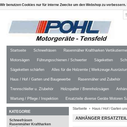
Wir benutzen Cookies nur für interne Zwecke um den Webshop zu verbessern. 
Startseite
Schneefräsen
Rasenmäher Kraftharken Vertikutierm
Motorsägen
Führungsschienen / Schwerter
Sägeketten
Schw
Sägeketten schärfen
Alles für die Holzernte ( Werkzeuge Ausrüstun
Haus / Hof / Garten und Baugewerbe
Rasenmäher und Zubehör
Trennschleifer u. Z/ubehör
Holzspalter / Brennholzsägen
Anhäng
Wartung / Pflege / Inspektion
Ersatzteile diverse Geräte Motoren S
Startseite
Haus / Hof / Garten 
KATEGORIE
ANHÄNGER ERSATZTEI
Schneefräsen
Rasenmäher Kraftharken