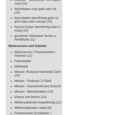
Duoline + Techni 280° 2K-Faden
rund
(16)
Nylonfaden rund gelb oder rot
(19)
Nylonfaden sternförmig gelb rot
grün blau oder orange
(24)
Nylium Faden sternförmig oder 4-
eckig
(33)
gezahnter Mähfaden Techni u.
FlexiBlade
(11)
Motorsensen und Zubehör
Motorsensen / Freischneider /
Trimmer
(12)
Fadenköpfe
Mähköpfe
Messer- Rodung Hartmetall-Zahn
(20)
Messer - Rodung CV-Stahl
Messer - Grasschnitt und Dickicht
Messer - Mulchfunktion
(14)
Visiere und Brillen
(14)
Wildkrautbürsten kegelförmig
(21)
Wildkrautbürsten radial
(8)
Freischneider Ersatzteile +