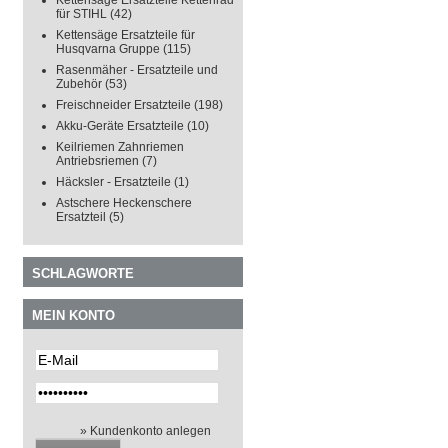
Kettensäge Ersatzteile Kettenrad
für STIHL
(42)
Kettensäge Ersatzteile für
Husqvarna Gruppe
(115)
Rasenmäher - Ersatzteile und
Zubehör
(53)
Freischneider Ersatzteile
(198)
Akku-Geräte Ersatzteile
(10)
Keilriemen Zahnriemen
Antriebsriemen
(7)
Häcksler - Ersatzteile
(1)
Astschere Heckenschere
Ersatzteil
(5)
SCHLAGWORTE
MEIN KONTO
» Kundenkonto anlegen