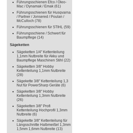
Führungsschienen Efco / Oleo-
Mac / Dynamak / Emak
(61)
Führungsschienen für Husqvarna
/ Partner / Jonsered / Poulan /
McCulloch
(78)
Führungsschienen für STIHL
(59)
Führungsschiene / Schwert für
Baumpflege
(14)
Sägeketten
Sägeketten 1/4" Kettenteilung
1,1mm Nutbreite für Akku und
Baumpflege Maschinen Stihl
(22)
Sägeketten 3/8" Hobby
Kettenteilung 1,1mm Nutbreite
(28)
Sägekette 3/8" Kettenteilung 1,3
Nut für PowerSharp Geräte
(6)
Sägeketten 3/8" Hobby
Kettenteilung 1,3mm Nutbreite
(26)
Sägeketten 3/8" Profi
Kettenteilung Hochprofil 1,3mm
Nutbreite
(6)
Sägekette 3/8" Kettenteilung für
Längsschnitte Halbmeißel 1,3mm
1,5mm 1,6mm Nutbreite
(13)