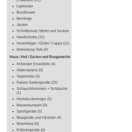
Ersatzteile
(22)
Latzhosen
Bundhosen
Beinlinge
Jacken
Schnittschutz-Stiefel und Socken
Handschuhe
(31)
Hosenträger / Gürtel / Cappy
(11)
Bekleidung Sets
(0)
Haus / Hof / Garten und Baugewerbe
Anhänger Ersatzteile
(4)
Abdeckplane
(0)
Vogelnetze
(0)
Fiskars Gartengeräte
(25)
Schlauchtrommeln + Schläuche
(1)
Hochdruckreiniger
(0)
Wasserpumpen
(0)
Sprühgeräte
(0)
Blasgeräte und Häcksler
(4)
Motorfräse
(0)
Erdbohrgeräte
(0)