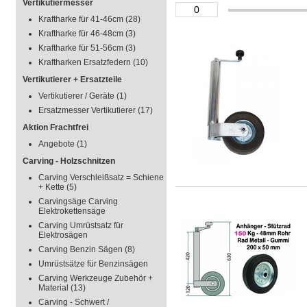
Vertikutiermesser
Kraftharke für 41-46cm
(28)
Kraftharke für 46-48cm
(3)
Kraftharke für 51-56cm
(3)
Kraftharken Ersatzfedern
(10)
Vertikutierer + Ersatzteile
Vertikutierer / Geräte
(1)
Ersatzmesser Vertikutierer
(17)
Aktion Frachtfrei
Angebote
(1)
Carving - Holzschnitzen
Carving Verschleißsatz = Schiene
+ Kette
(5)
Carvingsäge Carving
Elektrokettensäge
Carving Umrüstsatz für
Elektrosägen
Carving Benzin Sägen
(8)
Umrüstsätze für Benzinsägen
Carving Werkzeuge Zubehör +
Material
(13)
Carving - Schwert /