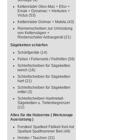
sonstige
(4)
Kettenräder Oleo-Mac + Efco +
Emak + Dynamac + Herkules +
Victus
(53)
Kettenräder Dolmar + Makita
(43)
Riemenscheiben zur Umrüstung
von Kettensägen +
Rindenschäler Anbaugerät
(21)
Sägeketten schärfen
Schärfgeräte
(14)
Feilen / Feilensets / Feilhilfen
(59)
Schleifscheiben für Sägeketten
weich
(16)
Schleifscheiben für Sägeketten
hart
(21)
Schleifscheiben für Sägeketten
mittel
(3)
Schleifscheiben Hartmetall-
Sägeketten u. Tiefenbegrenzer
(12)
Alles für die Holzernte ( Werkzeuge
Ausrüstung )
Forstkeil Spaltkeil Fällkeil Keil Axt
Spaltaxt Spalthammer Beil
(49)
Holster / Taschen
(32)