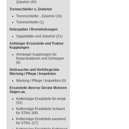
Zubehör
(45)
Trennschleifer u. Z/ubehör
Trennschleifer - Zubehör
(18)
Trennschleifer
(1)
Holzspalter / Brennholzsägen
Sägeblätter und Zubehör
(21)
Anhänger Ersatzteile und Traktor
Kupplungen
Anhänger Kupplungen für
Rasentraktoren und Schlepper
(6)
Gebrauchte und Vorführgeräte
Wartung / Pflege / Inspektion
Wartung / Pflege / Inspektion
(0)
Ersatzteile diverse Geräte Motoren
Sägen ua.
Kettensäge Ersatzteile für emak
(52)
Kettensäge Ersatzteile Schwert
für STIHL
(68)
Kettensäge Ersatzteile passend
für STIHL
(27)