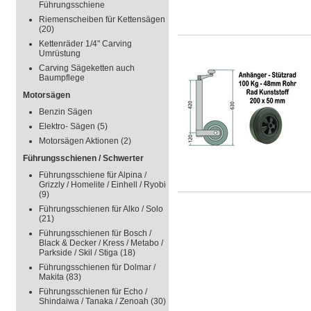
Führungsschiene
Riemenscheiben für Kettensägen
(20)
Kettenräder 1/4" Carving
Umrüstung
Carving Sägeketten auch
Baumpflege
Motorsägen
Benzin Sägen
Elektro- Sägen
(5)
Motorsägen Aktionen
(2)
Führungsschienen / Schwerter
Führungsschiene für Alpina /
Grizzly / Homelite / Einhell / Ryobi
(9)
Führungsschienen für Alko / Solo
(21)
Führungsschienen für Bosch /
Black & Decker / Kress / Metabo /
Parkside / Skil / Stiga
(18)
Führungsschienen für Dolmar /
Makita
(83)
Führungsschienen für Echo /
Shindaiwa / Tanaka / Zenoah
(30)