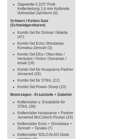
Sägekette 0,325" Profi-
Kettenteilung 1,6 mm Nutbreite
Vollmeißel Zahnform
(0)
Schwert / Ketten-Satz
(Schneidgarnituren)
Kombi-Set für Dolmar / Makita
(47)
Kombi-Set Echo Shindaiwa
Komatsu-Zenoah
(3)
Kombi-Set Efco / Oleo-Mac /
Herkules / Victus / Dynamac /
emak
(18)
Kombi-Set für Husqvarna Partner
Jonsered
(26)
Kombi-Set für STIHL
(22)
Kombi-Set Power-Sharp
(10)
Motorsägen - Ersatzteile + Zubehör
Kettenräder u. Ersatzteile für
STIHL
(38)
Kettenräder Husqvarna + Partner
Jonsered McCulloch Poulan
(33)
Kettenräder Echo + Shindaiwa +
Zenoah + Tanaka
(7)
Kettenräder SOLO ALKO Güde