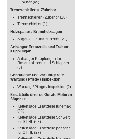
Zubehör
(45)
Trennschleifer u. Z/ubehör
Trennschleifer - Zubehör
(18)
Trennschleifer
(1)
Holzspalter / Brennholzsägen
Sägeblätter und Zubehör
(21)
Anhänger Ersatzteile und Traktor
Kupplungen
Anhänger Kupplungen für
Rasentraktoren und Schlepper
(6)
Gebrauchte und Vorführgeräte
Wartung / Pflege / Inspektion
Wartung / Pflege / Inspektion
(0)
Ersatzteile diverse Geräte Motoren
Sägen ua.
Kettensäge Ersatzteile für emak
(52)
Kettensäge Ersatzteile Schwert
für STIHL
(68)
Kettensäge Ersatzteile passend
für STIHL
(27)