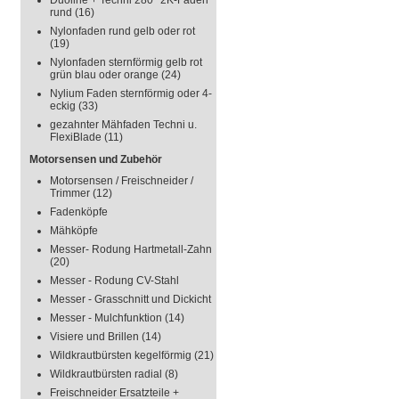
Duoline + Techni 280° 2K-Faden
rund
(16)
Nylonfaden rund gelb oder rot
(19)
Nylonfaden sternförmig gelb rot
grün blau oder orange
(24)
Nylium Faden sternförmig oder 4-
eckig
(33)
gezahnter Mähfaden Techni u.
FlexiBlade
(11)
Motorsensen und Zubehör
Motorsensen / Freischneider /
Trimmer
(12)
Fadenköpfe
Mähköpfe
Messer- Rodung Hartmetall-Zahn
(20)
Messer - Rodung CV-Stahl
Messer - Grasschnitt und Dickicht
Messer - Mulchfunktion
(14)
Visiere und Brillen
(14)
Wildkrautbürsten kegelförmig
(21)
Wildkrautbürsten radial
(8)
Freischneider Ersatzteile +