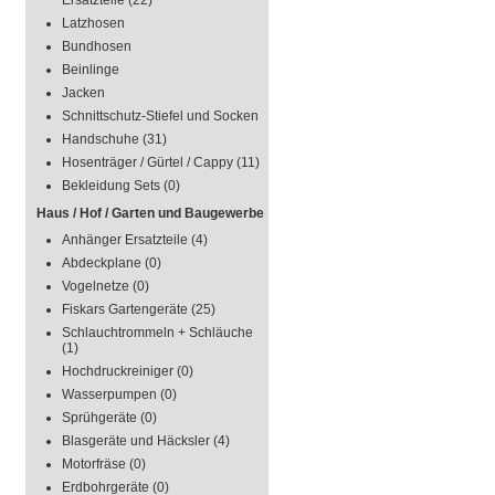
Ersatzteile
(22)
Latzhosen
Bundhosen
Beinlinge
Jacken
Schnittschutz-Stiefel und Socken
Handschuhe
(31)
Hosenträger / Gürtel / Cappy
(11)
Bekleidung Sets
(0)
Haus / Hof / Garten und Baugewerbe
Anhänger Ersatzteile
(4)
Abdeckplane
(0)
Vogelnetze
(0)
Fiskars Gartengeräte
(25)
Schlauchtrommeln + Schläuche
(1)
Hochdruckreiniger
(0)
Wasserpumpen
(0)
Sprühgeräte
(0)
Blasgeräte und Häcksler
(4)
Motorfräse
(0)
Erdbohrgeräte
(0)