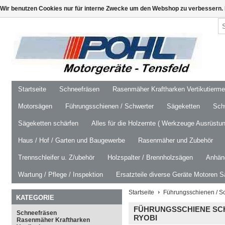
Wir benutzen Cookies nur für interne Zwecke um den Webshop zu verbessern. 
Startseite
Schneefräsen
Rasenmäher Kraftharken Vertikutierm
Motorsägen
Führungsschienen / Schwerter
Sägeketten
Schw
Sägeketten schärfen
Alles für die Holzernte ( Werkzeuge Ausrüstun
Haus / Hof / Garten und Baugewerbe
Rasenmäher und Zubehör
Trennschleifer u. Z/ubehör
Holzspalter / Brennholzsägen
Anhäng
Wartung / Pflege / Inspektion
Ersatzteile diverse Geräte Motoren S
Startseite
Führungsschienen / S
KATEGORIE
FÜHRUNGSSCHIENE SCHW
Schneefräsen
RYOBI
Rasenmäher Kraftharken