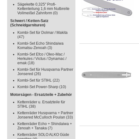
Sägekette 0,325" Profi-
Kettenteilung 1,6 mm Nutbreite
Vollmeißel Zahnform
(0)
Schwert / Ketten-Satz
(Schneidgarnituren)
Kombi-Set für Dolmar / Makita
(47)
Kombi-Set Echo Shindaiwa
Komatsu-Zenoah
(3)
Kombi-Set Efco / Oleo-Mac /
Herkules / Victus / Dynamac /
emak
(18)
Kombi-Set für Husqvarna Partner
Jonsered
(26)
Kombi-Set für STIHL
(22)
Kombi-Set Power-Sharp
(10)
Motorsägen - Ersatzteile + Zubehör
Kettenräder u. Ersatzteile für
STIHL
(38)
Kettenräder Husqvarna + Partner
Jonsered McCulloch Poulan
(33)
Kettenräder Echo + Shindaiwa +
Zenoah + Tanaka
(7)
Kettenräder SOLO ALKO Güde