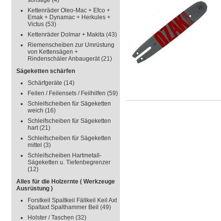
sonstige
(4)
Kettenräder Oleo-Mac + Efco +
Emak + Dynamac + Herkules +
Victus
(53)
Kettenräder Dolmar + Makita
(43)
Riemenscheiben zur Umrüstung
von Kettensägen +
Rindenschäler Anbaugerät
(21)
Sägeketten schärfen
Schärfgeräte
(14)
Feilen / Feilensets / Feilhilfen
(59)
Schleifscheiben für Sägeketten
weich
(16)
Schleifscheiben für Sägeketten
hart
(21)
Schleifscheiben für Sägeketten
mittel
(3)
Schleifscheiben Hartmetall-
Sägeketten u. Tiefenbegrenzer
(12)
Alles für die Holzernte ( Werkzeuge
Ausrüstung )
Forstkeil Spaltkeil Fällkeil Keil Axt
Spaltaxt Spalthammer Beil
(49)
Holster / Taschen
(32)