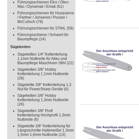
Führungsschienen Efco / Oleo-
Mac / Dynamak / Emak
(61)
Führungsschienen für Husqvarna
/ Partner / Jonsered / Poulan /
McCulloch
(78)
Führungsschienen für STIHL
(59)
Führungsschiene / Schwert für
Baumpflege
(14)
Sägeketten
Sägeketten 1/4" Kettenteilung
1,1mm Nutbreite für Akku und
Baumpflege Maschinen Stihl
(22)
Sägeketten 3/8" Hobby
Kettenteilung 1,1mm Nutbreite
(28)
Sägekette 3/8" Kettenteilung 1,3
Nut für PowerSharp Geräte
(6)
Sägeketten 3/8" Hobby
Kettenteilung 1,3mm Nutbreite
(26)
Sägeketten 3/8" Profi
Kettenteilung Hochprofil 1,3mm
Nutbreite
(6)
Sägekette 3/8" Kettenteilung für
Längsschnitte Halbmeißel 1,3mm
1,5mm 1,6mm Nutbreite
(13)