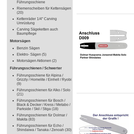
Führungsschiene
Riemenscheiben für Kettensägen
(20)
Kettenräder 1/4" Carving
Umrüstung
Carving Sägeketten auch
Baumpflege
Motorsägen
Benzin Sägen
Elektro- Sägen
(5)
Motorsägen Aktionen
(2)
Führungsschienen / Schwerter
Führungsschiene für Alpina /
Grizzly / Homelite / Einhell / Ryobi
(9)
Führungsschienen für Alko / Solo
(21)
Führungsschienen für Bosch /
Black & Decker / Kress / Metabo /
Parkside / Skil / Stiga
(18)
Führungsschienen für Dolmar /
Makita
(83)
Führungsschienen für Echo /
Shindaiwa / Tanaka / Zenoah
(30)