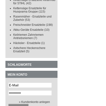
Kettensäge Ersatzteile Kettenrad
für STIHL
(42)
Kettensäge Ersatzteile für
Husqvarna Gruppe
(115)
Rasenmäher - Ersatzteile und
Zubehör
(53)
Freischneider Ersatzteile
(198)
Akku-Geräte Ersatzteile
(10)
Keilriemen Zahnriemen
Antriebsriemen
(7)
Häcksler - Ersatzteile
(1)
Astschere Heckenschere
Ersatzteil
(5)
SCHLAGWORTE
MEIN KONTO
» Kundenkonto anlegen