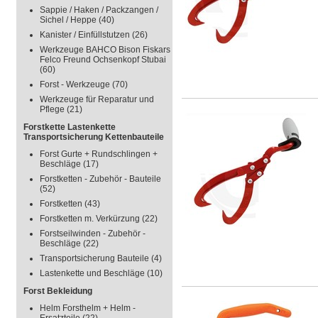
Sappie / Haken / Packzangen /
Sichel / Heppe
(40)
Kanister / Einfüllstutzen
(26)
Werkzeuge BAHCO Bison Fiskars
Felco Freund Ochsenkopf Stubai
(60)
Forst - Werkzeuge
(70)
Werkzeuge für Reparatur und
Pflege
(21)
Forstkette Lastenkette
Transportsicherung Kettenbauteile
Forst Gurte + Rundschlingen +
Beschläge
(17)
Forstketten - Zubehör - Bauteile
(52)
Forstketten
(43)
Forstketten m. Verkürzung
(22)
Forstseilwinden - Zubehör -
Beschläge
(22)
Transportsicherung Bauteile
(4)
Lastenkette und Beschläge
(10)
Forst Bekleidung
Helm Forsthelm + Helm -