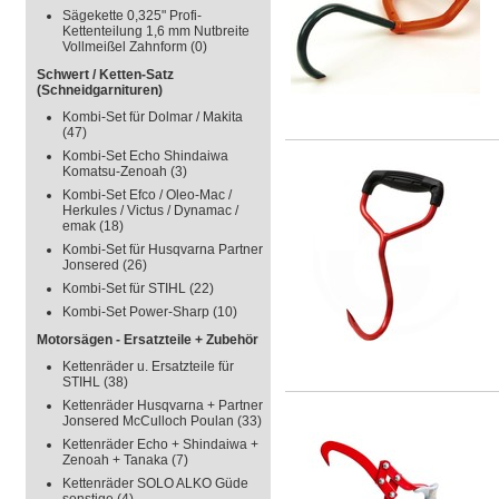
Sägekette 0,325" Profi-
Kettenteilung 1,6 mm Nutbreite
Vollmeißel Zahnform
(0)
Schwert / Ketten-Satz
(Schneidgarnituren)
Kombi-Set für Dolmar / Makita
(47)
Kombi-Set Echo Shindaiwa
Komatsu-Zenoah
(3)
Kombi-Set Efco / Oleo-Mac /
Herkules / Victus / Dynamac /
emak
(18)
Kombi-Set für Husqvarna Partner
Jonsered
(26)
Kombi-Set für STIHL
(22)
Kombi-Set Power-Sharp
(10)
Motorsägen - Ersatzteile + Zubehör
Kettenräder u. Ersatzteile für
STIHL
(38)
Kettenräder Husqvarna + Partner
Jonsered McCulloch Poulan
(33)
Kettenräder Echo + Shindaiwa +
Zenoah + Tanaka
(7)
Kettenräder SOLO ALKO Güde