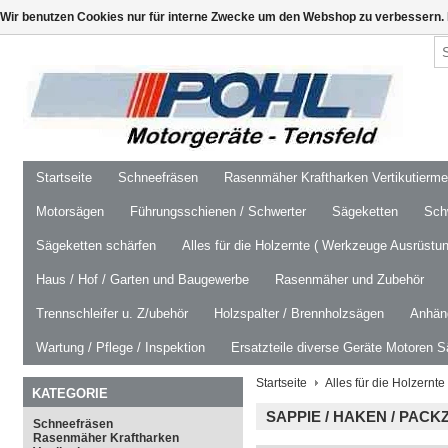
Wir benutzen Cookies nur für interne Zwecke um den Webshop zu verbessern. 
Startseite
Schneefräsen
Rasenmäher Kraftharken Vertikutierm
Motorsägen
Führungsschienen / Schwerter
Sägeketten
Schw
Sägeketten schärfen
Alles für die Holzernte ( Werkzeuge Ausrüstun
Haus / Hof / Garten und Baugewerbe
Rasenmäher und Zubehör
Trennschleifer u. Z/ubehör
Holzspalter / Brennholzsägen
Anhäng
Wartung / Pflege / Inspektion
Ersatzteile diverse Geräte Motoren S
Startseite
Alles für die Holzernt
KATEGORIE
SAPPIE / HAKEN / PACK
Schneefräsen
Rasenmäher Kraftharken