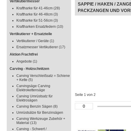
Vertikutiermesser
SAPPIE / HAKEN / ZANGE
Kraftharke für 41-46cm
(28)
PACKZANGEN UND VOR
Kraftharke für 46-48cm
(3)
Kraftharke für 51-56cm
(3)
Kraftharken Ersatzfedern
(10)
Vertikutierer + Ersatzteile
Vertikutierer / Geräte
(1)
Ersatzmesser Vertikutierer
(17)
Aktion Frachtfrei
Angebote
(1)
Carving - Holzschnitzen
Carving Verschleißsatz = Schiene
+ Kette
(5)
Carvingsäge Carving
Elektrokettensäge
Seite 1 von 2
Carving Umrüstsatz für
Elektrosägen
Carving Benzin Sägen
(8)
Umrüstsätze für Benzinsägen
Carving Werkzeuge Zubehör +
Material
(13)
Carving - Schwert /