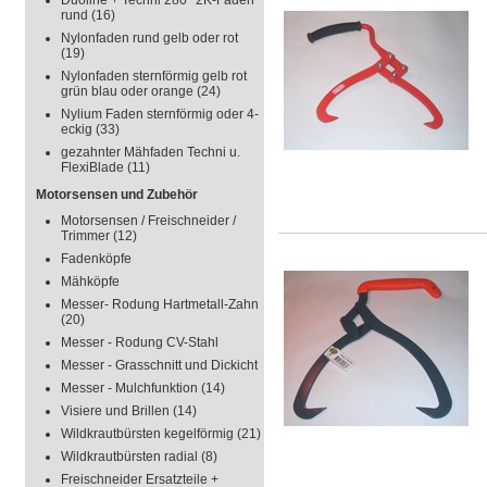
Duoline + Techni 280° 2K-Faden
rund
(16)
Nylonfaden rund gelb oder rot
(19)
Nylonfaden sternförmig gelb rot
grün blau oder orange
(24)
Nylium Faden sternförmig oder 4-
eckig
(33)
gezahnter Mähfaden Techni u.
FlexiBlade
(11)
Motorsensen und Zubehör
Motorsensen / Freischneider /
Trimmer
(12)
Fadenköpfe
Mähköpfe
Messer- Rodung Hartmetall-Zahn
(20)
Messer - Rodung CV-Stahl
Messer - Grasschnitt und Dickicht
Messer - Mulchfunktion
(14)
Visiere und Brillen
(14)
Wildkrautbürsten kegelförmig
(21)
Wildkrautbürsten radial
(8)
Freischneider Ersatzteile +