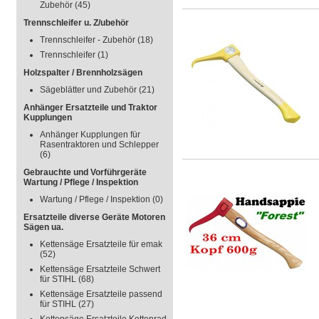
Zubehör
(45)
Trennschleifer u. Z/ubehör
Trennschleifer - Zubehör
(18)
Trennschleifer
(1)
Holzspalter / Brennholzsägen
Sägeblätter und Zubehör
(21)
Anhänger Ersatzteile und Traktor
Kupplungen
Anhänger Kupplungen für
Rasentraktoren und Schlepper
(6)
Gebrauchte und Vorführgeräte
Wartung / Pflege / Inspektion
Wartung / Pflege / Inspektion
(0)
Ersatzteile diverse Geräte Motoren
Sägen ua.
Kettensäge Ersatzteile für emak
(52)
Kettensäge Ersatzteile Schwert
für STIHL
(68)
Kettensäge Ersatzteile passend
für STIHL
(27)