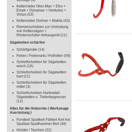
sonstige
(4)
Kettenräder Oleo-Mac + Efco +
Emak + Dynamac + Herkules +
Victus
(53)
Kettenräder Dolmar + Makita
(43)
Riemenscheiben zur Umrüstung
von Kettensägen +
Rindenschäler Anbaugerät
(21)
Sägeketten schärfen
Schärfgeräte
(14)
Feilen / Feilensets / Feilhilfen
(59)
Schleifscheiben für Sägeketten
weich
(16)
Schleifscheiben für Sägeketten
hart
(21)
Schleifscheiben für Sägeketten
mittel
(3)
Schleifscheiben Hartmetall-
Sägeketten u. Tiefenbegrenzer
(12)
Alles für die Holzernte ( Werkzeuge
Ausrüstung )
Forstkeil Spaltkeil Fällkeil Keil Axt
Spaltaxt Spalthammer Beil
(49)
Holster / Taschen
(32)