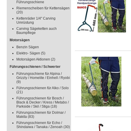
Führungsschiene
Riemenscheiben für Kettensägen
(20)
Kettenräder 1/4" Carving
Umrüstung
Carving Sägeketten auch
Baumpflege
Motorsägen
Benzin Sägen
Elektro- Sägen
(5)
Motorsägen Aktionen
(2)
Führungsschienen / Schwerter
Führungsschiene für Alpina /
Grizzly / Homelite / Einhell / Ryobi
(9)
Führungsschienen für Alko / Solo
(21)
Führungsschienen für Bosch /
Black & Decker / Kress / Metabo /
Parkside / Skil / Stiga
(18)
Führungsschienen für Dolmar /
Makita
(83)
Führungsschienen für Echo /
Shindaiwa / Tanaka / Zenoah
(30)