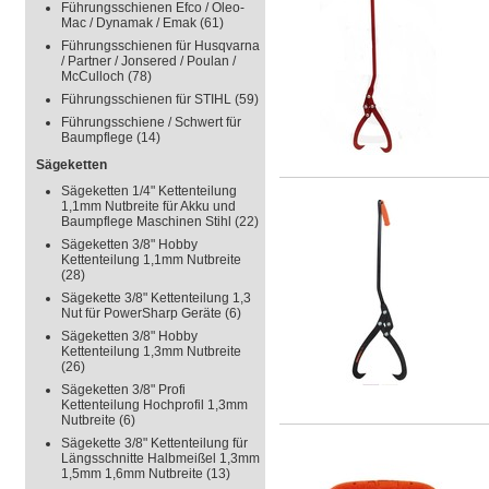
Führungsschienen Efco / Oleo-
Mac / Dynamak / Emak
(61)
Führungsschienen für Husqvarna
/ Partner / Jonsered / Poulan /
McCulloch
(78)
Führungsschienen für STIHL
(59)
Führungsschiene / Schwert für
Baumpflege
(14)
Sägeketten
Sägeketten 1/4" Kettenteilung
1,1mm Nutbreite für Akku und
Baumpflege Maschinen Stihl
(22)
Sägeketten 3/8" Hobby
Kettenteilung 1,1mm Nutbreite
(28)
Sägekette 3/8" Kettenteilung 1,3
Nut für PowerSharp Geräte
(6)
Sägeketten 3/8" Hobby
Kettenteilung 1,3mm Nutbreite
(26)
Sägeketten 3/8" Profi
Kettenteilung Hochprofil 1,3mm
Nutbreite
(6)
Sägekette 3/8" Kettenteilung für
Längsschnitte Halbmeißel 1,3mm
1,5mm 1,6mm Nutbreite
(13)