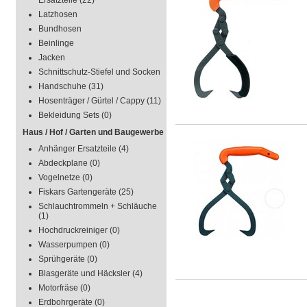
Ersatzteile
(22)
Latzhosen
Bundhosen
Beinlinge
Jacken
Schnittschutz-Stiefel und Socken
Handschuhe
(31)
Hosenträger / Gürtel / Cappy
(11)
Bekleidung Sets
(0)
Haus / Hof / Garten und Baugewerbe
Anhänger Ersatzteile
(4)
Abdeckplane
(0)
Vogelnetze
(0)
Fiskars Gartengeräte
(25)
Schlauchtrommeln + Schläuche
(1)
Hochdruckreiniger
(0)
Wasserpumpen
(0)
Sprühgeräte
(0)
Blasgeräte und Häcksler
(4)
Motorfräse
(0)
Erdbohrgeräte
(0)