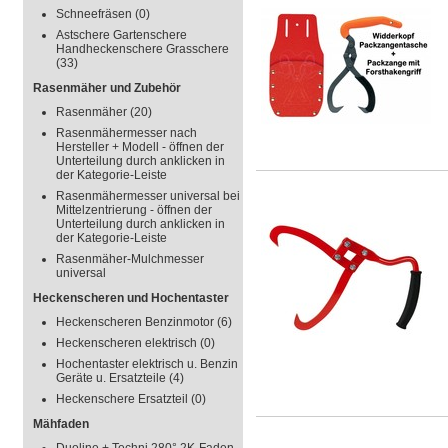
Schneefräsen
(0)
Astschere Gartenschere
Handheckenschere Grasschere
(33)
Rasenmäher und Zubehör
Rasenmäher
(20)
Rasenmähermesser nach
Hersteller + Modell - öffnen der
Unterteilung durch anklicken in
der Kategorie-Leiste
Rasenmähermesser universal bei
Mittelzentrierung - öffnen der
Unterteilung durch anklicken in
der Kategorie-Leiste
Rasenmäher-Mulchmesser
universal
Heckenscheren und Hochentaster
Heckenscheren Benzinmotor
(6)
Heckenscheren elektrisch
(0)
Hochentaster elektrisch u. Benzin
Geräte u. Ersatzteile
(4)
Heckenschere Ersatzteil
(0)
Mähfaden