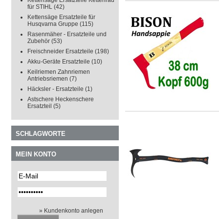
Kettensäge Ersatzteile Kettenrad
für STIHL
(42)
Kettensäge Ersatzteile für
Husqvarna Gruppe
(115)
Rasenmäher - Ersatzteile und
Zubehör
(53)
Freischneider Ersatzteile
(198)
Akku-Geräte Ersatzteile
(10)
Keilriemen Zahnriemen
Antriebsriemen
(7)
Häcksler - Ersatzteile
(1)
Astschere Heckenschere
Ersatzteil
(5)
SCHLAGWORTE
MEIN KONTO
» Kundenkonto anlegen