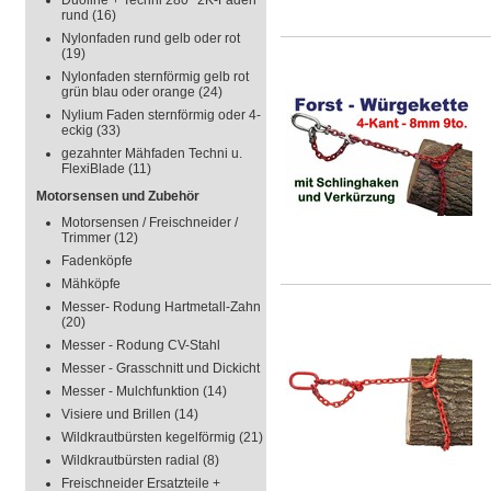
Duoline + Techni 280° 2K-Faden
rund
(16)
Nylonfaden rund gelb oder rot
(19)
Nylonfaden sternförmig gelb rot
grün blau oder orange
(24)
Nylium Faden sternförmig oder 4-
eckig
(33)
gezahnter Mähfaden Techni u.
FlexiBlade
(11)
Motorsensen und Zubehör
Motorsensen / Freischneider /
Trimmer
(12)
Fadenköpfe
Mähköpfe
Messer- Rodung Hartmetall-Zahn
(20)
Messer - Rodung CV-Stahl
Messer - Grasschnitt und Dickicht
Messer - Mulchfunktion
(14)
Visiere und Brillen
(14)
Wildkrautbürsten kegelförmig
(21)
Wildkrautbürsten radial
(8)
Freischneider Ersatzteile +