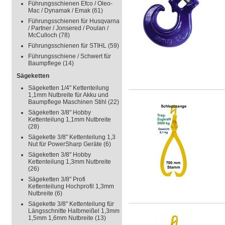
Führungsschienen Efco / Oleo-
Mac / Dynamak / Emak
(61)
Führungsschienen für Husqvarna
/ Partner / Jonsered / Poulan /
McCulloch
(78)
Führungsschienen für STIHL
(59)
Führungsschiene / Schwert für
Baumpflege
(14)
Sägeketten
Sägeketten 1/4" Kettenteilung
1,1mm Nutbreite für Akku und
Baumpflege Maschinen Stihl
(22)
Sägeketten 3/8" Hobby
Kettenteilung 1,1mm Nutbreite
(28)
Sägekette 3/8" Kettenteilung 1,3
Nut für PowerSharp Geräte
(6)
Sägeketten 3/8" Hobby
Kettenteilung 1,3mm Nutbreite
(26)
Sägeketten 3/8" Profi
Kettenteilung Hochprofil 1,3mm
Nutbreite
(6)
Sägekette 3/8" Kettenteilung für
Längsschnitte Halbmeißel 1,3mm
1,5mm 1,6mm Nutbreite
(13)