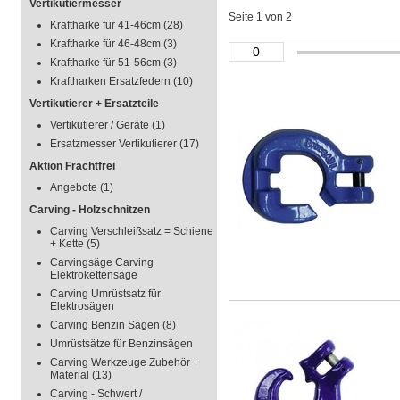
Vertikutiermesser
Seite 1 von 2
Kraftharke für 41-46cm
(28)
Kraftharke für 46-48cm
(3)
Kraftharke für 51-56cm
(3)
Kraftharken Ersatzfedern
(10)
Vertikutierer + Ersatzteile
Vertikutierer / Geräte
(1)
Ersatzmesser Vertikutierer
(17)
Aktion Frachtfrei
Angebote
(1)
Carving - Holzschnitzen
Carving Verschleißsatz = Schiene
+ Kette
(5)
Carvingsäge Carving
Elektrokettensäge
Carving Umrüstsatz für
Elektrosägen
Carving Benzin Sägen
(8)
Umrüstsätze für Benzinsägen
Carving Werkzeuge Zubehör +
Material
(13)
Carving - Schwert /