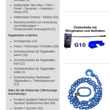
sonstige
(4)
Kettenräder Oleo-Mac + Efco +
Emak + Dynamac + Herkules +
Victus
(53)
Kettenräder Dolmar + Makita
(43)
Riemenscheiben zur Umrüstung
von Kettensägen +
Rindenschäler Anbaugerät
(21)
Sägeketten schärfen
Schärfgeräte
(14)
Feilen / Feilensets / Feilhilfen
(59)
Schleifscheiben für Sägeketten
weich
(16)
Schleifscheiben für Sägeketten
hart
(21)
Schleifscheiben für Sägeketten
mittel
(3)
Schleifscheiben Hartmetall-
Sägeketten u. Tiefenbegrenzer
(12)
Alles für die Holzernte ( Werkzeuge
Ausrüstung )
Forstkeil Spaltkeil Fällkeil Keil Axt
Spaltaxt Spalthammer Beil
(49)
Holster / Taschen
(32)