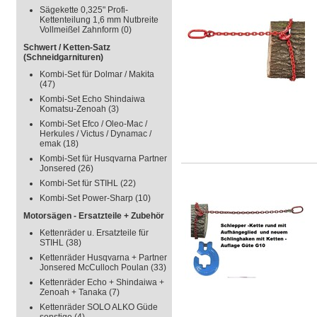
Sägekette 0,325" Profi-
Kettenteilung 1,6 mm Nutbreite
Vollmeißel Zahnform
(0)
Schwert / Ketten-Satz
(Schneidgarnituren)
Kombi-Set für Dolmar / Makita
(47)
Kombi-Set Echo Shindaiwa
Komatsu-Zenoah
(3)
Kombi-Set Efco / Oleo-Mac /
Herkules / Victus / Dynamac /
emak
(18)
Kombi-Set für Husqvarna Partner
Jonsered
(26)
Kombi-Set für STIHL
(22)
Kombi-Set Power-Sharp
(10)
Motorsägen - Ersatzteile + Zubehör
Kettenräder u. Ersatzteile für
STIHL
(38)
Kettenräder Husqvarna + Partner
Jonsered McCulloch Poulan
(33)
Kettenräder Echo + Shindaiwa +
Zenoah + Tanaka
(7)
Kettenräder SOLO ALKO Güde