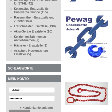
Kettensäge Ersatzteile Kettenrad
für STIHL
(42)
Kettensäge Ersatzteile für
Husqvarna Gruppe
(115)
Rasenmäher - Ersatzteile und
Zubehör
(53)
Freischneider Ersatzteile
(198)
Akku-Geräte Ersatzteile
(10)
Keilriemen Zahnriemen
Antriebsriemen
(7)
Häcksler - Ersatzteile
(1)
Astschere Heckenschere
Ersatzteil
(5)
SCHLAGWORTE
MEIN KONTO
» Kundenkonto anlegen