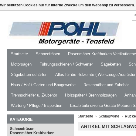
Wir benutzen Cookies nur für interne Zwecke um den Webshop zu verbessern. 
Startseite
Schneefräsen
Rasenmäher Kraftharken Vertikutierm
Motorsägen
Führungsschienen / Schwerter
Sägeketten
Schw
Sägeketten schärfen
Alles für die Holzernte ( Werkzeuge Ausrüstun
Haus / Hof / Garten und Baugewerbe
Rasenmäher und Zubehör
Trennschleifer u. Z/ubehör
Holzspalter / Brennholzsägen
Anhäng
Wartung / Pflege / Inspektion
Ersatzteile diverse Geräte Motoren S
Startseite
Schlagworte
Rücke
KATEGORIE
ARTIKEL MIT SCHLAGW
Schneefräsen
Rasenmäher Kraftharken