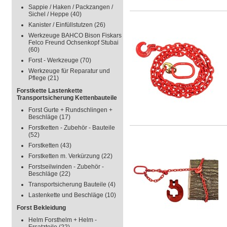
Sappie / Haken / Packzangen /
Sichel / Heppe
(40)
Kanister / Einfüllstutzen
(26)
Werkzeuge BAHCO Bison Fiskars
Felco Freund Ochsenkopf Stubai
(60)
Forst - Werkzeuge
(70)
Werkzeuge für Reparatur und
Pflege
(21)
Forstkette Lastenkette
Transportsicherung Kettenbauteile
Forst Gurte + Rundschlingen +
Beschläge
(17)
Forstketten - Zubehör - Bauteile
(52)
Forstketten
(43)
Forstketten m. Verkürzung
(22)
Forstseilwinden - Zubehör -
Beschläge
(22)
Transportsicherung Bauteile
(4)
Lastenkette und Beschläge
(10)
Forst Bekleidung
Helm Forsthelm + Helm -