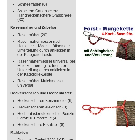
Schneefräsen
(0)
Astschere Gartenschere
Handheckenschere Grasschere
(33)
Rasenmäher und Zubehör
Rasenmäher
(20)
Rasenmähermesser nach
Hersteller + Modell - öffnen der
Unterteilung durch anklicken in
der Kategorie-Leiste
Rasenmähermesser universal bei
Mittelzentrierung - öffnen der
Unterteilung durch anklicken in
der Kategorie-Leiste
Rasenmäher-Mulchmesser
universal
Heckenscheren und Hochentaster
Heckenscheren Benzinmotor
(6)
Heckenscheren elektrisch
(0)
Hochentaster elektrisch u. Benzin
Geräte u. Ersatzteile
(4)
Heckenschere Ersatzteil
(0)
Mähfaden