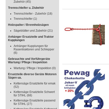
Zubehör
(45)
Trennschleifer u. Z/ubehör
Trennschleifer - Zubehör
(18)
Trennschleifer
(1)
Holzspalter / Brennholzsägen
Sägeblätter und Zubehör
(21)
Anhänger Ersatzteile und Traktor
Kupplungen
Anhänger Kupplungen für
Rasentraktoren und Schlepper
(6)
Gebrauchte und Vorführgeräte
Wartung / Pflege / Inspektion
Wartung / Pflege / Inspektion
(0)
Ersatzteile diverse Geräte Motoren
Sägen ua.
Kettensäge Ersatzteile für emak
(52)
Kettensäge Ersatzteile Schwert
für STIHL
(68)
Kettensäge Ersatzteile passend
für STIHL
(27)