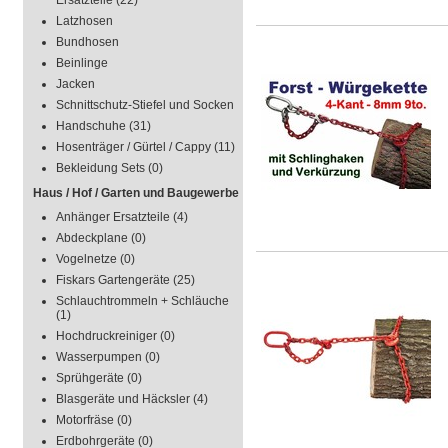
Ersatzteile
(22)
Latzhosen
Bundhosen
Beinlinge
Jacken
Schnittschutz-Stiefel und Socken
Handschuhe
(31)
Hosenträger / Gürtel / Cappy
(11)
Bekleidung Sets
(0)
Haus / Hof / Garten und Baugewerbe
Anhänger Ersatzteile
(4)
Abdeckplane
(0)
Vogelnetze
(0)
Fiskars Gartengeräte
(25)
Schlauchtrommeln + Schläuche
(1)
Hochdruckreiniger
(0)
Wasserpumpen
(0)
Sprühgeräte
(0)
Blasgeräte und Häcksler
(4)
Motorfräse
(0)
Erdbohrgeräte
(0)