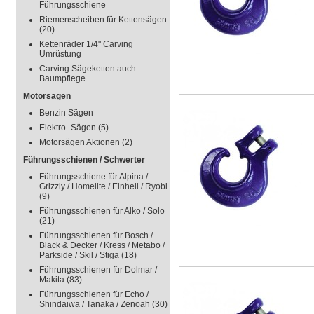
Führungsschiene
Riemenscheiben für Kettensägen
(20)
Kettenräder 1/4" Carving
Umrüstung
Carving Sägeketten auch
Baumpflege
Motorsägen
Benzin Sägen
Elektro- Sägen
(5)
Motorsägen Aktionen
(2)
Führungsschienen / Schwerter
Führungsschiene für Alpina /
Grizzly / Homelite / Einhell / Ryobi
(9)
Führungsschienen für Alko / Solo
(21)
Führungsschienen für Bosch /
Black & Decker / Kress / Metabo /
Parkside / Skil / Stiga
(18)
Führungsschienen für Dolmar /
Makita
(83)
Führungsschienen für Echo /
Shindaiwa / Tanaka / Zenoah
(30)