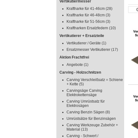
Vertikutiermesser
Kraftharke für 41-46cm
(28)
Kraftharke für 46-48cm
(3)
Kraftharke für 51-56cm
(3)
Kraftharken Ersatzfedern
(10)
Vertikutierer + Ersatzteile
Vertikutierer / Geräte
(1)
Ersatzmesser Vertikutierer
(17)
Aktion Frachtfrei
Angebote
(1)
Carving - Holzschnitzen
Carving Verschleißsatz = Schiene
+ Kette
(5)
Carvingsäge Carving
Elektrokettensäge
Carving Umrüstsatz für
Elektrosägen
Carving Benzin Sägen
(8)
Umrüstsätze für Benzinsägen
Carving Werkzeuge Zubehör +
Material
(13)
Carving - Schwert /