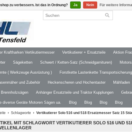
shop zu verbessern. Ist das in Ordnung?
Ja
Nein
Für weitere Inform
 Kraftharken Vertikutiermesser
Vertikutierer + Ersatzteile
Aktion Frac
ter
Sägeketten
Schwert / Ketten-Satz (Schneidgarnituren)
Motors
ernte ( Werkzeuge Ausrüstung )
Forstkette Lastenkette Transportsicherung
asenmäher und Zubehör
Heckenscheren und Hochentaster
Mähfaden
/ Brennholzsägen
Anhänger Ersatzteile und Traktor Kupplungen
Gebra
le diverse Geräte Motoren Sägen ua.
Blog
Blog
Blog
Blog
eite
Schlagworte
Vertikutierer Solo 516 und 518 Ersatzmesser Satz 15 Stü
TIKEL MIT SCHLAGWORT VERTIKUTIERER SOLO 516 UND 51
WELLENLAGER