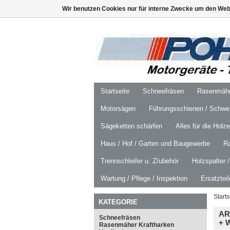
Wir benutzen Cookies nur für interne Zwecke um den Web
Startseite
Schneefräsen
Rasenmäher
Motorsägen
Führungsschienen / Schwer
Sägeketten schärfen
Alles für die Holz
Haus / Hof / Garten und Baugewerbe
R
Trennschleifer u. Z/ubehör
Holzspalter 
Wartung / Pflege / Inspektion
Ersatztei
Starts
KATEGORIE
AR
Schneefräsen
+ 
Rasenmäher Kraftharken