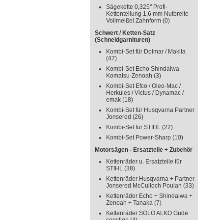
Sägekette 0,325" Profi-
Kettenteilung 1,6 mm Nutbreite
Vollmeißel Zahnform
(0)
Schwert / Ketten-Satz
(Schneidgarnituren)
Kombi-Set für Dolmar / Makita
(47)
Kombi-Set Echo Shindaiwa
Komatsu-Zenoah
(3)
Kombi-Set Efco / Oleo-Mac /
Herkules / Victus / Dynamac /
emak
(18)
Kombi-Set für Husqvarna Partner
Jonsered
(26)
Kombi-Set für STIHL
(22)
Kombi-Set Power-Sharp
(10)
Motorsägen - Ersatzteile + Zubehör
Kettenräder u. Ersatzteile für
STIHL
(38)
Kettenräder Husqvarna + Partner
Jonsered McCulloch Poulan
(33)
Kettenräder Echo + Shindaiwa +
Zenoah + Tanaka
(7)
Kettenräder SOLO ALKO Güde