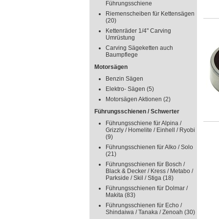
Führungsschiene
Riemenscheiben für Kettensägen
(20)
Kettenräder 1/4" Carving
Umrüstung
Carving Sägeketten auch
Baumpflege
Motorsägen
Benzin Sägen
Elektro- Sägen
(5)
Motorsägen Aktionen
(2)
Führungsschienen / Schwerter
Führungsschiene für Alpina /
Grizzly / Homelite / Einhell / Ryobi
(9)
Führungsschienen für Alko / Solo
(21)
Führungsschienen für Bosch /
Black & Decker / Kress / Metabo /
Parkside / Skil / Stiga
(18)
Führungsschienen für Dolmar /
Makita
(83)
Führungsschienen für Echo /
Shindaiwa / Tanaka / Zenoah
(30)