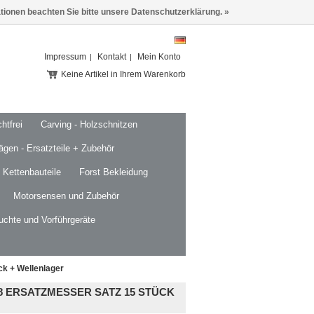
ationen beachten Sie bitte unsere Datenschutzerklärung. »
Impressum
Kontakt
Mein Konto
Keine Artikel in Ihrem Warenkorb
htfrei
Carving - Holzschnitzen
ägen - Ersatzteile + Zubehör
 Kettenbauteile
Forst Bekleidung
Motorsensen und Zubehör
uchte und Vorführgeräte
ck + Wellenlager
8 ERSATZMESSER SATZ 15 STÜCK