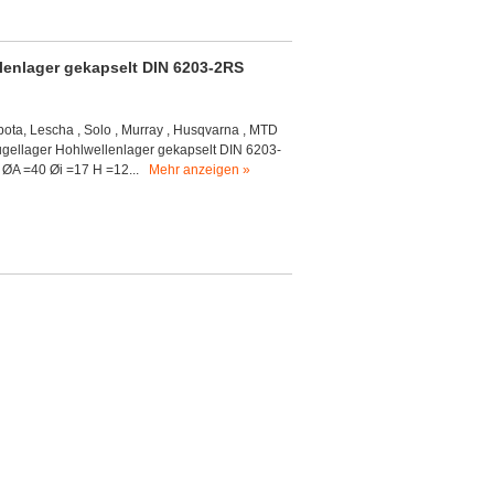
llenlager gekapselt DIN 6203-2RS
ubota, Lescha , Solo , Murray , Husqvarna , MTD
Kugellager Hohlwellenlager gekapselt DIN 6203-
. ØA =40 Øi =17 H =12...
Mehr anzeigen »