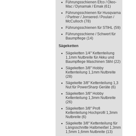
Führungsschienen Efco / Oleo-
Mac / Dynamak / Emak
(61)
Führungsschienen für Husqvarna
/ Partner / Jonsered / Poulan /
McCulloch
(78)
Führungsschienen für STIHL
(59)
Führungsschiene / Schwert für
Baumpflege
(14)
Sägeketten
Sägeketten 1/4" Kettenteilung
1,1mm Nutbreite für Akku und
Baumpflege Maschinen Stihl
(22)
Sägeketten 3/8" Hobby
Kettenteilung 1,1mm Nutbreite
(28)
Sägekette 3/8" Kettenteilung 1,3
Nut für PowerSharp Geräte
(6)
Sägeketten 3/8" Hobby
Kettenteilung 1,3mm Nutbreite
(26)
Sägeketten 3/8" Profi
Kettenteilung Hochprofil 1,3mm
Nutbreite
(6)
Sägekette 3/8" Kettenteilung für
Längsschnitte Halbmeißel 1,3mm
1,5mm 1,6mm Nutbreite
(13)