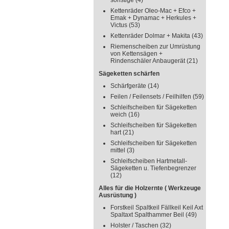
sonstige
(4)
Kettenräder Oleo-Mac + Efco +
Emak + Dynamac + Herkules +
Victus
(53)
Kettenräder Dolmar + Makita
(43)
Riemenscheiben zur Umrüstung
von Kettensägen +
Rindenschäler Anbaugerät
(21)
Sägeketten schärfen
Schärfgeräte
(14)
Feilen / Feilensets / Feilhilfen
(59)
Schleifscheiben für Sägeketten
weich
(16)
Schleifscheiben für Sägeketten
hart
(21)
Schleifscheiben für Sägeketten
mittel
(3)
Schleifscheiben Hartmetall-
Sägeketten u. Tiefenbegrenzer
(12)
Alles für die Holzernte ( Werkzeuge
Ausrüstung )
Forstkeil Spaltkeil Fällkeil Keil Axt
Spaltaxt Spalthammer Beil
(49)
Holster / Taschen
(32)