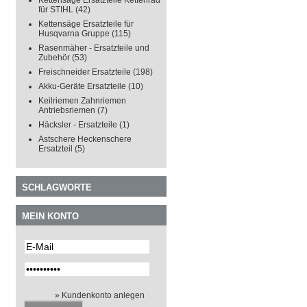
Kettensäge Ersatzteile Kettenrad
für STIHL
(42)
Kettensäge Ersatzteile für
Husqvarna Gruppe
(115)
Rasenmäher - Ersatzteile und
Zubehör
(53)
Freischneider Ersatzteile
(198)
Akku-Geräte Ersatzteile
(10)
Keilriemen Zahnriemen
Antriebsriemen
(7)
Häcksler - Ersatzteile
(1)
Astschere Heckenschere
Ersatzteil
(5)
SCHLAGWORTE
MEIN KONTO
» Kundenkonto anlegen