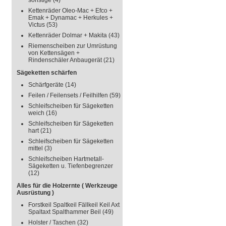
sonstige
(4)
Kettenräder Oleo-Mac + Efco +
Emak + Dynamac + Herkules +
Victus
(53)
Kettenräder Dolmar + Makita
(43)
Riemenscheiben zur Umrüstung
von Kettensägen +
Rindenschäler Anbaugerät
(21)
Sägeketten schärfen
Schärfgeräte
(14)
Feilen / Feilensets / Feilhilfen
(59)
Schleifscheiben für Sägeketten
weich
(16)
Schleifscheiben für Sägeketten
hart
(21)
Schleifscheiben für Sägeketten
mittel
(3)
Schleifscheiben Hartmetall-
Sägeketten u. Tiefenbegrenzer
(12)
Alles für die Holzernte ( Werkzeuge
Ausrüstung )
Forstkeil Spaltkeil Fällkeil Keil Axt
Spaltaxt Spalthammer Beil
(49)
Holster / Taschen
(32)