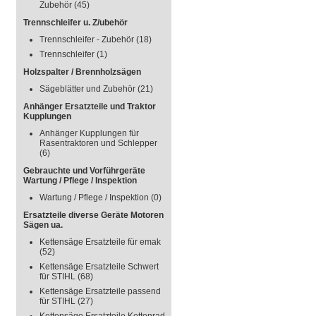
Zubehör
(45)
Trennschleifer u. Z/ubehör
Trennschleifer - Zubehör
(18)
Trennschleifer
(1)
Holzspalter / Brennholzsägen
Sägeblätter und Zubehör
(21)
Anhänger Ersatzteile und Traktor
Kupplungen
Anhänger Kupplungen für
Rasentraktoren und Schlepper
(6)
Gebrauchte und Vorführgeräte
Wartung / Pflege / Inspektion
Wartung / Pflege / Inspektion
(0)
Ersatzteile diverse Geräte Motoren
Sägen ua.
Kettensäge Ersatzteile für emak
(52)
Kettensäge Ersatzteile Schwert
für STIHL
(68)
Kettensäge Ersatzteile passend
für STIHL
(27)