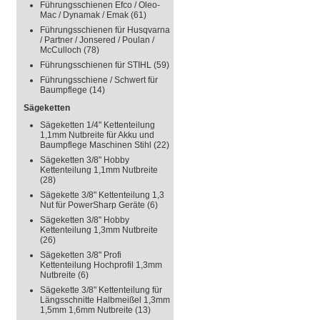
Führungsschienen Efco / Oleo-
Mac / Dynamak / Emak
(61)
Führungsschienen für Husqvarna
/ Partner / Jonsered / Poulan /
McCulloch
(78)
Führungsschienen für STIHL
(59)
Führungsschiene / Schwert für
Baumpflege
(14)
Sägeketten
Sägeketten 1/4" Kettenteilung
1,1mm Nutbreite für Akku und
Baumpflege Maschinen Stihl
(22)
Sägeketten 3/8" Hobby
Kettenteilung 1,1mm Nutbreite
(28)
Sägekette 3/8" Kettenteilung 1,3
Nut für PowerSharp Geräte
(6)
Sägeketten 3/8" Hobby
Kettenteilung 1,3mm Nutbreite
(26)
Sägeketten 3/8" Profi
Kettenteilung Hochprofil 1,3mm
Nutbreite
(6)
Sägekette 3/8" Kettenteilung für
Längsschnitte Halbmeißel 1,3mm
1,5mm 1,6mm Nutbreite
(13)