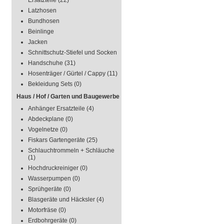
Ersatzteile
(22)
Latzhosen
Bundhosen
Beinlinge
Jacken
Schnittschutz-Stiefel und Socken
Handschuhe
(31)
Hosenträger / Gürtel / Cappy
(11)
Bekleidung Sets
(0)
Haus / Hof / Garten und Baugewerbe
Anhänger Ersatzteile
(4)
Abdeckplane
(0)
Vogelnetze
(0)
Fiskars Gartengeräte
(25)
Schlauchtrommeln + Schläuche
(1)
Hochdruckreiniger
(0)
Wasserpumpen
(0)
Sprühgeräte
(0)
Blasgeräte und Häcksler
(4)
Motorfräse
(0)
Erdbohrgeräte
(0)