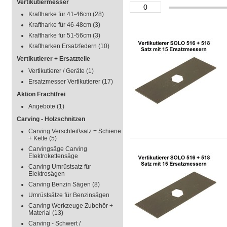
Vertikutiermesser
Kraftharke für 41-46cm
(28)
Kraftharke für 46-48cm
(3)
Kraftharke für 51-56cm
(3)
Kraftharken Ersatzfedern
(10)
Vertikutierer + Ersatzteile
Vertikutierer / Geräte
(1)
Ersatzmesser Vertikutierer
(17)
Aktion Frachtfrei
Angebote
(1)
Carving - Holzschnitzen
Carving Verschleißsatz = Schiene
+ Kette
(5)
Carvingsäge Carving
Elektrokettensäge
Carving Umrüstsatz für
Elektrosägen
Carving Benzin Sägen
(8)
Umrüstsätze für Benzinsägen
Carving Werkzeuge Zubehör +
Material
(13)
Carving - Schwert /