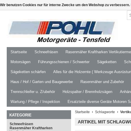
Wir benutzen Cookies nur für interne Zwecke um den Webshop zu verbessern. 
Startseite
Schneefräsen
Rasenmäher Kraftharken Vertikutierm
Motorsägen
Führungsschienen / Schwerter
Sägeketten
Schw
Sägeketten schärfen
Alles für die Holzernte ( Werkzeuge Ausrüstun
Haus / Hof / Garten und Baugewerbe
Rasenmäher und Zubehör
Trennschleifer u. Z/ubehör
Holzspalter / Brennholzsägen
Anhäng
Wartung / Pflege / Inspektion
Ersatzteile diverse Geräte Motoren S
Startseite
Schlagworte
Vertik
KATEGORIE
ARTIKEL MIT SCHLAGWO
Schneefräsen
Rasenmäher Kraftharken