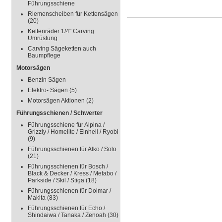
Führungsschiene
Riemenscheiben für Kettensägen
(20)
Kettenräder 1/4" Carving
Umrüstung
Carving Sägeketten auch
Baumpflege
Motorsägen
Benzin Sägen
Elektro- Sägen
(5)
Motorsägen Aktionen
(2)
Führungsschienen / Schwerter
Führungsschiene für Alpina /
Grizzly / Homelite / Einhell / Ryobi
(9)
Führungsschienen für Alko / Solo
(21)
Führungsschienen für Bosch /
Black & Decker / Kress / Metabo /
Parkside / Skil / Stiga
(18)
Führungsschienen für Dolmar /
Makita
(83)
Führungsschienen für Echo /
Shindaiwa / Tanaka / Zenoah
(30)