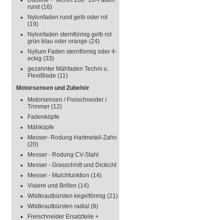
Duoline + Techni 280° 2K-Faden
rund
(16)
Nylonfaden rund gelb oder rot
(19)
Nylonfaden sternförmig gelb rot
grün blau oder orange
(24)
Nylium Faden sternförmig oder 4-
eckig
(33)
gezahnter Mähfaden Techni u.
FlexiBlade
(11)
Motorsensen und Zubehör
Motorsensen / Freischneider /
Trimmer
(12)
Fadenköpfe
Mähköpfe
Messer- Rodung Hartmetall-Zahn
(20)
Messer - Rodung CV-Stahl
Messer - Grasschnitt und Dickicht
Messer - Mulchfunktion
(14)
Visiere und Brillen
(14)
Wildkrautbürsten kegelförmig
(21)
Wildkrautbürsten radial
(8)
Freischneider Ersatzteile +