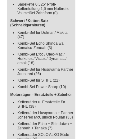
Sägekette 0,325" Profi-
Kettenteilung 1,6 mm Nutbreite
Vollmeißel Zahnform
(0)
Schwert / Ketten-Satz
(Schneidgarnituren)
Kombi-Set für Dolmar / Makita
(47)
Kombi-Set Echo Shindaiwa
Komatsu-Zenoah
(3)
Kombi-Set Efco / Oleo-Mac /
Herkules / Victus / Dynamac /
emak
(18)
Kombi-Set für Husqvarna Partner
Jonsered
(26)
Kombi-Set für STIHL
(22)
Kombi-Set Power-Sharp
(10)
Motorsägen - Ersatzteile + Zubehör
Kettenräder u. Ersatzteile für
STIHL
(38)
Kettenräder Husqvarna + Partner
Jonsered McCulloch Poulan
(33)
Kettenräder Echo + Shindaiwa +
Zenoah + Tanaka
(7)
Kettenräder SOLO ALKO Güde