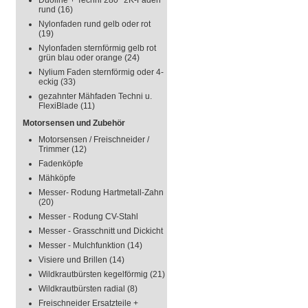
Duoline + Techni 280° 2K-Faden
rund
(16)
Nylonfaden rund gelb oder rot
(19)
Nylonfaden sternförmig gelb rot
grün blau oder orange
(24)
Nylium Faden sternförmig oder 4-
eckig
(33)
gezahnter Mähfaden Techni u.
FlexiBlade
(11)
Motorsensen und Zubehör
Motorsensen / Freischneider /
Trimmer
(12)
Fadenköpfe
Mähköpfe
Messer- Rodung Hartmetall-Zahn
(20)
Messer - Rodung CV-Stahl
Messer - Grasschnitt und Dickicht
Messer - Mulchfunktion
(14)
Visiere und Brillen
(14)
Wildkrautbürsten kegelförmig
(21)
Wildkrautbürsten radial
(8)
Freischneider Ersatzteile +