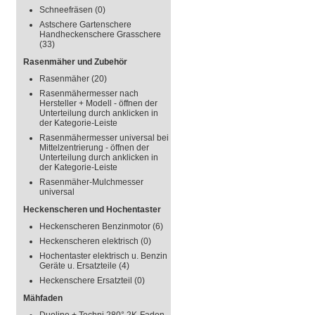
Schneefräsen
(0)
Astschere Gartenschere
Handheckenschere Grasschere
(33)
Rasenmäher und Zubehör
Rasenmäher
(20)
Rasenmähermesser nach
Hersteller + Modell - öffnen der
Unterteilung durch anklicken in
der Kategorie-Leiste
Rasenmähermesser universal bei
Mittelzentrierung - öffnen der
Unterteilung durch anklicken in
der Kategorie-Leiste
Rasenmäher-Mulchmesser
universal
Heckenscheren und Hochentaster
Heckenscheren Benzinmotor
(6)
Heckenscheren elektrisch
(0)
Hochentaster elektrisch u. Benzin
Geräte u. Ersatzteile
(4)
Heckenschere Ersatzteil
(0)
Mähfaden