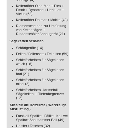
sonstige
(4)
Kettenräder Oleo-Mac + Efco +
Emak + Dynamac + Herkules +
Victus
(53)
Kettenräder Dolmar + Makita
(43)
Riemenscheiben zur Umrüstung
von Kettensägen +
Rindenschäler Anbaugerät
(21)
Sägeketten schärfen
Schärfgeräte
(14)
Feilen / Feilensets / Feilhilfen
(59)
Schleifscheiben für Sägeketten
weich
(16)
Schleifscheiben für Sägeketten
hart
(21)
Schleifscheiben für Sägeketten
mittel
(3)
Schleifscheiben Hartmetall-
Sägeketten u. Tiefenbegrenzer
(12)
Alles für die Holzernte ( Werkzeuge
Ausrüstung )
Forstkeil Spaltkeil Fällkeil Keil Axt
Spaltaxt Spalthammer Beil
(49)
Holster / Taschen
(32)