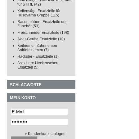
Kettensäge Ersatzteile Kettenrad
für STIHL
(42)
Kettensäge Ersatzteile für
Husqvarna Gruppe
(115)
Rasenmäher - Ersatzteile und
Zubehör
(53)
Freischneider Ersatzteile
(198)
Akku-Geräte Ersatzteile
(10)
Keilriemen Zahnriemen
Antriebsriemen
(7)
Häcksler - Ersatzteile
(1)
Astschere Heckenschere
Ersatzteil
(5)
SCHLAGWORTE
MEIN KONTO
» Kundenkonto anlegen