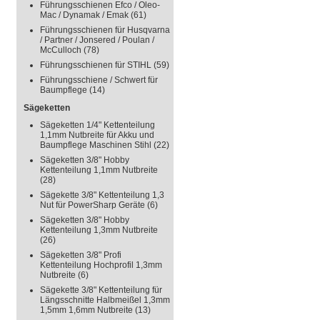
Führungsschienen Efco / Oleo-
Mac / Dynamak / Emak
(61)
Führungsschienen für Husqvarna
/ Partner / Jonsered / Poulan /
McCulloch
(78)
Führungsschienen für STIHL
(59)
Führungsschiene / Schwert für
Baumpflege
(14)
Sägeketten
Sägeketten 1/4" Kettenteilung
1,1mm Nutbreite für Akku und
Baumpflege Maschinen Stihl
(22)
Sägeketten 3/8" Hobby
Kettenteilung 1,1mm Nutbreite
(28)
Sägekette 3/8" Kettenteilung 1,3
Nut für PowerSharp Geräte
(6)
Sägeketten 3/8" Hobby
Kettenteilung 1,3mm Nutbreite
(26)
Sägeketten 3/8" Profi
Kettenteilung Hochprofil 1,3mm
Nutbreite
(6)
Sägekette 3/8" Kettenteilung für
Längsschnitte Halbmeißel 1,3mm
1,5mm 1,6mm Nutbreite
(13)