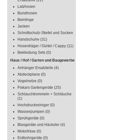
Ersatzteile
(22)
Latzhosen
Bundhosen
Beinlinge
Jacken
Schnittschutz-Stiefel und Socken
Handschuhe
(31)
Hosenträger / Gürtel / Cappy
(11)
Bekleidung Sets
(0)
Haus / Hof / Garten und Baugewerbe
Anhänger Ersatzteile
(4)
Abdeckplane
(0)
Vogelnetze
(0)
Fiskars Gartengeräte
(25)
Schlauchtrommeln + Schläuche
(1)
Hochdruckreiniger
(0)
Wasserpumpen
(0)
Sprühgeräte
(0)
Blasgeräte und Häcksler
(4)
Motorfräse
(0)
Erdbohrgeräte
(0)