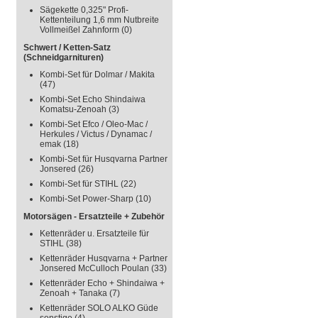
Sägekette 0,325" Profi-
Kettenteilung 1,6 mm Nutbreite
Vollmeißel Zahnform
(0)
Schwert / Ketten-Satz
(Schneidgarnituren)
Kombi-Set für Dolmar / Makita
(47)
Kombi-Set Echo Shindaiwa
Komatsu-Zenoah
(3)
Kombi-Set Efco / Oleo-Mac /
Herkules / Victus / Dynamac /
emak
(18)
Kombi-Set für Husqvarna Partner
Jonsered
(26)
Kombi-Set für STIHL
(22)
Kombi-Set Power-Sharp
(10)
Motorsägen - Ersatzteile + Zubehör
Kettenräder u. Ersatzteile für
STIHL
(38)
Kettenräder Husqvarna + Partner
Jonsered McCulloch Poulan
(33)
Kettenräder Echo + Shindaiwa +
Zenoah + Tanaka
(7)
Kettenräder SOLO ALKO Güde