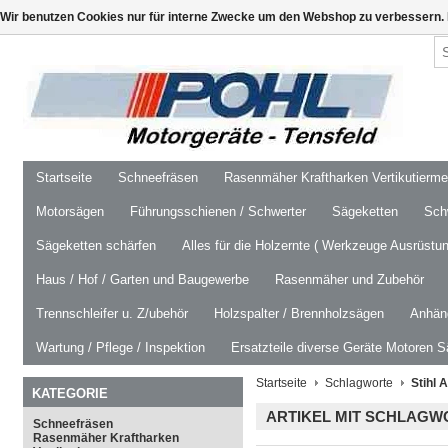
Wir benutzen Cookies nur für interne Zwecke um den Webshop zu verbessern. 
Startseite
Schneefräsen
Rasenmäher Kraftharken Vertikutierm
Motorsägen
Führungsschienen / Schwerter
Sägeketten
Schw
Sägeketten schärfen
Alles für die Holzernte ( Werkzeuge Ausrüstun
Haus / Hof / Garten und Baugewerbe
Rasenmäher und Zubehör
Trennschleifer u. Z/ubehör
Holzspalter / Brennholzsägen
Anhäng
Wartung / Pflege / Inspektion
Ersatzteile diverse Geräte Motoren S
Startseite
Schlagworte
Stihl 
KATEGORIE
ARTIKEL MIT SCHLAGW
Schneefräsen
Rasenmäher Kraftharken