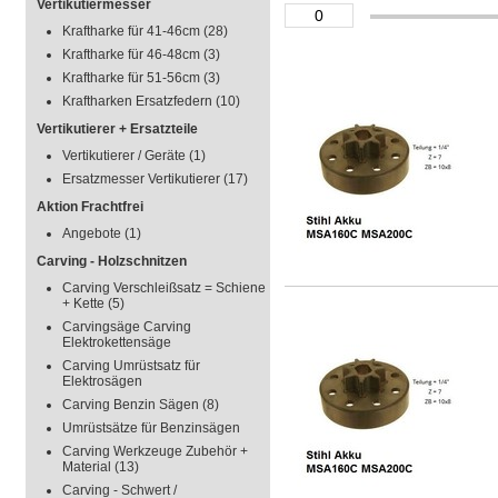
Vertikutiermesser
Kraftharke für 41-46cm
(28)
Kraftharke für 46-48cm
(3)
Kraftharke für 51-56cm
(3)
Kraftharken Ersatzfedern
(10)
Vertikutierer + Ersatzteile
Vertikutierer / Geräte
(1)
Ersatzmesser Vertikutierer
(17)
Aktion Frachtfrei
Angebote
(1)
Carving - Holzschnitzen
Carving Verschleißsatz = Schiene
+ Kette
(5)
Carvingsäge Carving
Elektrokettensäge
Carving Umrüstsatz für
Elektrosägen
Carving Benzin Sägen
(8)
Umrüstsätze für Benzinsägen
Carving Werkzeuge Zubehör +
Material
(13)
Carving - Schwert /