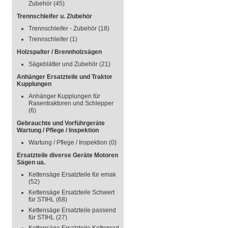
Zubehör
(45)
Trennschleifer u. Z/ubehör
Trennschleifer - Zubehör
(18)
Trennschleifer
(1)
Holzspalter / Brennholzsägen
Sägeblätter und Zubehör
(21)
Anhänger Ersatzteile und Traktor
Kupplungen
Anhänger Kupplungen für
Rasentraktoren und Schlepper
(6)
Gebrauchte und Vorführgeräte
Wartung / Pflege / Inspektion
Wartung / Pflege / Inspektion
(0)
Ersatzteile diverse Geräte Motoren
Sägen ua.
Kettensäge Ersatzteile für emak
(52)
Kettensäge Ersatzteile Schwert
für STIHL
(68)
Kettensäge Ersatzteile passend
für STIHL
(27)