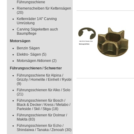
Führungsschiene
Riemenscheiben für Kettensägen
(20)
Kettenräder 1/4" Carving
Umrüstung
Carving Sägeketten auch
Baumpflege
Motorsägen
Benzin Sägen
Elektro- Sägen
(5)
Motorsägen Aktionen
(2)
Führungsschienen / Schwerter
Führungsschiene für Alpina /
Grizzly / Homelite / Einhell / Ryobi
(9)
Führungsschienen für Alko / Solo
(21)
Führungsschienen für Bosch /
Black & Decker / Kress / Metabo /
Parkside / Skil / Stiga
(18)
Führungsschienen für Dolmar /
Makita
(83)
Führungsschienen für Echo /
Shindaiwa / Tanaka / Zenoah
(30)