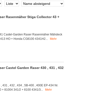
r Rasenmäher Stiga Collector 43 +
Y-41 Castel-Garden Raser Rasenmäher Mähdeck
-43-413 HO + Honda CG8100 4341H2...
Mehr
 Castel Garden Raser 430 , 431 , 432
431 , 432 , 434 , SB-400 , 400E EP-434 Nr.
 + 81004 341/2 + 8100 4341/3...
Mehr