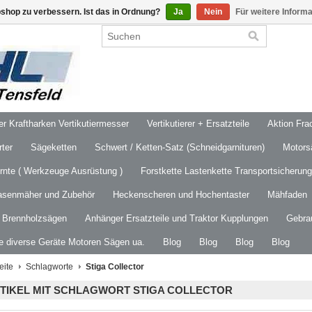
shop zu verbessern. Ist das in Ordnung?
Ja
Nein
Für weitere Inform
 Kraftharken Vertikutiermesser
Vertikutierer + Ersatzteile
Aktion Frac
ter
Sägeketten
Schwert / Ketten-Satz (Schneidgarnituren)
Motors
ernte ( Werkzeuge Ausrüstung )
Forstkette Lastenkette Transportsicherung
asenmäher und Zubehör
Heckenscheren und Hochentaster
Mähfaden
/ Brennholzsägen
Anhänger Ersatzteile und Traktor Kupplungen
Gebra
le diverse Geräte Motoren Sägen ua.
Blog
Blog
Blog
Blog
eite
Schlagworte
Stiga Collector
TIKEL MIT SCHLAGWORT STIGA COLLECTOR