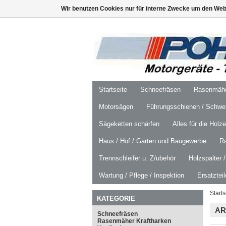
Wir benutzen Cookies nur für interne Zwecke um den Web
Startseite
Schneefräsen
Rasenmäher
Motorsägen
Führungsschienen / Schwer
Sägeketten schärfen
Alles für die Holz
Haus / Hof / Garten und Baugewerbe
R
Trennschleifer u. Z/ubehör
Holzspalter 
Wartung / Pflege / Inspektion
Ersatztei
Starts
KATEGORIE
AR
Schneefräsen
Rasenmäher Kraftharken