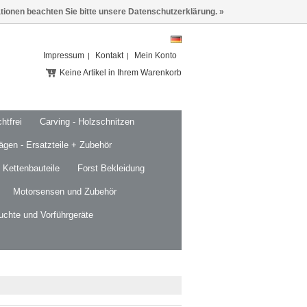
ationen beachten Sie bitte unsere Datenschutzerklärung. »
Impressum
Kontakt
Mein Konto
Keine Artikel in Ihrem Warenkorb
htfrei
Carving - Holzschnitzen
ägen - Ersatzteile + Zubehör
 Kettenbauteile
Forst Bekleidung
Motorsensen und Zubehör
uchte und Vorführgeräte