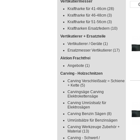
Vertikutiermesser
Kraftharke für 41-46cm
(28)
Kraftharke für 46-48cm
(3)
Kraftharke für 51-56cm
(3)
Kraftharken Ersatzfedern
(10)
Vertikutierer + Ersatzteile
Vertikutierer / Geräte
(1)
Ersatzmesser Vertikutierer
(17)
Aktion Frachtfrei
Angebote
(1)
Carving - Holzschnitzen
Carving Verschleißsatz = Schiene
+ Kette
(5)
Carvingsäge Carving
Elektrokettensäge
Carving Umrüstsatz für
Elektrosägen
Carving Benzin Sägen
(8)
Umrüstsätze für Benzinsägen
Carving Werkzeuge Zubehör +
Material
(13)
Carving - Schwert /