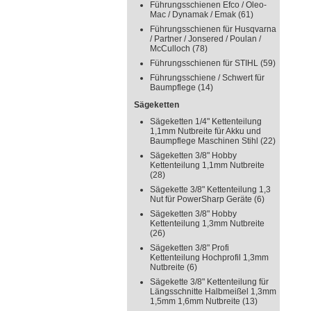
Führungsschienen Efco / Oleo-
Mac / Dynamak / Emak
(61)
Führungsschienen für Husqvarna
/ Partner / Jonsered / Poulan /
McCulloch
(78)
Führungsschienen für STIHL
(59)
Führungsschiene / Schwert für
Baumpflege
(14)
Sägeketten
Sägeketten 1/4" Kettenteilung
1,1mm Nutbreite für Akku und
Baumpflege Maschinen Stihl
(22)
Sägeketten 3/8" Hobby
Kettenteilung 1,1mm Nutbreite
(28)
Sägekette 3/8" Kettenteilung 1,3
Nut für PowerSharp Geräte
(6)
Sägeketten 3/8" Hobby
Kettenteilung 1,3mm Nutbreite
(26)
Sägeketten 3/8" Profi
Kettenteilung Hochprofil 1,3mm
Nutbreite
(6)
Sägekette 3/8" Kettenteilung für
Längsschnitte Halbmeißel 1,3mm
1,5mm 1,6mm Nutbreite
(13)