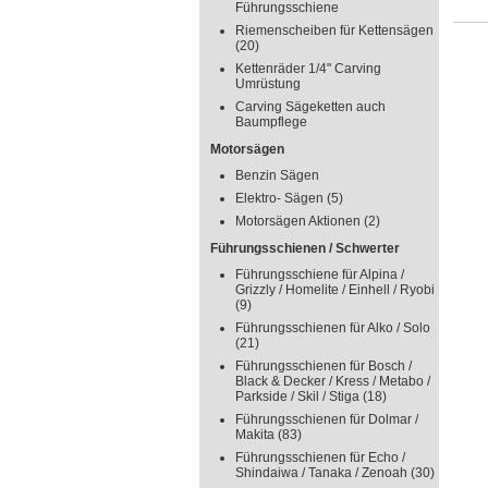
Führungsschiene
Riemenscheiben für Kettensägen
(20)
Kettenräder 1/4" Carving
Umrüstung
Carving Sägeketten auch
Baumpflege
Motorsägen
Benzin Sägen
Elektro- Sägen
(5)
Motorsägen Aktionen
(2)
Führungsschienen / Schwerter
Führungsschiene für Alpina /
Grizzly / Homelite / Einhell / Ryobi
(9)
Führungsschienen für Alko / Solo
(21)
Führungsschienen für Bosch /
Black & Decker / Kress / Metabo /
Parkside / Skil / Stiga
(18)
Führungsschienen für Dolmar /
Makita
(83)
Führungsschienen für Echo /
Shindaiwa / Tanaka / Zenoah
(30)