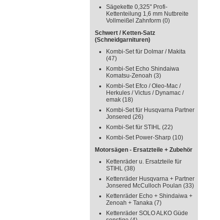
Sägekette 0,325" Profi-
Kettenteilung 1,6 mm Nutbreite
Vollmeißel Zahnform
(0)
Schwert / Ketten-Satz
(Schneidgarnituren)
Kombi-Set für Dolmar / Makita
(47)
Kombi-Set Echo Shindaiwa
Komatsu-Zenoah
(3)
Kombi-Set Efco / Oleo-Mac /
Herkules / Victus / Dynamac /
emak
(18)
Kombi-Set für Husqvarna Partner
Jonsered
(26)
Kombi-Set für STIHL
(22)
Kombi-Set Power-Sharp
(10)
Motorsägen - Ersatzteile + Zubehör
Kettenräder u. Ersatzteile für
STIHL
(38)
Kettenräder Husqvarna + Partner
Jonsered McCulloch Poulan
(33)
Kettenräder Echo + Shindaiwa +
Zenoah + Tanaka
(7)
Kettenräder SOLO ALKO Güde