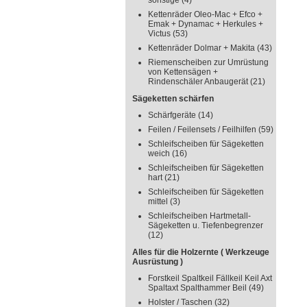
sonstige
(4)
Kettenräder Oleo-Mac + Efco +
Emak + Dynamac + Herkules +
Victus
(53)
Kettenräder Dolmar + Makita
(43)
Riemenscheiben zur Umrüstung
von Kettensägen +
Rindenschäler Anbaugerät
(21)
Sägeketten schärfen
Schärfgeräte
(14)
Feilen / Feilensets / Feilhilfen
(59)
Schleifscheiben für Sägeketten
weich
(16)
Schleifscheiben für Sägeketten
hart
(21)
Schleifscheiben für Sägeketten
mittel
(3)
Schleifscheiben Hartmetall-
Sägeketten u. Tiefenbegrenzer
(12)
Alles für die Holzernte ( Werkzeuge
Ausrüstung )
Forstkeil Spaltkeil Fällkeil Keil Axt
Spaltaxt Spalthammer Beil
(49)
Holster / Taschen
(32)