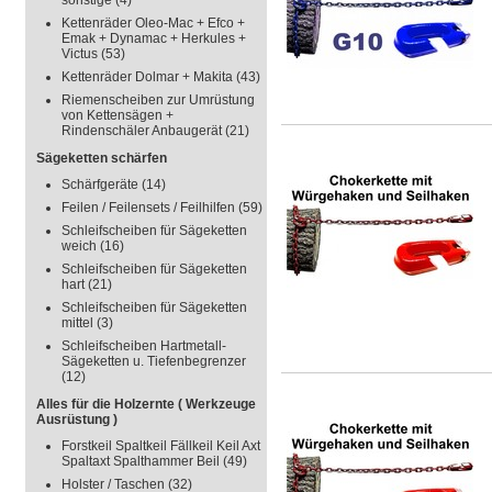
sonstige
(4)
Kettenräder Oleo-Mac + Efco +
Emak + Dynamac + Herkules +
Victus
(53)
Kettenräder Dolmar + Makita
(43)
Riemenscheiben zur Umrüstung
von Kettensägen +
Rindenschäler Anbaugerät
(21)
Sägeketten schärfen
Schärfgeräte
(14)
Feilen / Feilensets / Feilhilfen
(59)
Schleifscheiben für Sägeketten
weich
(16)
Schleifscheiben für Sägeketten
hart
(21)
Schleifscheiben für Sägeketten
mittel
(3)
Schleifscheiben Hartmetall-
Sägeketten u. Tiefenbegrenzer
(12)
Alles für die Holzernte ( Werkzeuge
Ausrüstung )
Forstkeil Spaltkeil Fällkeil Keil Axt
Spaltaxt Spalthammer Beil
(49)
Holster / Taschen
(32)