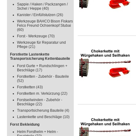
Sappie / Haken / Packzangen /
Sichel / Heppe
(40)
Kanister / Einfüllstutzen
(26)
Werkzeuge BAHCO Bison Fiskars
Felco Freund Ochsenkopf Stubai
(60)
Forst - Werkzeuge
(70)
Werkzeuge für Reparatur und
Pflege
(21)
Forstkette Lastenkette
Transportsicherung Kettenbauteile
Forst Gurte + Rundschlingen +
Beschläge
(17)
Forstketten - Zubehör - Bauteile
(52)
Forstketten
(43)
Forstketten m. Verkürzung
(22)
Forstseilwinden - Zubehör -
Beschläge
(22)
Transportsicherung Bauteile
(4)
Lastenkette und Beschläge
(10)
Forst Bekleidung
Helm Forsthelm + Helm -