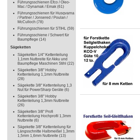
Führungsschienen Efco / Oleo-
Mac / Dynamak / Emak
(61)
Führungsschienen für Husqvarna
/ Partner / Jonsered / Poulan /
McCulloch
(78)
Führungsschienen für STIHL
(59)
Führungsschiene / Schwert für
Baumpflege
(14)
Sägeketten
Sägeketten 1/4" Kettenteilung
1,1mm Nutbreite für Akku und
Baumpflege Maschinen Stihl
(22)
Sägeketten 3/8" Hobby
Kettenteilung 1,1mm Nutbreite
(28)
Sägekette 3/8" Kettenteilung 1,3
Nut für PowerSharp Geräte
(6)
Sägeketten 3/8" Hobby
Kettenteilung 1,3mm Nutbreite
(26)
Sägeketten 3/8" Profi
Kettenteilung Hochprofil 1,3mm
Nutbreite
(6)
Sägekette 3/8" Kettenteilung für
Längsschnitte Halbmeißel 1,3mm
1,5mm 1,6mm Nutbreite
(13)