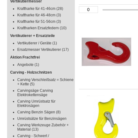
Vertikutiermesser
Kraftharke für 41-46cm
(28)
Kraftharke für 46-48cm
(3)
Kraftharke für 51-56cm
(3)
Kraftharken Ersatzfedern
(10)
Vertikutierer + Ersatzteile
Vertikutierer / Geräte
(1)
Ersatzmesser Vertikutierer
(17)
Aktion Frachtfrei
Angebote
(1)
Carving - Holzschnitzen
Carving Verschleißsatz = Schiene
+ Kette
(5)
Carvingsäge Carving
Elektrokettensäge
Carving Umrüstsatz für
Elektrosägen
Carving Benzin Sägen
(8)
Umrüstsätze für Benzinsägen
Carving Werkzeuge Zubehör +
Material
(13)
Carving - Schwert /