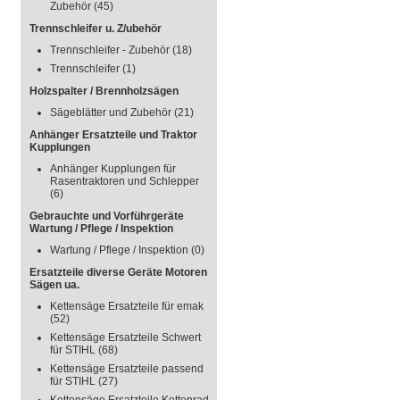
Zubehör
(45)
Trennschleifer u. Z/ubehör
Trennschleifer - Zubehör
(18)
Trennschleifer
(1)
Holzspalter / Brennholzsägen
Sägeblätter und Zubehör
(21)
Anhänger Ersatzteile und Traktor
Kupplungen
Anhänger Kupplungen für
Rasentraktoren und Schlepper
(6)
Gebrauchte und Vorführgeräte
Wartung / Pflege / Inspektion
Wartung / Pflege / Inspektion
(0)
Ersatzteile diverse Geräte Motoren
Sägen ua.
Kettensäge Ersatzteile für emak
(52)
Kettensäge Ersatzteile Schwert
für STIHL
(68)
Kettensäge Ersatzteile passend
für STIHL
(27)