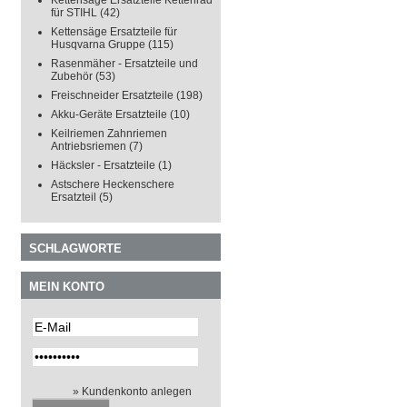
Kettensäge Ersatzteile Kettenrad
für STIHL
(42)
Kettensäge Ersatzteile für
Husqvarna Gruppe
(115)
Rasenmäher - Ersatzteile und
Zubehör
(53)
Freischneider Ersatzteile
(198)
Akku-Geräte Ersatzteile
(10)
Keilriemen Zahnriemen
Antriebsriemen
(7)
Häcksler - Ersatzteile
(1)
Astschere Heckenschere
Ersatzteil
(5)
SCHLAGWORTE
MEIN KONTO
» Kundenkonto anlegen