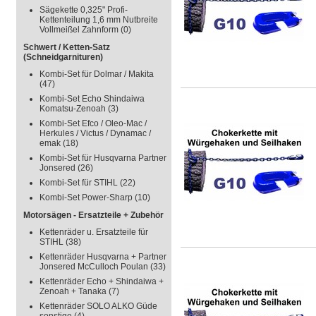
Sägekette 0,325" Profi-
Kettenteilung 1,6 mm Nutbreite
Vollmeißel Zahnform
(0)
Schwert / Ketten-Satz
(Schneidgarnituren)
Kombi-Set für Dolmar / Makita
(47)
Kombi-Set Echo Shindaiwa
Komatsu-Zenoah
(3)
Kombi-Set Efco / Oleo-Mac /
Herkules / Victus / Dynamac /
emak
(18)
Kombi-Set für Husqvarna Partner
Jonsered
(26)
Kombi-Set für STIHL
(22)
Kombi-Set Power-Sharp
(10)
Motorsägen - Ersatzteile + Zubehör
Kettenräder u. Ersatzteile für
STIHL
(38)
Kettenräder Husqvarna + Partner
Jonsered McCulloch Poulan
(33)
Kettenräder Echo + Shindaiwa +
Zenoah + Tanaka
(7)
Kettenräder SOLO ALKO Güde