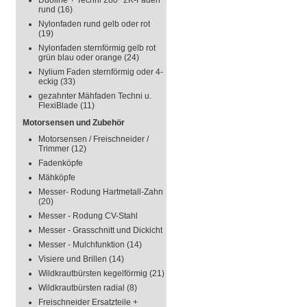
Duoline + Techni 280° 2K-Faden
rund
(16)
Nylonfaden rund gelb oder rot
(19)
Nylonfaden sternförmig gelb rot
grün blau oder orange
(24)
Nylium Faden sternförmig oder 4-
eckig
(33)
gezahnter Mähfaden Techni u.
FlexiBlade
(11)
Motorsensen und Zubehör
Motorsensen / Freischneider /
Trimmer
(12)
Fadenköpfe
Mähköpfe
Messer- Rodung Hartmetall-Zahn
(20)
Messer - Rodung CV-Stahl
Messer - Grasschnitt und Dickicht
Messer - Mulchfunktion
(14)
Visiere und Brillen
(14)
Wildkrautbürsten kegelförmig
(21)
Wildkrautbürsten radial
(8)
Freischneider Ersatzteile +