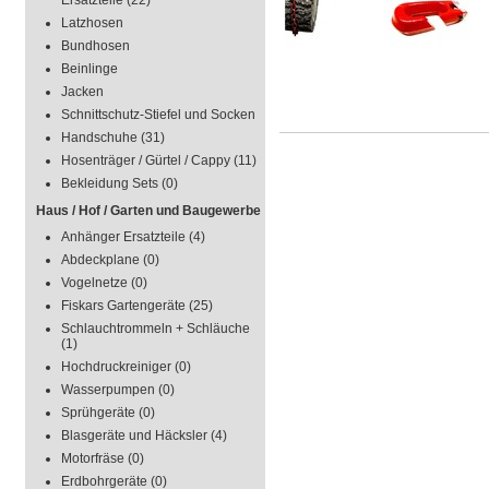
Ersatzteile
(22)
Latzhosen
Bundhosen
Beinlinge
Jacken
Schnittschutz-Stiefel und Socken
Handschuhe
(31)
Hosenträger / Gürtel / Cappy
(11)
Bekleidung Sets
(0)
Haus / Hof / Garten und Baugewerbe
Anhänger Ersatzteile
(4)
Abdeckplane
(0)
Vogelnetze
(0)
Fiskars Gartengeräte
(25)
Schlauchtrommeln + Schläuche
(1)
Hochdruckreiniger
(0)
Wasserpumpen
(0)
Sprühgeräte
(0)
Blasgeräte und Häcksler
(4)
Motorfräse
(0)
Erdbohrgeräte
(0)