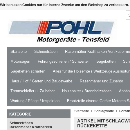
Wir benutzen Cookies nur für interne Zwecke um den Webshop zu verbessern. 
Startseite
Schneefräsen
Rasenmäher Kraftharken Vertikutierm
Motorsägen
Führungsschienen / Schwerter
Sägeketten
Schw
Sägeketten schärfen
Alles für die Holzernte ( Werkzeuge Ausrüstun
Haus / Hof / Garten und Baugewerbe
Rasenmäher und Zubehör
Trennschleifer u. Z/ubehör
Holzspalter / Brennholzsägen
Anhäng
Wartung / Pflege / Inspektion
Ersatzteile diverse Geräte Motoren S
Startseite
Schlagworte
Forstk
KATEGORIE
ARTIKEL MIT SCHLAGW
Schneefräsen
RÜCKEKETTE
Rasenmäher Kraftharken