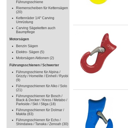
Führungsschiene
Riemenscheiben für Kettensägen
(20)
Kettenräder 1/4" Carving
Umrüstung
Carving Sägeketten auch
Baumpflege
Motorsägen
Benzin Sägen
Elektro- Sägen
(5)
Motorsägen Aktionen
(2)
Führungsschienen / Schwerter
Führungsschiene für Alpina /
Grizzly / Homelite / Einhell / Ryobi
(9)
Führungsschienen für Alko / Solo
(21)
Führungsschienen für Bosch /
Black & Decker / Kress / Metabo /
Parkside / Skil / Stiga
(18)
Führungsschienen für Dolmar /
Makita
(83)
Führungsschienen für Echo /
Shindaiwa / Tanaka / Zenoah
(30)