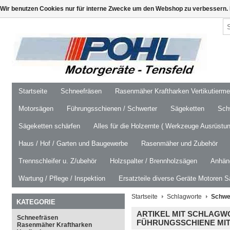
Wir benutzen Cookies nur für interne Zwecke um den Webshop zu verbessern. 
Startseite
Schneefräsen
Rasenmäher Kraftharken Vertikutierm
Motorsägen
Führungsschienen / Schwerter
Sägeketten
Schw
Sägeketten schärfen
Alles für die Holzernte ( Werkzeuge Ausrüstun
Haus / Hof / Garten und Baugewerbe
Rasenmäher und Zubehör
Trennschleifer u. Z/ubehör
Holzspalter / Brennholzsägen
Anhäng
Wartung / Pflege / Inspektion
Ersatzteile diverse Geräte Motoren S
Startseite
Schlagworte
Schwer
KATEGORIE
ARTIKEL MIT SCHLAGW
Schneefräsen
FÜHRUNGSSCHIENE MIT
Rasenmäher Kraftharken