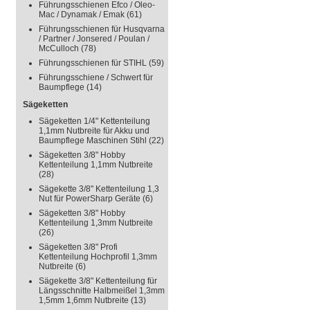
Führungsschienen Efco / Oleo-
Mac / Dynamak / Emak
(61)
Führungsschienen für Husqvarna
/ Partner / Jonsered / Poulan /
McCulloch
(78)
Führungsschienen für STIHL
(59)
Führungsschiene / Schwert für
Baumpflege
(14)
Sägeketten
Sägeketten 1/4" Kettenteilung
1,1mm Nutbreite für Akku und
Baumpflege Maschinen Stihl
(22)
Sägeketten 3/8" Hobby
Kettenteilung 1,1mm Nutbreite
(28)
Sägekette 3/8" Kettenteilung 1,3
Nut für PowerSharp Geräte
(6)
Sägeketten 3/8" Hobby
Kettenteilung 1,3mm Nutbreite
(26)
Sägeketten 3/8" Profi
Kettenteilung Hochprofil 1,3mm
Nutbreite
(6)
Sägekette 3/8" Kettenteilung für
Längsschnitte Halbmeißel 1,3mm
1,5mm 1,6mm Nutbreite
(13)