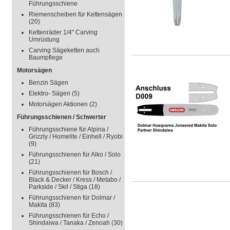
Führungsschiene
Riemenscheiben für Kettensägen
(20)
Kettenräder 1/4" Carving
Umrüstung
Carving Sägeketten auch
Baumpflege
Motorsägen
Benzin Sägen
Elektro- Sägen
(5)
Motorsägen Aktionen
(2)
Führungsschienen / Schwerter
Führungsschiene für Alpina /
Grizzly / Homelite / Einhell / Ryobi
(9)
Führungsschienen für Alko / Solo
(21)
Führungsschienen für Bosch /
Black & Decker / Kress / Metabo /
Parkside / Skil / Stiga
(18)
Führungsschienen für Dolmar /
Makita
(83)
Führungsschienen für Echo /
Shindaiwa / Tanaka / Zenoah
(30)