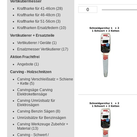
Vertikutiermesser
Kraftharke für 41-46cm
(28)
Kraftharke für 46-48cm
(3)
Kraftharke für 51-56cm
(3)
Kraftharken Ersatzfedern
(10)
Vertikutierer + Ersatzteile
Vertikutierer / Geräte
(1)
Ersatzmesser Vertikutierer
(17)
Aktion Frachtfrei
Angebote
(1)
Carving - Holzschnitzen
Carving Verschleißsatz = Schiene
+ Kette
(5)
Carvingsäge Carving
Elektrokettensäge
Carving Umrüstsatz für
Elektrosägen
Carving Benzin Sägen
(8)
Umrüstsätze für Benzinsägen
Carving Werkzeuge Zubehör +
Material
(13)
Carving - Schwert /