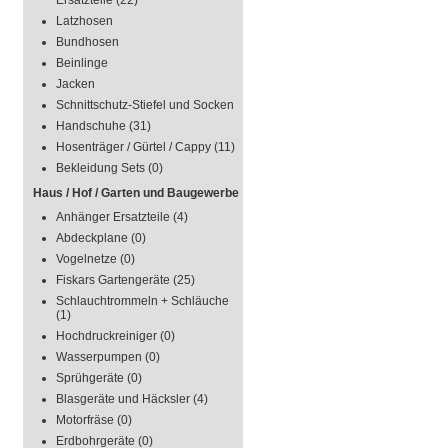
Ersatzteile
(22)
Latzhosen
Bundhosen
Beinlinge
Jacken
Schnittschutz-Stiefel und Socken
Handschuhe
(31)
Hosenträger / Gürtel / Cappy
(11)
Bekleidung Sets
(0)
Haus / Hof / Garten und Baugewerbe
Anhänger Ersatzteile
(4)
Abdeckplane
(0)
Vogelnetze
(0)
Fiskars Gartengeräte
(25)
Schlauchtrommeln + Schläuche
(1)
Hochdruckreiniger
(0)
Wasserpumpen
(0)
Sprühgeräte
(0)
Blasgeräte und Häcksler
(4)
Motorfräse
(0)
Erdbohrgeräte
(0)