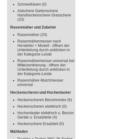
Schneefräsen
(0)
Astschere Gartenschere
Handheckenschere Grasschere
(33)
Rasenmäher und Zubehör
Rasenmäher
(20)
Rasenmähermesser nach
Hersteller + Modell - öffnen der
Unterteilung durch anklicken in
der Kategorie-Leiste
Rasenmähermesser universal bei
Mittelzentrierung - öffnen der
Unterteilung durch anklicken in
der Kategorie-Leiste
Rasenmäher-Mulchmesser
universal
Heckenscheren und Hochentaster
Heckenscheren Benzinmotor
(6)
Heckenscheren elektrisch
(0)
Hochentaster elektrisch u. Benzin
Geräte u. Ersatzteile
(4)
Heckenschere Ersatzteil
(0)
Mähfaden