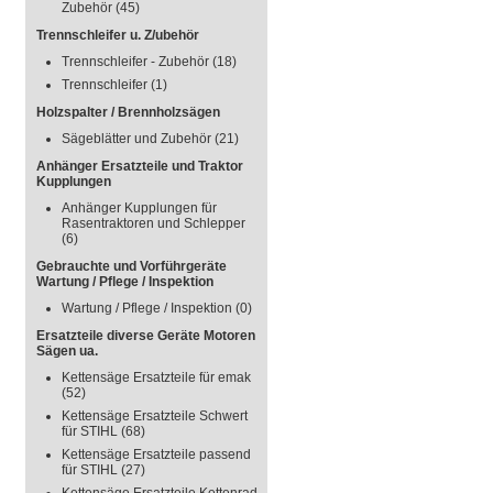
Zubehör
(45)
Trennschleifer u. Z/ubehör
Trennschleifer - Zubehör
(18)
Trennschleifer
(1)
Holzspalter / Brennholzsägen
Sägeblätter und Zubehör
(21)
Anhänger Ersatzteile und Traktor
Kupplungen
Anhänger Kupplungen für
Rasentraktoren und Schlepper
(6)
Gebrauchte und Vorführgeräte
Wartung / Pflege / Inspektion
Wartung / Pflege / Inspektion
(0)
Ersatzteile diverse Geräte Motoren
Sägen ua.
Kettensäge Ersatzteile für emak
(52)
Kettensäge Ersatzteile Schwert
für STIHL
(68)
Kettensäge Ersatzteile passend
für STIHL
(27)