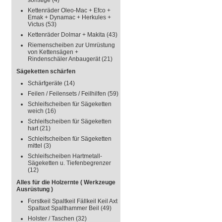
sonstige
(4)
Kettenräder Oleo-Mac + Efco +
Emak + Dynamac + Herkules +
Victus
(53)
Kettenräder Dolmar + Makita
(43)
Riemenscheiben zur Umrüstung
von Kettensägen +
Rindenschäler Anbaugerät
(21)
Sägeketten schärfen
Schärfgeräte
(14)
Feilen / Feilensets / Feilhilfen
(59)
Schleifscheiben für Sägeketten
weich
(16)
Schleifscheiben für Sägeketten
hart
(21)
Schleifscheiben für Sägeketten
mittel
(3)
Schleifscheiben Hartmetall-
Sägeketten u. Tiefenbegrenzer
(12)
Alles für die Holzernte ( Werkzeuge
Ausrüstung )
Forstkeil Spaltkeil Fällkeil Keil Axt
Spaltaxt Spalthammer Beil
(49)
Holster / Taschen
(32)