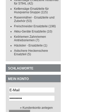
Kettensäge Ersatzteile Kettenrad
für STIHL
(42)
Kettensäge Ersatzteile für
Husqvarna Gruppe
(115)
Rasenmäher - Ersatzteile und
Zubehör
(53)
Freischneider Ersatzteile
(198)
Akku-Geräte Ersatzteile
(10)
Keilriemen Zahnriemen
Antriebsriemen
(7)
Häcksler - Ersatzteile
(1)
Astschere Heckenschere
Ersatzteil
(5)
SCHLAGWORTE
MEIN KONTO
» Kundenkonto anlegen