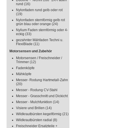
Duoline + Techni 280° 2K-Faden
rund
(16)
Nylonfaden rund gelb oder rot
(19)
Nylonfaden sternförmig gelb rot
grün blau oder orange
(24)
Nylium Faden sternförmig oder 4-
eckig
(33)
gezahnter Mähfaden Techni u.
FlexiBlade
(11)
Motorsensen und Zubehör
Motorsensen / Freischneider /
Trimmer
(12)
Fadenköpfe
Mähköpfe
Messer- Rodung Hartmetall-Zahn
(20)
Messer - Rodung CV-Stahl
Messer - Grasschnitt und Dickicht
Messer - Mulchfunktion
(14)
Visiere und Brillen
(14)
Wildkrautbürsten kegelförmig
(21)
Wildkrautbürsten radial
(8)
Freischneider Ersatzteile +