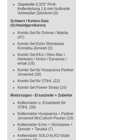
Sägekette 0,325" Profi-
Kettenteilung 1,6 mm Nutbreite
Vollmeißel Zahnform
(0)
Schwert / Ketten-Satz
(Schneidgarnituren)
Kombi-Set für Dolmar / Makita
(47)
Kombi-Set Echo Shindaiwa
Komatsu-Zenoah
(3)
Kombi-Set Efco / Oleo-Mac /
Herkules / Victus / Dynamac /
emak
(18)
Kombi-Set für Husqvarna Partner
Jonsered
(26)
Kombi-Set für STIHL
(22)
Kombi-Set Power-Sharp
(10)
Motorsägen - Ersatzteile + Zubehör
Kettenräder u. Ersatzteile für
STIHL
(38)
Kettenräder Husqvarna + Partner
Jonsered McCulloch Poulan
(33)
Kettenräder Echo + Shindaiwa +
Zenoah + Tanaka
(7)
Kettenräder SOLO ALKO Güde