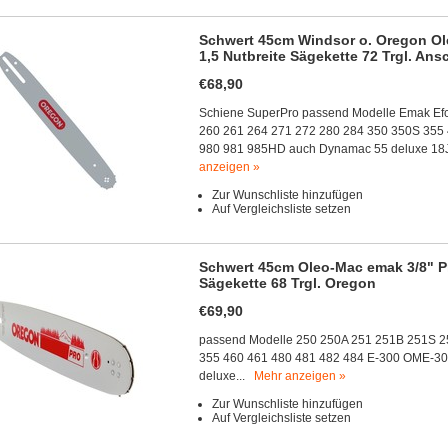
Schwert 45cm Windsor o. Oregon Ole
1,5 Nutbreite Sägekette 72 Trgl. An
€68,90
Schiene SuperPro passend Modelle Emak Ef
260 261 264 271 272 280 284 350 350S 355
980 981 985HD auch Dynamac 55 deluxe 
anzeigen »
Zur Wunschliste hinzufügen
Auf Vergleichsliste setzen
Schwert 45cm Oleo-Mac emak 3/8" Pro
Sägekette 68 Trgl. Oregon
€69,90
passend Modelle 250 250A 251 251B 251S 2
355 460 461 480 481 482 484 E-300 OME-3
deluxe...
Mehr anzeigen »
Zur Wunschliste hinzufügen
Auf Vergleichsliste setzen