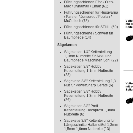
Führungsschienen Efco / Oleo-
Mac / Dynamak / Emak
(61)
Führungsschienen für Husqvarna
/ Partner / Jonsered / Poulan /
McCulloch
(78)
Führungsschienen für STIHL
(59)
Führungsschiene / Schwert für
Baumpflege
(14)
Sägeketten
Sägeketten 1/4" Kettenteilung
1,1mm Nutbreite für Akku und
Baumpflege Maschinen Stihl
(22)
Sägeketten 3/8" Hobby
Kettenteilung 1,1mm Nutbreite
(28)
Sägekette 3/8" Kettenteilung 1,3
Nut für PowerSharp Geräte
(6)
Sägeketten 3/8" Hobby
Kettenteilung 1,3mm Nutbreite
(26)
Sägeketten 3/8" Profi
Kettenteilung Hochprofil 1,3mm
Nutbreite
(6)
Sägekette 3/8" Kettenteilung für
Längsschnitte Halbmeißel 1,3mm
1,5mm 1,6mm Nutbreite
(13)