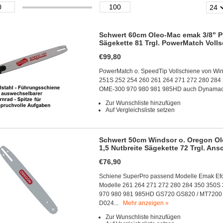
Schwert 60cm Oleo-Mac emak 3/8" Pro
Sägekette 81 Trgl. PowerMatch Voll
€99,80
PowerMatch o. SpeedTip Vollschiene von Win
251S 252 254 260 261 264 271 272 280 284
OME-300 970 980 981 985HD auch Dynamac 55
Zur Wunschliste hinzufügen
Auf Vergleichsliste setzen
Schwert 50cm Windsor o. Oregon Ole
1,5 Nutbreite Sägekette 72 Trgl. An
€76,90
Schiene SuperPro passend Modelle Emak Efco
Modelle 261 264 271 272 280 284 350 350S
970 980 981 985HD GS720 GS820 / MT7200
D024...
Mehr anzeigen »
Zur Wunschliste hinzufügen