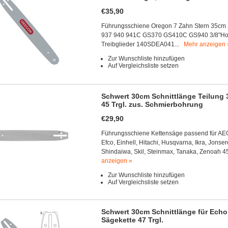
€35,90
Führungsschiene Oregon 7 Zahn Stern 35cm 
937 940 941C GS370 GS410C GS940 3/8"Hobby
Treibglieder 140SDEA041...
Mehr anzeigen 
Zur Wunschliste hinzufügen
Auf Vergleichsliste setzen
Schwert 30cm Schnittlänge Teilung 
45 Trgl. zus. Schmierbohrung
€29,90
Führungsschiene Kettensäge passend für AEG,
Efco, Einhell, Hitachi, Husqvarna, Ikra, Jonse
Shindaiwa, Skil, Steinmax, Tanaka, Zenoah 4
anzeigen »
Zur Wunschliste hinzufügen
Auf Vergleichsliste setzen
Schwert 30cm Schnittlänge für Echo 
Sägekette 47 Trgl.