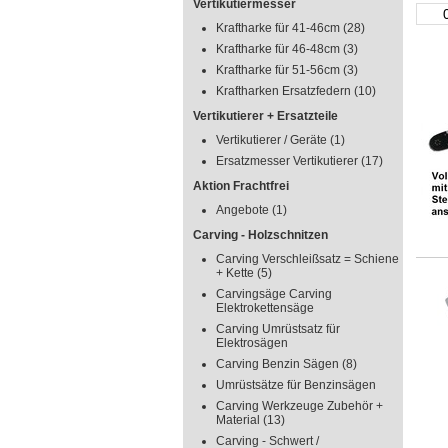
Vertikutiermesser
Kraftharke für 41-46cm
(28)
Kraftharke für 46-48cm
(3)
Kraftharke für 51-56cm
(3)
Kraftharken Ersatzfedern
(10)
Vertikutierer + Ersatzteile
Vertikutierer / Geräte
(1)
Ersatzmesser Vertikutierer
(17)
Aktion Frachtfrei
Angebote
(1)
Carving - Holzschnitzen
Carving Verschleißsatz = Schiene
+ Kette
(5)
Carvingsäge Carving
Elektrokettensäge
Carving Umrüstsatz für
Elektrosägen
Carving Benzin Sägen
(8)
Umrüstsätze für Benzinsägen
Carving Werkzeuge Zubehör +
Material
(13)
Carving - Schwert /