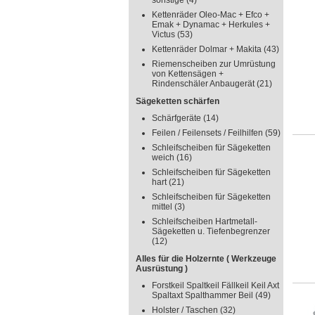
sonstige
(4)
Kettenräder Oleo-Mac + Efco +
Emak + Dynamac + Herkules +
Victus
(53)
Kettenräder Dolmar + Makita
(43)
Riemenscheiben zur Umrüstung
von Kettensägen +
Rindenschäler Anbaugerät
(21)
Sägeketten schärfen
Schärfgeräte
(14)
Feilen / Feilensets / Feilhilfen
(59)
Schleifscheiben für Sägeketten
weich
(16)
Schleifscheiben für Sägeketten
hart
(21)
Schleifscheiben für Sägeketten
mittel
(3)
Schleifscheiben Hartmetall-
Sägeketten u. Tiefenbegrenzer
(12)
Alles für die Holzernte ( Werkzeuge
Ausrüstung )
Forstkeil Spaltkeil Fällkeil Keil Axt
Spaltaxt Spalthammer Beil
(49)
Holster / Taschen
(32)