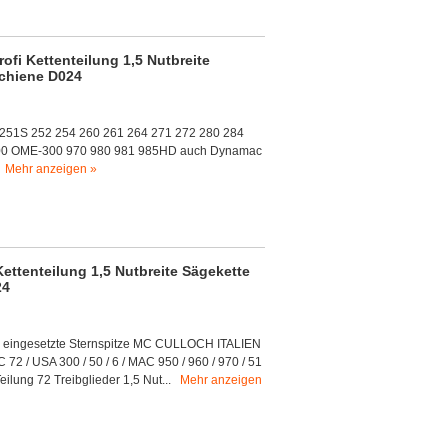
fi Kettenteilung 1,5 Nutbreite
schiene D024
 251S 252 254 260 261 264 271 272 280 284
300 OME-300 970 980 981 985HD auch Dynamac
.
Mehr anzeigen »
ettenteilung 1,5 Nutbreite Sägekette
24
n eingesetzte Sternspitze MC CULLOCH ITALIEN
/ USA 300 / 50 / 6 / MAC 950 / 960 / 970 / 51
eilung 72 Treibglieder 1,5 Nut...
Mehr anzeigen