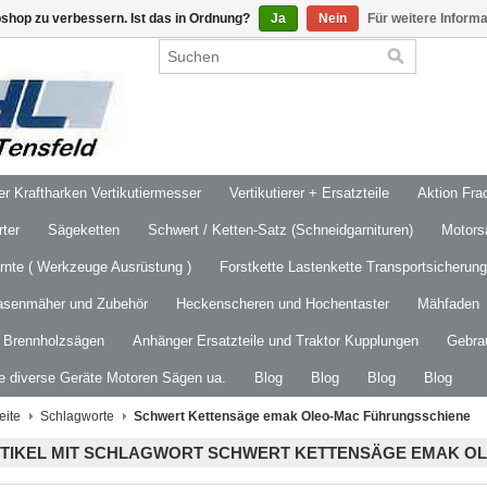
shop zu verbessern. Ist das in Ordnung?
Ja
Nein
Für weitere Inform
 Kraftharken Vertikutiermesser
Vertikutierer + Ersatzteile
Aktion Frac
ter
Sägeketten
Schwert / Ketten-Satz (Schneidgarnituren)
Motors
ernte ( Werkzeuge Ausrüstung )
Forstkette Lastenkette Transportsicherung
asenmäher und Zubehör
Heckenscheren und Hochentaster
Mähfaden
/ Brennholzsägen
Anhänger Ersatzteile und Traktor Kupplungen
Gebra
le diverse Geräte Motoren Sägen ua.
Blog
Blog
Blog
Blog
eite
Schlagworte
Schwert Kettensäge emak Oleo-Mac Führungsschiene
TIKEL MIT SCHLAGWORT SCHWERT KETTENSÄGE EMAK O