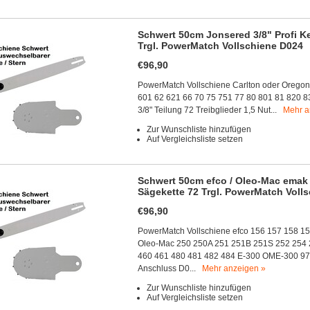
Schwert 50cm Jonsered 3/8" Profi Ke
Trgl. PowerMatch Vollschiene D024
€96,90
PowerMatch Vollschiene Carlton oder Orego
601 62 621 66 70 75 751 77 80 801 81 820 8
3/8" Teilung 72 Treibglieder 1,5 Nut...
Mehr a
Zur Wunschliste hinzufügen
Auf Vergleichsliste setzen
Schwert 50cm efco / Oleo-Mac emak 3
Sägekette 72 Trgl. PowerMatch Voll
€96,90
PowerMatch Vollschiene efco 156 157 158 
Oleo-Mac 250 250A 251 251B 251S 252 254 
460 461 480 481 482 484 E-300 OME-300 97
Anschluss D0...
Mehr anzeigen »
Zur Wunschliste hinzufügen
Auf Vergleichsliste setzen