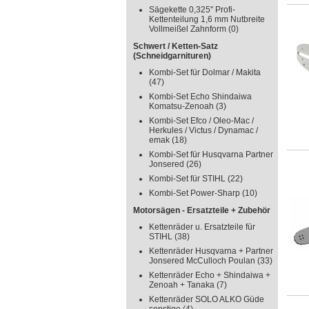
Sägekette 0,325" Profi-
Kettenteilung 1,6 mm Nutbreite
Vollmeißel Zahnform
(0)
Schwert / Ketten-Satz
(Schneidgarnituren)
Kombi-Set für Dolmar / Makita
(47)
Kombi-Set Echo Shindaiwa
Komatsu-Zenoah
(3)
Kombi-Set Efco / Oleo-Mac /
Herkules / Victus / Dynamac /
emak
(18)
Kombi-Set für Husqvarna Partner
Jonsered
(26)
Kombi-Set für STIHL
(22)
Kombi-Set Power-Sharp
(10)
Motorsägen - Ersatzteile + Zubehör
Kettenräder u. Ersatzteile für
STIHL
(38)
Kettenräder Husqvarna + Partner
Jonsered McCulloch Poulan
(33)
Kettenräder Echo + Shindaiwa +
Zenoah + Tanaka
(7)
Kettenräder SOLO ALKO Güde