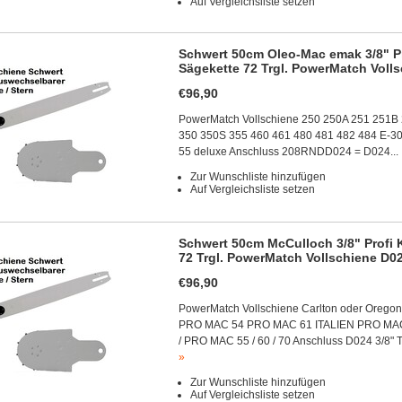
Auf Vergleichsliste setzen
Schwert 50cm Oleo-Mac emak 3/8" Pro
Sägekette 72 Trgl. PowerMatch Voll
€96,90
PowerMatch Vollschiene 250 250A 251 251B
350 350S 355 460 461 480 481 482 484 E-
55 deluxe Anschluss 208RNDD024 = D024..
Zur Wunschliste hinzufügen
Auf Vergleichsliste setzen
Schwert 50cm McCulloch 3/8" Profi K
72 Trgl. PowerMatch Vollschiene D0
€96,90
PowerMatch Vollschiene Carlton oder Orego
PRO MAC 54 PRO MAC 61 ITALIEN PRO MAC 72 
/ PRO MAC 55 / 60 / 70 Anschluss D024 3/8" T
»
Zur Wunschliste hinzufügen
Auf Vergleichsliste setzen