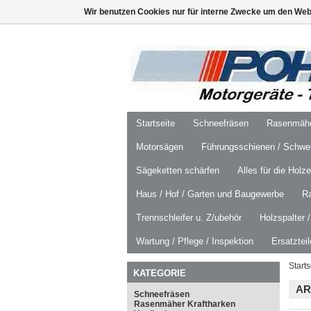
Wir benutzen Cookies nur für interne Zwecke um den Web
Startseite
Schneefräsen
Rasenmäher
Motorsägen
Führungsschienen / Schwer
Sägeketten schärfen
Alles für die Holz
Haus / Hof / Garten und Baugewerbe
R
Trennschleifer u. Z/ubehör
Holzspalter 
Wartung / Pflege / Inspektion
Ersatztei
Starts
KATEGORIE
AR
Schneefräsen
Rasenmäher Kraftharken