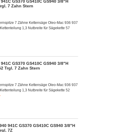
0 941C GS370 GS410C GS940 3/8"H
rgl. 7 Zahn Stern
ernspitze 7 Zähne Kettensäge Oleo-Mac 936 937
enteilung 1,3 Nutbreite für Sägekette 57
0 941C GS370 GS410C GS940 3/8"H
52 Trgl. 7 Zahn Stern
ernspitze 7 Zähne Kettensäge Oleo-Mac 936 937
enteilung 1,3 Nutbreite für Sägekette 52
»
 940 941C GS370 GS410C GS940 3/8"H
rgl. 7Z