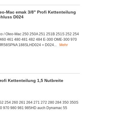
o-Mac emak 3/8" Profi Kettenteilung
schluss D024
co / Oleo-Mac 250 250A 251 251B 251S 252 254
 460 461 480 481 482 484 E-300 OME-300 970
18JR58SPNA 188SLHD024 = D024...
Mehr
fi Kettenteilung 1,5 Nutbreite
52 254 260 261 264 271 272 280 284 350 350S
00 970 980 981 985HD auch Dynamac 55