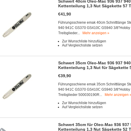
Schwert 40cm Oleo-Mac 936 937 94
Kettenteilung 1,3 Nut Sägekette 57 T
€41,90
Führungsschiene emak 40cm Schnittlänge St
940 941C GS370 GS410C GS940 3/8"Hobby Kett
Treibglieder...
Mehr anzeigen »
Zur Wunschliste hinzufügen
Auf Vergleichsliste setzen
Schwert 35cm Oleo-Mac 936 937 94
Kettenteilung 1,3 Nut für Sägekette 
€39,90
Führungsschiene emak 35cm Schnittlänge St
940 941C GS370 GS410C GS940 3/8"Hobby Kett
Treibglieder 500030190R...
Mehr anzeigen 
Zur Wunschliste hinzufügen
Auf Vergleichsliste setzen
Schwert 35cm für Oleo-Mac 936 937
Kettenteilung 1,3 Nut Sägekette 52 T