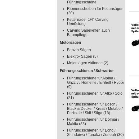
Führungsschiene
Riemenscheiben für Kettensägen
(20)
Kettenräder 1/4" Carving
Umrüstung
Carving Sägeketten auch
Baumpflege
Motorsägen
Benzin Sägen
Elektro- Sägen
(5)
Motorsägen Aktionen
(2)
Führungsschienen / Schwerter
Führungsschiene für Alpina /
Grizzly / Homelite / Einhell / Ryobi
(9)
Führungsschienen für Alko / Solo
(21)
Führungsschienen für Bosch /
Black & Decker / Kress / Metabo /
Parkside / Skil / Stiga
(18)
Führungsschienen für Dolmar /
Makita
(83)
Führungsschienen für Echo /
Shindaiwa / Tanaka / Zenoah
(30)