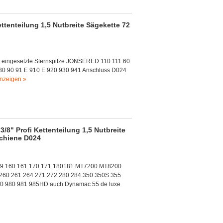
ttenteilung 1,5 Nutbreite Sägekette 72
n eingesetzte Sternspitze JONSERED 110 111 60
30 90 91 E 910 E 920 930 941 Anschluss D024
nzeigen »
/8" Profi Kettenteilung 1,5 Nutbreite
schiene D024
159 160 161 170 171 180181 MT7200 MT8200
260 261 264 271 272 280 284 350 350S 355
0 980 981 985HD auch Dynamac 55 de luxe