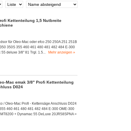
fi Kettenteilung 1,5 Nutbreite
schiene
dsor für Oleo-Mac oder efco 250 250A 251 251B
 350 350S 355 460 461 480 481 482 484 E-300
 deluxe 3/8" 81 Trgl. 1.5...
Mehr anzeigen »
o-Mac emak 3/8" Profi Kettenteilung
schluss D024
 / Oleo-Mac Profi - Kettensäge Anschluss D024
 355 460 461 480 481 482 484 E-300 OME-300
 MT8200 + Dynamac 55 DeLuxe 20JR58SPNA =