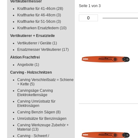
Vertikutiermesser
Seite 1 von 3
Kraftharke für 41-46cm
(28)
Kraftharke für 46-48cm
(3)
Kraftharke für 51-56cm
(3)
Kraftharken Ersatzfedern
(10)
Vertikutierer + Ersatzteile
Vertikutierer / Geräte
(1)
Ersatzmesser Vertikutierer
(17)
Aktion Frachtfrei
Angebote
(1)
Carving - Holzschnitzen
Carving Verschleißsatz = Schiene
+ Kette
(5)
Carvingsäge Carving
Elektrokettensäge
Carving Umrüstsatz für
Elektrosägen
Carving Benzin Sägen
(8)
Umrüstsätze für Benzinsägen
Carving Werkzeuge Zubehör +
Material
(13)
Carving - Schwert /