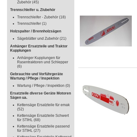
Zubehör
(45)
Trennschleifer u. Z/ubehör
Trennschleifer - Zubehör
(18)
Trennschleifer
(1)
Holzspalter / Brennholzsägen
Sägeblätter und Zubehör
(21)
Anhänger Ersatzteile und Traktor
Kupplungen
Anhänger Kupplungen für
Rasentraktoren und Schlepper
(6)
Gebrauchte und Vorführgeräte
Wartung / Pflege / Inspektion
Wartung / Pflege / Inspektion
(0)
Ersatzteile diverse Geräte Motoren
Sägen ua.
Kettensäge Ersatzteile für emak
(52)
Kettensäge Ersatzteile Schwert
für STIHL
(68)
Kettensäge Ersatzteile passend
für STIHL
(27)