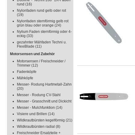
Duoline + Techni 280° 2K-Faden
rund
(16)
Nylonfaden rund gelb oder rot
(19)
Nylonfaden sternförmig gelb rot
grün blau oder orange
(24)
Nylium Faden sternförmig oder 4-
eckig
(33)
gezahnter Mähfaden Techni u.
FlexiBlade
(11)
Motorsensen und Zubehör
Motorsensen / Freischneider /
Trimmer
(12)
Fadenköpfe
Mähköpfe
Messer- Rodung Hartmetall-Zahn
(20)
Messer - Rodung CV-Stahl
Messer - Grasschnitt und Dickicht
Messer - Mulchfunktion
(14)
Visiere und Brillen
(14)
Wildkrautbürsten kegelförmig
(21)
Wildkrautbürsten radial
(8)
Freischneider Ersatzteile +