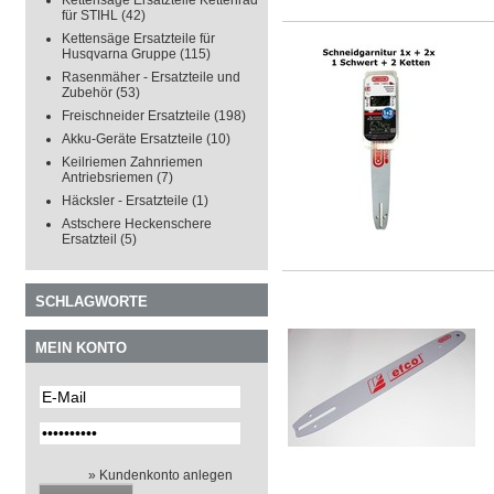
Kettensäge Ersatzteile Kettenrad
für STIHL
(42)
Kettensäge Ersatzteile für
Husqvarna Gruppe
(115)
Rasenmäher - Ersatzteile und
Zubehör
(53)
Freischneider Ersatzteile
(198)
Akku-Geräte Ersatzteile
(10)
Keilriemen Zahnriemen
Antriebsriemen
(7)
Häcksler - Ersatzteile
(1)
Astschere Heckenschere
Ersatzteil
(5)
SCHLAGWORTE
MEIN KONTO
» Kundenkonto anlegen