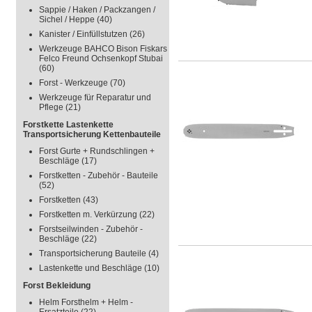
Sappie / Haken / Packzangen /
Sichel / Heppe
(40)
Kanister / Einfüllstutzen
(26)
Werkzeuge BAHCO Bison Fiskars
Felco Freund Ochsenkopf Stubai
(60)
Forst - Werkzeuge
(70)
Werkzeuge für Reparatur und
Pflege
(21)
Forstkette Lastenkette
Transportsicherung Kettenbauteile
Forst Gurte + Rundschlingen +
Beschläge
(17)
Forstketten - Zubehör - Bauteile
(52)
Forstketten
(43)
Forstketten m. Verkürzung
(22)
Forstseilwinden - Zubehör -
Beschläge
(22)
Transportsicherung Bauteile
(4)
Lastenkette und Beschläge
(10)
Forst Bekleidung
Helm Forsthelm + Helm -