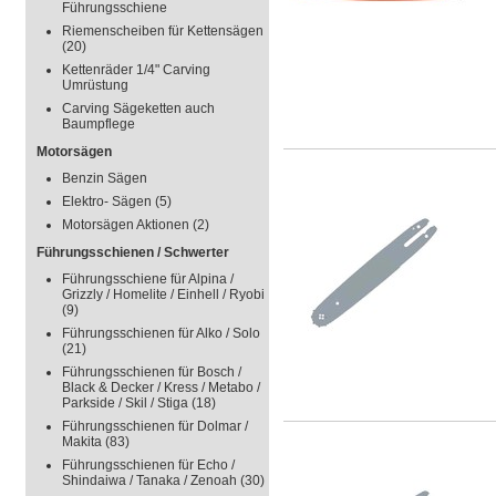
Führungsschiene
Riemenscheiben für Kettensägen
(20)
Kettenräder 1/4" Carving
Umrüstung
Carving Sägeketten auch
Baumpflege
Motorsägen
Benzin Sägen
Elektro- Sägen
(5)
Motorsägen Aktionen
(2)
Führungsschienen / Schwerter
Führungsschiene für Alpina /
Grizzly / Homelite / Einhell / Ryobi
(9)
Führungsschienen für Alko / Solo
(21)
Führungsschienen für Bosch /
Black & Decker / Kress / Metabo /
Parkside / Skil / Stiga
(18)
Führungsschienen für Dolmar /
Makita
(83)
Führungsschienen für Echo /
Shindaiwa / Tanaka / Zenoah
(30)