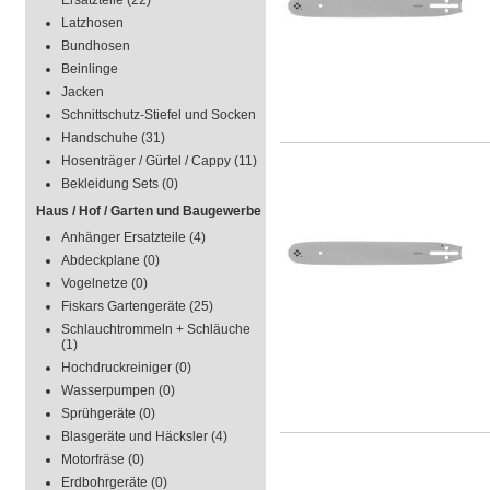
Ersatzteile
(22)
Latzhosen
Bundhosen
Beinlinge
Jacken
Schnittschutz-Stiefel und Socken
Handschuhe
(31)
Hosenträger / Gürtel / Cappy
(11)
Bekleidung Sets
(0)
Haus / Hof / Garten und Baugewerbe
Anhänger Ersatzteile
(4)
Abdeckplane
(0)
Vogelnetze
(0)
Fiskars Gartengeräte
(25)
Schlauchtrommeln + Schläuche
(1)
Hochdruckreiniger
(0)
Wasserpumpen
(0)
Sprühgeräte
(0)
Blasgeräte und Häcksler
(4)
Motorfräse
(0)
Erdbohrgeräte
(0)