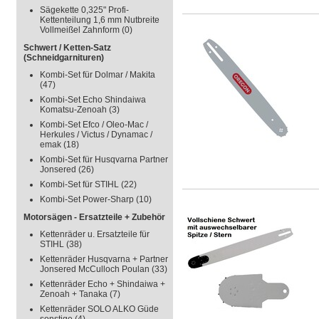
Sägekette 0,325" Profi-
Kettenteilung 1,6 mm Nutbreite
Vollmeißel Zahnform
(0)
Schwert / Ketten-Satz
(Schneidgarnituren)
Kombi-Set für Dolmar / Makita
(47)
Kombi-Set Echo Shindaiwa
Komatsu-Zenoah
(3)
Kombi-Set Efco / Oleo-Mac /
Herkules / Victus / Dynamac /
emak
(18)
Kombi-Set für Husqvarna Partner
Jonsered
(26)
Kombi-Set für STIHL
(22)
Kombi-Set Power-Sharp
(10)
Motorsägen - Ersatzteile + Zubehör
Kettenräder u. Ersatzteile für
STIHL
(38)
Kettenräder Husqvarna + Partner
Jonsered McCulloch Poulan
(33)
Kettenräder Echo + Shindaiwa +
Zenoah + Tanaka
(7)
Kettenräder SOLO ALKO Güde