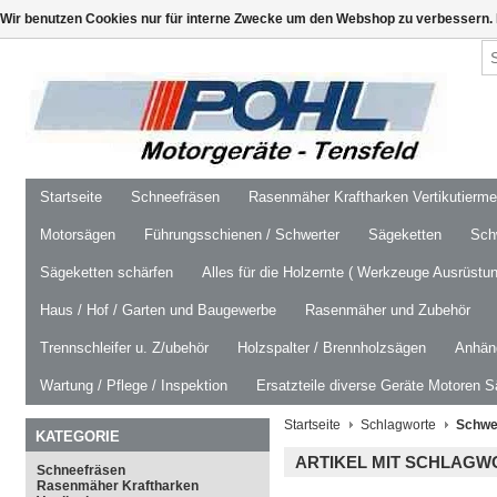
Wir benutzen Cookies nur für interne Zwecke um den Webshop zu verbessern. 
Startseite
Schneefräsen
Rasenmäher Kraftharken Vertikutierm
Motorsägen
Führungsschienen / Schwerter
Sägeketten
Schw
Sägeketten schärfen
Alles für die Holzernte ( Werkzeuge Ausrüstun
Haus / Hof / Garten und Baugewerbe
Rasenmäher und Zubehör
Trennschleifer u. Z/ubehör
Holzspalter / Brennholzsägen
Anhäng
Wartung / Pflege / Inspektion
Ersatzteile diverse Geräte Motoren S
Startseite
Schlagworte
Schwe
KATEGORIE
ARTIKEL MIT SCHLAG
Schneefräsen
Rasenmäher Kraftharken