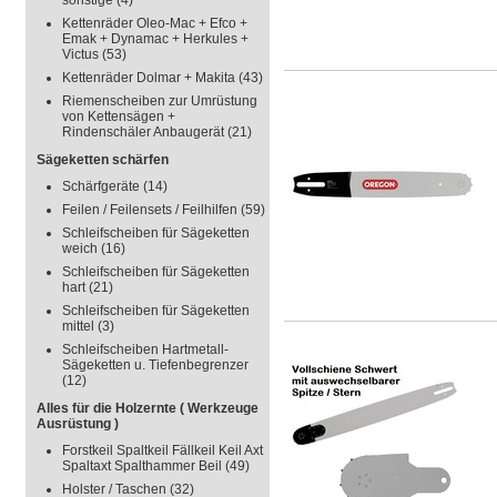
sonstige
(4)
Kettenräder Oleo-Mac + Efco +
Emak + Dynamac + Herkules +
Victus
(53)
Kettenräder Dolmar + Makita
(43)
Riemenscheiben zur Umrüstung
von Kettensägen +
Rindenschäler Anbaugerät
(21)
Sägeketten schärfen
Schärfgeräte
(14)
Feilen / Feilensets / Feilhilfen
(59)
Schleifscheiben für Sägeketten
weich
(16)
Schleifscheiben für Sägeketten
hart
(21)
Schleifscheiben für Sägeketten
mittel
(3)
Schleifscheiben Hartmetall-
Sägeketten u. Tiefenbegrenzer
(12)
Alles für die Holzernte ( Werkzeuge
Ausrüstung )
Forstkeil Spaltkeil Fällkeil Keil Axt
Spaltaxt Spalthammer Beil
(49)
Holster / Taschen
(32)