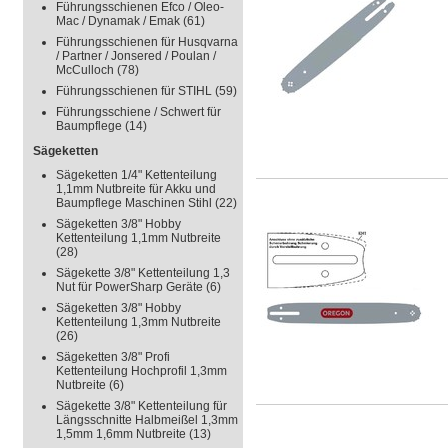
Führungsschienen Efco / Oleo-
Mac / Dynamak / Emak
(61)
Führungsschienen für Husqvarna
/ Partner / Jonsered / Poulan /
McCulloch
(78)
Führungsschienen für STIHL
(59)
Führungsschiene / Schwert für
Baumpflege
(14)
Sägeketten
Sägeketten 1/4" Kettenteilung
1,1mm Nutbreite für Akku und
Baumpflege Maschinen Stihl
(22)
Sägeketten 3/8" Hobby
Kettenteilung 1,1mm Nutbreite
(28)
Sägekette 3/8" Kettenteilung 1,3
Nut für PowerSharp Geräte
(6)
Sägeketten 3/8" Hobby
Kettenteilung 1,3mm Nutbreite
(26)
Sägeketten 3/8" Profi
Kettenteilung Hochprofil 1,3mm
Nutbreite
(6)
Sägekette 3/8" Kettenteilung für
Längsschnitte Halbmeißel 1,3mm
1,5mm 1,6mm Nutbreite
(13)