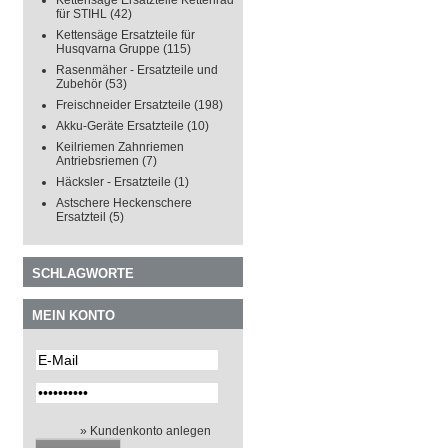
Kettensäge Ersatzteile Kettenrad
für STIHL
(42)
Kettensäge Ersatzteile für
Husqvarna Gruppe
(115)
Rasenmäher - Ersatzteile und
Zubehör
(53)
Freischneider Ersatzteile
(198)
Akku-Geräte Ersatzteile
(10)
Keilriemen Zahnriemen
Antriebsriemen
(7)
Häcksler - Ersatzteile
(1)
Astschere Heckenschere
Ersatzteil
(5)
SCHLAGWORTE
MEIN KONTO
» Kundenkonto anlegen