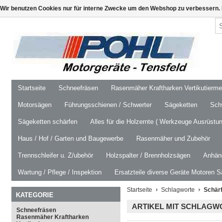
Wir benutzen Cookies nur für interne Zwecke um den Webshop zu verbessern. 
Startseite
Schneefräsen
Rasenmäher Kraftharken Vertikutierm
Motorsägen
Führungsschienen / Schwerter
Sägeketten
Schw
Sägeketten schärfen
Alles für die Holzernte ( Werkzeuge Ausrüstun
Haus / Hof / Garten und Baugewerbe
Rasenmäher und Zubehör
Trennschleifer u. Z/ubehör
Holzspalter / Brennholzsägen
Anhäng
Wartung / Pflege / Inspektion
Ersatzteile diverse Geräte Motoren S
Startseite
Schlagworte
Schär
KATEGORIE
ARTIKEL MIT SCHLAG
Schneefräsen
Rasenmäher Kraftharken