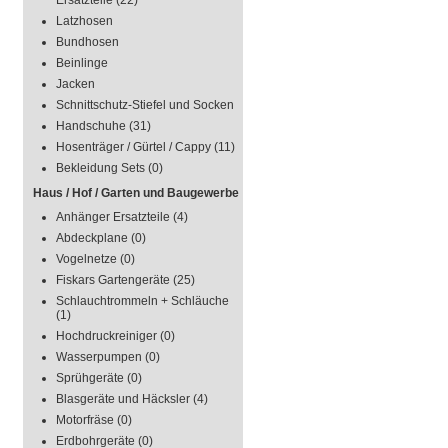
Ersatzteile
(22)
Latzhosen
Bundhosen
Beinlinge
Jacken
Schnittschutz-Stiefel und Socken
Handschuhe
(31)
Hosenträger / Gürtel / Cappy
(11)
Bekleidung Sets
(0)
Haus / Hof / Garten und Baugewerbe
Anhänger Ersatzteile
(4)
Abdeckplane
(0)
Vogelnetze
(0)
Fiskars Gartengeräte
(25)
Schlauchtrommeln + Schläuche
(1)
Hochdruckreiniger
(0)
Wasserpumpen
(0)
Sprühgeräte
(0)
Blasgeräte und Häcksler
(4)
Motorfräse
(0)
Erdbohrgeräte
(0)