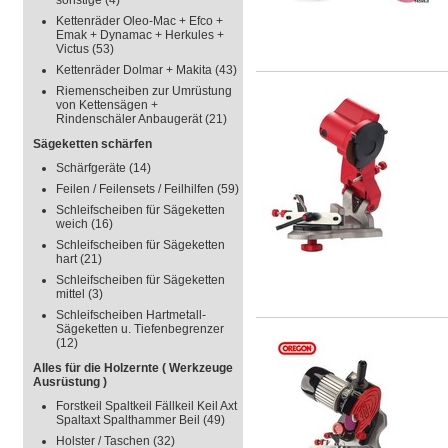
sonstige
(4)
Kettenräder Oleo-Mac + Efco +
Emak + Dynamac + Herkules +
Victus
(53)
Kettenräder Dolmar + Makita
(43)
Riemenscheiben zur Umrüstung
von Kettensägen +
Rindenschäler Anbaugerät
(21)
Sägeketten schärfen
Schärfgeräte
(14)
Feilen / Feilensets / Feilhilfen
(59)
Schleifscheiben für Sägeketten
weich
(16)
Schleifscheiben für Sägeketten
hart
(21)
Schleifscheiben für Sägeketten
mittel
(3)
Schleifscheiben Hartmetall-
Sägeketten u. Tiefenbegrenzer
(12)
Alles für die Holzernte ( Werkzeuge
Ausrüstung )
Forstkeil Spaltkeil Fällkeil Keil Axt
Spaltaxt Spalthammer Beil
(49)
Holster / Taschen
(32)