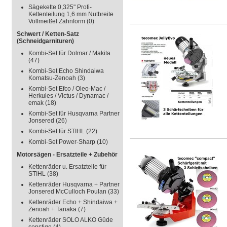
Sägekette 0,325" Profi-
Kettenteilung 1,6 mm Nutbreite
Vollmeißel Zahnform
(0)
Schwert / Ketten-Satz
(Schneidgarnituren)
Kombi-Set für Dolmar / Makita
(47)
Kombi-Set Echo Shindaiwa
Komatsu-Zenoah
(3)
Kombi-Set Efco / Oleo-Mac /
Herkules / Victus / Dynamac /
emak
(18)
Kombi-Set für Husqvarna Partner
Jonsered
(26)
Kombi-Set für STIHL
(22)
Kombi-Set Power-Sharp
(10)
Motorsägen - Ersatzteile + Zubehör
Kettenräder u. Ersatzteile für
STIHL
(38)
Kettenräder Husqvarna + Partner
Jonsered McCulloch Poulan
(33)
Kettenräder Echo + Shindaiwa +
Zenoah + Tanaka
(7)
Kettenräder SOLO ALKO Güde