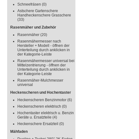
Schneefräsen
(0)
Astschere Gartenschere
Handheckenschere Grasschere
(33)
Rasenmäher und Zubehör
Rasenmäher
(20)
Rasenmähermesser nach
Hersteller + Modell - öffnen der
Unterteilung durch anklicken in
der Kategorie-Leiste
Rasenmähermesser universal bei
Mittelzentrierung - öffnen der
Unterteilung durch anklicken in
der Kategorie-Leiste
Rasenmäher-Mulchmesser
universal
Heckenscheren und Hochentaster
Heckenscheren Benzinmotor
(6)
Heckenscheren elektrisch
(0)
Hochentaster elektrisch u. Benzin
Geräte u. Ersatzteile
(4)
Heckenschere Ersatzteil
(0)
Mähfaden