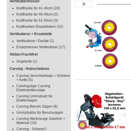
Vertikutiermesser
Kraftharke für 41-46cm
(28)
Kraftharke für 46-48cm
(3)
Kraftharke für 51-56cm
(3)
Kraftharken Ersatzfedern
(10)
Vertikutierer + Ersatzteile
Vertikutierer / Geräte
(1)
Ersatzmesser Vertikutierer
(17)
Aktion Frachtfrei
Angebote
(1)
Carving - Holzschnitzen
Carving Verschleißsatz = Schiene
+ Kette
(5)
Carvingsäge Carving
Elektrokettensäge
Carving Umrüstsatz für
Elektrosägen
Carving Benzin Sägen
(8)
Umrüstsätze für Benzinsägen
Carving Werkzeuge Zubehör +
Material
(13)
Carving - Schwert /