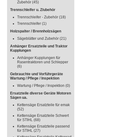
Zubehör
(45)
Trennschleifer u. Z/ubehör
Trennschleifer - Zubehör
(18)
Trennschleifer
(1)
Holzspalter / Brennholzsägen
Sägeblätter und Zubehör
(21)
Anhänger Ersatzteile und Traktor
Kupplungen
Anhänger Kupplungen für
Rasentraktoren und Schlepper
(6)
Gebrauchte und Vorführgeräte
Wartung / Pflege / Inspektion
Wartung / Pflege / Inspektion
(0)
Ersatzteile diverse Geräte Motoren
Sägen ua.
Kettensäge Ersatzteile für emak
(52)
Kettensäge Ersatzteile Schwert
für STIHL
(68)
Kettensäge Ersatzteile passend
für STIHL
(27)