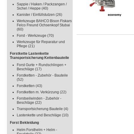
Sappie / Haken / Packzangen /
Sichel / Heppe
(40)
Kanister / Einfüllstutzen
(26)
Werkzeuge BAHCO Bison Fiskars
Felco Freund Ochsenkopf Stubai
(60)
Forst - Werkzeuge
(70)
Werkzeuge für Reparatur und
Pflege
(21)
Forstkette Lastenkette
Transportsicherung Kettenbauteile
Forst Gurte + Rundschlingen +
Beschläge
(17)
Forstketten - Zubehör - Bauteile
(52)
Forstketten
(43)
Forstketten m. Verkürzung
(22)
Forstseilwinden - Zubehör -
Beschläge
(22)
Transportsicherung Bauteile
(4)
Lastenkette und Beschläge
(10)
Forst Bekleidung
Helm Forsthelm + Helm -