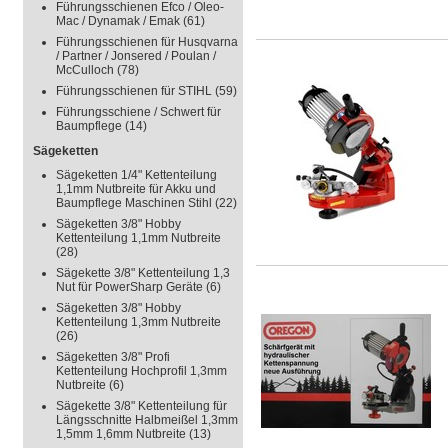
Führungsschienen Efco / Oleo-
Mac / Dynamak / Emak
(61)
Führungsschienen für Husqvarna
/ Partner / Jonsered / Poulan /
McCulloch
(78)
Führungsschienen für STIHL
(59)
Führungsschiene / Schwert für
Baumpflege
(14)
Sägeketten
Sägeketten 1/4" Kettenteilung
1,1mm Nutbreite für Akku und
Baumpflege Maschinen Stihl
(22)
Sägeketten 3/8" Hobby
Kettenteilung 1,1mm Nutbreite
(28)
Sägekette 3/8" Kettenteilung 1,3
Nut für PowerSharp Geräte
(6)
Sägeketten 3/8" Hobby
Kettenteilung 1,3mm Nutbreite
(26)
Sägeketten 3/8" Profi
Kettenteilung Hochprofil 1,3mm
Nutbreite
(6)
Sägekette 3/8" Kettenteilung für
Längsschnitte Halbmeißel 1,3mm
1,5mm 1,6mm Nutbreite
(13)