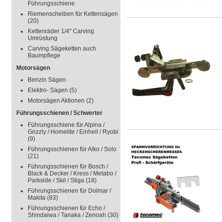
Führungsschiene
Riemenscheiben für Kettensägen
(20)
Kettenräder 1/4" Carving
Umrüstung
Carving Sägeketten auch
Baumpflege
Motorsägen
Benzin Sägen
Elektro- Sägen
(5)
Motorsägen Aktionen
(2)
Führungsschienen / Schwerter
Führungsschiene für Alpina /
Grizzly / Homelite / Einhell / Ryobi
(9)
Führungsschienen für Alko / Solo
(21)
Führungsschienen für Bosch /
Black & Decker / Kress / Metabo /
Parkside / Skil / Stiga
(18)
Führungsschienen für Dolmar /
Makita
(83)
Führungsschienen für Echo /
Shindaiwa / Tanaka / Zenoah
(30)