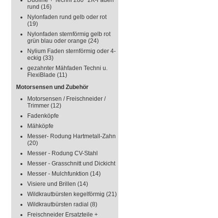
Duoline + Techni 280° 2K-Faden
rund
(16)
Nylonfaden rund gelb oder rot
(19)
Nylonfaden sternförmig gelb rot
grün blau oder orange
(24)
Nylium Faden sternförmig oder 4-
eckig
(33)
gezahnter Mähfaden Techni u.
FlexiBlade
(11)
Motorsensen und Zubehör
Motorsensen / Freischneider /
Trimmer
(12)
Fadenköpfe
Mähköpfe
Messer- Rodung Hartmetall-Zahn
(20)
Messer - Rodung CV-Stahl
Messer - Grasschnitt und Dickicht
Messer - Mulchfunktion
(14)
Visiere und Brillen
(14)
Wildkrautbürsten kegelförmig
(21)
Wildkrautbürsten radial
(8)
Freischneider Ersatzteile +