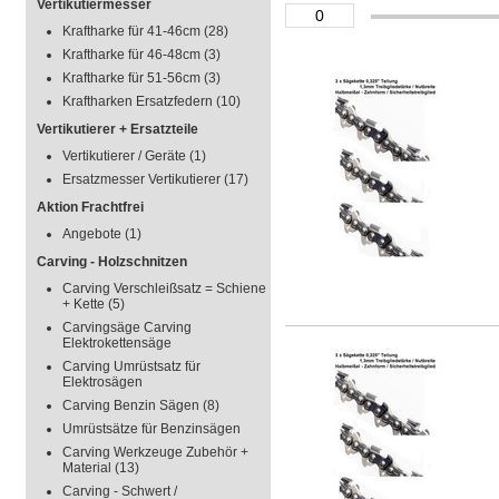
Vertikutiermesser
Kraftharke für 41-46cm
(28)
Kraftharke für 46-48cm
(3)
Kraftharke für 51-56cm
(3)
Kraftharken Ersatzfedern
(10)
Vertikutierer + Ersatzteile
Vertikutierer / Geräte
(1)
Ersatzmesser Vertikutierer
(17)
Aktion Frachtfrei
Angebote
(1)
Carving - Holzschnitzen
Carving Verschleißsatz = Schiene
+ Kette
(5)
Carvingsäge Carving
Elektrokettensäge
Carving Umrüstsatz für
Elektrosägen
Carving Benzin Sägen
(8)
Umrüstsätze für Benzinsägen
Carving Werkzeuge Zubehör +
Material
(13)
Carving - Schwert /