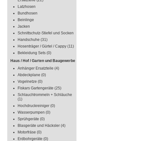
Ersatzteile
(22)
Latzhosen
Bundhosen
Beinlinge
Jacken
Schnittschutz-Stiefel und Socken
Handschuhe
(31)
Hosenträger / Gürtel / Cappy
(11)
Bekleidung Sets
(0)
Haus / Hof / Garten und Baugewerbe
Anhänger Ersatzteile
(4)
Abdeckplane
(0)
Vogelnetze
(0)
Fiskars Gartengeräte
(25)
Schlauchtrommeln + Schläuche
(1)
Hochdruckreiniger
(0)
Wasserpumpen
(0)
Sprühgeräte
(0)
Blasgeräte und Häcksler
(4)
Motorfräse
(0)
Erdbohrgeräte
(0)