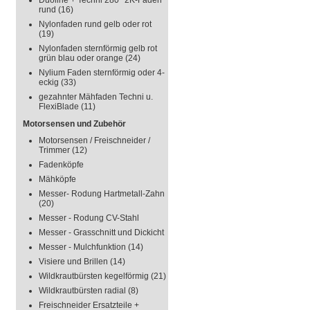
Duoline + Techni 280° 2K-Faden
rund
(16)
Nylonfaden rund gelb oder rot
(19)
Nylonfaden sternförmig gelb rot
grün blau oder orange
(24)
Nylium Faden sternförmig oder 4-
eckig
(33)
gezahnter Mähfaden Techni u.
FlexiBlade
(11)
Motorsensen und Zubehör
Motorsensen / Freischneider /
Trimmer
(12)
Fadenköpfe
Mähköpfe
Messer- Rodung Hartmetall-Zahn
(20)
Messer - Rodung CV-Stahl
Messer - Grasschnitt und Dickicht
Messer - Mulchfunktion
(14)
Visiere und Brillen
(14)
Wildkrautbürsten kegelförmig
(21)
Wildkrautbürsten radial
(8)
Freischneider Ersatzteile +