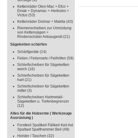
sonstige
(4)
Kettenräder Oleo-Mac + Efco +
Emak + Dynamac + Herkules +
Victus
(53)
Kettenräder Dolmar + Makita
(43)
Riemenscheiben zur Umrüstung
von Kettensägen +
Rindenschäler Anbaugerät
(21)
Sägeketten schärfen
Schärfgeräte
(14)
Feilen / Feilensets / Feilhilfen
(59)
Schleifscheiben für Sägeketten
weich
(16)
Schleifscheiben für Sägeketten
hart
(21)
Schleifscheiben für Sägeketten
mittel
(3)
Schleifscheiben Hartmetall-
Sägeketten u. Tiefenbegrenzer
(12)
Alles für die Holzernte ( Werkzeuge
Ausrüstung )
Forstkeil Spaltkeil Fällkeil Keil Axt
Spaltaxt Spalthammer Beil
(49)
Holster / Taschen
(32)