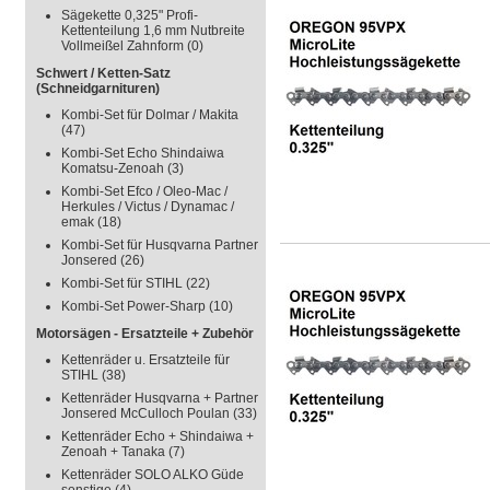
Sägekette 0,325" Profi-
Kettenteilung 1,6 mm Nutbreite
Vollmeißel Zahnform
(0)
Schwert / Ketten-Satz
(Schneidgarnituren)
Kombi-Set für Dolmar / Makita
(47)
Kombi-Set Echo Shindaiwa
Komatsu-Zenoah
(3)
Kombi-Set Efco / Oleo-Mac /
Herkules / Victus / Dynamac /
emak
(18)
Kombi-Set für Husqvarna Partner
Jonsered
(26)
Kombi-Set für STIHL
(22)
Kombi-Set Power-Sharp
(10)
Motorsägen - Ersatzteile + Zubehör
Kettenräder u. Ersatzteile für
STIHL
(38)
Kettenräder Husqvarna + Partner
Jonsered McCulloch Poulan
(33)
Kettenräder Echo + Shindaiwa +
Zenoah + Tanaka
(7)
Kettenräder SOLO ALKO Güde