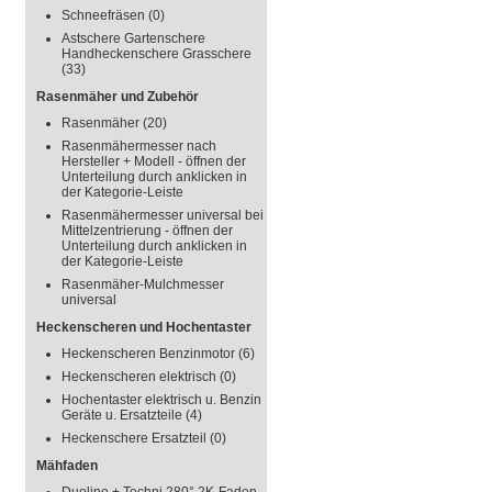
Schneefräsen
(0)
Astschere Gartenschere
Handheckenschere Grasschere
(33)
Rasenmäher und Zubehör
Rasenmäher
(20)
Rasenmähermesser nach
Hersteller + Modell - öffnen der
Unterteilung durch anklicken in
der Kategorie-Leiste
Rasenmähermesser universal bei
Mittelzentrierung - öffnen der
Unterteilung durch anklicken in
der Kategorie-Leiste
Rasenmäher-Mulchmesser
universal
Heckenscheren und Hochentaster
Heckenscheren Benzinmotor
(6)
Heckenscheren elektrisch
(0)
Hochentaster elektrisch u. Benzin
Geräte u. Ersatzteile
(4)
Heckenschere Ersatzteil
(0)
Mähfaden