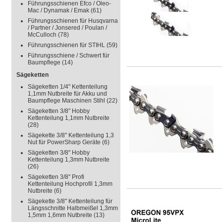
Führungsschienen Efco / Oleo-
Mac / Dynamak / Emak
(61)
Führungsschienen für Husqvarna
/ Partner / Jonsered / Poulan /
McCulloch
(78)
Führungsschienen für STIHL
(59)
Führungsschiene / Schwert für
Baumpflege
(14)
Sägeketten
Sägeketten 1/4" Kettenteilung
1,1mm Nutbreite für Akku und
Baumpflege Maschinen Stihl
(22)
Sägeketten 3/8" Hobby
Kettenteilung 1,1mm Nutbreite
(28)
Sägekette 3/8" Kettenteilung 1,3
Nut für PowerSharp Geräte
(6)
Sägeketten 3/8" Hobby
Kettenteilung 1,3mm Nutbreite
(26)
Sägeketten 3/8" Profi
Kettenteilung Hochprofil 1,3mm
Nutbreite
(6)
Sägekette 3/8" Kettenteilung für
Längsschnitte Halbmeißel 1,3mm
1,5mm 1,6mm Nutbreite
(13)