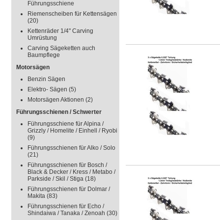
Führungsschiene
Riemenscheiben für Kettensägen
(20)
Kettenräder 1/4" Carving
Umrüstung
Carving Sägeketten auch
Baumpflege
Motorsägen
Benzin Sägen
Elektro- Sägen
(5)
Motorsägen Aktionen
(2)
Führungsschienen / Schwerter
Führungsschiene für Alpina /
Grizzly / Homelite / Einhell / Ryobi
(9)
Führungsschienen für Alko / Solo
(21)
Führungsschienen für Bosch /
Black & Decker / Kress / Metabo /
Parkside / Skil / Stiga
(18)
Führungsschienen für Dolmar /
Makita
(83)
Führungsschienen für Echo /
Shindaiwa / Tanaka / Zenoah
(30)