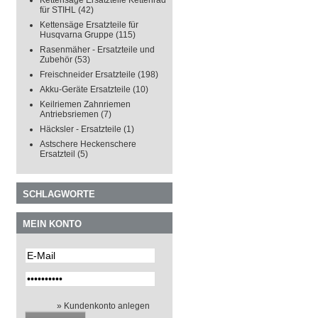
Kettensäge Ersatzteile Kettenrad
für STIHL
(42)
Kettensäge Ersatzteile für
Husqvarna Gruppe
(115)
Rasenmäher - Ersatzteile und
Zubehör
(53)
Freischneider Ersatzteile
(198)
Akku-Geräte Ersatzteile
(10)
Keilriemen Zahnriemen
Antriebsriemen
(7)
Häcksler - Ersatzteile
(1)
Astschere Heckenschere
Ersatzteil
(5)
SCHLAGWORTE
MEIN KONTO
» Kundenkonto anlegen