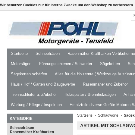
Wir benutzen Cookies nur für interne Zwecke um den Webshop zu verbessern. 
Startseite
Schneefräsen
Rasenmäher Kraftharken Vertikutierm
Motorsägen
Führungsschienen / Schwerter
Sägeketten
Schw
Sägeketten schärfen
Alles für die Holzernte ( Werkzeuge Ausrüstun
Haus / Hof / Garten und Baugewerbe
Rasenmäher und Zubehör
Trennschleifer u. Z/ubehör
Holzspalter / Brennholzsägen
Anhäng
Wartung / Pflege / Inspektion
Ersatzteile diverse Geräte Motoren S
Startseite
Schlagworte
Sägeke
KATEGORIE
ARTIKEL MIT SCHLAGWO
Schneefräsen
Rasenmäher Kraftharken