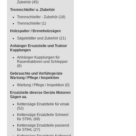
Zubehör
(45)
Trennschleifer u. Z/ubehör
Trennschleifer - Zubehör
(18)
Trennschleifer
(1)
Holzspalter / Brennholzsägen
Sägeblätter und Zubehör
(21)
Anhänger Ersatzteile und Traktor
Kupplungen
Anhänger Kupplungen für
Rasentraktoren und Schlepper
(6)
Gebrauchte und Vorführgeräte
Wartung / Pflege / Inspektion
Wartung / Pflege / Inspektion
(0)
Ersatzteile diverse Geräte Motoren
Sägen ua.
Kettensäge Ersatzteile für emak
(52)
Kettensäge Ersatzteile Schwert
für STIHL
(68)
Kettensäge Ersatzteile passend
für STIHL
(27)