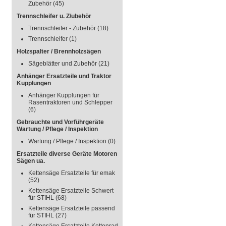
Zubehör
(45)
Trennschleifer u. Z/ubehör
Trennschleifer - Zubehör
(18)
Trennschleifer
(1)
Holzspalter / Brennholzsägen
Sägeblätter und Zubehör
(21)
Anhänger Ersatzteile und Traktor
Kupplungen
Anhänger Kupplungen für
Rasentraktoren und Schlepper
(6)
Gebrauchte und Vorführgeräte
Wartung / Pflege / Inspektion
Wartung / Pflege / Inspektion
(0)
Ersatzteile diverse Geräte Motoren
Sägen ua.
Kettensäge Ersatzteile für emak
(52)
Kettensäge Ersatzteile Schwert
für STIHL
(68)
Kettensäge Ersatzteile passend
für STIHL
(27)