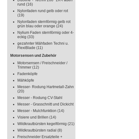
Duoline + Techni 280° 2K-Faden
rund
(16)
Nylonfaden rund gelb oder rot
(19)
Nylonfaden sternförmig gelb rot
grün blau oder orange
(24)
Nylium Faden sternförmig oder 4-
eckig
(33)
gezahnter Mähfaden Techni u.
FlexiBlade
(11)
Motorsensen und Zubehör
Motorsensen / Freischneider /
Trimmer
(12)
Fadenköpfe
Mähköpfe
Messer- Rodung Hartmetall-Zahn
(20)
Messer - Rodung CV-Stahl
Messer - Grasschnitt und Dickicht
Messer - Mulchfunktion
(14)
Visiere und Brillen
(14)
Wildkrautbürsten kegelförmig
(21)
Wildkrautbürsten radial
(8)
Freischneider Ersatzteile +