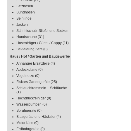
Ersatzteile
(22)
Latzhosen
Bundhosen
Beinlinge
Jacken
Schnittschutz-Stiefel und Socken
Handschuhe
(31)
Hosenträger / Gürtel / Cappy
(11)
Bekleidung Sets
(0)
Haus / Hof / Garten und Baugewerbe
Anhänger Ersatzteile
(4)
Abdeckplane
(0)
Vogelnetze
(0)
Fiskars Gartengeräte
(25)
Schlauchtrommeln + Schläuche
(1)
Hochdruckreiniger
(0)
Wasserpumpen
(0)
Sprühgeräte
(0)
Blasgeräte und Häcksler
(4)
Motorfräse
(0)
Erdbohrgeräte
(0)