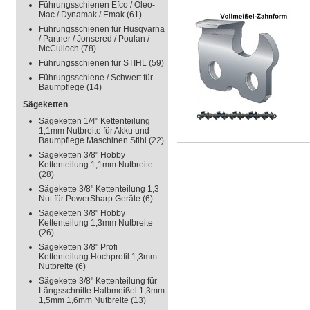
Führungsschienen Efco / Oleo-
Mac / Dynamak / Emak
(61)
Führungsschienen für Husqvarna
/ Partner / Jonsered / Poulan /
McCulloch
(78)
Führungsschienen für STIHL
(59)
Führungsschiene / Schwert für
Baumpflege
(14)
Sägeketten
Sägeketten 1/4" Kettenteilung
1,1mm Nutbreite für Akku und
Baumpflege Maschinen Stihl
(22)
Sägeketten 3/8" Hobby
Kettenteilung 1,1mm Nutbreite
(28)
Sägekette 3/8" Kettenteilung 1,3
Nut für PowerSharp Geräte
(6)
Sägeketten 3/8" Hobby
Kettenteilung 1,3mm Nutbreite
(26)
Sägeketten 3/8" Profi
Kettenteilung Hochprofil 1,3mm
Nutbreite
(6)
Sägekette 3/8" Kettenteilung für
Längsschnitte Halbmeißel 1,3mm
1,5mm 1,6mm Nutbreite
(13)