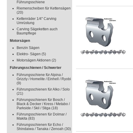
Führungsschiene
Riemenscheiben für Kettensägen
(20)
Kettenräder 1/4" Carving
Umrüstung
Carving Sägeketten auch
Baumpflege
Motorsägen
Benzin Sägen
Elektro- Sägen
(5)
Motorsägen Aktionen
(2)
Führungsschienen / Schwerter
Führungsschiene für Alpina /
Grizzly / Homelite / Einhell / Ryobi
(9)
Führungsschienen für Alko / Solo
(21)
Führungsschienen für Bosch /
Black & Decker / Kress / Metabo /
Parkside / Skil / Stiga
(18)
Führungsschienen für Dolmar /
Makita
(83)
Führungsschienen für Echo /
Shindaiwa / Tanaka / Zenoah
(30)