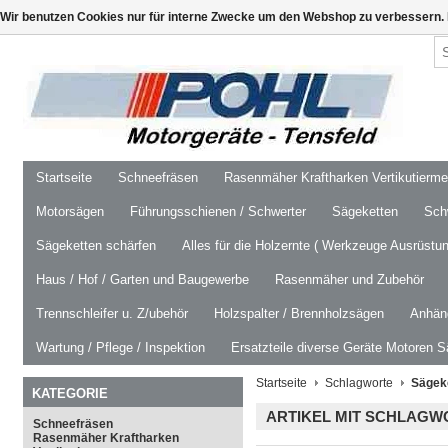
Wir benutzen Cookies nur für interne Zwecke um den Webshop zu verbessern. 
Startseite
Schneefräsen
Rasenmäher Kraftharken Vertikutierm
Motorsägen
Führungsschienen / Schwerter
Sägeketten
Schw
Sägeketten schärfen
Alles für die Holzernte ( Werkzeuge Ausrüstun
Haus / Hof / Garten und Baugewerbe
Rasenmäher und Zubehör
Trennschleifer u. Z/ubehör
Holzspalter / Brennholzsägen
Anhäng
Wartung / Pflege / Inspektion
Ersatzteile diverse Geräte Motoren S
Startseite
Schlagworte
Sägeke
KATEGORIE
ARTIKEL MIT SCHLAGWO
Schneefräsen
Rasenmäher Kraftharken