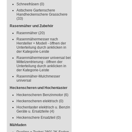
Schneefräsen
(0)
Astschere Gartenschere
Handheckenschere Grasschere
(33)
Rasenmäher und Zubehör
Rasenmäher
(20)
Rasenmähermesser nach
Hersteller + Modell - öffnen der
Unterteilung durch anklicken in
der Kategorie-Leiste
Rasenmähermesser universal bei
Mittelzentrierung - öffnen der
Unterteilung durch anklicken in
der Kategorie-Leiste
Rasenmäher-Mulchmesser
universal
Heckenscheren und Hochentaster
Heckenscheren Benzinmotor
(6)
Heckenscheren elektrisch
(0)
Hochentaster elektrisch u. Benzin
Geräte u. Ersatzteile
(4)
Heckenschere Ersatzteil
(0)
Mähfaden