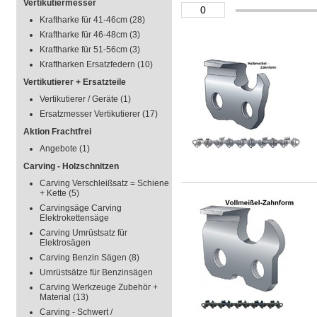
Vertikutiermesser
Kraftharke für 41-46cm
(28)
Kraftharke für 46-48cm
(3)
Kraftharke für 51-56cm
(3)
Kraftharken Ersatzfedern
(10)
Vertikutierer + Ersatzteile
Vertikutierer / Geräte
(1)
Ersatzmesser Vertikutierer
(17)
Aktion Frachtfrei
Angebote
(1)
Carving - Holzschnitzen
Carving Verschleißsatz = Schiene
+ Kette
(5)
Carvingsäge Carving
Elektrokettensäge
Carving Umrüstsatz für
Elektrosägen
Carving Benzin Sägen
(8)
Umrüstsätze für Benzinsägen
Carving Werkzeuge Zubehör +
Material
(13)
Carving - Schwert /