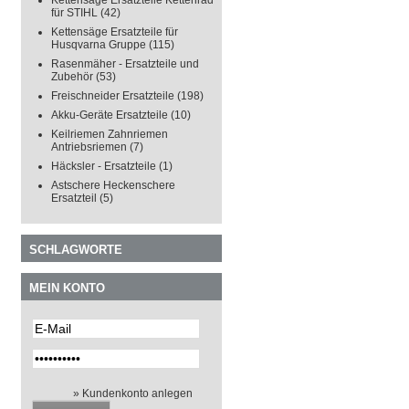
Kettensäge Ersatzteile Kettenrad
für STIHL
(42)
Kettensäge Ersatzteile für
Husqvarna Gruppe
(115)
Rasenmäher - Ersatzteile und
Zubehör
(53)
Freischneider Ersatzteile
(198)
Akku-Geräte Ersatzteile
(10)
Keilriemen Zahnriemen
Antriebsriemen
(7)
Häcksler - Ersatzteile
(1)
Astschere Heckenschere
Ersatzteil
(5)
SCHLAGWORTE
MEIN KONTO
» Kundenkonto anlegen