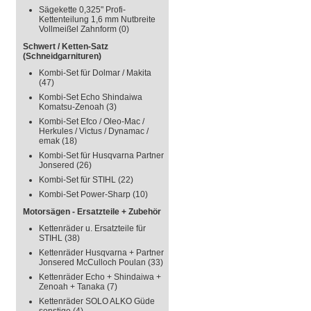
Sägekette 0,325" Profi-
Kettenteilung 1,6 mm Nutbreite
Vollmeißel Zahnform
(0)
Schwert / Ketten-Satz
(Schneidgarnituren)
Kombi-Set für Dolmar / Makita
(47)
Kombi-Set Echo Shindaiwa
Komatsu-Zenoah
(3)
Kombi-Set Efco / Oleo-Mac /
Herkules / Victus / Dynamac /
emak
(18)
Kombi-Set für Husqvarna Partner
Jonsered
(26)
Kombi-Set für STIHL
(22)
Kombi-Set Power-Sharp
(10)
Motorsägen - Ersatzteile + Zubehör
Kettenräder u. Ersatzteile für
STIHL
(38)
Kettenräder Husqvarna + Partner
Jonsered McCulloch Poulan
(33)
Kettenräder Echo + Shindaiwa +
Zenoah + Tanaka
(7)
Kettenräder SOLO ALKO Güde