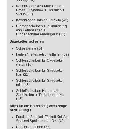
sonstige
(4)
Kettenräder Oleo-Mac + Efco +
Emak + Dynamac + Herkules +
Victus
(53)
Kettenräder Dolmar + Makita
(43)
Riemenscheiben zur Umrüstung
von Kettensägen +
Rindenschäler Anbaugerät
(21)
Sägeketten schärfen
Schärfgeräte
(14)
Feilen / Feilensets / Feilhilfen
(59)
Schleifscheiben für Sägeketten
weich
(16)
Schleifscheiben für Sägeketten
hart
(21)
Schleifscheiben für Sägeketten
mittel
(3)
Schleifscheiben Hartmetall-
Sägeketten u. Tiefenbegrenzer
(12)
Alles für die Holzernte ( Werkzeuge
Ausrüstung )
Forstkeil Spaltkeil Fällkeil Keil Axt
Spaltaxt Spalthammer Beil
(49)
Holster / Taschen
(32)