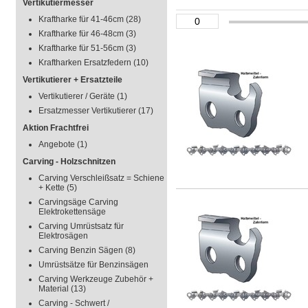
Vertikutiermesser
Kraftharke für 41-46cm
(28)
Kraftharke für 46-48cm
(3)
Kraftharke für 51-56cm
(3)
Kraftharken Ersatzfedern
(10)
Vertikutierer + Ersatzteile
Vertikutierer / Geräte
(1)
Ersatzmesser Vertikutierer
(17)
Aktion Frachtfrei
Angebote
(1)
Carving - Holzschnitzen
Carving Verschleißsatz = Schiene
+ Kette
(5)
Carvingsäge Carving
Elektrokettensäge
Carving Umrüstsatz für
Elektrosägen
Carving Benzin Sägen
(8)
Umrüstsätze für Benzinsägen
Carving Werkzeuge Zubehör +
Material
(13)
Carving - Schwert /