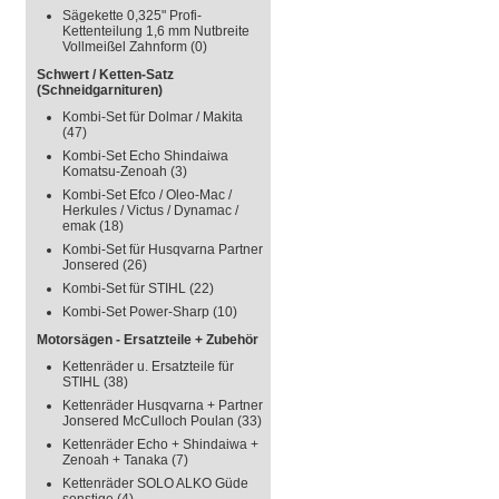
Sägekette 0,325" Profi-
Kettenteilung 1,6 mm Nutbreite
Vollmeißel Zahnform
(0)
Schwert / Ketten-Satz
(Schneidgarnituren)
Kombi-Set für Dolmar / Makita
(47)
Kombi-Set Echo Shindaiwa
Komatsu-Zenoah
(3)
Kombi-Set Efco / Oleo-Mac /
Herkules / Victus / Dynamac /
emak
(18)
Kombi-Set für Husqvarna Partner
Jonsered
(26)
Kombi-Set für STIHL
(22)
Kombi-Set Power-Sharp
(10)
Motorsägen - Ersatzteile + Zubehör
Kettenräder u. Ersatzteile für
STIHL
(38)
Kettenräder Husqvarna + Partner
Jonsered McCulloch Poulan
(33)
Kettenräder Echo + Shindaiwa +
Zenoah + Tanaka
(7)
Kettenräder SOLO ALKO Güde