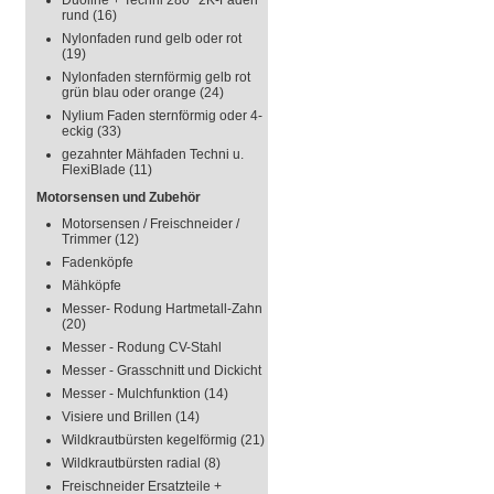
Duoline + Techni 280° 2K-Faden
rund
(16)
Nylonfaden rund gelb oder rot
(19)
Nylonfaden sternförmig gelb rot
grün blau oder orange
(24)
Nylium Faden sternförmig oder 4-
eckig
(33)
gezahnter Mähfaden Techni u.
FlexiBlade
(11)
Motorsensen und Zubehör
Motorsensen / Freischneider /
Trimmer
(12)
Fadenköpfe
Mähköpfe
Messer- Rodung Hartmetall-Zahn
(20)
Messer - Rodung CV-Stahl
Messer - Grasschnitt und Dickicht
Messer - Mulchfunktion
(14)
Visiere und Brillen
(14)
Wildkrautbürsten kegelförmig
(21)
Wildkrautbürsten radial
(8)
Freischneider Ersatzteile +