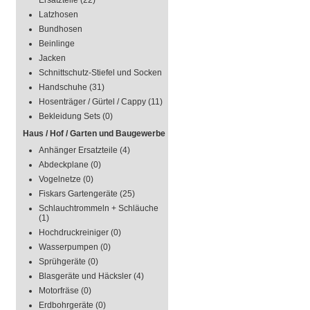
Ersatzteile
(22)
Latzhosen
Bundhosen
Beinlinge
Jacken
Schnittschutz-Stiefel und Socken
Handschuhe
(31)
Hosenträger / Gürtel / Cappy
(11)
Bekleidung Sets
(0)
Haus / Hof / Garten und Baugewerbe
Anhänger Ersatzteile
(4)
Abdeckplane
(0)
Vogelnetze
(0)
Fiskars Gartengeräte
(25)
Schlauchtrommeln + Schläuche
(1)
Hochdruckreiniger
(0)
Wasserpumpen
(0)
Sprühgeräte
(0)
Blasgeräte und Häcksler
(4)
Motorfräse
(0)
Erdbohrgeräte
(0)