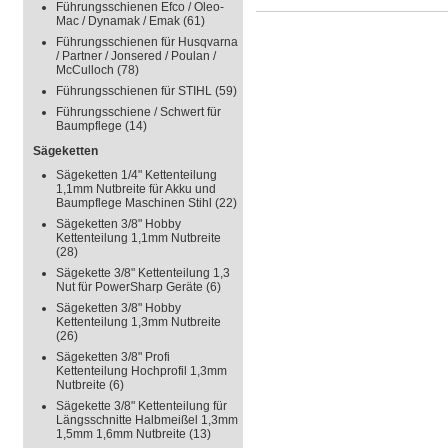
Führungsschienen Efco / Oleo-
Mac / Dynamak / Emak
(61)
Führungsschienen für Husqvarna
/ Partner / Jonsered / Poulan /
McCulloch
(78)
Führungsschienen für STIHL
(59)
Führungsschiene / Schwert für
Baumpflege
(14)
Sägeketten
Sägeketten 1/4" Kettenteilung
1,1mm Nutbreite für Akku und
Baumpflege Maschinen Stihl
(22)
Sägeketten 3/8" Hobby
Kettenteilung 1,1mm Nutbreite
(28)
Sägekette 3/8" Kettenteilung 1,3
Nut für PowerSharp Geräte
(6)
Sägeketten 3/8" Hobby
Kettenteilung 1,3mm Nutbreite
(26)
Sägeketten 3/8" Profi
Kettenteilung Hochprofil 1,3mm
Nutbreite
(6)
Sägekette 3/8" Kettenteilung für
Längsschnitte Halbmeißel 1,3mm
1,5mm 1,6mm Nutbreite
(13)