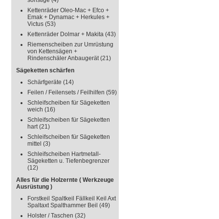
sonstige
(4)
Kettenräder Oleo-Mac + Efco +
Emak + Dynamac + Herkules +
Victus
(53)
Kettenräder Dolmar + Makita
(43)
Riemenscheiben zur Umrüstung
von Kettensägen +
Rindenschäler Anbaugerät
(21)
Sägeketten schärfen
Schärfgeräte
(14)
Feilen / Feilensets / Feilhilfen
(59)
Schleifscheiben für Sägeketten
weich
(16)
Schleifscheiben für Sägeketten
hart
(21)
Schleifscheiben für Sägeketten
mittel
(3)
Schleifscheiben Hartmetall-
Sägeketten u. Tiefenbegrenzer
(12)
Alles für die Holzernte ( Werkzeuge
Ausrüstung )
Forstkeil Spaltkeil Fällkeil Keil Axt
Spaltaxt Spalthammer Beil
(49)
Holster / Taschen
(32)