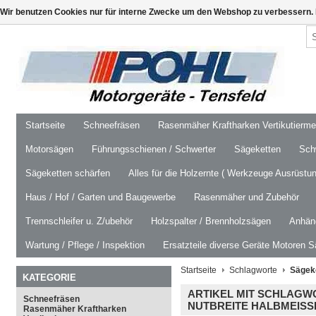
Wir benutzen Cookies nur für interne Zwecke um den Webshop zu verbessern. 
Startseite
Schneefräsen
Rasenmäher Kraftharken Vertikutierm
Motorsägen
Führungsschienen / Schwerter
Sägeketten
Schw
Sägeketten schärfen
Alles für die Holzernte ( Werkzeuge Ausrüstun
Haus / Hof / Garten und Baugewerbe
Rasenmäher und Zubehör
Trennschleifer u. Z/ubehör
Holzspalter / Brennholzsägen
Anhäng
Wartung / Pflege / Inspektion
Ersatzteile diverse Geräte Motoren S
Startseite
Schlagworte
Sägeke
KATEGORIE
ARTIKEL MIT SCHLAGWO
Schneefräsen
NUTBREITE HALBMEISSE
Rasenmäher Kraftharken