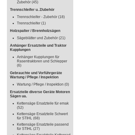
Zubehör
(45)
Trennschleifer u. Z/ubehör
Trennschleifer - Zubehör
(18)
Trennschleifer
(1)
Holzspalter / Brennholzsägen
Sägeblätter und Zubehör
(21)
Anhänger Ersatzteile und Traktor
Kupplungen
Anhänger Kupplungen für
Rasentraktoren und Schlepper
(6)
Gebrauchte und Vorführgeräte
Wartung / Pflege / Inspektion
Wartung / Pflege / Inspektion
(0)
Ersatzteile diverse Geräte Motoren
Sägen ua.
Kettensäge Ersatzteile für emak
(52)
Kettensäge Ersatzteile Schwert
für STIHL
(68)
Kettensäge Ersatzteile passend
für STIHL
(27)