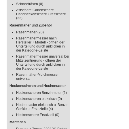
Schneefräsen
(0)
Astschere Gartenschere
Handheckenschere Grasschere
(33)
Rasenmäher und Zubehör
Rasenmäher
(20)
Rasenmähermesser nach
Hersteller + Modell - öffnen der
Unterteilung durch anklicken in
der Kategorie-Leiste
Rasenmähermesser universal bei
Mittelzentrierung - öffnen der
Unterteilung durch anklicken in
der Kategorie-Leiste
Rasenmäher-Mulchmesser
universal
Heckenscheren und Hochentaster
Heckenscheren Benzinmotor
(6)
Heckenscheren elektrisch
(0)
Hochentaster elektrisch u. Benzin
Geräte u. Ersatzteile
(4)
Heckenschere Ersatzteil
(0)
Mähfaden