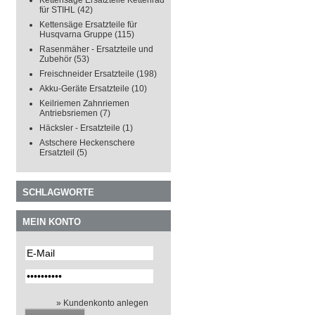
Kettensäge Ersatzteile Kettenrad
für STIHL
(42)
Kettensäge Ersatzteile für
Husqvarna Gruppe
(115)
Rasenmäher - Ersatzteile und
Zubehör
(53)
Freischneider Ersatzteile
(198)
Akku-Geräte Ersatzteile
(10)
Keilriemen Zahnriemen
Antriebsriemen
(7)
Häcksler - Ersatzteile
(1)
Astschere Heckenschere
Ersatzteil
(5)
SCHLAGWORTE
MEIN KONTO
» Kundenkonto anlegen