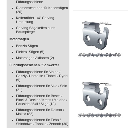
Führungsschiene
Riemenscheiben für Kettensägen
(20)
Kettenräder 1/4" Carving
Umrüstung
Carving Sägeketten auch
Baumpflege
Motorsägen
Benzin Sägen
Elektro- Sägen
(5)
Motorsägen Aktionen
(2)
Führungsschienen / Schwerter
Führungsschiene für Alpina /
Grizzly / Homelite / Einhell / Ryobi
(9)
Führungsschienen für Alko / Solo
(21)
Führungsschienen für Bosch /
Black & Decker / Kress / Metabo /
Parkside / Skil / Stiga
(18)
Führungsschienen für Dolmar /
Makita
(83)
Führungsschienen für Echo /
Shindaiwa / Tanaka / Zenoah
(30)