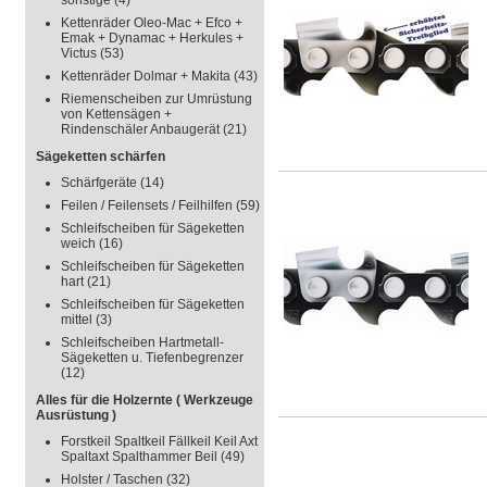
sonstige
(4)
Kettenräder Oleo-Mac + Efco +
Emak + Dynamac + Herkules +
Victus
(53)
Kettenräder Dolmar + Makita
(43)
Riemenscheiben zur Umrüstung
von Kettensägen +
Rindenschäler Anbaugerät
(21)
Sägeketten schärfen
Schärfgeräte
(14)
Feilen / Feilensets / Feilhilfen
(59)
Schleifscheiben für Sägeketten
weich
(16)
Schleifscheiben für Sägeketten
hart
(21)
Schleifscheiben für Sägeketten
mittel
(3)
Schleifscheiben Hartmetall-
Sägeketten u. Tiefenbegrenzer
(12)
Alles für die Holzernte ( Werkzeuge
Ausrüstung )
Forstkeil Spaltkeil Fällkeil Keil Axt
Spaltaxt Spalthammer Beil
(49)
Holster / Taschen
(32)