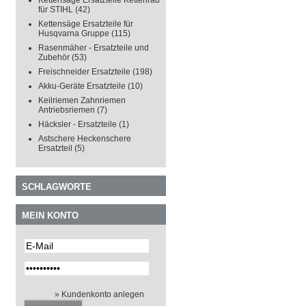
Kettensäge Ersatzteile Kettenrad
für STIHL
(42)
Kettensäge Ersatzteile für
Husqvarna Gruppe
(115)
Rasenmäher - Ersatzteile und
Zubehör
(53)
Freischneider Ersatzteile
(198)
Akku-Geräte Ersatzteile
(10)
Keilriemen Zahnriemen
Antriebsriemen
(7)
Häcksler - Ersatzteile
(1)
Astschere Heckenschere
Ersatzteil
(5)
SCHLAGWORTE
MEIN KONTO
» Kundenkonto anlegen