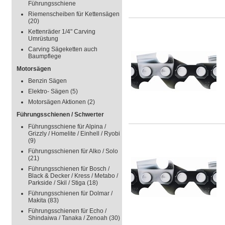
Führungsschiene
Riemenscheiben für Kettensägen
(20)
Kettenräder 1/4" Carving
Umrüstung
Carving Sägeketten auch
Baumpflege
Motorsägen
Benzin Sägen
Elektro- Sägen
(5)
Motorsägen Aktionen
(2)
Führungsschienen / Schwerter
Führungsschiene für Alpina /
Grizzly / Homelite / Einhell / Ryobi
(9)
Führungsschienen für Alko / Solo
(21)
Führungsschienen für Bosch /
Black & Decker / Kress / Metabo /
Parkside / Skil / Stiga
(18)
Führungsschienen für Dolmar /
Makita
(83)
Führungsschienen für Echo /
Shindaiwa / Tanaka / Zenoah
(30)