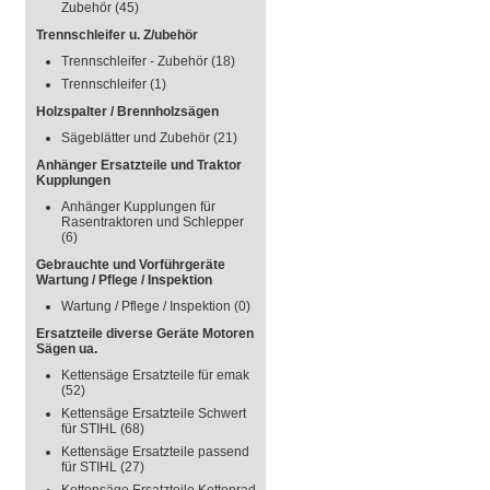
Zubehör
(45)
Trennschleifer u. Z/ubehör
Trennschleifer - Zubehör
(18)
Trennschleifer
(1)
Holzspalter / Brennholzsägen
Sägeblätter und Zubehör
(21)
Anhänger Ersatzteile und Traktor
Kupplungen
Anhänger Kupplungen für
Rasentraktoren und Schlepper
(6)
Gebrauchte und Vorführgeräte
Wartung / Pflege / Inspektion
Wartung / Pflege / Inspektion
(0)
Ersatzteile diverse Geräte Motoren
Sägen ua.
Kettensäge Ersatzteile für emak
(52)
Kettensäge Ersatzteile Schwert
für STIHL
(68)
Kettensäge Ersatzteile passend
für STIHL
(27)