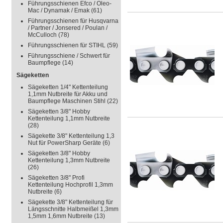
Führungsschienen Efco / Oleo-
Mac / Dynamak / Emak
(61)
Führungsschienen für Husqvarna
/ Partner / Jonsered / Poulan /
McCulloch
(78)
Führungsschienen für STIHL
(59)
Führungsschiene / Schwert für
Baumpflege
(14)
Sägeketten
Sägeketten 1/4" Kettenteilung
1,1mm Nutbreite für Akku und
Baumpflege Maschinen Stihl
(22)
Sägeketten 3/8" Hobby
Kettenteilung 1,1mm Nutbreite
(28)
Sägekette 3/8" Kettenteilung 1,3
Nut für PowerSharp Geräte
(6)
Sägeketten 3/8" Hobby
Kettenteilung 1,3mm Nutbreite
(26)
Sägeketten 3/8" Profi
Kettenteilung Hochprofil 1,3mm
Nutbreite
(6)
Sägekette 3/8" Kettenteilung für
Längsschnitte Halbmeißel 1,3mm
1,5mm 1,6mm Nutbreite
(13)