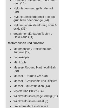
Duoline + Techni 280° 2K-Faden
rund
(16)
Nylonfaden rund gelb oder rot
(19)
Nylonfaden sternförmig gelb rot
grün blau oder orange
(24)
Nylium Faden sternförmig oder 4-
eckig
(33)
gezahnter Mähfaden Techni u.
FlexiBlade
(11)
Motorsensen und Zubehör
Motorsensen / Freischneider /
Trimmer
(12)
Fadenköpfe
Mähköpfe
Messer- Rodung Hartmetall-Zahn
(20)
Messer - Rodung CV-Stahl
Messer - Grasschnitt und Dickicht
Messer - Mulchfunktion
(14)
Visiere und Brillen
(14)
Wildkrautbürsten kegelförmig
(21)
Wildkrautbürsten radial
(8)
Freischneider Ersatzteile +