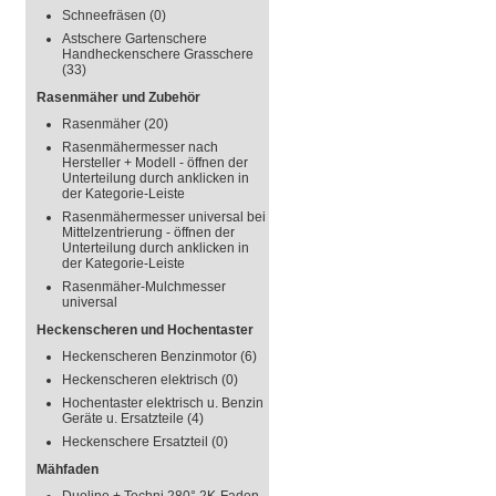
Schneefräsen
(0)
Astschere Gartenschere
Handheckenschere Grasschere
(33)
Rasenmäher und Zubehör
Rasenmäher
(20)
Rasenmähermesser nach
Hersteller + Modell - öffnen der
Unterteilung durch anklicken in
der Kategorie-Leiste
Rasenmähermesser universal bei
Mittelzentrierung - öffnen der
Unterteilung durch anklicken in
der Kategorie-Leiste
Rasenmäher-Mulchmesser
universal
Heckenscheren und Hochentaster
Heckenscheren Benzinmotor
(6)
Heckenscheren elektrisch
(0)
Hochentaster elektrisch u. Benzin
Geräte u. Ersatzteile
(4)
Heckenschere Ersatzteil
(0)
Mähfaden