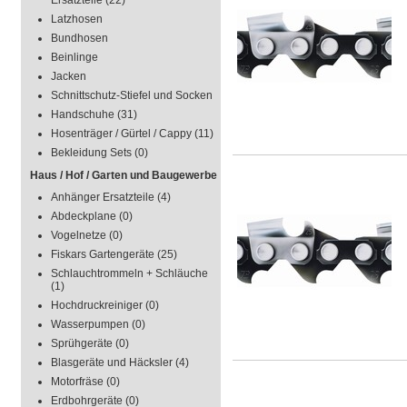
Ersatzteile
(22)
Latzhosen
Bundhosen
Beinlinge
Jacken
Schnittschutz-Stiefel und Socken
Handschuhe
(31)
Hosenträger / Gürtel / Cappy
(11)
Bekleidung Sets
(0)
Haus / Hof / Garten und Baugewerbe
Anhänger Ersatzteile
(4)
Abdeckplane
(0)
Vogelnetze
(0)
Fiskars Gartengeräte
(25)
Schlauchtrommeln + Schläuche
(1)
Hochdruckreiniger
(0)
Wasserpumpen
(0)
Sprühgeräte
(0)
Blasgeräte und Häcksler
(4)
Motorfräse
(0)
Erdbohrgeräte
(0)