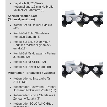
Sägekette 0,325" Profi-
Kettenteilung 1,6 mm Nutbreite
Vollmeißel Zahnform
(0)
Schwert / Ketten-Satz
(Schneidgarnituren)
Kombi-Set für Dolmar / Makita
(47)
Kombi-Set Echo Shindaiwa
Komatsu-Zenoah
(3)
Kombi-Set Efco / Oleo-Mac /
Herkules / Victus / Dynamac /
emak
(18)
Kombi-Set für Husqvarna Partner
Jonsered
(26)
Kombi-Set für STIHL
(22)
Kombi-Set Power-Sharp
(10)
Motorsägen - Ersatzteile + Zubehör
Kettenräder u. Ersatzteile für
STIHL
(38)
Kettenräder Husqvarna + Partner
Jonsered McCulloch Poulan
(33)
Kettenräder Echo + Shindaiwa +
Zenoah + Tanaka
(7)
Kettenräder SOLO ALKO Güde