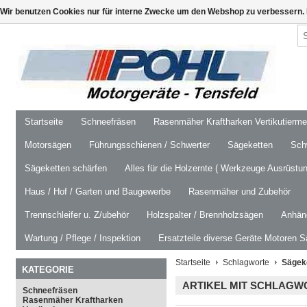
Wir benutzen Cookies nur für interne Zwecke um den Webshop zu verbessern. 
Startseite
Schneefräsen
Rasenmäher Kraftharken Vertikutierm
Motorsägen
Führungsschienen / Schwerter
Sägeketten
Schw
Sägeketten schärfen
Alles für die Holzernte ( Werkzeuge Ausrüstun
Haus / Hof / Garten und Baugewerbe
Rasenmäher und Zubehör
Trennschleifer u. Z/ubehör
Holzspalter / Brennholzsägen
Anhäng
Wartung / Pflege / Inspektion
Ersatzteile diverse Geräte Motoren S
Startseite
Schlagworte
Sägeke
KATEGORIE
ARTIKEL MIT SCHLAGWO
Schneefräsen
Rasenmäher Kraftharken