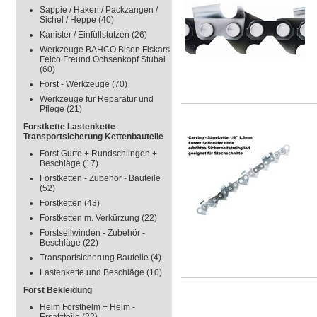
Sappie / Haken / Packzangen /
Sichel / Heppe
(40)
Kanister / Einfüllstutzen
(26)
Werkzeuge BAHCO Bison Fiskars
Felco Freund Ochsenkopf Stubai
(60)
Forst - Werkzeuge
(70)
Werkzeuge für Reparatur und
Pflege
(21)
Forstkette Lastenkette
Transportsicherung Kettenbauteile
Forst Gurte + Rundschlingen +
Beschläge
(17)
Forstketten - Zubehör - Bauteile
(52)
Forstketten
(43)
Forstketten m. Verkürzung
(22)
Forstseilwinden - Zubehör -
Beschläge
(22)
Transportsicherung Bauteile
(4)
Lastenkette und Beschläge
(10)
Forst Bekleidung
Helm Forsthelm + Helm -