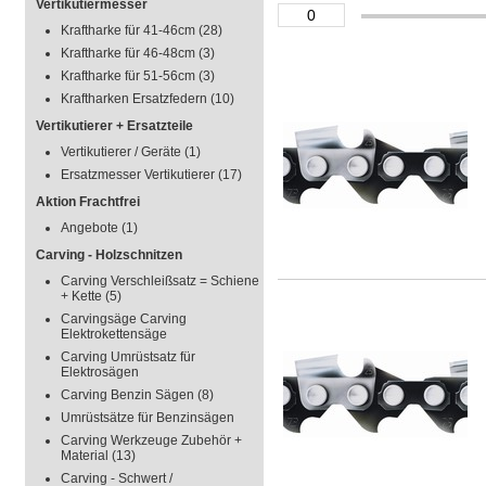
Vertikutiermesser
Kraftharke für 41-46cm
(28)
Kraftharke für 46-48cm
(3)
Kraftharke für 51-56cm
(3)
Kraftharken Ersatzfedern
(10)
Vertikutierer + Ersatzteile
Vertikutierer / Geräte
(1)
Ersatzmesser Vertikutierer
(17)
Aktion Frachtfrei
Angebote
(1)
Carving - Holzschnitzen
Carving Verschleißsatz = Schiene
+ Kette
(5)
Carvingsäge Carving
Elektrokettensäge
Carving Umrüstsatz für
Elektrosägen
Carving Benzin Sägen
(8)
Umrüstsätze für Benzinsägen
Carving Werkzeuge Zubehör +
Material
(13)
Carving - Schwert /