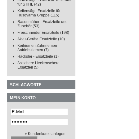
Kettensäge Ersatzteile Kettenrad
für STIHL
(42)
Kettensäge Ersatzteile für
Husqvarna Gruppe
(115)
Rasenmäher - Ersatzteile und
Zubehör
(53)
Freischneider Ersatzteile
(198)
Akku-Geräte Ersatzteile
(10)
Keilriemen Zahnriemen
Antriebsriemen
(7)
Häcksler - Ersatzteile
(1)
Astschere Heckenschere
Ersatzteil
(5)
SCHLAGWORTE
MEIN KONTO
» Kundenkonto anlegen