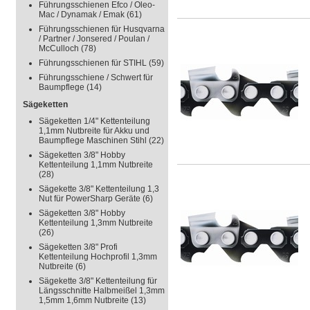
Führungsschienen Efco / Oleo-
Mac / Dynamak / Emak
(61)
Führungsschienen für Husqvarna
/ Partner / Jonsered / Poulan /
McCulloch
(78)
Führungsschienen für STIHL
(59)
Führungsschiene / Schwert für
Baumpflege
(14)
Sägeketten
Sägeketten 1/4" Kettenteilung
1,1mm Nutbreite für Akku und
Baumpflege Maschinen Stihl
(22)
Sägeketten 3/8" Hobby
Kettenteilung 1,1mm Nutbreite
(28)
Sägekette 3/8" Kettenteilung 1,3
Nut für PowerSharp Geräte
(6)
Sägeketten 3/8" Hobby
Kettenteilung 1,3mm Nutbreite
(26)
Sägeketten 3/8" Profi
Kettenteilung Hochprofil 1,3mm
Nutbreite
(6)
Sägekette 3/8" Kettenteilung für
Längsschnitte Halbmeißel 1,3mm
1,5mm 1,6mm Nutbreite
(13)