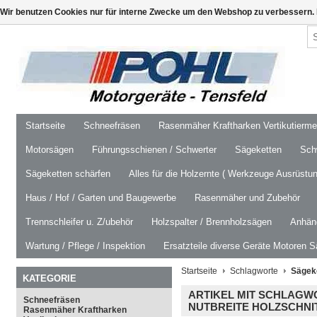
Wir benutzen Cookies nur für interne Zwecke um den Webshop zu verbessern. 
Startseite
Schneefräsen
Rasenmäher Kraftharken Vertikutierm
Motorsägen
Führungsschienen / Schwerter
Sägeketten
Schw
Sägeketten schärfen
Alles für die Holzernte ( Werkzeuge Ausrüstun
Haus / Hof / Garten und Baugewerbe
Rasenmäher und Zubehör
Trennschleifer u. Z/ubehör
Holzspalter / Brennholzsägen
Anhäng
Wartung / Pflege / Inspektion
Ersatzteile diverse Geräte Motoren S
Startseite
Schlagworte
Sägeke
KATEGORIE
ARTIKEL MIT SCHLAGWO
Schneefräsen
NUTBREITE HOLZSCHNI
Rasenmäher Kraftharken