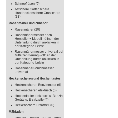
Schneefräsen
(0)
Astschere Gartenschere
Handheckenschere Grasschere
(33)
Rasenmäher und Zubehör
Rasenmäher
(20)
Rasenmähermesser nach
Hersteller + Modell - öffnen der
Unterteilung durch anklicken in
der Kategorie-Leiste
Rasenmähermesser universal bei
Mittelzentrierung - öffnen der
Unterteilung durch anklicken in
der Kategorie-Leiste
Rasenmäher-Mulchmesser
universal
Heckenscheren und Hochentaster
Heckenscheren Benzinmotor
(6)
Heckenscheren elektrisch
(0)
Hochentaster elektrisch u. Benzin
Geräte u. Ersatzteile
(4)
Heckenschere Ersatzteil
(0)
Mähfaden