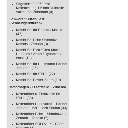
Sägekette 0,325" Profi-
Kettenteilung 1,6 mm Nutbreite
Vollmeißel Zahnform
(0)
Schwert / Ketten-Satz
(Schneidgarnituren)
Kombi-Set für Dolmar / Makita
(47)
Kombi-Set Echo Shindaiwa
Komatsu-Zenoah
(3)
Kombi-Set Efco / Oleo-Mac /
Herkules / Victus / Dynamac /
emak
(18)
Kombi-Set für Husqvarna Partner
Jonsered
(26)
Kombi-Set für STIHL
(22)
Kombi-Set Power-Sharp
(10)
Motorsägen - Ersatzteile + Zubehör
Kettenräder u. Ersatzteile für
STIHL
(38)
Kettenräder Husqvarna + Partner
Jonsered McCulloch Poulan
(33)
Kettenräder Echo + Shindaiwa +
Zenoah + Tanaka
(7)
Kettenräder SOLO ALKO Güde