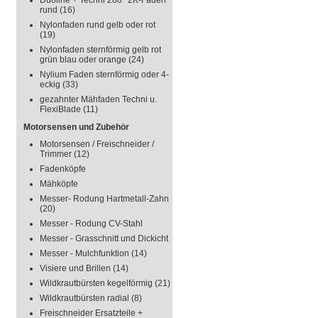
Duoline + Techni 280° 2K-Faden
rund
(16)
Nylonfaden rund gelb oder rot
(19)
Nylonfaden sternförmig gelb rot
grün blau oder orange
(24)
Nylium Faden sternförmig oder 4-
eckig
(33)
gezahnter Mähfaden Techni u.
FlexiBlade
(11)
Motorsensen und Zubehör
Motorsensen / Freischneider /
Trimmer
(12)
Fadenköpfe
Mähköpfe
Messer- Rodung Hartmetall-Zahn
(20)
Messer - Rodung CV-Stahl
Messer - Grasschnitt und Dickicht
Messer - Mulchfunktion
(14)
Visiere und Brillen
(14)
Wildkrautbürsten kegelförmig
(21)
Wildkrautbürsten radial
(8)
Freischneider Ersatzteile +