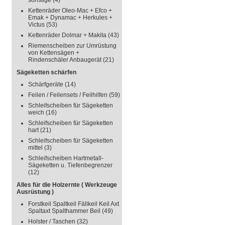
sonstige
(4)
Kettenräder Oleo-Mac + Efco +
Emak + Dynamac + Herkules +
Victus
(53)
Kettenräder Dolmar + Makita
(43)
Riemenscheiben zur Umrüstung
von Kettensägen +
Rindenschäler Anbaugerät
(21)
Sägeketten schärfen
Schärfgeräte
(14)
Feilen / Feilensets / Feilhilfen
(59)
Schleifscheiben für Sägeketten
weich
(16)
Schleifscheiben für Sägeketten
hart
(21)
Schleifscheiben für Sägeketten
mittel
(3)
Schleifscheiben Hartmetall-
Sägeketten u. Tiefenbegrenzer
(12)
Alles für die Holzernte ( Werkzeuge
Ausrüstung )
Forstkeil Spaltkeil Fällkeil Keil Axt
Spaltaxt Spalthammer Beil
(49)
Holster / Taschen
(32)