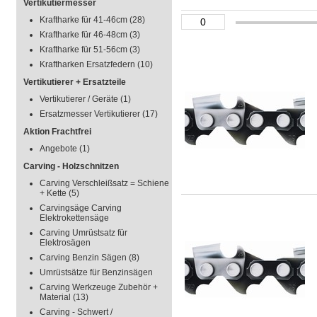
Vertikutiermesser
Kraftharke für 41-46cm
(28)
Kraftharke für 46-48cm
(3)
Kraftharke für 51-56cm
(3)
Kraftharken Ersatzfedern
(10)
Vertikutierer + Ersatzteile
Vertikutierer / Geräte
(1)
Ersatzmesser Vertikutierer
(17)
Aktion Frachtfrei
Angebote
(1)
Carving - Holzschnitzen
Carving Verschleißsatz = Schiene
+ Kette
(5)
Carvingsäge Carving
Elektrokettensäge
Carving Umrüstsatz für
Elektrosägen
Carving Benzin Sägen
(8)
Umrüstsätze für Benzinsägen
Carving Werkzeuge Zubehör +
Material
(13)
Carving - Schwert /