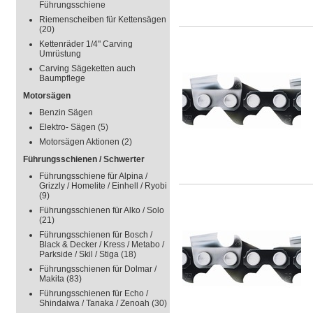
Führungsschiene
Riemenscheiben für Kettensägen
(20)
Kettenräder 1/4" Carving
Umrüstung
Carving Sägeketten auch
Baumpflege
Motorsägen
Benzin Sägen
Elektro- Sägen
(5)
Motorsägen Aktionen
(2)
Führungsschienen / Schwerter
Führungsschiene für Alpina /
Grizzly / Homelite / Einhell / Ryobi
(9)
Führungsschienen für Alko / Solo
(21)
Führungsschienen für Bosch /
Black & Decker / Kress / Metabo /
Parkside / Skil / Stiga
(18)
Führungsschienen für Dolmar /
Makita
(83)
Führungsschienen für Echo /
Shindaiwa / Tanaka / Zenoah
(30)