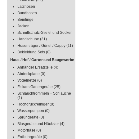
Ersatzteile
(22)
Latzhosen
Bundhosen
Beinlinge
Jacken
Schnittschutz-Stiefel und Socken
Handschuhe
(31)
Hosenträger / Gürtel / Cappy
(11)
Bekleidung Sets
(0)
Haus / Hof / Garten und Baugewerbe
Anhänger Ersatzteile
(4)
Abdeckplane
(0)
Vogelnetze
(0)
Fiskars Gartengeräte
(25)
Schlauchtrommeln + Schläuche
(1)
Hochdruckreiniger
(0)
Wasserpumpen
(0)
Sprühgeräte
(0)
Blasgeräte und Häcksler
(4)
Motorfräse
(0)
Erdbohrgeräte
(0)