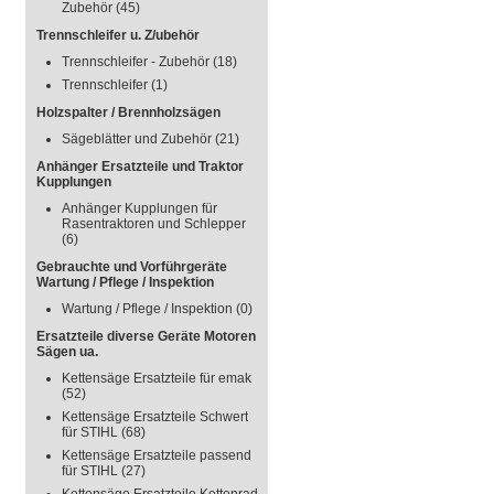
Zubehör
(45)
Trennschleifer u. Z/ubehör
Trennschleifer - Zubehör
(18)
Trennschleifer
(1)
Holzspalter / Brennholzsägen
Sägeblätter und Zubehör
(21)
Anhänger Ersatzteile und Traktor
Kupplungen
Anhänger Kupplungen für
Rasentraktoren und Schlepper
(6)
Gebrauchte und Vorführgeräte
Wartung / Pflege / Inspektion
Wartung / Pflege / Inspektion
(0)
Ersatzteile diverse Geräte Motoren
Sägen ua.
Kettensäge Ersatzteile für emak
(52)
Kettensäge Ersatzteile Schwert
für STIHL
(68)
Kettensäge Ersatzteile passend
für STIHL
(27)