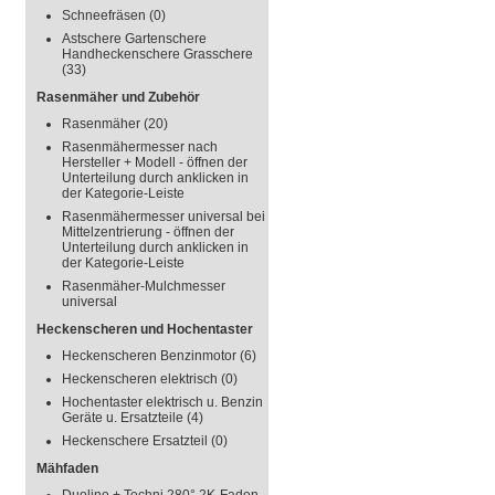
Schneefräsen
(0)
Astschere Gartenschere
Handheckenschere Grasschere
(33)
Rasenmäher und Zubehör
Rasenmäher
(20)
Rasenmähermesser nach
Hersteller + Modell - öffnen der
Unterteilung durch anklicken in
der Kategorie-Leiste
Rasenmähermesser universal bei
Mittelzentrierung - öffnen der
Unterteilung durch anklicken in
der Kategorie-Leiste
Rasenmäher-Mulchmesser
universal
Heckenscheren und Hochentaster
Heckenscheren Benzinmotor
(6)
Heckenscheren elektrisch
(0)
Hochentaster elektrisch u. Benzin
Geräte u. Ersatzteile
(4)
Heckenschere Ersatzteil
(0)
Mähfaden