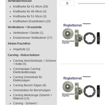
Vertikutiermesser
Kraftharke für 41-46cm
(28)
Kraftharke für 46-48cm
(3)
Kraftharke für 51-56cm
(3)
Kraftharken Ersatzfedern
(10)
Vertikutierer + Ersatzteile
Vertikutierer / Geräte
(1)
Ersatzmesser Vertikutierer
(17)
Aktion Frachtfrei
Angebote
(1)
Carving - Holzschnitzen
Carving Verschleißsatz = Schiene
+ Kette
(5)
Carvingsäge Carving
Elektrokettensäge
Carving Umrüstsatz für
Elektrosägen
Carving Benzin Sägen
(8)
Umrüstsätze für Benzinsägen
Carving Werkzeuge Zubehör +
Material
(13)
Carving - Schwert /