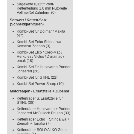
Sägekette 0,325" Profi-
Kettenteilung 1,6 mm Nutbreite
Vollmeißel Zahnform
(0)
Schwert / Ketten-Satz
(Schneidgarnituren)
Kombi-Set für Dolmar / Makita
(47)
Kombi-Set Echo Shindaiwa
Komatsu-Zenoah
(3)
Kombi-Set Efco / Oleo-Mac /
Herkules / Victus / Dynamac /
emak
(18)
Kombi-Set für Husqvarna Partner
Jonsered
(26)
Kombi-Set für STIHL
(22)
Kombi-Set Power-Sharp
(10)
Motorsägen - Ersatzteile + Zubehör
Kettenräder u. Ersatzteile für
STIHL
(38)
Kettenräder Husqvarna + Partner
Jonsered McCulloch Poulan
(33)
Kettenräder Echo + Shindaiwa +
Zenoah + Tanaka
(7)
Kettenräder SOLO ALKO Güde