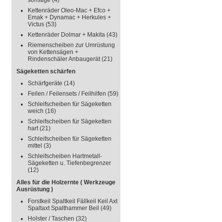
sonstige
(4)
Kettenräder Oleo-Mac + Efco +
Emak + Dynamac + Herkules +
Victus
(53)
Kettenräder Dolmar + Makita
(43)
Riemenscheiben zur Umrüstung
von Kettensägen +
Rindenschäler Anbaugerät
(21)
Sägeketten schärfen
Schärfgeräte
(14)
Feilen / Feilensets / Feilhilfen
(59)
Schleifscheiben für Sägeketten
weich
(16)
Schleifscheiben für Sägeketten
hart
(21)
Schleifscheiben für Sägeketten
mittel
(3)
Schleifscheiben Hartmetall-
Sägeketten u. Tiefenbegrenzer
(12)
Alles für die Holzernte ( Werkzeuge
Ausrüstung )
Forstkeil Spaltkeil Fällkeil Keil Axt
Spaltaxt Spalthammer Beil
(49)
Holster / Taschen
(32)