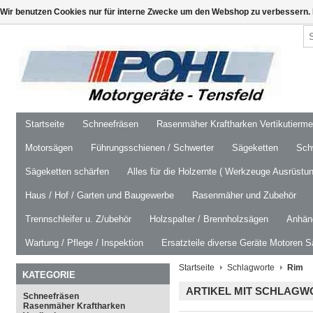
Wir benutzen Cookies nur für interne Zwecke um den Webshop zu verbessern. 
Startseite
Schneefräsen
Rasenmäher Kraftharken Vertikutierm
Motorsägen
Führungsschienen / Schwerter
Sägeketten
Schw
Sägeketten schärfen
Alles für die Holzernte ( Werkzeuge Ausrüstun
Haus / Hof / Garten und Baugewerbe
Rasenmäher und Zubehör
Trennschleifer u. Z/ubehör
Holzspalter / Brennholzsägen
Anhäng
Wartung / Pflege / Inspektion
Ersatzteile diverse Geräte Motoren S
Startseite
Schlagworte
Rim
KATEGORIE
ARTIKEL MIT SCHLAGW
Schneefräsen
Rasenmäher Kraftharken