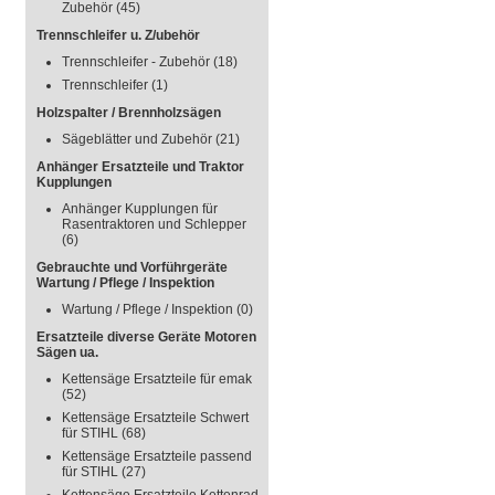
Zubehör
(45)
Trennschleifer u. Z/ubehör
Trennschleifer - Zubehör
(18)
Trennschleifer
(1)
Holzspalter / Brennholzsägen
Sägeblätter und Zubehör
(21)
Anhänger Ersatzteile und Traktor
Kupplungen
Anhänger Kupplungen für
Rasentraktoren und Schlepper
(6)
Gebrauchte und Vorführgeräte
Wartung / Pflege / Inspektion
Wartung / Pflege / Inspektion
(0)
Ersatzteile diverse Geräte Motoren
Sägen ua.
Kettensäge Ersatzteile für emak
(52)
Kettensäge Ersatzteile Schwert
für STIHL
(68)
Kettensäge Ersatzteile passend
für STIHL
(27)