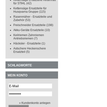
Kettensäge Ersatzteile Kettenrad
für STIHL
(42)
Kettensäge Ersatzteile für
Husqvarna Gruppe
(115)
Rasenmäher - Ersatzteile und
Zubehör
(53)
Freischneider Ersatzteile
(198)
Akku-Geräte Ersatzteile
(10)
Keilriemen Zahnriemen
Antriebsriemen
(7)
Häcksler - Ersatzteile
(1)
Astschere Heckenschere
Ersatzteil
(5)
SCHLAGWORTE
MEIN KONTO
» Kundenkonto anlegen