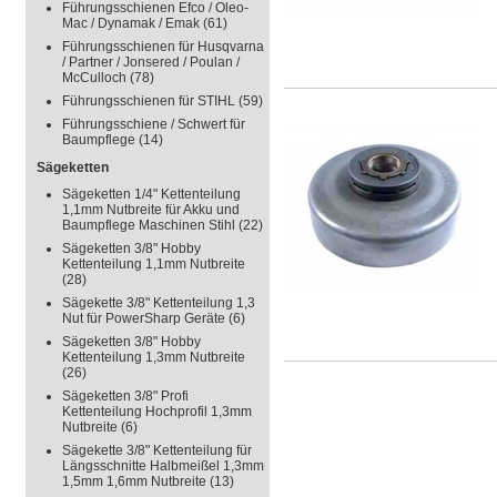
Führungsschienen Efco / Oleo-
Mac / Dynamak / Emak
(61)
Führungsschienen für Husqvarna
/ Partner / Jonsered / Poulan /
McCulloch
(78)
Führungsschienen für STIHL
(59)
Führungsschiene / Schwert für
Baumpflege
(14)
Sägeketten
Sägeketten 1/4" Kettenteilung
1,1mm Nutbreite für Akku und
Baumpflege Maschinen Stihl
(22)
Sägeketten 3/8" Hobby
Kettenteilung 1,1mm Nutbreite
(28)
Sägekette 3/8" Kettenteilung 1,3
Nut für PowerSharp Geräte
(6)
Sägeketten 3/8" Hobby
Kettenteilung 1,3mm Nutbreite
(26)
Sägeketten 3/8" Profi
Kettenteilung Hochprofil 1,3mm
Nutbreite
(6)
Sägekette 3/8" Kettenteilung für
Längsschnitte Halbmeißel 1,3mm
1,5mm 1,6mm Nutbreite
(13)