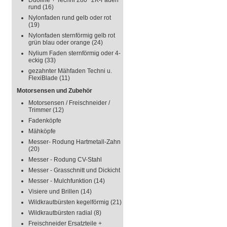
Duoline + Techni 280° 2K-Faden
rund
(16)
Nylonfaden rund gelb oder rot
(19)
Nylonfaden sternförmig gelb rot
grün blau oder orange
(24)
Nylium Faden sternförmig oder 4-
eckig
(33)
gezahnter Mähfaden Techni u.
FlexiBlade
(11)
Motorsensen und Zubehör
Motorsensen / Freischneider /
Trimmer
(12)
Fadenköpfe
Mähköpfe
Messer- Rodung Hartmetall-Zahn
(20)
Messer - Rodung CV-Stahl
Messer - Grasschnitt und Dickicht
Messer - Mulchfunktion
(14)
Visiere und Brillen
(14)
Wildkrautbürsten kegelförmig
(21)
Wildkrautbürsten radial
(8)
Freischneider Ersatzteile +