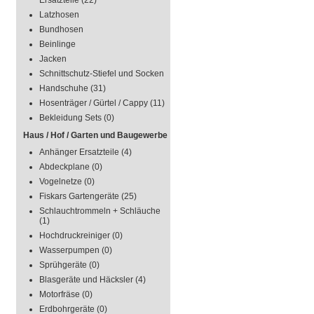
Ersatzteile
(22)
Latzhosen
Bundhosen
Beinlinge
Jacken
Schnittschutz-Stiefel und Socken
Handschuhe
(31)
Hosenträger / Gürtel / Cappy
(11)
Bekleidung Sets
(0)
Haus / Hof / Garten und Baugewerbe
Anhänger Ersatzteile
(4)
Abdeckplane
(0)
Vogelnetze
(0)
Fiskars Gartengeräte
(25)
Schlauchtrommeln + Schläuche
(1)
Hochdruckreiniger
(0)
Wasserpumpen
(0)
Sprühgeräte
(0)
Blasgeräte und Häcksler
(4)
Motorfräse
(0)
Erdbohrgeräte
(0)