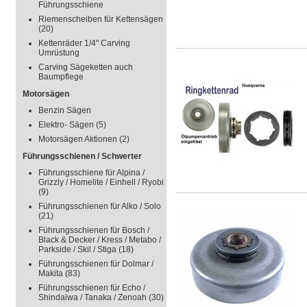
Führungsschiene
Riemenscheiben für Kettensägen
(20)
Kettenräder 1/4" Carving
Umrüstung
Carving Sägeketten auch
Baumpflege
Motorsägen
Benzin Sägen
Elektro- Sägen
(5)
Motorsägen Aktionen
(2)
Führungsschienen / Schwerter
Führungsschiene für Alpina /
Grizzly / Homelite / Einhell / Ryobi
(9)
Führungsschienen für Alko / Solo
(21)
Führungsschienen für Bosch /
Black & Decker / Kress / Metabo /
Parkside / Skil / Stiga
(18)
Führungsschienen für Dolmar /
Makita
(83)
Führungsschienen für Echo /
Shindaiwa / Tanaka / Zenoah
(30)