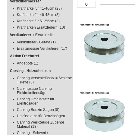
Vertikutiermesser
Kraftharke für 41-46cm
(28)
Kraftharke für 46-48cm
(3)
Kraftharke für 51-56cm
(3)
Kraftharken Ersatzfedern
(10)
Vertikutierer + Ersatzteile
Vertikutierer / Geräte
(1)
Ersatzmesser Vertikutierer
(17)
Aktion Frachtfrei
Angebote
(1)
Carving - Holzschnitzen
Carving Verschleißsatz = Schiene
+ Kette
(5)
Carvingsäge Carving
Elektrokettensäge
Carving Umrüstsatz für
Elektrosägen
Carving Benzin Sägen
(8)
Umrüstsätze für Benzinsägen
Carving Werkzeuge Zubehör +
Material
(13)
Carving - Schwert /