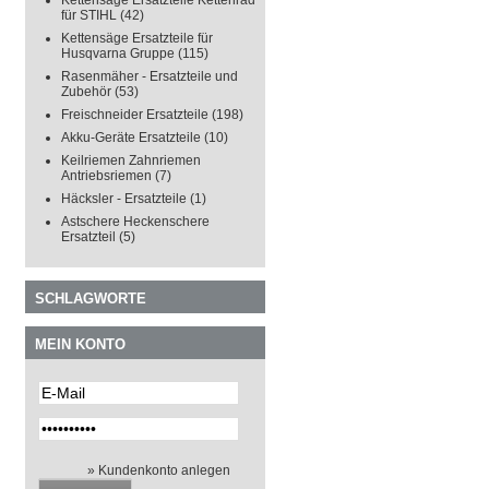
Kettensäge Ersatzteile Kettenrad
für STIHL
(42)
Kettensäge Ersatzteile für
Husqvarna Gruppe
(115)
Rasenmäher - Ersatzteile und
Zubehör
(53)
Freischneider Ersatzteile
(198)
Akku-Geräte Ersatzteile
(10)
Keilriemen Zahnriemen
Antriebsriemen
(7)
Häcksler - Ersatzteile
(1)
Astschere Heckenschere
Ersatzteil
(5)
SCHLAGWORTE
MEIN KONTO
» Kundenkonto anlegen