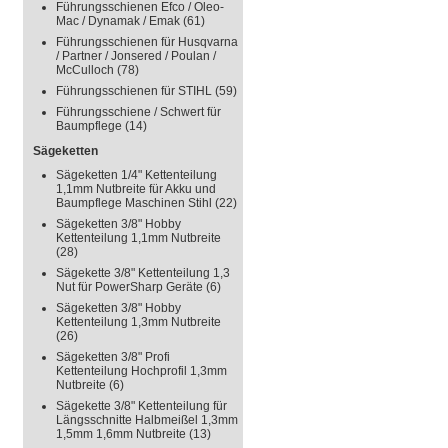
Führungsschienen Efco / Oleo-
Mac / Dynamak / Emak
(61)
Führungsschienen für Husqvarna
/ Partner / Jonsered / Poulan /
McCulloch
(78)
Führungsschienen für STIHL
(59)
Führungsschiene / Schwert für
Baumpflege
(14)
Sägeketten
Sägeketten 1/4" Kettenteilung
1,1mm Nutbreite für Akku und
Baumpflege Maschinen Stihl
(22)
Sägeketten 3/8" Hobby
Kettenteilung 1,1mm Nutbreite
(28)
Sägekette 3/8" Kettenteilung 1,3
Nut für PowerSharp Geräte
(6)
Sägeketten 3/8" Hobby
Kettenteilung 1,3mm Nutbreite
(26)
Sägeketten 3/8" Profi
Kettenteilung Hochprofil 1,3mm
Nutbreite
(6)
Sägekette 3/8" Kettenteilung für
Längsschnitte Halbmeißel 1,3mm
1,5mm 1,6mm Nutbreite
(13)