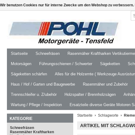
Wir benutzen Cookies nur für interne Zwecke um den Webshop zu verbessern. 
Startseite
Schneefräsen
Rasenmäher Kraftharken Vertikutierm
Motorsägen
Führungsschienen / Schwerter
Sägeketten
Schw
Sägeketten schärfen
Alles für die Holzernte ( Werkzeuge Ausrüstun
Haus / Hof / Garten und Baugewerbe
Rasenmäher und Zubehör
Trennschleifer u. Z/ubehör
Holzspalter / Brennholzsägen
Anhäng
Wartung / Pflege / Inspektion
Ersatzteile diverse Geräte Motoren S
Startseite
Schlagworte
Rieme
KATEGORIE
ARTIKEL MIT SCHLAGW
Schneefräsen
Rasenmäher Kraftharken