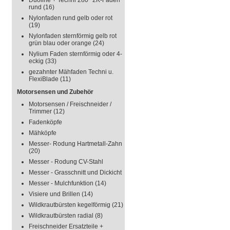
Duoline + Techni 280° 2K-Faden
rund
(16)
Nylonfaden rund gelb oder rot
(19)
Nylonfaden sternförmig gelb rot
grün blau oder orange
(24)
Nylium Faden sternförmig oder 4-
eckig
(33)
gezahnter Mähfaden Techni u.
FlexiBlade
(11)
Motorsensen und Zubehör
Motorsensen / Freischneider /
Trimmer
(12)
Fadenköpfe
Mähköpfe
Messer- Rodung Hartmetall-Zahn
(20)
Messer - Rodung CV-Stahl
Messer - Grasschnitt und Dickicht
Messer - Mulchfunktion
(14)
Visiere und Brillen
(14)
Wildkrautbürsten kegelförmig
(21)
Wildkrautbürsten radial
(8)
Freischneider Ersatzteile +