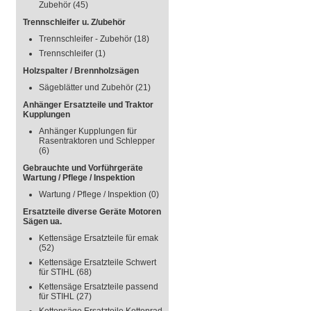
Zubehör
(45)
Trennschleifer u. Z/ubehör
Trennschleifer - Zubehör
(18)
Trennschleifer
(1)
Holzspalter / Brennholzsägen
Sägeblätter und Zubehör
(21)
Anhänger Ersatzteile und Traktor
Kupplungen
Anhänger Kupplungen für
Rasentraktoren und Schlepper
(6)
Gebrauchte und Vorführgeräte
Wartung / Pflege / Inspektion
Wartung / Pflege / Inspektion
(0)
Ersatzteile diverse Geräte Motoren
Sägen ua.
Kettensäge Ersatzteile für emak
(52)
Kettensäge Ersatzteile Schwert
für STIHL
(68)
Kettensäge Ersatzteile passend
für STIHL
(27)