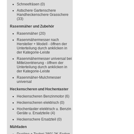
Schneefräsen
(0)
Astschere Gartenschere
Handheckenschere Grasschere
(33)
Rasenmäher und Zubehör
Rasenmäher
(20)
Rasenmähermesser nach
Hersteller + Modell - öffnen der
Unterteilung durch anklicken in
der Kategorie-Leiste
Rasenmähermesser universal bei
Mittelzentrierung - öffnen der
Unterteilung durch anklicken in
der Kategorie-Leiste
Rasenmäher-Mulchmesser
universal
Heckenscheren und Hochentaster
Heckenscheren Benzinmotor
(6)
Heckenscheren elektrisch
(0)
Hochentaster elektrisch u. Benzin
Geräte u. Ersatzteile
(4)
Heckenschere Ersatzteil
(0)
Mähfaden