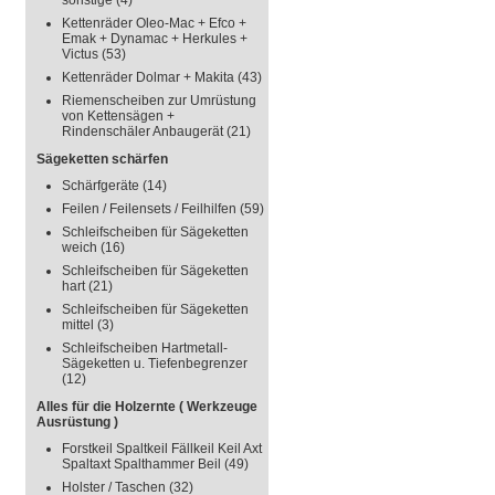
sonstige
(4)
Kettenräder Oleo-Mac + Efco +
Emak + Dynamac + Herkules +
Victus
(53)
Kettenräder Dolmar + Makita
(43)
Riemenscheiben zur Umrüstung
von Kettensägen +
Rindenschäler Anbaugerät
(21)
Sägeketten schärfen
Schärfgeräte
(14)
Feilen / Feilensets / Feilhilfen
(59)
Schleifscheiben für Sägeketten
weich
(16)
Schleifscheiben für Sägeketten
hart
(21)
Schleifscheiben für Sägeketten
mittel
(3)
Schleifscheiben Hartmetall-
Sägeketten u. Tiefenbegrenzer
(12)
Alles für die Holzernte ( Werkzeuge
Ausrüstung )
Forstkeil Spaltkeil Fällkeil Keil Axt
Spaltaxt Spalthammer Beil
(49)
Holster / Taschen
(32)