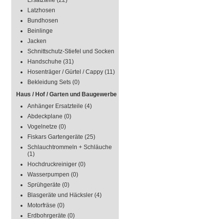
Ersatzteile
(22)
Latzhosen
Bundhosen
Beinlinge
Jacken
Schnittschutz-Stiefel und Socken
Handschuhe
(31)
Hosenträger / Gürtel / Cappy
(11)
Bekleidung Sets
(0)
Haus / Hof / Garten und Baugewerbe
Anhänger Ersatzteile
(4)
Abdeckplane
(0)
Vogelnetze
(0)
Fiskars Gartengeräte
(25)
Schlauchtrommeln + Schläuche
(1)
Hochdruckreiniger
(0)
Wasserpumpen
(0)
Sprühgeräte
(0)
Blasgeräte und Häcksler
(4)
Motorfräse
(0)
Erdbohrgeräte
(0)