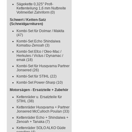
Sägekette 0,325" Profi-
Kettenteilung 1,6 mm Nutbreite
Vollmeißel Zahnform
(0)
Schwert / Ketten-Satz
(Schneidgarnituren)
Kombi-Set für Dolmar / Makita
(47)
Kombi-Set Echo Shindaiwa
Komatsu-Zenoah
(3)
Kombi-Set Efco / Oleo-Mac /
Herkules / Victus / Dynamac /
emak
(18)
Kombi-Set für Husqvarna Partner
Jonsered
(26)
Kombi-Set für STIHL
(22)
Kombi-Set Power-Sharp
(10)
Motorsägen - Ersatzteile + Zubehör
Kettenräder u. Ersatzteile für
STIHL
(38)
Kettenräder Husqvarna + Partner
Jonsered McCulloch Poulan
(33)
Kettenräder Echo + Shindaiwa +
Zenoah + Tanaka
(7)
Kettenräder SOLO ALKO Güde