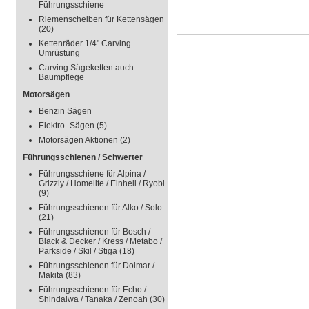
Führungsschiene
Riemenscheiben für Kettensägen
(20)
Kettenräder 1/4" Carving
Umrüstung
Carving Sägeketten auch
Baumpflege
Motorsägen
Benzin Sägen
Elektro- Sägen
(5)
Motorsägen Aktionen
(2)
Führungsschienen / Schwerter
Führungsschiene für Alpina /
Grizzly / Homelite / Einhell / Ryobi
(9)
Führungsschienen für Alko / Solo
(21)
Führungsschienen für Bosch /
Black & Decker / Kress / Metabo /
Parkside / Skil / Stiga
(18)
Führungsschienen für Dolmar /
Makita
(83)
Führungsschienen für Echo /
Shindaiwa / Tanaka / Zenoah
(30)