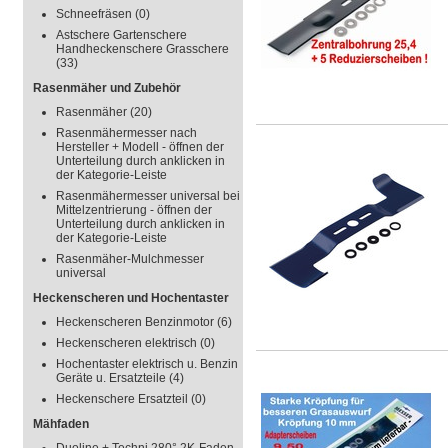
Schneefräsen
(0)
Astschere Gartenschere
Handheckenschere Grasschere
(33)
Rasenmäher und Zubehör
Rasenmäher
(20)
Rasenmähermesser nach
Hersteller + Modell - öffnen der
Unterteilung durch anklicken in
der Kategorie-Leiste
Rasenmähermesser universal bei
Mittelzentrierung - öffnen der
Unterteilung durch anklicken in
der Kategorie-Leiste
Rasenmäher-Mulchmesser
universal
Heckenscheren und Hochentaster
Heckenscheren Benzinmotor
(6)
Heckenscheren elektrisch
(0)
Hochentaster elektrisch u. Benzin
Geräte u. Ersatzteile
(4)
Heckenschere Ersatzteil
(0)
Mähfaden