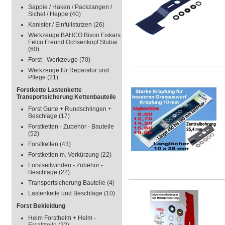
Sappie / Haken / Packzangen /
Sichel / Heppe
(40)
Kanister / Einfüllstutzen
(26)
Werkzeuge BAHCO Bison Fiskars
Felco Freund Ochsenkopf Stubai
(60)
Forst - Werkzeuge
(70)
Werkzeuge für Reparatur und
Pflege
(21)
Forstkette Lastenkette
Transportsicherung Kettenbauteile
Forst Gurte + Rundschlingen +
Beschläge
(17)
Forstketten - Zubehör - Bauteile
(52)
Forstketten
(43)
Forstketten m. Verkürzung
(22)
Forstseilwinden - Zubehör -
Beschläge
(22)
Transportsicherung Bauteile
(4)
Lastenkette und Beschläge
(10)
Forst Bekleidung
Helm Forsthelm + Helm -