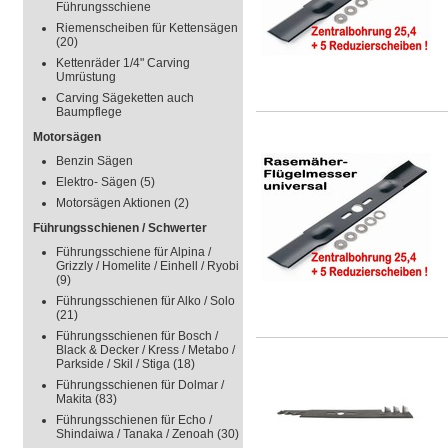
Führungsschiene
Riemenscheiben für Kettensägen
(20)
Kettenräder 1/4" Carving
Umrüstung
Carving Sägeketten auch
Baumpflege
Motorsägen
Benzin Sägen
Elektro- Sägen
(5)
Motorsägen Aktionen
(2)
Führungsschienen / Schwerter
Führungsschiene für Alpina /
Grizzly / Homelite / Einhell / Ryobi
(9)
Führungsschienen für Alko / Solo
(21)
Führungsschienen für Bosch /
Black & Decker / Kress / Metabo /
Parkside / Skil / Stiga
(18)
Führungsschienen für Dolmar /
Makita
(83)
Führungsschienen für Echo /
Shindaiwa / Tanaka / Zenoah
(30)