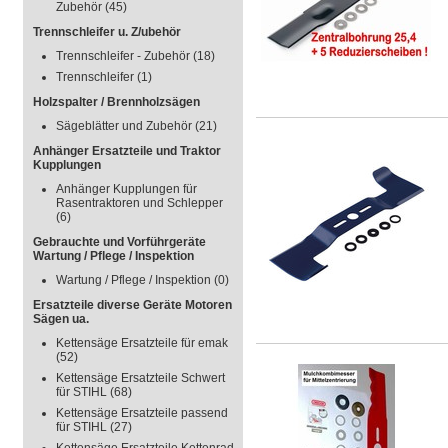
Zubehör
(45)
Trennschleifer u. Z/ubehör
Trennschleifer - Zubehör
(18)
Trennschleifer
(1)
Holzspalter / Brennholzsägen
Sägeblätter und Zubehör
(21)
Anhänger Ersatzteile und Traktor
Kupplungen
Anhänger Kupplungen für
Rasentraktoren und Schlepper
(6)
Gebrauchte und Vorführgeräte
Wartung / Pflege / Inspektion
Wartung / Pflege / Inspektion
(0)
Ersatzteile diverse Geräte Motoren
Sägen ua.
Kettensäge Ersatzteile für emak
(52)
Kettensäge Ersatzteile Schwert
für STIHL
(68)
Kettensäge Ersatzteile passend
für STIHL
(27)