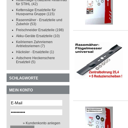
Kettensäge Ersatzteile Kettenrad
für STIHL
(42)
Kettensäge Ersatzteile für
Husqvarna Gruppe
(115)
Rasenmäher - Ersatzteile und
Zubehör
(53)
Freischneider Ersatzteile
(198)
Akku-Geräte Ersatzteile
(10)
Keilriemen Zahnriemen
Antriebsriemen
(7)
Häcksler - Ersatzteile
(1)
Astschere Heckenschere
Ersatzteil
(5)
SCHLAGWORTE
MEIN KONTO
» Kundenkonto anlegen