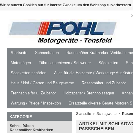
Wir benutzen Cookies nur für interne Zwecke um den Webshop zu verbessern. 
Startseite
Schneefräsen
Rasenmäher Kraftharken Vertikutierm
Motorsägen
Führungsschienen / Schwerter
Sägeketten
Schw
Sägeketten schärfen
Alles für die Holzernte ( Werkzeuge Ausrüstun
Haus / Hof / Garten und Baugewerbe
Rasenmäher und Zubehör
Trennschleifer u. Z/ubehör
Holzspalter / Brennholzsägen
Anhäng
Wartung / Pflege / Inspektion
Ersatzteile diverse Geräte Motoren S
Startseite
Schlagworte
Rasenm
KATEGORIE
ARTIKEL MIT SCHLAGW
Schneefräsen
PASSSCHEIBEN
Rasenmäher Kraftharken