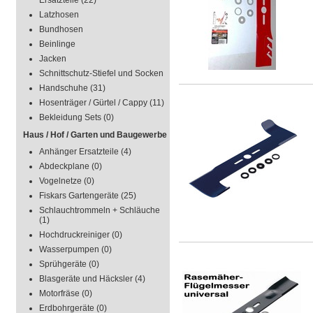
Ersatzteile
(22)
Latzhosen
Bundhosen
Beinlinge
Jacken
Schnittschutz-Stiefel und Socken
Handschuhe
(31)
Hosenträger / Gürtel / Cappy
(11)
Bekleidung Sets
(0)
Haus / Hof / Garten und Baugewerbe
Anhänger Ersatzteile
(4)
Abdeckplane
(0)
Vogelnetze
(0)
Fiskars Gartengeräte
(25)
Schlauchtrommeln + Schläuche
(1)
Hochdruckreiniger
(0)
Wasserpumpen
(0)
Sprühgeräte
(0)
Blasgeräte und Häcksler
(4)
Motorfräse
(0)
Erdbohrgeräte
(0)