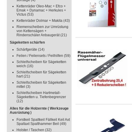
sonstige
(4)
Kettenräder Oleo-Mac + Efco +
Emak + Dynamac + Herkules +
Victus
(53)
Kettenräder Dolmar + Makita
(43)
Riemenscheiben zur Umrüstung
von Kettensägen +
Rindenschäler Anbaugerät
(21)
Sägeketten schärfen
Schärfgeräte
(14)
Feilen / Feilensets / Feilhilfen
(59)
Schleifscheiben für Sägeketten
weich
(16)
Schleifscheiben für Sägeketten
hart
(21)
Schleifscheiben für Sägeketten
mittel
(3)
Schleifscheiben Hartmetall-
Sägeketten u. Tiefenbegrenzer
(12)
Alles für die Holzernte ( Werkzeuge
Ausrüstung )
Forstkeil Spaltkeil Fällkeil Keil Axt
Spaltaxt Spalthammer Beil
(49)
Holster / Taschen
(32)