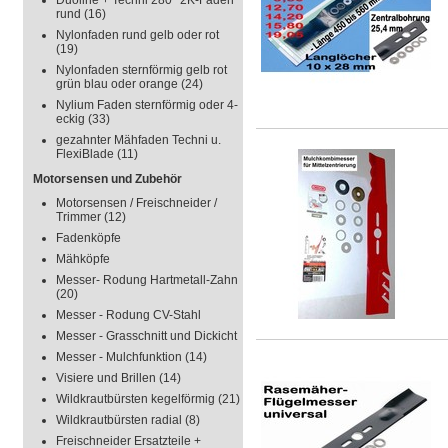
Duoline + Techni 280° 2K-Faden
rund
(16)
Nylonfaden rund gelb oder rot
(19)
Nylonfaden sternförmig gelb rot
grün blau oder orange
(24)
Nylium Faden sternförmig oder 4-
eckig
(33)
gezahnter Mähfaden Techni u.
FlexiBlade
(11)
Motorsensen und Zubehör
Motorsensen / Freischneider /
Trimmer
(12)
Fadenköpfe
Mähköpfe
Messer- Rodung Hartmetall-Zahn
(20)
Messer - Rodung CV-Stahl
Messer - Grasschnitt und Dickicht
Messer - Mulchfunktion
(14)
Visiere und Brillen
(14)
Wildkrautbürsten kegelförmig
(21)
Wildkrautbürsten radial
(8)
Freischneider Ersatzteile +