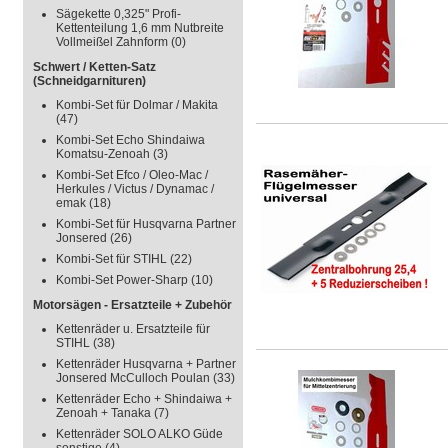
Sägekette 0,325" Profi-
Kettenteilung 1,6 mm Nutbreite
Vollmeißel Zahnform
(0)
Schwert / Ketten-Satz
(Schneidgarnituren)
Kombi-Set für Dolmar / Makita
(47)
Kombi-Set Echo Shindaiwa
Komatsu-Zenoah
(3)
Kombi-Set Efco / Oleo-Mac /
Herkules / Victus / Dynamac /
emak
(18)
Kombi-Set für Husqvarna Partner
Jonsered
(26)
Kombi-Set für STIHL
(22)
Kombi-Set Power-Sharp
(10)
Motorsägen - Ersatzteile + Zubehör
Kettenräder u. Ersatzteile für
STIHL
(38)
Kettenräder Husqvarna + Partner
Jonsered McCulloch Poulan
(33)
Kettenräder Echo + Shindaiwa +
Zenoah + Tanaka
(7)
Kettenräder SOLO ALKO Güde