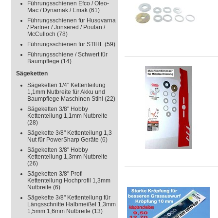
Führungsschienen Efco / Oleo-
Mac / Dynamak / Emak
(61)
Führungsschienen für Husqvarna
/ Partner / Jonsered / Poulan /
McCulloch
(78)
Führungsschienen für STIHL
(59)
Führungsschiene / Schwert für
Baumpflege
(14)
Sägeketten
Sägeketten 1/4" Kettenteilung
1,1mm Nutbreite für Akku und
Baumpflege Maschinen Stihl
(22)
Sägeketten 3/8" Hobby
Kettenteilung 1,1mm Nutbreite
(28)
Sägekette 3/8" Kettenteilung 1,3
Nut für PowerSharp Geräte
(6)
Sägeketten 3/8" Hobby
Kettenteilung 1,3mm Nutbreite
(26)
Sägeketten 3/8" Profi
Kettenteilung Hochprofil 1,3mm
Nutbreite
(6)
Sägekette 3/8" Kettenteilung für
Längsschnitte Halbmeißel 1,3mm
1,5mm 1,6mm Nutbreite
(13)