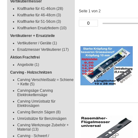
Vertikutiermesser
Kraftharke für 41-46cm
(28)
Seite 1 von 2
Kraftharke für 46-48cm
(3)
Kraftharke für 51-56cm
(3)
Kraftharken Ersatzfedern
(10)
Vertikutierer + Ersatzteile
Vertikutierer / Geräte
(1)
Ersatzmesser Vertikutierer
(17)
Aktion Frachtfrei
Angebote
(1)
Carving - Holzschnitzen
Carving Verschleißsatz = Schiene
+ Kette
(5)
Carvingsäge Carving
Elektrokettensäge
Carving Umrüstsatz für
Elektrosägen
Carving Benzin Sägen
(8)
Umrüstsätze für Benzinsägen
Carving Werkzeuge Zubehör +
Material
(13)
Carving - Schwert /