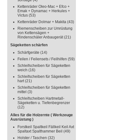
sonstige
(4)
Kettenräder Oleo-Mac + Efco +
Emak + Dynamac + Herkules +
Victus
(53)
Kettenräder Dolmar + Makita
(43)
Riemenscheiben zur Umrüstung
von Kettensägen +
Rindenschäler Anbaugerät
(21)
Sägeketten schärfen
Schärfgeräte
(14)
Feilen / Feilensets / Feilhilfen
(59)
Schleifscheiben für Sägeketten
weich
(16)
Schleifscheiben für Sägeketten
hart
(21)
Schleifscheiben für Sägeketten
mittel
(3)
Schleifscheiben Hartmetall-
Sägeketten u. Tiefenbegrenzer
(12)
Alles für die Holzernte ( Werkzeuge
Ausrüstung )
Forstkeil Spaltkeil Fällkeil Keil Axt
Spaltaxt Spalthammer Beil
(49)
Holster / Taschen
(32)