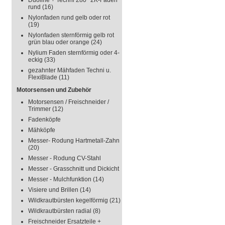
Duoline + Techni 280° 2K-Faden
rund
(16)
Nylonfaden rund gelb oder rot
(19)
Nylonfaden sternförmig gelb rot
grün blau oder orange
(24)
Nylium Faden sternförmig oder 4-
eckig
(33)
gezahnter Mähfaden Techni u.
FlexiBlade
(11)
Motorsensen und Zubehör
Motorsensen / Freischneider /
Trimmer
(12)
Fadenköpfe
Mähköpfe
Messer- Rodung Hartmetall-Zahn
(20)
Messer - Rodung CV-Stahl
Messer - Grasschnitt und Dickicht
Messer - Mulchfunktion
(14)
Visiere und Brillen
(14)
Wildkrautbürsten kegelförmig
(21)
Wildkrautbürsten radial
(8)
Freischneider Ersatzteile +