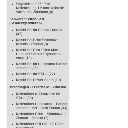
Sägekette 0,325" Profi-
Kettenteilung 1,6 mm Nutbreite
Vollmeißel Zahnform
(0)
Schwert / Ketten-Satz
(Schneidgarnituren)
Kombi-Set für Dolmar / Makita
(47)
Kombi-Set Echo Shindaiwa
Komatsu-Zenoah
(3)
Kombi-Set Efco / Oleo-Mac /
Herkules / Victus / Dynamac /
emak
(18)
Kombi-Set für Husqvarna Partner
Jonsered
(26)
Kombi-Set für STIHL
(22)
Kombi-Set Power-Sharp
(10)
Motorsägen - Ersatzteile + Zubehör
Kettenräder u. Ersatzteile für
STIHL
(38)
Kettenräder Husqvarna + Partner
Jonsered McCulloch Poulan
(33)
Kettenräder Echo + Shindaiwa +
Zenoah + Tanaka
(7)
Kettenräder SOLO ALKO Güde