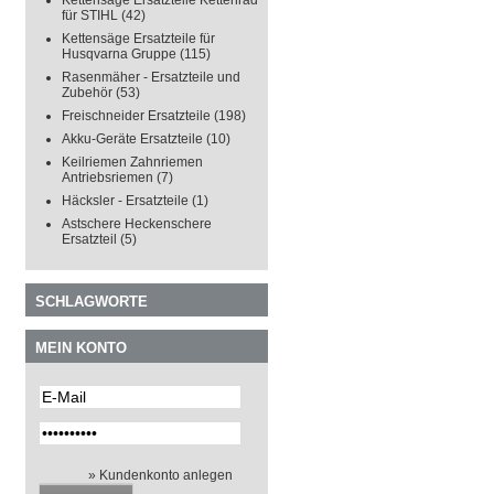
Kettensäge Ersatzteile Kettenrad
für STIHL
(42)
Kettensäge Ersatzteile für
Husqvarna Gruppe
(115)
Rasenmäher - Ersatzteile und
Zubehör
(53)
Freischneider Ersatzteile
(198)
Akku-Geräte Ersatzteile
(10)
Keilriemen Zahnriemen
Antriebsriemen
(7)
Häcksler - Ersatzteile
(1)
Astschere Heckenschere
Ersatzteil
(5)
SCHLAGWORTE
MEIN KONTO
» Kundenkonto anlegen