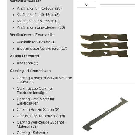
Vertikutiermesser
Kraftharke für 41-46cm
(28)
Kraftharke für 46-48cm
(3)
Kraftharke für 51-56cm
(3)
Kraftharken Ersatzfedern
(10)
Vertikutierer + Ersatzteile
Vertikutierer / Geräte
(1)
Ersatzmesser Vertikutierer
(17)
Aktion Frachtfrei
Angebote
(1)
Carving - Holzschnitzen
Carving Verschleißsatz = Schiene
+ Kette
(5)
Carvingsäge Carving
Elektrokettensäge
Carving Umrüstsatz für
Elektrosägen
Carving Benzin Sägen
(8)
Umrüstsätze für Benzinsägen
Carving Werkzeuge Zubehör +
Material
(13)
Carving - Schwert /