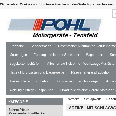
Wir benutzen Cookies nur für interne Zwecke um den Webshop zu verbessern. 
Startseite
Schneefräsen
Rasenmäher Kraftharken Vertikutierm
Motorsägen
Führungsschienen / Schwerter
Sägeketten
Schw
Sägeketten schärfen
Alles für die Holzernte ( Werkzeuge Ausrüstun
Haus / Hof / Garten und Baugewerbe
Rasenmäher und Zubehör
Trennschleifer u. Z/ubehör
Holzspalter / Brennholzsägen
Anhäng
Wartung / Pflege / Inspektion
Ersatzteile diverse Geräte Motoren S
Startseite
Schlagworte
Rasen
KATEGORIE
ARTIKEL MIT SCHLAG
Schneefräsen
Rasenmäher Kraftharken