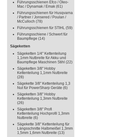
Führungsschienen Efco / Oleo-
Mac / Dynamak / Emak
(61)
Führungsschienen für Husqvarna
/ Partner / Jonsered / Poulan /
McCulloch
(78)
Führungsschienen für STIHL
(59)
Führungsschiene / Schwert für
Baumpflege
(14)
Sägeketten
Sägeketten 1/4" Kettenteilung
1,1mm Nutbreite für Akku und
Baumpflege Maschinen Stihl
(22)
Sägeketten 3/8" Hobby
Kettenteilung 1,1mm Nutbreite
(28)
Sägekette 3/8" Kettenteilung 1,3
Nut für PowerSharp Geräte
(6)
Sägeketten 3/8" Hobby
Kettenteilung 1,3mm Nutbreite
(26)
Sägeketten 3/8" Profi
Kettenteilung Hochprofil 1,3mm
Nutbreite
(6)
Sägekette 3/8" Kettenteilung für
Längsschnitte Halbmeißel 1,3mm
1,5mm 1,6mm Nutbreite
(13)