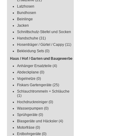
Ersatzteile
(22)
Latzhosen
Bundhosen
Beinlinge
Jacken
Schnittschutz-Stiefel und Socken
Handschuhe
(31)
Hosenträger / Gürtel / Cappy
(11)
Bekleidung Sets
(0)
Haus / Hof / Garten und Baugewerbe
Anhänger Ersatzteile
(4)
Abdeckplane
(0)
Vogelnetze
(0)
Fiskars Gartengeräte
(25)
Schlauchtrommeln + Schläuche
(1)
Hochdruckreiniger
(0)
Wasserpumpen
(0)
Sprühgeräte
(0)
Blasgeräte und Häcksler
(4)
Motorfräse
(0)
Erdbohrgeräte
(0)