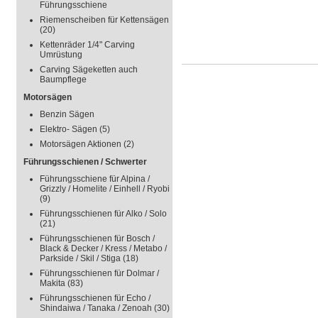
Führungsschiene
Riemenscheiben für Kettensägen
(20)
Kettenräder 1/4" Carving
Umrüstung
Carving Sägeketten auch
Baumpflege
Motorsägen
Benzin Sägen
Elektro- Sägen
(5)
Motorsägen Aktionen
(2)
Führungsschienen / Schwerter
Führungsschiene für Alpina /
Grizzly / Homelite / Einhell / Ryobi
(9)
Führungsschienen für Alko / Solo
(21)
Führungsschienen für Bosch /
Black & Decker / Kress / Metabo /
Parkside / Skil / Stiga
(18)
Führungsschienen für Dolmar /
Makita
(83)
Führungsschienen für Echo /
Shindaiwa / Tanaka / Zenoah
(30)