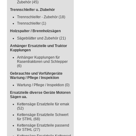
Zubehör
(45)
Trennschleifer u. Z/ubehör
Trennschleifer - Zubehör
(18)
Trennschleifer
(1)
Holzspalter / Brennholzsägen
Sägeblätter und Zubehör
(21)
Anhänger Ersatzteile und Traktor
Kupplungen
Anhänger Kupplungen für
Rasentraktoren und Schlepper
(6)
Gebrauchte und Vorführgeräte
Wartung / Pflege / Inspektion
Wartung / Pflege / Inspektion
(0)
Ersatzteile diverse Geräte Motoren
Sägen ua.
Kettensäge Ersatzteile für emak
(52)
Kettensäge Ersatzteile Schwert
für STIHL
(68)
Kettensäge Ersatzteile passend
für STIHL
(27)