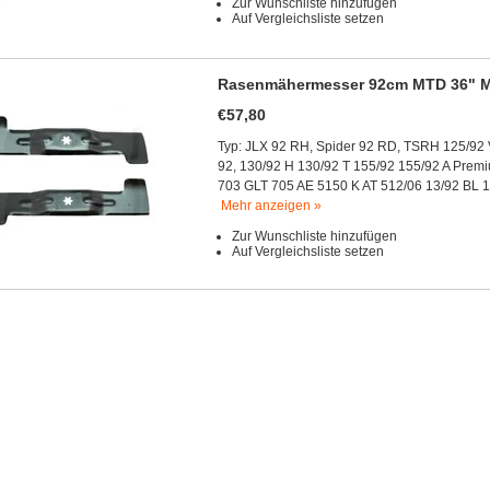
Zur Wunschliste hinzufügen
Auf Vergleichsliste setzen
Rasenmähermesser 92cm MTD 36" Mäh
€57,80
Typ: JLX 92 RH, Spider 92 RD, TSRH 125/92
92, 130/92 H 130/92 T 155/92 155/92 A Prem
703 GLT 705 AE 5150 K AT 512/06 13/92 BL 
Mehr anzeigen »
Zur Wunschliste hinzufügen
Auf Vergleichsliste setzen