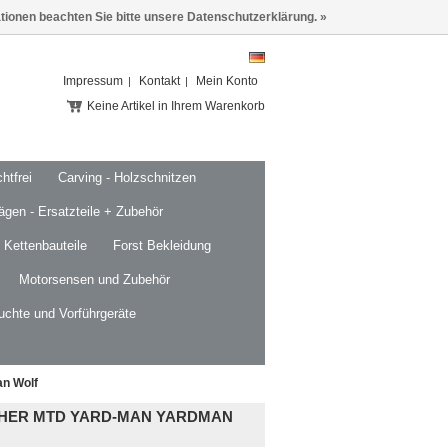
ationen beachten Sie bitte unsere Datenschutzerklärung. »
Impressum
Kontakt
Mein Konto
Keine Artikel in Ihrem Warenkorb
htfrei
Carving - Holzschnitzen
ägen - Ersatzteile + Zubehör
 Kettenbauteile
Forst Bekleidung
Motorsensen und Zubehör
uchte und Vorführgeräte
n Wolf
HER MTD YARD-MAN YARDMAN