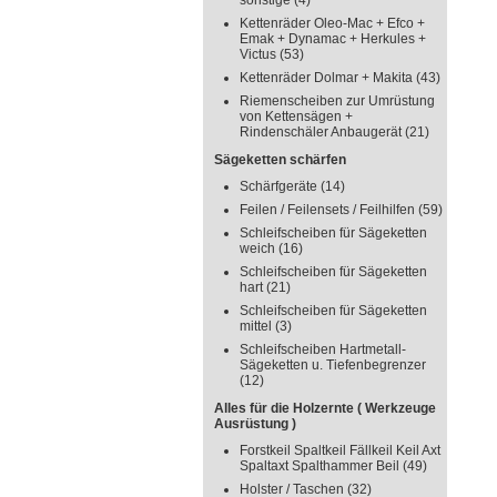
sonstige
(4)
Kettenräder Oleo-Mac + Efco +
Emak + Dynamac + Herkules +
Victus
(53)
Kettenräder Dolmar + Makita
(43)
Riemenscheiben zur Umrüstung
von Kettensägen +
Rindenschäler Anbaugerät
(21)
Sägeketten schärfen
Schärfgeräte
(14)
Feilen / Feilensets / Feilhilfen
(59)
Schleifscheiben für Sägeketten
weich
(16)
Schleifscheiben für Sägeketten
hart
(21)
Schleifscheiben für Sägeketten
mittel
(3)
Schleifscheiben Hartmetall-
Sägeketten u. Tiefenbegrenzer
(12)
Alles für die Holzernte ( Werkzeuge
Ausrüstung )
Forstkeil Spaltkeil Fällkeil Keil Axt
Spaltaxt Spalthammer Beil
(49)
Holster / Taschen
(32)