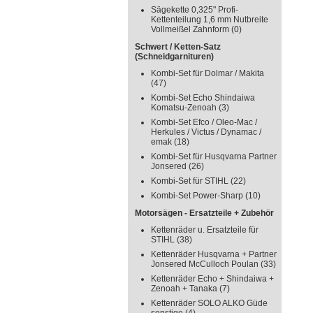
Sägekette 0,325" Profi-
Kettenteilung 1,6 mm Nutbreite
Vollmeißel Zahnform
(0)
Schwert / Ketten-Satz
(Schneidgarnituren)
Kombi-Set für Dolmar / Makita
(47)
Kombi-Set Echo Shindaiwa
Komatsu-Zenoah
(3)
Kombi-Set Efco / Oleo-Mac /
Herkules / Victus / Dynamac /
emak
(18)
Kombi-Set für Husqvarna Partner
Jonsered
(26)
Kombi-Set für STIHL
(22)
Kombi-Set Power-Sharp
(10)
Motorsägen - Ersatzteile + Zubehör
Kettenräder u. Ersatzteile für
STIHL
(38)
Kettenräder Husqvarna + Partner
Jonsered McCulloch Poulan
(33)
Kettenräder Echo + Shindaiwa +
Zenoah + Tanaka
(7)
Kettenräder SOLO ALKO Güde