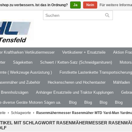
shop zu verbessern. Ist das in Ordnung?
Ja
Nein
Für weitere Inform
 Kraftharken Vertikutiermesser
Vertikutierer + Ersatzteile
Aktion Frac
ter
Sägeketten
Schwert / Ketten-Satz (Schneidgarnituren)
Motors
ernte ( Werkzeuge Ausrüstung )
Forstkette Lastenkette Transportsicherung
asenmäher und Zubehör
Heckenscheren und Hochentaster
Mähfaden
/ Brennholzsägen
Anhänger Ersatzteile und Traktor Kupplungen
Gebra
le diverse Geräte Motoren Sägen ua.
Blog
Blog
Blog
Blog
eite
Schlagworte
Rasenmähermesser Rasenmäher MTD Yard-Man Yardma
TIKEL MIT SCHLAGWORT RASENMÄHERMESSER RASENMÄ
LF