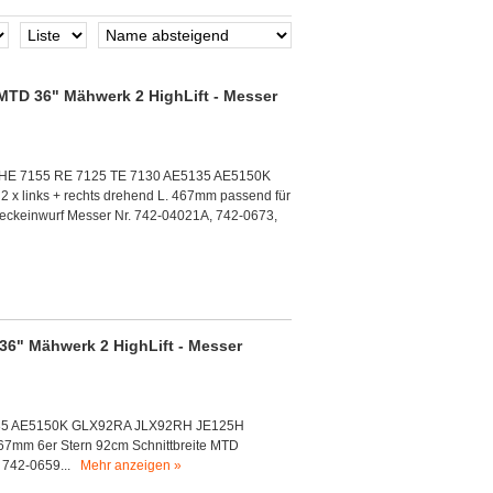
TD 36" Mähwerk 2 HighLift - Messer
K HE 7155 RE 7125 TE 7130 AE5135 AE5150K
 links + rechts drehend L. 467mm passend für
eckeinwurf Messer Nr. 742-04021A, 742-0673,
6" Mähwerk 2 HighLift - Messer
5135 AE5150K GLX92RA JLX92RH JE125H
467mm 6er Stern 92cm Schnittbreite MTD
+ 742-0659...
Mehr anzeigen »