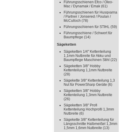
Führungsschienen Efco / Oleo-
Mac / Dynamak / Emak
(61)
Führungsschienen für Husqvarna
/ Partner / Jonsered / Poulan /
McCulloch
(78)
Führungsschienen für STIHL
(59)
Führungsschiene / Schwert für
Baumpflege
(14)
Sägeketten
Sägeketten 1/4" Kettenteilung
1,1mm Nutbreite für Akku und
Baumpflege Maschinen Stihl
(22)
Sägeketten 3/8" Hobby
Kettenteilung 1,1mm Nutbreite
(28)
Sägekette 3/8" Kettenteilung 1,3
Nut für PowerSharp Geräte
(6)
Sägeketten 3/8" Hobby
Kettenteilung 1,3mm Nutbreite
(26)
Sägeketten 3/8" Profi
Kettenteilung Hochprofil 1,3mm
Nutbreite
(6)
Sägekette 3/8" Kettenteilung für
Längsschnitte Halbmeißel 1,3mm
1,5mm 1,6mm Nutbreite
(13)