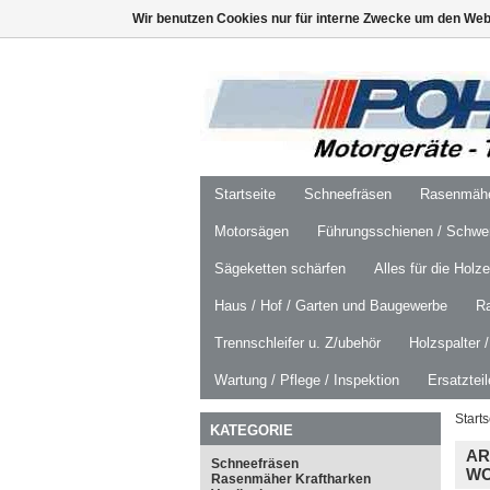
Wir benutzen Cookies nur für interne Zwecke um den Web
Startseite
Schneefräsen
Rasenmäher
Motorsägen
Führungsschienen / Schwer
Sägeketten schärfen
Alles für die Holz
Haus / Hof / Garten und Baugewerbe
R
Trennschleifer u. Z/ubehör
Holzspalter 
Wartung / Pflege / Inspektion
Ersatztei
Starts
KATEGORIE
AR
Schneefräsen
WO
Rasenmäher Kraftharken