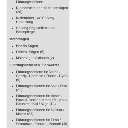
Führungsschiene
Riemenscheiben für Kettensägen
(20)
Kettenräder 1/4" Carving
Umrüstung
Carving Sägeketten auch
Baumpflege
Motorsägen
Benzin Sägen
Elektro- Sägen
(5)
Motorsägen Aktionen
(2)
Führungsschienen / Schwerter
Führungsschiene für Alpina /
Grizzly / Homelite / Einhell / Ryobi
(9)
Führungsschienen für Alko / Solo
(21)
Führungsschienen für Bosch /
Black & Decker / Kress / Metabo /
Parkside / Skil / Stiga
(18)
Führungsschienen für Dolmar /
Makita
(83)
Führungsschienen für Echo /
Shindaiwa / Tanaka / Zenoah
(30)