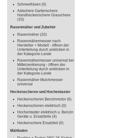
Schneefräsen
(0)
Astschere Gartenschere
Handheckenschere Grasschere
(33)
Rasenmäher und Zubehör
Rasenmäher
(20)
Rasenmähermesser nach
Hersteller + Modell - öffnen der
Unterteilung durch anklicken in
der Kategorie-Leiste
Rasenmähermesser universal bei
Mittelzentrierung - öffnen der
Unterteilung durch anklicken in
der Kategorie-Leiste
Rasenmäher-Mulchmesser
universal
Heckenscheren und Hochentaster
Heckenscheren Benzinmotor
(6)
Heckenscheren elektrisch
(0)
Hochentaster elektrisch u. Benzin
Geräte u. Ersatzteile
(4)
Heckenschere Ersatzteil
(0)
Mähfaden