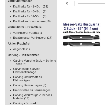
Vertikutiermesser
Kraftharke für 41-46cm
(28)
Kraftharke für 46-48cm
(3)
Kraftharke für 51-56cm
(3)
Kraftharken Ersatzfedern
(10)
Vertikutierer + Ersatzteile
Vertikutierer / Geräte
(1)
Ersatzmesser Vertikutierer
(17)
Aktion Frachtfrei
Angebote
(1)
Carving - Holzschnitzen
Carving Verschleißsatz = Schiene
+ Kette
(5)
Carvingsäge Carving
Elektrokettensäge
Carving Umrüstsatz für
Elektrosägen
Carving Benzin Sägen
(8)
Umrüstsätze für Benzinsägen
Carving Werkzeuge Zubehör +
Material
(13)
Carving - Schwert /