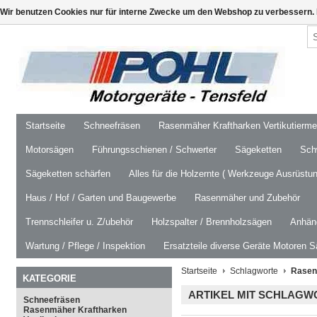
Wir benutzen Cookies nur für interne Zwecke um den Webshop zu verbessern. 
Startseite
Schneefräsen
Rasenmäher Kraftharken Vertikutierm
Motorsägen
Führungsschienen / Schwerter
Sägeketten
Schw
Sägeketten schärfen
Alles für die Holzernte ( Werkzeuge Ausrüstun
Haus / Hof / Garten und Baugewerbe
Rasenmäher und Zubehör
Trennschleifer u. Z/ubehör
Holzspalter / Brennholzsägen
Anhäng
Wartung / Pflege / Inspektion
Ersatzteile diverse Geräte Motoren S
Startseite
Schlagworte
Rasen
KATEGORIE
ARTIKEL MIT SCHLAG
Schneefräsen
Rasenmäher Kraftharken