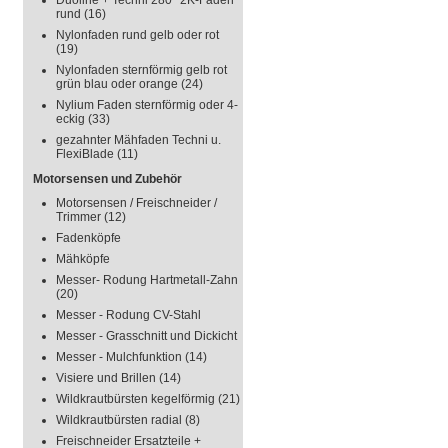
Duoline + Techni 280° 2K-Faden
rund
(16)
Nylonfaden rund gelb oder rot
(19)
Nylonfaden sternförmig gelb rot
grün blau oder orange
(24)
Nylium Faden sternförmig oder 4-
eckig
(33)
gezahnter Mähfaden Techni u.
FlexiBlade
(11)
Motorsensen und Zubehör
Motorsensen / Freischneider /
Trimmer
(12)
Fadenköpfe
Mähköpfe
Messer- Rodung Hartmetall-Zahn
(20)
Messer - Rodung CV-Stahl
Messer - Grasschnitt und Dickicht
Messer - Mulchfunktion
(14)
Visiere und Brillen
(14)
Wildkrautbürsten kegelförmig
(21)
Wildkrautbürsten radial
(8)
Freischneider Ersatzteile +