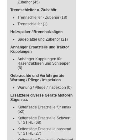
Zubehör
(45)
Trennschleifer u. Z/ubehör
Trennschleifer - Zubehör
(18)
Trennschleifer
(1)
Holzspalter / Brennholzsägen
Sägeblätter und Zubehör
(21)
Anhänger Ersatzteile und Traktor
Kupplungen
Anhänger Kupplungen für
Rasentraktoren und Schlepper
(6)
Gebrauchte und Vorführgeräte
Wartung / Pflege / Inspektion
Wartung / Pflege / Inspektion
(0)
Ersatzteile diverse Geräte Motoren
Sägen ua.
Kettensäge Ersatzteile für emak
(52)
Kettensäge Ersatzteile Schwert
für STIHL
(68)
Kettensäge Ersatzteile passend
für STIHL
(27)