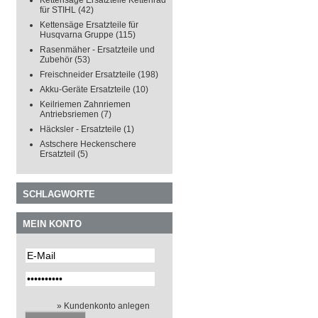
Kettensäge Ersatzteile Kettenrad
für STIHL
(42)
Kettensäge Ersatzteile für
Husqvarna Gruppe
(115)
Rasenmäher - Ersatzteile und
Zubehör
(53)
Freischneider Ersatzteile
(198)
Akku-Geräte Ersatzteile
(10)
Keilriemen Zahnriemen
Antriebsriemen
(7)
Häcksler - Ersatzteile
(1)
Astschere Heckenschere
Ersatzteil
(5)
SCHLAGWORTE
MEIN KONTO
» Kundenkonto anlegen