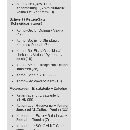
Sägekette 0,325" Profi-
Kettenteilung 1,6 mm Nutbreite
Vollmeißel Zahnform
(0)
Schwert / Ketten-Satz
(Schneidgarnituren)
Kombi-Set für Dolmar / Makita
(47)
Kombi-Set Echo Shindaiwa
Komatsu-Zenoah
(3)
Kombi-Set Efco / Oleo-Mac /
Herkules / Victus / Dynamac /
emak
(18)
Kombi-Set für Husqvarna Partner
Jonsered
(26)
Kombi-Set für STIHL
(22)
Kombi-Set Power-Sharp
(10)
Motorsägen - Ersatzteile + Zubehör
Kettenräder u. Ersatzteile für
STIHL
(38)
Kettenräder Husqvarna + Partner
Jonsered McCulloch Poulan
(33)
Kettenräder Echo + Shindaiwa +
Zenoah + Tanaka
(7)
Kettenräder SOLO ALKO Güde