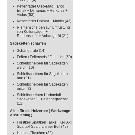
sonstige
(4)
Kettenräder Oleo-Mac + Efco +
Emak + Dynamac + Herkules +
Victus
(53)
Kettenräder Dolmar + Makita
(43)
Riemenscheiben zur Umrüstung
von Kettensägen +
Rindenschäler Anbaugerät
(21)
Sägeketten schärfen
Schärfgeräte
(14)
Feilen / Feilensets / Feilhilfen
(59)
Schleifscheiben für Sägeketten
weich
(16)
Schleifscheiben für Sägeketten
hart
(21)
Schleifscheiben für Sägeketten
mittel
(3)
Schleifscheiben Hartmetall-
Sägeketten u. Tiefenbegrenzer
(12)
Alles für die Holzernte ( Werkzeuge
Ausrüstung )
Forstkeil Spaltkeil Fällkeil Keil Axt
Spaltaxt Spalthammer Beil
(49)
Holster / Taschen
(32)