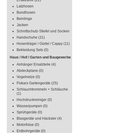
Ersatzteile
(22)
Latzhosen
Bundhosen
Beinlinge
Jacken
Schnittschutz-Stiefel und Socken
Handschuhe
(31)
Hosenträger / Gürtel / Cappy
(11)
Bekleidung Sets
(0)
Haus / Hof / Garten und Baugewerbe
Anhänger Ersatzteile
(4)
Abdeckplane
(0)
Vogelnetze
(0)
Fiskars Gartengeräte
(25)
Schlauchtrommeln + Schläuche
(1)
Hochdruckreiniger
(0)
Wasserpumpen
(0)
Sprühgeräte
(0)
Blasgeräte und Häcksler
(4)
Motorfräse
(0)
Erdbohrgeräte
(0)