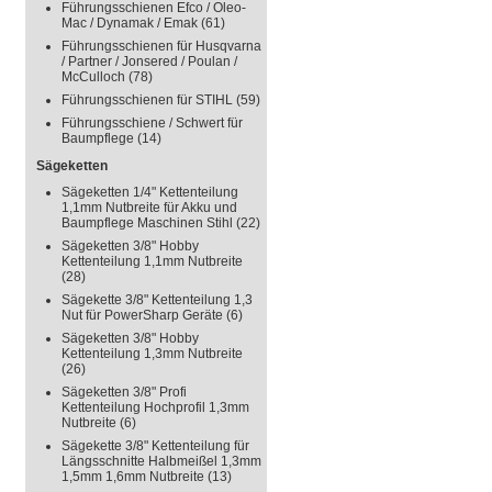
Führungsschienen Efco / Oleo-
Mac / Dynamak / Emak
(61)
Führungsschienen für Husqvarna
/ Partner / Jonsered / Poulan /
McCulloch
(78)
Führungsschienen für STIHL
(59)
Führungsschiene / Schwert für
Baumpflege
(14)
Sägeketten
Sägeketten 1/4" Kettenteilung
1,1mm Nutbreite für Akku und
Baumpflege Maschinen Stihl
(22)
Sägeketten 3/8" Hobby
Kettenteilung 1,1mm Nutbreite
(28)
Sägekette 3/8" Kettenteilung 1,3
Nut für PowerSharp Geräte
(6)
Sägeketten 3/8" Hobby
Kettenteilung 1,3mm Nutbreite
(26)
Sägeketten 3/8" Profi
Kettenteilung Hochprofil 1,3mm
Nutbreite
(6)
Sägekette 3/8" Kettenteilung für
Längsschnitte Halbmeißel 1,3mm
1,5mm 1,6mm Nutbreite
(13)