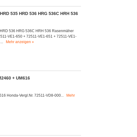
HRD 535 HRD 536 HRG 536C HRH 536
35 HRD 536 HRG 536C HRH 536 Rasenmäher
 72511-VE1-650 + 72511-VE1-651 + 72511-VE1-
8...
Mehr anzeigen »
M2460 + UM616
16 Honda-Vergl.Nr. 72511-VD8-000...
Mehr