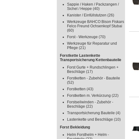
Sappie / Haken / Packzangen /
Sichel / Heppe
(40)
Kanister / Einfüllstutzen
(26)
Werkzeuge BAHCO Bison Fiskars
Felco Freund Ochsenkopf Stubai
(60)
Forst - Werkzeuge
(70)
Werkzeuge für Reparatur und
Pflege
(21)
Forstkette Lastenkette
Transportsicherung Kettenbauteile
Forst Gurte + Rundschlingen +
Beschläge
(17)
Forstketten - Zubehör - Bauteile
(52)
Forstketten
(43)
Forstketten m. Verkürzung
(22)
Forstseilwinden - Zubehör -
Beschläge
(22)
Transportsicherung Bauteile
(4)
Lastenkette und Beschläge
(10)
Forst Bekleidung
Helm Forsthelm + Helm -