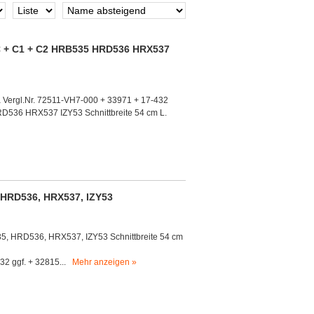
 + C1 + C2 HRB535 HRD536 HRX537
 Vergl.Nr. 72511-VH7-000 + 33971 + 17-432
536 HRX537 IZY53 Schnittbreite 54 cm L.
HRD536, HRX537, IZY53
535, HRD536, HRX537, IZY53 Schnittbreite 54 cm
32 ggf. + 32815...
Mehr anzeigen »