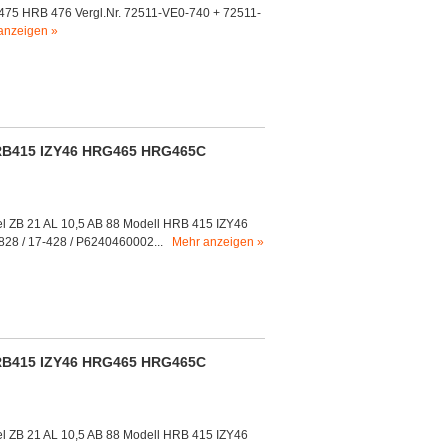
475 HRB 476 Vergl.Nr. 72511-VE0-740 + 72511-
anzeigen »
RB415 IZY46 HRG465 HRG465C
l ZB 21 AL 10,5 AB 88 Modell HRB 415 IZY46
28 / 17-428 / P6240460002...
Mehr anzeigen »
RB415 IZY46 HRG465 HRG465C
l ZB 21 AL 10,5 AB 88 Modell HRB 415 IZY46