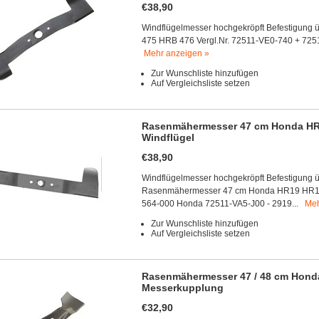
€38,90
Windflügelmesser hochgekröpft Befestigung
475 HRB 476 Vergl.Nr. 72511-VE0-740 + 725
Mehr anzeigen »
Zur Wunschliste hinzufügen
Auf Vergleichsliste setzen
Rasenmähermesser 47 cm Honda HR
Windflügel
€38,90
Windflügelmesser hochgekröpft Befestigung 
Rasenmähermesser 47 cm Honda HR19 HR19
564-000 Honda 72511-VA5-J00 - 2919...
Meh
Zur Wunschliste hinzufügen
Auf Vergleichsliste setzen
Rasenmähermesser 47 / 48 cm Hon
Messerkupplung
€32,90