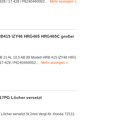
28 / 17-428 / P6240460002...
Mehr anzeigen »
B415 IZY46 HRG465 HRG465C großer
ZB 21 AL 10,5 AB 88 Modell HRB 415 IZY46 HRG
17-428 / P6240460002...
Mehr anzeigen »
7PG Löcher versetzt
cher versetzt St 2mm Vergl.Nr. Honda 72511-
»