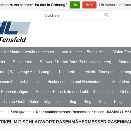
shop zu verbessern. Ist das in Ordnung?
Ja
Nein
Für weitere Inform
 Kraftharken Vertikutiermesser
Vertikutierer + Ersatzteile
Aktion Frac
ter
Sägeketten
Schwert / Ketten-Satz (Schneidgarnituren)
Motors
ernte ( Werkzeuge Ausrüstung )
Forstkette Lastenkette Transportsicherung
asenmäher und Zubehör
Heckenscheren und Hochentaster
Mähfaden
/ Brennholzsägen
Anhänger Ersatzteile und Traktor Kupplungen
Gebra
le diverse Geräte Motoren Sägen ua.
Blog
Blog
Blog
Blog
eite
Schlagworte
Rasenmähermesser Rasenmäher Honda UM2460 / UM6
TIKEL MIT SCHLAGWORT RASENMÄHERMESSER RASENMÄHE