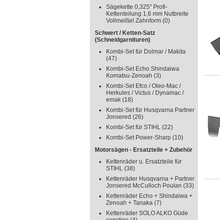
Sägekette 0,325" Profi-
Kettenteilung 1,6 mm Nutbreite
Vollmeißel Zahnform
(0)
Schwert / Ketten-Satz
(Schneidgarnituren)
Kombi-Set für Dolmar / Makita
(47)
Kombi-Set Echo Shindaiwa
Komatsu-Zenoah
(3)
Kombi-Set Efco / Oleo-Mac /
Herkules / Victus / Dynamac /
emak
(18)
Kombi-Set für Husqvarna Partner
Jonsered
(26)
Kombi-Set für STIHL
(22)
Kombi-Set Power-Sharp
(10)
Motorsägen - Ersatzteile + Zubehör
Kettenräder u. Ersatzteile für
STIHL
(38)
Kettenräder Husqvarna + Partner
Jonsered McCulloch Poulan
(33)
Kettenräder Echo + Shindaiwa +
Zenoah + Tanaka
(7)
Kettenräder SOLO ALKO Güde