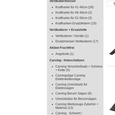
Vertikutiermesser
Kraftharke für 41-46cm
(28)
Kraftharke für 46-48cm
(3)
Kraftharke für 51-56cm
(3)
Kraftharken Ersatzfedern
(10)
Vertikutierer + Ersatzteile
Vertikutierer / Geräte
(1)
Ersatzmesser Vertikutierer
(17)
Aktion Frachtfrei
Angebote
(1)
Carving - Holzschnitzen
Carving Verschleißsatz = Schiene
+ Kette
(5)
Carvingsäge Carving
Elektrokettensäge
Carving Umrüstsatz für
Elektrosägen
Carving Benzin Sägen
(8)
Umrüstsätze für Benzinsägen
Carving Werkzeuge Zubehör +
Material
(13)
Carving - Schwert /