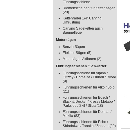
Führungsschiene
Riemenscheiben für Kettensägen
(20)
Kettenräder 1/4" Carving
Umrüstung
Carving Sägeketten auch
Baumpflege
Motorsägen
Benzin Sägen
Elektro- Sägen
(5)
Motorsägen Aktionen
(2)
Führungsschienen / Schwerter
Führungsschiene für Alpina /
Grizzly / Homelite / Einhell / Ryobi
(9)
Führungsschienen für Alko / Solo
(21)
Führungsschienen für Bosch /
Black & Decker / Kress / Metabo /
Parkside / Skil / Stiga
(18)
Führungsschienen für Dolmar /
Makita
(83)
Führungsschienen für Echo /
Shindaiwa / Tanaka / Zenoah
(30)