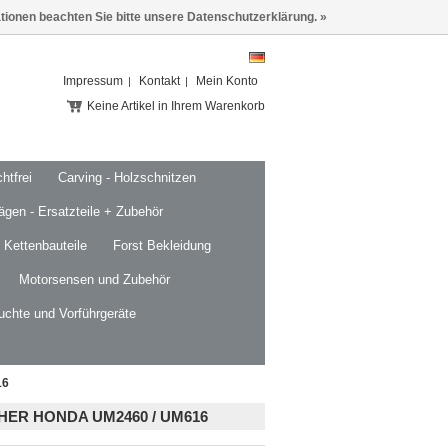
ationen beachten Sie bitte unsere Datenschutzerklärung. »
Impressum
Kontakt
Mein Konto
Keine Artikel in Ihrem Warenkorb
htfrei
Carving - Holzschnitzen
ägen - Ersatzteile + Zubehör
 Kettenbauteile
Forst Bekleidung
Motorsensen und Zubehör
uchte und Vorführgeräte
16
R HONDA UM2460 / UM616