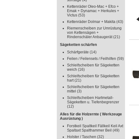
sonstige
(4)
Kettenräder Oleo-Mac + Efco +
Emak + Dynamac + Herkules +
Victus
(53)
Kettenräder Dolmar + Makita
(43)
Riemenscheiben zur Umrüstung
von Kettensägen +
Rindenschäler Anbaugerät
(21)
Sägeketten schärfen
Schärfgeräte
(14)
Feilen / Feilensets / Feilhilfen
(59)
Schleifscheiben für Sägeketten
weich
(16)
Schleifscheiben für Sägeketten
hart
(21)
Schleifscheiben für Sägeketten
mittel
(3)
Schleifscheiben Hartmetall-
Sägeketten u. Tiefenbegrenzer
(12)
Alles für die Holzernte ( Werkzeuge
Ausrüstung )
Forstkeil Spaltkeil Fällkeil Keil Axt
Spaltaxt Spalthammer Beil
(49)
Holster / Taschen
(32)