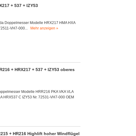
217 + 537 + IZY53
Honda Doppelmesser Modelle HRX217 HMA HXA
72511-VH7-000...
Mehr anzeigen »
16 + HRX217 + 537 + IZY53 oberes
Doppelmesser Modelle HRR216 PKA VKA VLA
A HRX537 C IZY53 Nr. 72531-VH7-000 OEM
5 + HR216 Highlift hoher Windflügel