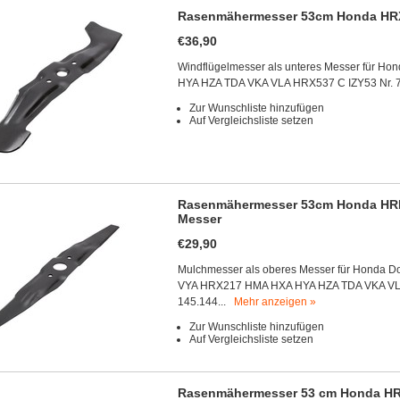
Rasenmähermesser 53cm Honda HRX
€36,90
Windflügelmesser als unteres Messer für 
HYA HZA TDA VKA VLA HRX537 C IZY53 Nr. 
Zur Wunschliste hinzufügen
Auf Vergleichsliste setzen
Rasenmähermesser 53cm Honda HRR2
Messer
€29,90
Mulchmesser als oberes Messer für Honda 
VYA HRX217 HMA HXA HYA HZA TDA VKA VL
145.144...
Mehr anzeigen »
Zur Wunschliste hinzufügen
Auf Vergleichsliste setzen
Rasenmähermesser 53 cm Honda HR21