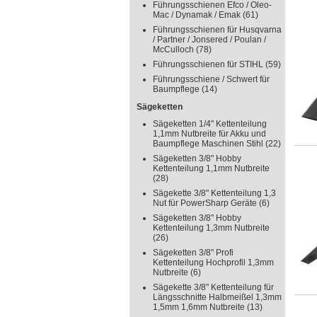
Führungsschienen Efco / Oleo-
Mac / Dynamak / Emak
(61)
Führungsschienen für Husqvarna
/ Partner / Jonsered / Poulan /
McCulloch
(78)
Führungsschienen für STIHL
(59)
Führungsschiene / Schwert für
Baumpflege
(14)
Sägeketten
Sägeketten 1/4" Kettenteilung
1,1mm Nutbreite für Akku und
Baumpflege Maschinen Stihl
(22)
Sägeketten 3/8" Hobby
Kettenteilung 1,1mm Nutbreite
(28)
Sägekette 3/8" Kettenteilung 1,3
Nut für PowerSharp Geräte
(6)
Sägeketten 3/8" Hobby
Kettenteilung 1,3mm Nutbreite
(26)
Sägeketten 3/8" Profi
Kettenteilung Hochprofil 1,3mm
Nutbreite
(6)
Sägekette 3/8" Kettenteilung für
Längsschnitte Halbmeißel 1,3mm
1,5mm 1,6mm Nutbreite
(13)