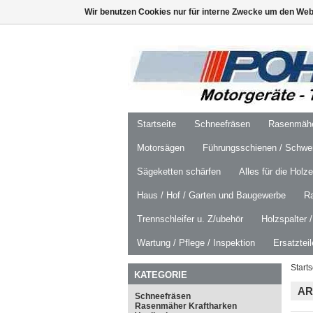
Wir benutzen Cookies nur für interne Zwecke um den Web
Startseite
Schneefräsen
Rasenmäher
Motorsägen
Führungsschienen / Schwer
Sägeketten schärfen
Alles für die Holz
Haus / Hof / Garten und Baugewerbe
R
Trennschleifer u. Z/ubehör
Holzspalter 
Wartung / Pflege / Inspektion
Ersatztei
Starts
KATEGORIE
AR
Schneefräsen
Rasenmäher Kraftharken