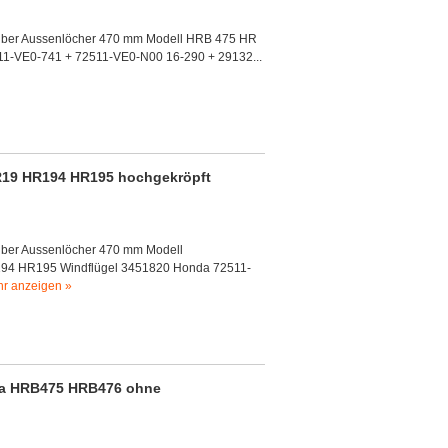
 über Aussenlöcher 470 mm Modell HRB 475 HR
11-VE0-741 + 72511-VE0-N00 16-290 + 29132...
19 HR194 HR195 hochgekröpft
über Aussenlöcher 470 mm Modell
4 HR195 Windflügel 3451820 Honda 72511-
r anzeigen »
da HRB475 HRB476 ohne