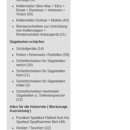
sonstige
(4)
Kettenräder Oleo-Mac + Efco +
Emak + Dynamac + Herkules +
Victus
(53)
Kettenräder Dolmar + Makita
(43)
Riemenscheiben zur Umrüstung
von Kettensägen +
Rindenschäler Anbaugerät
(21)
Sägeketten schärfen
Schärfgeräte
(14)
Feilen / Feilensets / Feilhilfen
(59)
Schleifscheiben für Sägeketten
weich
(16)
Schleifscheiben für Sägeketten
hart
(21)
Schleifscheiben für Sägeketten
mittel
(3)
Schleifscheiben Hartmetall-
Sägeketten u. Tiefenbegrenzer
(12)
Alles für die Holzernte ( Werkzeuge
Ausrüstung )
Forstkeil Spaltkeil Fällkeil Keil Axt
Spaltaxt Spalthammer Beil
(49)
Holster / Taschen
(32)