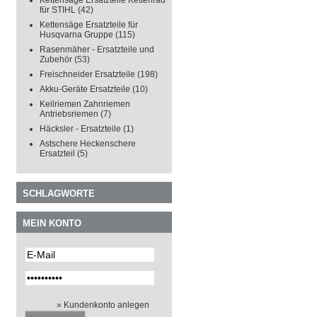
Kettensäge Ersatzteile Kettenrad
für STIHL
(42)
Kettensäge Ersatzteile für
Husqvarna Gruppe
(115)
Rasenmäher - Ersatzteile und
Zubehör
(53)
Freischneider Ersatzteile
(198)
Akku-Geräte Ersatzteile
(10)
Keilriemen Zahnriemen
Antriebsriemen
(7)
Häcksler - Ersatzteile
(1)
Astschere Heckenschere
Ersatzteil
(5)
SCHLAGWORTE
MEIN KONTO
» Kundenkonto anlegen