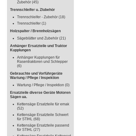
Zubehör
(45)
Trennschleifer u. Z/ubehör
Trennschleifer - Zubehör
(18)
Trennschleifer
(1)
Holzspalter / Brennholzsägen
Sägeblätter und Zubehör
(21)
Anhänger Ersatzteile und Traktor
Kupplungen
Anhänger Kupplungen für
Rasentraktoren und Schlepper
(6)
Gebrauchte und Vorführgeräte
Wartung / Pflege / Inspektion
Wartung / Pflege / Inspektion
(0)
Ersatzteile diverse Geräte Motoren
Sägen ua.
Kettensäge Ersatzteile für emak
(52)
Kettensäge Ersatzteile Schwert
für STIHL
(68)
Kettensäge Ersatzteile passend
für STIHL
(27)