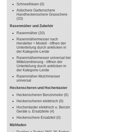
Schneefräsen
(0)
Astschere Gartenschere
Handheckenschere Grasschere
(33)
Rasenmäher und Zubehör
Rasenmäher
(20)
Rasenmähermesser nach
Hersteller + Modell - öffnen der
Unterteilung durch anklicken in
der Kategorie-Leiste
Rasenmähermesser universal bei
Mittelzentrierung - öffnen der
Unterteilung durch anklicken in
der Kategorie-Leiste
Rasenmäher-Mulchmesser
universal
Heckenscheren und Hochentaster
Heckenscheren Benzinmotor
(6)
Heckenscheren elektrisch
(0)
Hochentaster elektrisch u. Benzin
Geräte u. Ersatzteile
(4)
Heckenschere Ersatzteil
(0)
Mähfaden