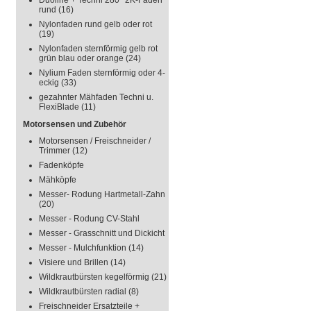
Duoline + Techni 280° 2K-Faden
rund
(16)
Nylonfaden rund gelb oder rot
(19)
Nylonfaden sternförmig gelb rot
grün blau oder orange
(24)
Nylium Faden sternförmig oder 4-
eckig
(33)
gezahnter Mähfaden Techni u.
FlexiBlade
(11)
Motorsensen und Zubehör
Motorsensen / Freischneider /
Trimmer
(12)
Fadenköpfe
Mähköpfe
Messer- Rodung Hartmetall-Zahn
(20)
Messer - Rodung CV-Stahl
Messer - Grasschnitt und Dickicht
Messer - Mulchfunktion
(14)
Visiere und Brillen
(14)
Wildkrautbürsten kegelförmig
(21)
Wildkrautbürsten radial
(8)
Freischneider Ersatzteile +