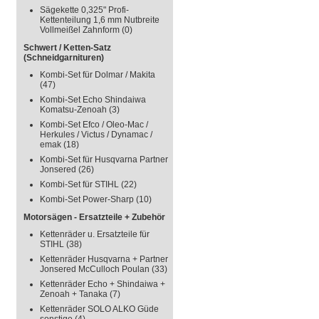
Sägekette 0,325" Profi-
Kettenteilung 1,6 mm Nutbreite
Vollmeißel Zahnform
(0)
Schwert / Ketten-Satz
(Schneidgarnituren)
Kombi-Set für Dolmar / Makita
(47)
Kombi-Set Echo Shindaiwa
Komatsu-Zenoah
(3)
Kombi-Set Efco / Oleo-Mac /
Herkules / Victus / Dynamac /
emak
(18)
Kombi-Set für Husqvarna Partner
Jonsered
(26)
Kombi-Set für STIHL
(22)
Kombi-Set Power-Sharp
(10)
Motorsägen - Ersatzteile + Zubehör
Kettenräder u. Ersatzteile für
STIHL
(38)
Kettenräder Husqvarna + Partner
Jonsered McCulloch Poulan
(33)
Kettenräder Echo + Shindaiwa +
Zenoah + Tanaka
(7)
Kettenräder SOLO ALKO Güde