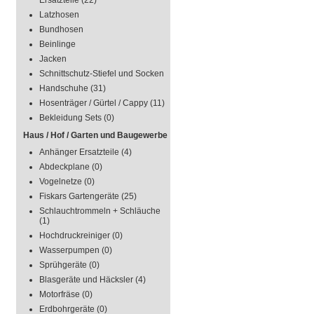
Ersatzteile
(22)
Latzhosen
Bundhosen
Beinlinge
Jacken
Schnittschutz-Stiefel und Socken
Handschuhe
(31)
Hosenträger / Gürtel / Cappy
(11)
Bekleidung Sets
(0)
Haus / Hof / Garten und Baugewerbe
Anhänger Ersatzteile
(4)
Abdeckplane
(0)
Vogelnetze
(0)
Fiskars Gartengeräte
(25)
Schlauchtrommeln + Schläuche
(1)
Hochdruckreiniger
(0)
Wasserpumpen
(0)
Sprühgeräte
(0)
Blasgeräte und Häcksler
(4)
Motorfräse
(0)
Erdbohrgeräte
(0)