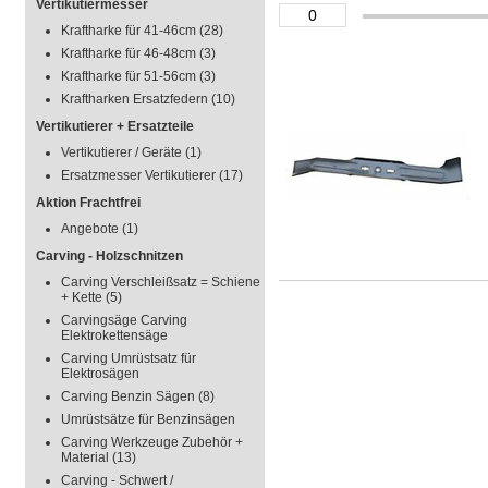
Vertikutiermesser
Kraftharke für 41-46cm
(28)
Kraftharke für 46-48cm
(3)
Kraftharke für 51-56cm
(3)
Kraftharken Ersatzfedern
(10)
Vertikutierer + Ersatzteile
Vertikutierer / Geräte
(1)
Ersatzmesser Vertikutierer
(17)
Aktion Frachtfrei
Angebote
(1)
Carving - Holzschnitzen
Carving Verschleißsatz = Schiene
+ Kette
(5)
Carvingsäge Carving
Elektrokettensäge
Carving Umrüstsatz für
Elektrosägen
Carving Benzin Sägen
(8)
Umrüstsätze für Benzinsägen
Carving Werkzeuge Zubehör +
Material
(13)
Carving - Schwert /