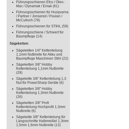
Führungsschienen Efco / Oleo-
Mac / Dynamak / Emak
(61)
Führungsschienen für Husqvarna
/ Partner / Jonsered / Poulan /
McCulloch
(78)
Führungsschienen für STIHL
(59)
Führungsschiene / Schwert für
Baumpflege
(14)
Sägeketten
Sägeketten 1/4" Kettenteilung
1,1mm Nutbreite für Akku und
Baumpflege Maschinen Stihl
(22)
Sägeketten 3/8" Hobby
Kettenteilung 1,1mm Nutbreite
(28)
Sägekette 3/8" Kettenteilung 1,3
Nut für PowerSharp Geräte
(6)
Sägeketten 3/8" Hobby
Kettenteilung 1,3mm Nutbreite
(26)
Sägeketten 3/8" Profi
Kettenteilung Hochprofil 1,3mm
Nutbreite
(6)
Sägekette 3/8" Kettenteilung für
Längsschnitte Halbmeißel 1,3mm
1,5mm 1,6mm Nutbreite
(13)