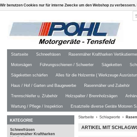
Wir benutzen Cookies nur für interne Zwecke um den Webshop zu verbessern. 
Startseite
Schneefräsen
Rasenmäher Kraftharken Vertikutierm
Motorsägen
Führungsschienen / Schwerter
Sägeketten
Schw
Sägeketten schärfen
Alles für die Holzernte ( Werkzeuge Ausrüstun
Haus / Hof / Garten und Baugewerbe
Rasenmäher und Zubehör
Trennschleifer u. Z/ubehör
Holzspalter / Brennholzsägen
Anhäng
Wartung / Pflege / Inspektion
Ersatzteile diverse Geräte Motoren S
Startseite
Schlagworte
Rasen
KATEGORIE
ARTIKEL MIT SCHLAG
Schneefräsen
Rasenmäher Kraftharken