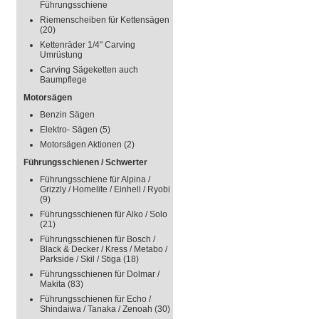
Führungsschiene
Riemenscheiben für Kettensägen
(20)
Kettenräder 1/4" Carving
Umrüstung
Carving Sägeketten auch
Baumpflege
Motorsägen
Benzin Sägen
Elektro- Sägen
(5)
Motorsägen Aktionen
(2)
Führungsschienen / Schwerter
Führungsschiene für Alpina /
Grizzly / Homelite / Einhell / Ryobi
(9)
Führungsschienen für Alko / Solo
(21)
Führungsschienen für Bosch /
Black & Decker / Kress / Metabo /
Parkside / Skil / Stiga
(18)
Führungsschienen für Dolmar /
Makita
(83)
Führungsschienen für Echo /
Shindaiwa / Tanaka / Zenoah
(30)