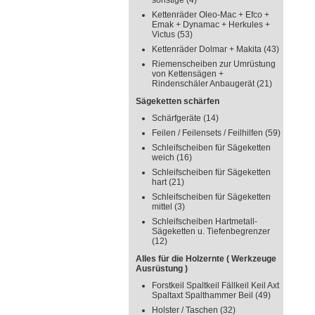
sonstige
(4)
Kettenräder Oleo-Mac + Efco +
Emak + Dynamac + Herkules +
Victus
(53)
Kettenräder Dolmar + Makita
(43)
Riemenscheiben zur Umrüstung
von Kettensägen +
Rindenschäler Anbaugerät
(21)
Sägeketten schärfen
Schärfgeräte
(14)
Feilen / Feilensets / Feilhilfen
(59)
Schleifscheiben für Sägeketten
weich
(16)
Schleifscheiben für Sägeketten
hart
(21)
Schleifscheiben für Sägeketten
mittel
(3)
Schleifscheiben Hartmetall-
Sägeketten u. Tiefenbegrenzer
(12)
Alles für die Holzernte ( Werkzeuge
Ausrüstung )
Forstkeil Spaltkeil Fällkeil Keil Axt
Spaltaxt Spalthammer Beil
(49)
Holster / Taschen
(32)