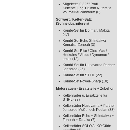
Sägekette 0,325" Profi-
Kettenteilung 1,6 mm Nutbreite
Vollmeißel Zahnform
(0)
Schwert / Ketten-Satz
(Schneidgarnituren)
Kombi-Set für Dolmar / Makita
(47)
Kombi-Set Echo Shindaiwa
Komatsu-Zenoah
(3)
Kombi-Set Efco / Oleo-Mac /
Herkules / Victus / Dynamac /
emak
(18)
Kombi-Set für Husqvarna Partner
Jonsered
(26)
Kombi-Set für STIHL
(22)
Kombi-Set Power-Sharp
(10)
Motorsägen - Ersatzteile + Zubehör
Kettenräder u. Ersatzteile für
STIHL
(38)
Kettenräder Husqvarna + Partner
Jonsered McCulloch Poulan
(33)
Kettenräder Echo + Shindaiwa +
Zenoah + Tanaka
(7)
Kettenräder SOLO ALKO Güde