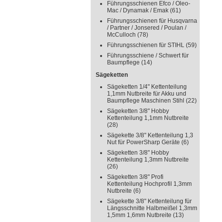
Führungsschienen Efco / Oleo-
Mac / Dynamak / Emak
(61)
Führungsschienen für Husqvarna
/ Partner / Jonsered / Poulan /
McCulloch
(78)
Führungsschienen für STIHL
(59)
Führungsschiene / Schwert für
Baumpflege
(14)
Sägeketten
Sägeketten 1/4" Kettenteilung
1,1mm Nutbreite für Akku und
Baumpflege Maschinen Stihl
(22)
Sägeketten 3/8" Hobby
Kettenteilung 1,1mm Nutbreite
(28)
Sägekette 3/8" Kettenteilung 1,3
Nut für PowerSharp Geräte
(6)
Sägeketten 3/8" Hobby
Kettenteilung 1,3mm Nutbreite
(26)
Sägeketten 3/8" Profi
Kettenteilung Hochprofil 1,3mm
Nutbreite
(6)
Sägekette 3/8" Kettenteilung für
Längsschnitte Halbmeißel 1,3mm
1,5mm 1,6mm Nutbreite
(13)