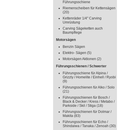
Führungsschiene
Riemenscheiben für Kettensägen
(20)
Kettenräder 1/4" Carving
Umrüstung
Carving Sägeketten auch
Baumpflege
Motorsägen
Benzin Sägen
Elektro- Sägen
(5)
Motorsägen Aktionen
(2)
Führungsschienen / Schwerter
Führungsschiene für Alpina /
Grizzly / Homelite / Einhell / Ryobi
(9)
Führungsschienen für Alko / Solo
(21)
Führungsschienen für Bosch /
Black & Decker / Kress / Metabo /
Parkside / Skil / Stiga
(18)
Führungsschienen für Dolmar /
Makita
(83)
Führungsschienen für Echo /
Shindaiwa / Tanaka / Zenoah
(30)