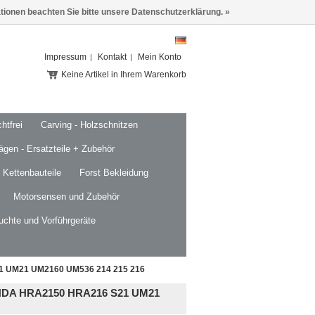
ationen beachten Sie bitte unsere Datenschutzerklärung. »
Impressum
Kontakt
Mein Konto
Keine Artikel in Ihrem Warenkorb
htfrei
Carving - Holzschnitzen
ägen - Ersatzteile + Zubehör
 Kettenbauteile
Forst Bekleidung
Motorsensen und Zubehör
uchte und Vorführgeräte
 UM21 UM2160 UM536 214 215 216
A HRA2150 HRA216 S21 UM21