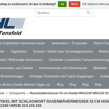
shop zu verbessern. Ist das in Ordnung?
Ja
Nein
Für weitere Inform
 Kraftharken Vertikutiermesser
Vertikutierer + Ersatzteile
Aktion Frac
ter
Sägeketten
Schwert / Ketten-Satz (Schneidgarnituren)
Motors
ernte ( Werkzeuge Ausrüstung )
Forstkette Lastenkette Transportsicherung
asenmäher und Zubehör
Heckenscheren und Hochentaster
Mähfaden
/ Brennholzsägen
Anhänger Ersatzteile und Traktor Kupplungen
Gebra
le diverse Geräte Motoren Sägen ua.
Blog
Blog
Blog
Blog
eite
Schlagworte
Rasenmähermesser 53 cm Honda HRA2150 HRA216 S21
TIKEL MIT SCHLAGWORT RASENMÄHERMESSER 53 CM HOND
2160 UM536 214 215 216