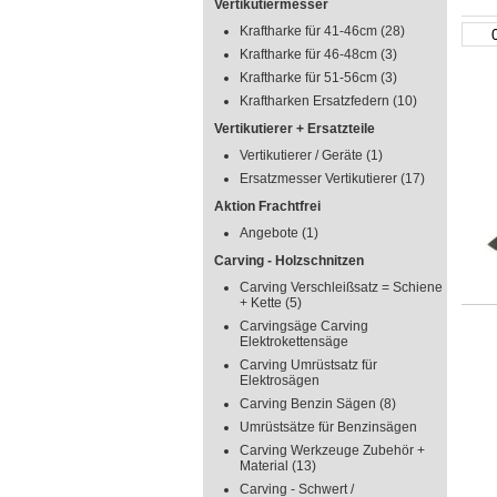
Vertikutiermesser
Kraftharke für 41-46cm
(28)
Kraftharke für 46-48cm
(3)
Kraftharke für 51-56cm
(3)
Kraftharken Ersatzfedern
(10)
Vertikutierer + Ersatzteile
Vertikutierer / Geräte
(1)
Ersatzmesser Vertikutierer
(17)
Aktion Frachtfrei
Angebote
(1)
Carving - Holzschnitzen
Carving Verschleißsatz = Schiene
+ Kette
(5)
Carvingsäge Carving
Elektrokettensäge
Carving Umrüstsatz für
Elektrosägen
Carving Benzin Sägen
(8)
Umrüstsätze für Benzinsägen
Carving Werkzeuge Zubehör +
Material
(13)
Carving - Schwert /