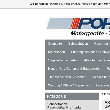
Wir benutzen Cookies nur für interne Zwecke um den Web
Startseite
Schneefräsen
Rasenmäher
Motorsägen
Führungsschienen / Schwer
Sägeketten schärfen
Alles für die Holz
Haus / Hof / Garten und Baugewerbe
R
Trennschleifer u. Z/ubehör
Holzspalter 
Wartung / Pflege / Inspektion
Ersatztei
Starts
KATEGORIE
AR
Schneefräsen
UM
Rasenmäher Kraftharken