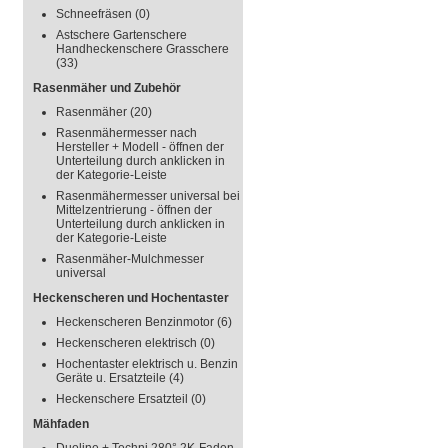
Schneefräsen
(0)
Astschere Gartenschere
Handheckenschere Grasschere
(33)
Rasenmäher und Zubehör
Rasenmäher
(20)
Rasenmähermesser nach
Hersteller + Modell - öffnen der
Unterteilung durch anklicken in
der Kategorie-Leiste
Rasenmähermesser universal bei
Mittelzentrierung - öffnen der
Unterteilung durch anklicken in
der Kategorie-Leiste
Rasenmäher-Mulchmesser
universal
Heckenscheren und Hochentaster
Heckenscheren Benzinmotor
(6)
Heckenscheren elektrisch
(0)
Hochentaster elektrisch u. Benzin
Geräte u. Ersatzteile
(4)
Heckenschere Ersatzteil
(0)
Mähfaden