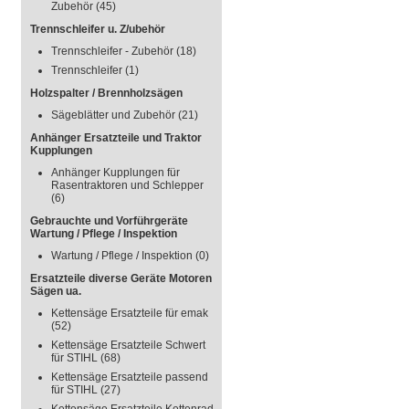
Zubehör
(45)
Trennschleifer u. Z/ubehör
Trennschleifer - Zubehör
(18)
Trennschleifer
(1)
Holzspalter / Brennholzsägen
Sägeblätter und Zubehör
(21)
Anhänger Ersatzteile und Traktor
Kupplungen
Anhänger Kupplungen für
Rasentraktoren und Schlepper
(6)
Gebrauchte und Vorführgeräte
Wartung / Pflege / Inspektion
Wartung / Pflege / Inspektion
(0)
Ersatzteile diverse Geräte Motoren
Sägen ua.
Kettensäge Ersatzteile für emak
(52)
Kettensäge Ersatzteile Schwert
für STIHL
(68)
Kettensäge Ersatzteile passend
für STIHL
(27)