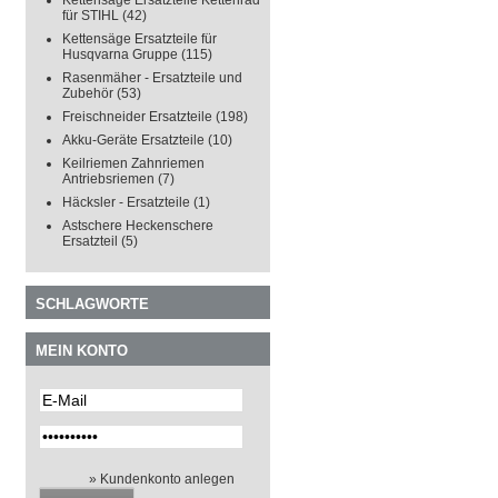
Kettensäge Ersatzteile Kettenrad
für STIHL
(42)
Kettensäge Ersatzteile für
Husqvarna Gruppe
(115)
Rasenmäher - Ersatzteile und
Zubehör
(53)
Freischneider Ersatzteile
(198)
Akku-Geräte Ersatzteile
(10)
Keilriemen Zahnriemen
Antriebsriemen
(7)
Häcksler - Ersatzteile
(1)
Astschere Heckenschere
Ersatzteil
(5)
SCHLAGWORTE
MEIN KONTO
» Kundenkonto anlegen