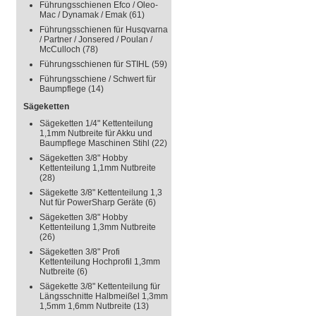
Führungsschienen Efco / Oleo-
Mac / Dynamak / Emak
(61)
Führungsschienen für Husqvarna
/ Partner / Jonsered / Poulan /
McCulloch
(78)
Führungsschienen für STIHL
(59)
Führungsschiene / Schwert für
Baumpflege
(14)
Sägeketten
Sägeketten 1/4" Kettenteilung
1,1mm Nutbreite für Akku und
Baumpflege Maschinen Stihl
(22)
Sägeketten 3/8" Hobby
Kettenteilung 1,1mm Nutbreite
(28)
Sägekette 3/8" Kettenteilung 1,3
Nut für PowerSharp Geräte
(6)
Sägeketten 3/8" Hobby
Kettenteilung 1,3mm Nutbreite
(26)
Sägeketten 3/8" Profi
Kettenteilung Hochprofil 1,3mm
Nutbreite
(6)
Sägekette 3/8" Kettenteilung für
Längsschnitte Halbmeißel 1,3mm
1,5mm 1,6mm Nutbreite
(13)