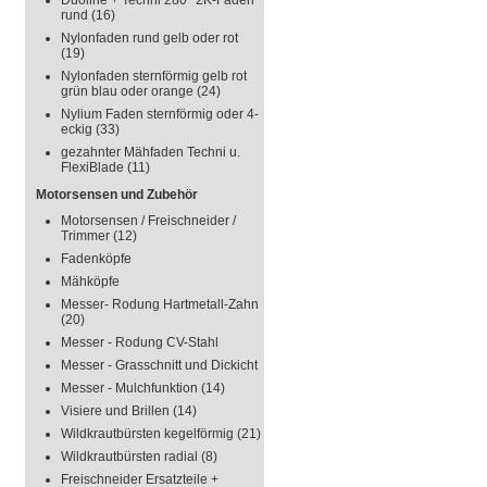
Duoline + Techni 280° 2K-Faden
rund
(16)
Nylonfaden rund gelb oder rot
(19)
Nylonfaden sternförmig gelb rot
grün blau oder orange
(24)
Nylium Faden sternförmig oder 4-
eckig
(33)
gezahnter Mähfaden Techni u.
FlexiBlade
(11)
Motorsensen und Zubehör
Motorsensen / Freischneider /
Trimmer
(12)
Fadenköpfe
Mähköpfe
Messer- Rodung Hartmetall-Zahn
(20)
Messer - Rodung CV-Stahl
Messer - Grasschnitt und Dickicht
Messer - Mulchfunktion
(14)
Visiere und Brillen
(14)
Wildkrautbürsten kegelförmig
(21)
Wildkrautbürsten radial
(8)
Freischneider Ersatzteile +