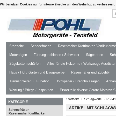
Wir benutzen Cookies nur für interne Zwecke um den Webshop zu verbessern. 
Startseite
Schneefräsen
Rasenmäher Kraftharken Vertikutierm
Motorsägen
Führungsschienen / Schwerter
Sägeketten
Schw
Sägeketten schärfen
Alles für die Holzernte ( Werkzeuge Ausrüstun
Haus / Hof / Garten und Baugewerbe
Rasenmäher und Zubehör
Trennschleifer u. Z/ubehör
Holzspalter / Brennholzsägen
Anhäng
Wartung / Pflege / Inspektion
Ersatzteile diverse Geräte Motoren S
Startseite
Schlagworte
PS341
KATEGORIE
ARTIKEL MIT SCHLAGW
Schneefräsen
Rasenmäher Kraftharken