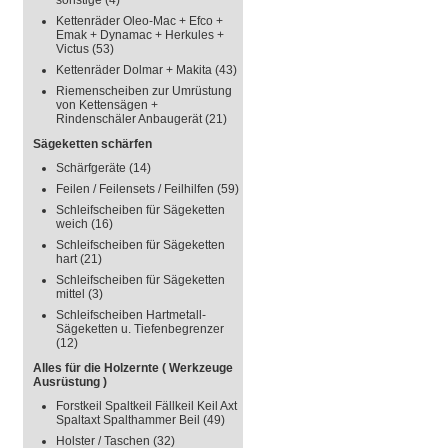
sonstige
(4)
Kettenräder Oleo-Mac + Efco +
Emak + Dynamac + Herkules +
Victus
(53)
Kettenräder Dolmar + Makita
(43)
Riemenscheiben zur Umrüstung
von Kettensägen +
Rindenschäler Anbaugerät
(21)
Sägeketten schärfen
Schärfgeräte
(14)
Feilen / Feilensets / Feilhilfen
(59)
Schleifscheiben für Sägeketten
weich
(16)
Schleifscheiben für Sägeketten
hart
(21)
Schleifscheiben für Sägeketten
mittel
(3)
Schleifscheiben Hartmetall-
Sägeketten u. Tiefenbegrenzer
(12)
Alles für die Holzernte ( Werkzeuge
Ausrüstung )
Forstkeil Spaltkeil Fällkeil Keil Axt
Spaltaxt Spalthammer Beil
(49)
Holster / Taschen
(32)