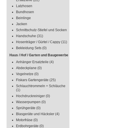
Ersatzteile
(22)
Latzhosen
Bundhosen
Beinlinge
Jacken
Schnittschutz-Stiefel und Socken
Handschuhe
(31)
Hosenträger / Gürtel / Cappy
(11)
Bekleidung Sets
(0)
Haus / Hof / Garten und Baugewerbe
Anhänger Ersatzteile
(4)
Abdeckplane
(0)
Vogelnetze
(0)
Fiskars Gartengeräte
(25)
Schlauchtrommeln + Schläuche
(1)
Hochdruckreiniger
(0)
Wasserpumpen
(0)
Sprühgeräte
(0)
Blasgeräte und Häcksler
(4)
Motorfräse
(0)
Erdbohrgeräte
(0)