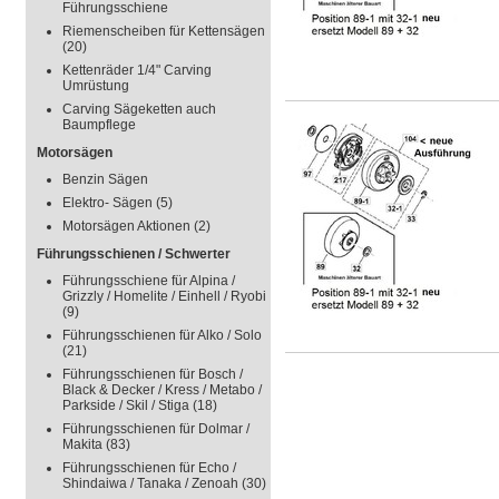
Führungsschiene
Riemenscheiben für Kettensägen
(20)
Kettenräder 1/4" Carving
Umrüstung
Carving Sägeketten auch
Baumpflege
Motorsägen
Benzin Sägen
Elektro- Sägen
(5)
Motorsägen Aktionen
(2)
Führungsschienen / Schwerter
Führungsschiene für Alpina /
Grizzly / Homelite / Einhell / Ryobi
(9)
Führungsschienen für Alko / Solo
(21)
Führungsschienen für Bosch /
Black & Decker / Kress / Metabo /
Parkside / Skil / Stiga
(18)
Führungsschienen für Dolmar /
Makita
(83)
Führungsschienen für Echo /
Shindaiwa / Tanaka / Zenoah
(30)