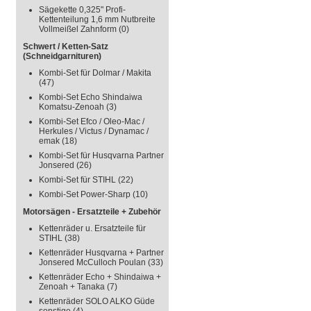
Sägekette 0,325" Profi-
Kettenteilung 1,6 mm Nutbreite
Vollmeißel Zahnform
(0)
Schwert / Ketten-Satz
(Schneidgarnituren)
Kombi-Set für Dolmar / Makita
(47)
Kombi-Set Echo Shindaiwa
Komatsu-Zenoah
(3)
Kombi-Set Efco / Oleo-Mac /
Herkules / Victus / Dynamac /
emak
(18)
Kombi-Set für Husqvarna Partner
Jonsered
(26)
Kombi-Set für STIHL
(22)
Kombi-Set Power-Sharp
(10)
Motorsägen - Ersatzteile + Zubehör
Kettenräder u. Ersatzteile für
STIHL
(38)
Kettenräder Husqvarna + Partner
Jonsered McCulloch Poulan
(33)
Kettenräder Echo + Shindaiwa +
Zenoah + Tanaka
(7)
Kettenräder SOLO ALKO Güde