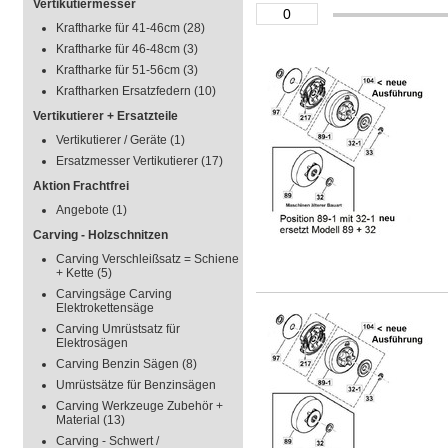
Vertikutiermesser
Kraftharke für 41-46cm
(28)
Kraftharke für 46-48cm
(3)
Kraftharke für 51-56cm
(3)
Kraftharken Ersatzfedern
(10)
Vertikutierer + Ersatzteile
Vertikutierer / Geräte
(1)
Ersatzmesser Vertikutierer
(17)
Aktion Frachtfrei
Angebote
(1)
Carving - Holzschnitzen
Carving Verschleißsatz = Schiene
+ Kette
(5)
Carvingsäge Carving
Elektrokettensäge
Carving Umrüstsatz für
Elektrosägen
Carving Benzin Sägen
(8)
Umrüstsätze für Benzinsägen
Carving Werkzeuge Zubehör +
Material
(13)
Carving - Schwert /