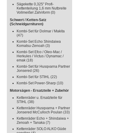
Sägekette 0,325" Profi-
Kettenteilung 1,6 mm Nutbreite
Vollmeißel Zahnform
(0)
Schwert / Ketten-Satz
(Schneidgarnituren)
Kombi-Set für Dolmar / Makita
(47)
Kombi-Set Echo Shindaiwa
Komatsu-Zenoah
(3)
Kombi-Set Efco / Oleo-Mac /
Herkules / Victus / Dynamac /
emak
(18)
Kombi-Set für Husqvarna Partner
Jonsered
(26)
Kombi-Set für STIHL
(22)
Kombi-Set Power-Sharp
(10)
Motorsägen - Ersatzteile + Zubehör
Kettenräder u. Ersatzteile für
STIHL
(38)
Kettenräder Husqvarna + Partner
Jonsered McCulloch Poulan
(33)
Kettenräder Echo + Shindaiwa +
Zenoah + Tanaka
(7)
Kettenräder SOLO ALKO Güde