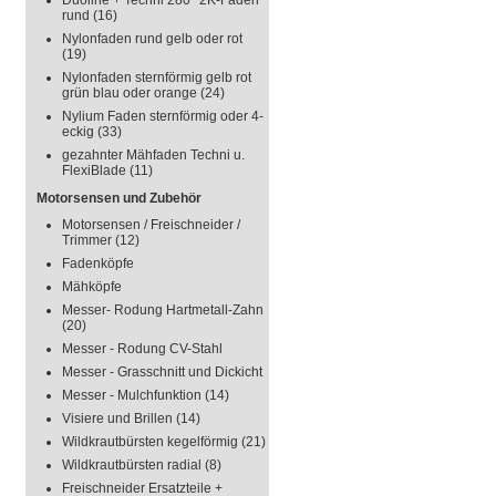
Duoline + Techni 280° 2K-Faden
rund
(16)
Nylonfaden rund gelb oder rot
(19)
Nylonfaden sternförmig gelb rot
grün blau oder orange
(24)
Nylium Faden sternförmig oder 4-
eckig
(33)
gezahnter Mähfaden Techni u.
FlexiBlade
(11)
Motorsensen und Zubehör
Motorsensen / Freischneider /
Trimmer
(12)
Fadenköpfe
Mähköpfe
Messer- Rodung Hartmetall-Zahn
(20)
Messer - Rodung CV-Stahl
Messer - Grasschnitt und Dickicht
Messer - Mulchfunktion
(14)
Visiere und Brillen
(14)
Wildkrautbürsten kegelförmig
(21)
Wildkrautbürsten radial
(8)
Freischneider Ersatzteile +