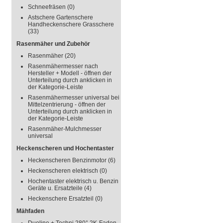
Schneefräsen
(0)
Astschere Gartenschere
Handheckenschere Grasschere
(33)
Rasenmäher und Zubehör
Rasenmäher
(20)
Rasenmähermesser nach
Hersteller + Modell - öffnen der
Unterteilung durch anklicken in
der Kategorie-Leiste
Rasenmähermesser universal bei
Mittelzentrierung - öffnen der
Unterteilung durch anklicken in
der Kategorie-Leiste
Rasenmäher-Mulchmesser
universal
Heckenscheren und Hochentaster
Heckenscheren Benzinmotor
(6)
Heckenscheren elektrisch
(0)
Hochentaster elektrisch u. Benzin
Geräte u. Ersatzteile
(4)
Heckenschere Ersatzteil
(0)
Mähfaden