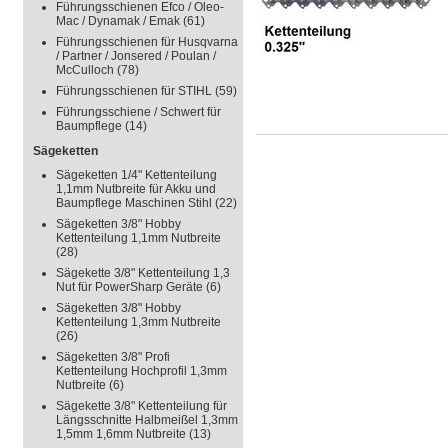
Führungsschienen Efco / Oleo-
Mac / Dynamak / Emak
(61)
Führungsschienen für Husqvarna
/ Partner / Jonsered / Poulan /
McCulloch
(78)
Führungsschienen für STIHL
(59)
Führungsschiene / Schwert für
Baumpflege
(14)
Sägeketten
Sägeketten 1/4" Kettenteilung
1,1mm Nutbreite für Akku und
Baumpflege Maschinen Stihl
(22)
Sägeketten 3/8" Hobby
Kettenteilung 1,1mm Nutbreite
(28)
Sägekette 3/8" Kettenteilung 1,3
Nut für PowerSharp Geräte
(6)
Sägeketten 3/8" Hobby
Kettenteilung 1,3mm Nutbreite
(26)
Sägeketten 3/8" Profi
Kettenteilung Hochprofil 1,3mm
Nutbreite
(6)
Sägekette 3/8" Kettenteilung für
Längsschnitte Halbmeißel 1,3mm
1,5mm 1,6mm Nutbreite
(13)