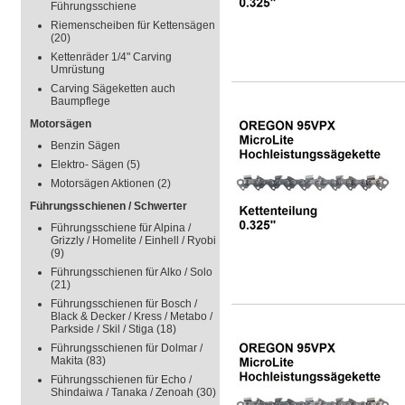
Führungsschiene
Riemenscheiben für Kettensägen
(20)
Kettenräder 1/4" Carving
Umrüstung
Carving Sägeketten auch
Baumpflege
Motorsägen
Benzin Sägen
Elektro- Sägen
(5)
Motorsägen Aktionen
(2)
Führungsschienen / Schwerter
Führungsschiene für Alpina /
Grizzly / Homelite / Einhell / Ryobi
(9)
Führungsschienen für Alko / Solo
(21)
Führungsschienen für Bosch /
Black & Decker / Kress / Metabo /
Parkside / Skil / Stiga
(18)
Führungsschienen für Dolmar /
Makita
(83)
Führungsschienen für Echo /
Shindaiwa / Tanaka / Zenoah
(30)