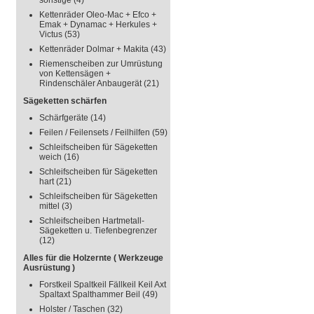
sonstige
(4)
Kettenräder Oleo-Mac + Efco +
Emak + Dynamac + Herkules +
Victus
(53)
Kettenräder Dolmar + Makita
(43)
Riemenscheiben zur Umrüstung
von Kettensägen +
Rindenschäler Anbaugerät
(21)
Sägeketten schärfen
Schärfgeräte
(14)
Feilen / Feilensets / Feilhilfen
(59)
Schleifscheiben für Sägeketten
weich
(16)
Schleifscheiben für Sägeketten
hart
(21)
Schleifscheiben für Sägeketten
mittel
(3)
Schleifscheiben Hartmetall-
Sägeketten u. Tiefenbegrenzer
(12)
Alles für die Holzernte ( Werkzeuge
Ausrüstung )
Forstkeil Spaltkeil Fällkeil Keil Axt
Spaltaxt Spalthammer Beil
(49)
Holster / Taschen
(32)