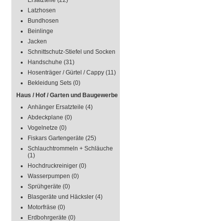
Ersatzteile
(22)
Latzhosen
Bundhosen
Beinlinge
Jacken
Schnittschutz-Stiefel und Socken
Handschuhe
(31)
Hosenträger / Gürtel / Cappy
(11)
Bekleidung Sets
(0)
Haus / Hof / Garten und Baugewerbe
Anhänger Ersatzteile
(4)
Abdeckplane
(0)
Vogelnetze
(0)
Fiskars Gartengeräte
(25)
Schlauchtrommeln + Schläuche
(1)
Hochdruckreiniger
(0)
Wasserpumpen
(0)
Sprühgeräte
(0)
Blasgeräte und Häcksler
(4)
Motorfräse
(0)
Erdbohrgeräte
(0)