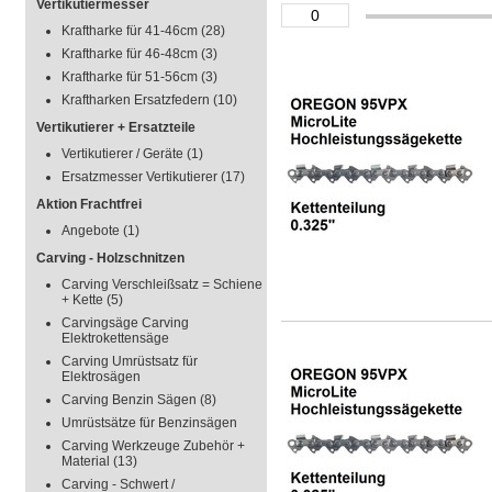
Vertikutiermesser
Kraftharke für 41-46cm
(28)
Kraftharke für 46-48cm
(3)
Kraftharke für 51-56cm
(3)
Kraftharken Ersatzfedern
(10)
Vertikutierer + Ersatzteile
Vertikutierer / Geräte
(1)
Ersatzmesser Vertikutierer
(17)
Aktion Frachtfrei
Angebote
(1)
Carving - Holzschnitzen
Carving Verschleißsatz = Schiene
+ Kette
(5)
Carvingsäge Carving
Elektrokettensäge
Carving Umrüstsatz für
Elektrosägen
Carving Benzin Sägen
(8)
Umrüstsätze für Benzinsägen
Carving Werkzeuge Zubehör +
Material
(13)
Carving - Schwert /