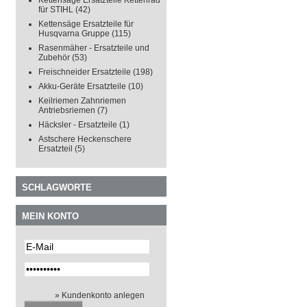
Kettensäge Ersatzteile Kettenrad
für STIHL
(42)
Kettensäge Ersatzteile für
Husqvarna Gruppe
(115)
Rasenmäher - Ersatzteile und
Zubehör
(53)
Freischneider Ersatzteile
(198)
Akku-Geräte Ersatzteile
(10)
Keilriemen Zahnriemen
Antriebsriemen
(7)
Häcksler - Ersatzteile
(1)
Astschere Heckenschere
Ersatzteil
(5)
SCHLAGWORTE
MEIN KONTO
» Kundenkonto anlegen