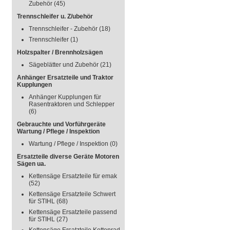
Zubehör
(45)
Trennschleifer u. Z/ubehör
Trennschleifer - Zubehör
(18)
Trennschleifer
(1)
Holzspalter / Brennholzsägen
Sägeblätter und Zubehör
(21)
Anhänger Ersatzteile und Traktor
Kupplungen
Anhänger Kupplungen für
Rasentraktoren und Schlepper
(6)
Gebrauchte und Vorführgeräte
Wartung / Pflege / Inspektion
Wartung / Pflege / Inspektion
(0)
Ersatzteile diverse Geräte Motoren
Sägen ua.
Kettensäge Ersatzteile für emak
(52)
Kettensäge Ersatzteile Schwert
für STIHL
(68)
Kettensäge Ersatzteile passend
für STIHL
(27)