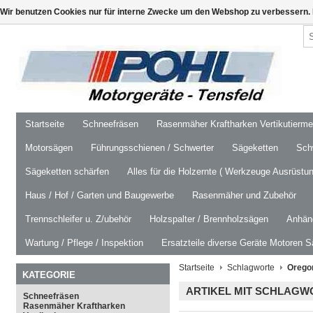
Wir benutzen Cookies nur für interne Zwecke um den Webshop zu verbessern. 
Startseite
Schneefräsen
Rasenmäher Kraftharken Vertikutierm
Motorsägen
Führungsschienen / Schwerter
Sägeketten
Schw
Sägeketten schärfen
Alles für die Holzernte ( Werkzeuge Ausrüstun
Haus / Hof / Garten und Baugewerbe
Rasenmäher und Zubehör
Trennschleifer u. Z/ubehör
Holzspalter / Brennholzsägen
Anhäng
Wartung / Pflege / Inspektion
Ersatzteile diverse Geräte Motoren S
Startseite
Schlagworte
Oregon
KATEGORIE
ARTIKEL MIT SCHLAGW
Schneefräsen
Rasenmäher Kraftharken