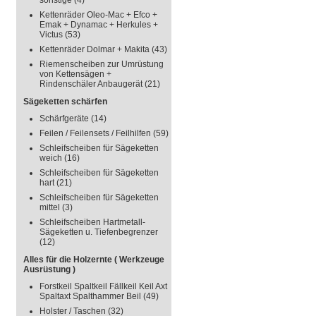
sonstige
(4)
Kettenräder Oleo-Mac + Efco +
Emak + Dynamac + Herkules +
Victus
(53)
Kettenräder Dolmar + Makita
(43)
Riemenscheiben zur Umrüstung
von Kettensägen +
Rindenschäler Anbaugerät
(21)
Sägeketten schärfen
Schärfgeräte
(14)
Feilen / Feilensets / Feilhilfen
(59)
Schleifscheiben für Sägeketten
weich
(16)
Schleifscheiben für Sägeketten
hart
(21)
Schleifscheiben für Sägeketten
mittel
(3)
Schleifscheiben Hartmetall-
Sägeketten u. Tiefenbegrenzer
(12)
Alles für die Holzernte ( Werkzeuge
Ausrüstung )
Forstkeil Spaltkeil Fällkeil Keil Axt
Spaltaxt Spalthammer Beil
(49)
Holster / Taschen
(32)