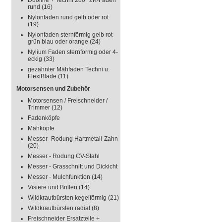
Duoline + Techni 280° 2K-Faden
rund
(16)
Nylonfaden rund gelb oder rot
(19)
Nylonfaden sternförmig gelb rot
grün blau oder orange
(24)
Nylium Faden sternförmig oder 4-
eckig
(33)
gezahnter Mähfaden Techni u.
FlexiBlade
(11)
Motorsensen und Zubehör
Motorsensen / Freischneider /
Trimmer
(12)
Fadenköpfe
Mähköpfe
Messer- Rodung Hartmetall-Zahn
(20)
Messer - Rodung CV-Stahl
Messer - Grasschnitt und Dickicht
Messer - Mulchfunktion
(14)
Visiere und Brillen
(14)
Wildkrautbürsten kegelförmig
(21)
Wildkrautbürsten radial
(8)
Freischneider Ersatzteile +