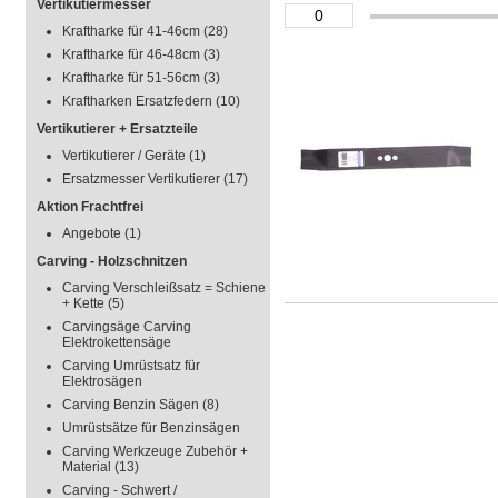
Vertikutiermesser
Kraftharke für 41-46cm
(28)
Kraftharke für 46-48cm
(3)
Kraftharke für 51-56cm
(3)
Kraftharken Ersatzfedern
(10)
Vertikutierer + Ersatzteile
Vertikutierer / Geräte
(1)
Ersatzmesser Vertikutierer
(17)
Aktion Frachtfrei
Angebote
(1)
Carving - Holzschnitzen
Carving Verschleißsatz = Schiene
+ Kette
(5)
Carvingsäge Carving
Elektrokettensäge
Carving Umrüstsatz für
Elektrosägen
Carving Benzin Sägen
(8)
Umrüstsätze für Benzinsägen
Carving Werkzeuge Zubehör +
Material
(13)
Carving - Schwert /