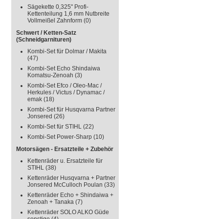
Sägekette 0,325" Profi-
Kettenteilung 1,6 mm Nutbreite
Vollmeißel Zahnform
(0)
Schwert / Ketten-Satz
(Schneidgarnituren)
Kombi-Set für Dolmar / Makita
(47)
Kombi-Set Echo Shindaiwa
Komatsu-Zenoah
(3)
Kombi-Set Efco / Oleo-Mac /
Herkules / Victus / Dynamac /
emak
(18)
Kombi-Set für Husqvarna Partner
Jonsered
(26)
Kombi-Set für STIHL
(22)
Kombi-Set Power-Sharp
(10)
Motorsägen - Ersatzteile + Zubehör
Kettenräder u. Ersatzteile für
STIHL
(38)
Kettenräder Husqvarna + Partner
Jonsered McCulloch Poulan
(33)
Kettenräder Echo + Shindaiwa +
Zenoah + Tanaka
(7)
Kettenräder SOLO ALKO Güde