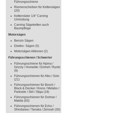
Führungsschiene
Riemenscheiben für Kettensägen
(20)
Kettenräder 1/4" Carving
Umrüstung
Carving Sägeketten auch
Baumpflege
Motorsägen
Benzin Sägen
Elektro- Sägen
(5)
Motorsägen Aktionen
(2)
Führungsschienen / Schwerter
Führungsschiene für Alpina /
Grizzly / Homelite / Einhell / Ryobi
(9)
Führungsschienen für Alko / Solo
(21)
Führungsschienen für Bosch /
Black & Decker / Kress / Metabo /
Parkside / Skil / Stiga
(18)
Führungsschienen für Dolmar /
Makita
(83)
Führungsschienen für Echo /
Shindaiwa / Tanaka / Zenoah
(30)