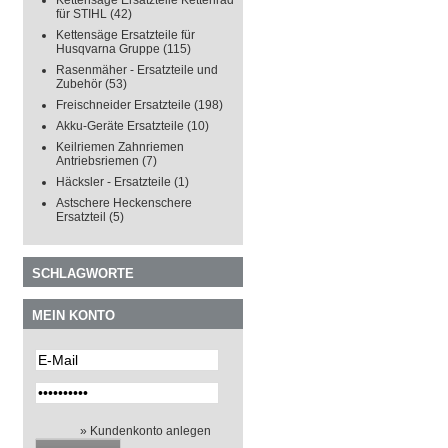
Kettensäge Ersatzteile Kettenrad
für STIHL
(42)
Kettensäge Ersatzteile für
Husqvarna Gruppe
(115)
Rasenmäher - Ersatzteile und
Zubehör
(53)
Freischneider Ersatzteile
(198)
Akku-Geräte Ersatzteile
(10)
Keilriemen Zahnriemen
Antriebsriemen
(7)
Häcksler - Ersatzteile
(1)
Astschere Heckenschere
Ersatzteil
(5)
SCHLAGWORTE
MEIN KONTO
» Kundenkonto anlegen