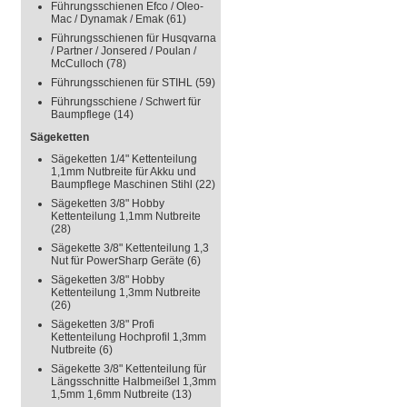
Führungsschienen Efco / Oleo-
Mac / Dynamak / Emak
(61)
Führungsschienen für Husqvarna
/ Partner / Jonsered / Poulan /
McCulloch
(78)
Führungsschienen für STIHL
(59)
Führungsschiene / Schwert für
Baumpflege
(14)
Sägeketten
Sägeketten 1/4" Kettenteilung
1,1mm Nutbreite für Akku und
Baumpflege Maschinen Stihl
(22)
Sägeketten 3/8" Hobby
Kettenteilung 1,1mm Nutbreite
(28)
Sägekette 3/8" Kettenteilung 1,3
Nut für PowerSharp Geräte
(6)
Sägeketten 3/8" Hobby
Kettenteilung 1,3mm Nutbreite
(26)
Sägeketten 3/8" Profi
Kettenteilung Hochprofil 1,3mm
Nutbreite
(6)
Sägekette 3/8" Kettenteilung für
Längsschnitte Halbmeißel 1,3mm
1,5mm 1,6mm Nutbreite
(13)