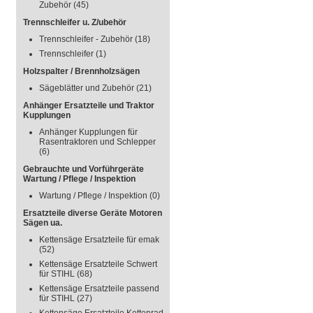
Zubehör
(45)
Trennschleifer u. Z/ubehör
Trennschleifer - Zubehör
(18)
Trennschleifer
(1)
Holzspalter / Brennholzsägen
Sägeblätter und Zubehör
(21)
Anhänger Ersatzteile und Traktor
Kupplungen
Anhänger Kupplungen für
Rasentraktoren und Schlepper
(6)
Gebrauchte und Vorführgeräte
Wartung / Pflege / Inspektion
Wartung / Pflege / Inspektion
(0)
Ersatzteile diverse Geräte Motoren
Sägen ua.
Kettensäge Ersatzteile für emak
(52)
Kettensäge Ersatzteile Schwert
für STIHL
(68)
Kettensäge Ersatzteile passend
für STIHL
(27)