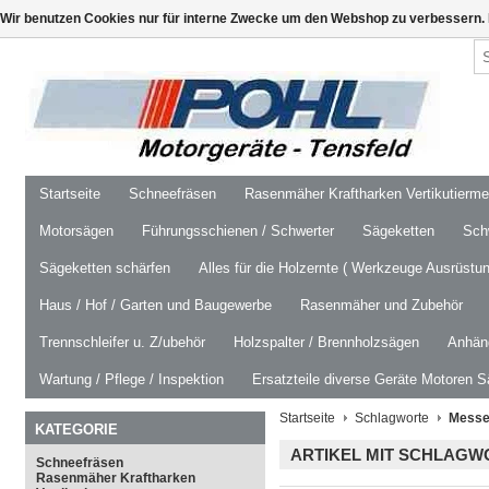
Wir benutzen Cookies nur für interne Zwecke um den Webshop zu verbessern. 
Startseite
Schneefräsen
Rasenmäher Kraftharken Vertikutierm
Motorsägen
Führungsschienen / Schwerter
Sägeketten
Schw
Sägeketten schärfen
Alles für die Holzernte ( Werkzeuge Ausrüstun
Haus / Hof / Garten und Baugewerbe
Rasenmäher und Zubehör
Trennschleifer u. Z/ubehör
Holzspalter / Brennholzsägen
Anhäng
Wartung / Pflege / Inspektion
Ersatzteile diverse Geräte Motoren S
Startseite
Schlagworte
Messe
KATEGORIE
ARTIKEL MIT SCHLAG
Schneefräsen
Rasenmäher Kraftharken