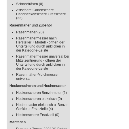
Schneefräsen
(0)
Astschere Gartenschere
Handheckenschere Grasschere
(33)
Rasenmäher und Zubehör
Rasenmäher
(20)
Rasenmähermesser nach
Hersteller + Modell - öffnen der
Unterteilung durch anklicken in
der Kategorie-Leiste
Rasenmähermesser universal bei
Mittelzentrierung - öffnen der
Unterteilung durch anklicken in
der Kategorie-Leiste
Rasenmäher-Mulchmesser
universal
Heckenscheren und Hochentaster
Heckenscheren Benzinmotor
(6)
Heckenscheren elektrisch
(0)
Hochentaster elektrisch u. Benzin
Geräte u. Ersatzteile
(4)
Heckenschere Ersatzteil
(0)
Mähfaden