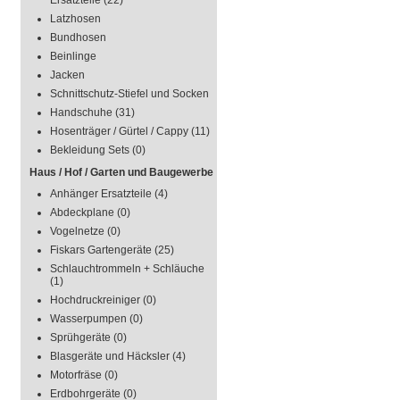
Ersatzteile
(22)
Latzhosen
Bundhosen
Beinlinge
Jacken
Schnittschutz-Stiefel und Socken
Handschuhe
(31)
Hosenträger / Gürtel / Cappy
(11)
Bekleidung Sets
(0)
Haus / Hof / Garten und Baugewerbe
Anhänger Ersatzteile
(4)
Abdeckplane
(0)
Vogelnetze
(0)
Fiskars Gartengeräte
(25)
Schlauchtrommeln + Schläuche
(1)
Hochdruckreiniger
(0)
Wasserpumpen
(0)
Sprühgeräte
(0)
Blasgeräte und Häcksler
(4)
Motorfräse
(0)
Erdbohrgeräte
(0)