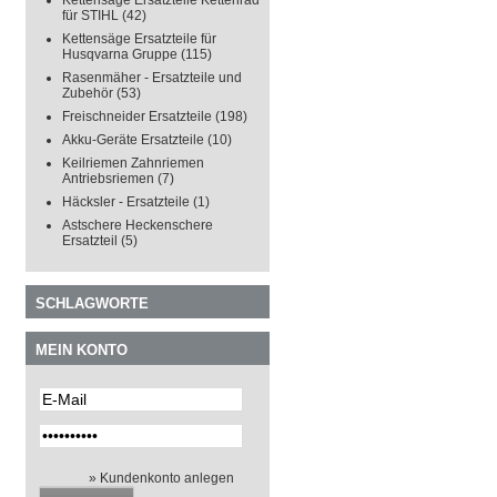
Kettensäge Ersatzteile Kettenrad
für STIHL
(42)
Kettensäge Ersatzteile für
Husqvarna Gruppe
(115)
Rasenmäher - Ersatzteile und
Zubehör
(53)
Freischneider Ersatzteile
(198)
Akku-Geräte Ersatzteile
(10)
Keilriemen Zahnriemen
Antriebsriemen
(7)
Häcksler - Ersatzteile
(1)
Astschere Heckenschere
Ersatzteil
(5)
SCHLAGWORTE
MEIN KONTO
» Kundenkonto anlegen