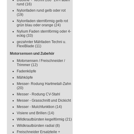
Duoline + Techni 280° 2K-Faden
rund
(16)
Nylonfaden rund gelb oder rot
(19)
Nylonfaden sternförmig gelb rot
grün blau oder orange
(24)
Nylium Faden sternförmig oder 4-
eckig
(33)
gezahnter Mähfaden Techni u.
FlexiBlade
(11)
Motorsensen und Zubehör
Motorsensen / Freischneider /
Trimmer
(12)
Fadenköpfe
Mähköpfe
Messer- Rodung Hartmetall-Zahn
(20)
Messer - Rodung CV-Stahl
Messer - Grasschnitt und Dickicht
Messer - Mulchfunktion
(14)
Visiere und Brillen
(14)
Wildkrautbürsten kegelförmig
(21)
Wildkrautbürsten radial
(8)
Freischneider Ersatzteile +