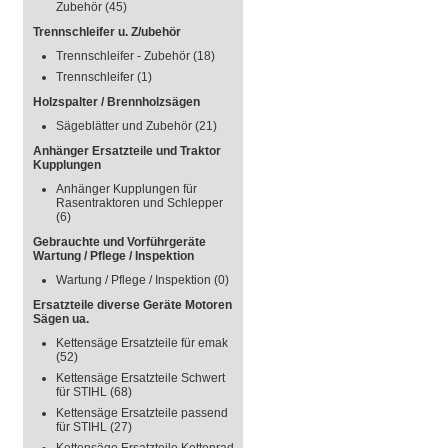
Zubehör
(45)
Trennschleifer u. Z/ubehör
Trennschleifer - Zubehör
(18)
Trennschleifer
(1)
Holzspalter / Brennholzsägen
Sägeblätter und Zubehör
(21)
Anhänger Ersatzteile und Traktor
Kupplungen
Anhänger Kupplungen für
Rasentraktoren und Schlepper
(6)
Gebrauchte und Vorführgeräte
Wartung / Pflege / Inspektion
Wartung / Pflege / Inspektion
(0)
Ersatzteile diverse Geräte Motoren
Sägen ua.
Kettensäge Ersatzteile für emak
(52)
Kettensäge Ersatzteile Schwert
für STIHL
(68)
Kettensäge Ersatzteile passend
für STIHL
(27)