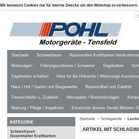
Wir benutzen Cookies nur für interne Zwecke um den Webshop zu verbessern. 
Startseite
Schneefräsen
Rasenmäher Kraftharken Vertikutierm
Motorsägen
Führungsschienen / Schwerter
Sägeketten
Schw
Sägeketten schärfen
Alles für die Holzernte ( Werkzeuge Ausrüstun
Haus / Hof / Garten und Baugewerbe
Rasenmäher und Zubehör
Trennschleifer u. Z/ubehör
Holzspalter / Brennholzsägen
Anhäng
Wartung / Pflege / Inspektion
Ersatzteile diverse Geräte Motoren S
Startseite
Schlagworte
Lasth
KATEGORIE
ARTIKEL MIT SCHLAGW
Schneefräsen
Rasenmäher Kraftharken