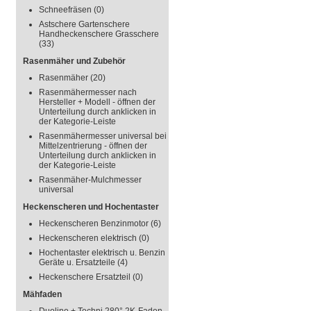
Schneefräsen
(0)
Astschere Gartenschere
Handheckenschere Grasschere
(33)
Rasenmäher und Zubehör
Rasenmäher
(20)
Rasenmähermesser nach
Hersteller + Modell - öffnen der
Unterteilung durch anklicken in
der Kategorie-Leiste
Rasenmähermesser universal bei
Mittelzentrierung - öffnen der
Unterteilung durch anklicken in
der Kategorie-Leiste
Rasenmäher-Mulchmesser
universal
Heckenscheren und Hochentaster
Heckenscheren Benzinmotor
(6)
Heckenscheren elektrisch
(0)
Hochentaster elektrisch u. Benzin
Geräte u. Ersatzteile
(4)
Heckenschere Ersatzteil
(0)
Mähfaden