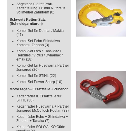
Sägekette 0,325" Profi-
Kettenteilung 1,6 mm Nutbreite
Vollmeißel Zahnform
(0)
Schwert / Ketten-Satz
(Schneidgarnituren)
Kombi-Set für Dolmar / Makita
(47)
Kombi-Set Echo Shindaiwa
Komatsu-Zenoah
(3)
Kombi-Set Efco / Oleo-Mac /
Herkules / Victus / Dynamac /
emak
(18)
Kombi-Set für Husqvarna Partner
Jonsered
(26)
Kombi-Set für STIHL
(22)
Kombi-Set Power-Sharp
(10)
Motorsägen - Ersatzteile + Zubehör
Kettenräder u. Ersatzteile für
STIHL
(38)
Kettenräder Husqvarna + Partner
Jonsered McCulloch Poulan
(33)
Kettenräder Echo + Shindaiwa +
Zenoah + Tanaka
(7)
Kettenräder SOLO ALKO Güde