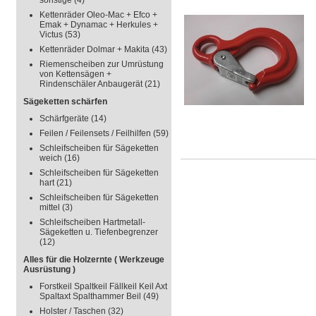
sonstige
(4)
Kettenräder Oleo-Mac + Efco +
Emak + Dynamac + Herkules +
Victus
(53)
Kettenräder Dolmar + Makita
(43)
Riemenscheiben zur Umrüstung
von Kettensägen +
Rindenschäler Anbaugerät
(21)
Sägeketten schärfen
Schärfgeräte
(14)
Feilen / Feilensets / Feilhilfen
(59)
Schleifscheiben für Sägeketten
weich
(16)
Schleifscheiben für Sägeketten
hart
(21)
Schleifscheiben für Sägeketten
mittel
(3)
Schleifscheiben Hartmetall-
Sägeketten u. Tiefenbegrenzer
(12)
Alles für die Holzernte ( Werkzeuge
Ausrüstung )
Forstkeil Spaltkeil Fällkeil Keil Axt
Spaltaxt Spalthammer Beil
(49)
Holster / Taschen
(32)