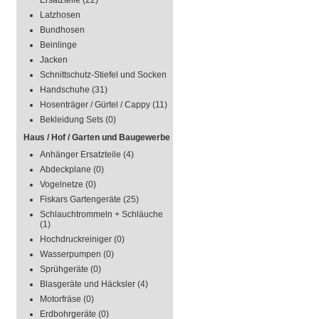
Ersatzteile
(22)
Latzhosen
Bundhosen
Beinlinge
Jacken
Schnittschutz-Stiefel und Socken
Handschuhe
(31)
Hosenträger / Gürtel / Cappy
(11)
Bekleidung Sets
(0)
Haus / Hof / Garten und Baugewerbe
Anhänger Ersatzteile
(4)
Abdeckplane
(0)
Vogelnetze
(0)
Fiskars Gartengeräte
(25)
Schlauchtrommeln + Schläuche
(1)
Hochdruckreiniger
(0)
Wasserpumpen
(0)
Sprühgeräte
(0)
Blasgeräte und Häcksler
(4)
Motorfräse
(0)
Erdbohrgeräte
(0)