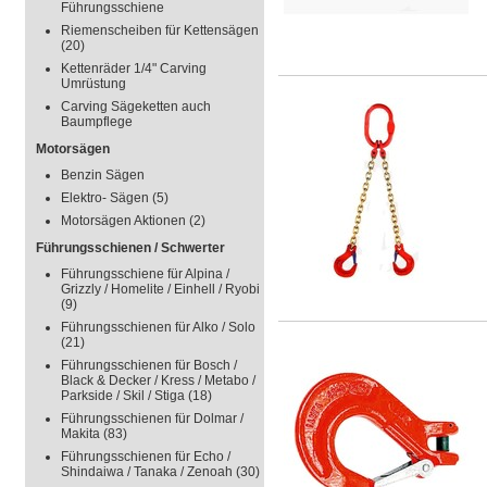
Führungsschiene
Riemenscheiben für Kettensägen
(20)
Kettenräder 1/4" Carving
Umrüstung
Carving Sägeketten auch
Baumpflege
Motorsägen
Benzin Sägen
Elektro- Sägen
(5)
Motorsägen Aktionen
(2)
Führungsschienen / Schwerter
Führungsschiene für Alpina /
Grizzly / Homelite / Einhell / Ryobi
(9)
Führungsschienen für Alko / Solo
(21)
Führungsschienen für Bosch /
Black & Decker / Kress / Metabo /
Parkside / Skil / Stiga
(18)
Führungsschienen für Dolmar /
Makita
(83)
Führungsschienen für Echo /
Shindaiwa / Tanaka / Zenoah
(30)