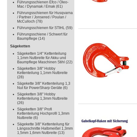
Führungsschienen Efco / Oleo-
Mac / Dynamak / Emak
(61)
Führungsschienen für Husqvarna
/ Partner / Jonsered / Poulan /
McCulloch
(78)
Führungsschienen für STIHL
(59)
Führungsschiene / Schwert für
Baumpflege
(14)
Sägeketten
Sägeketten 1/4" Kettenteilung
1,1mm Nutbreite für Akku und
Baumpflege Maschinen Stihl
(22)
Sägeketten 3/8" Hobby
Kettenteilung 1,1mm Nutbreite
(28)
Sägekette 3/8" Kettenteilung 1,3
Nut für PowerSharp Geräte
(6)
Sägeketten 3/8" Hobby
Kettenteilung 1,3mm Nutbreite
(26)
Sägeketten 3/8" Profi
Kettenteilung Hochprofil 1,3mm
Nutbreite
(6)
Sägekette 3/8" Kettenteilung für
Längsschnitte Halbmeißel 1,3mm
1,5mm 1,6mm Nutbreite
(13)