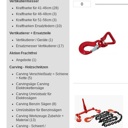
Vertikutiermesser
Kraftharke für 41-46cm
(28)
Kraftharke für 46-48cm
(3)
Kraftharke für 51-56cm
(3)
Kraftharken Ersatzfedern
(10)
Vertikutierer + Ersatzteile
Vertikutierer / Geräte
(1)
Ersatzmesser Vertikutierer
(17)
Aktion Frachtfrei
Angebote
(1)
Carving - Holzschnitzen
Carving Verschleißsatz = Schiene
+ Kette
(5)
Carvingsäge Carving
Elektrokettensäge
Carving Umrüstsatz für
Elektrosägen
Carving Benzin Sägen
(8)
Umrüstsätze für Benzinsägen
Carving Werkzeuge Zubehör +
Material
(13)
Carving - Schwert /