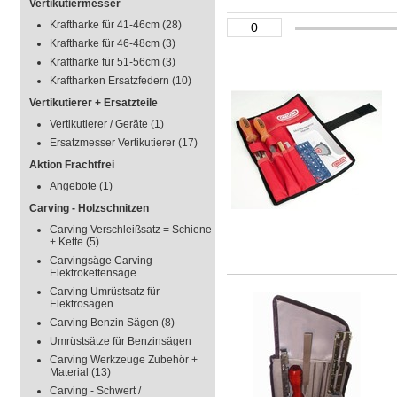
Vertikutiermesser
Kraftharke für 41-46cm
(28)
Kraftharke für 46-48cm
(3)
Kraftharke für 51-56cm
(3)
Kraftharken Ersatzfedern
(10)
Vertikutierer + Ersatzteile
Vertikutierer / Geräte
(1)
Ersatzmesser Vertikutierer
(17)
Aktion Frachtfrei
Angebote
(1)
Carving - Holzschnitzen
Carving Verschleißsatz = Schiene
+ Kette
(5)
Carvingsäge Carving
Elektrokettensäge
Carving Umrüstsatz für
Elektrosägen
Carving Benzin Sägen
(8)
Umrüstsätze für Benzinsägen
Carving Werkzeuge Zubehör +
Material
(13)
Carving - Schwert /