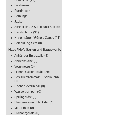
Ersatzteile
(22)
Latzhosen
Bundhosen
Beinlinge
Jacken
Schnittschutz-Stiefel und Socken
Handschuhe
(31)
Hosenträger / Gürtel / Cappy
(11)
Bekleidung Sets
(0)
Haus / Hof / Garten und Baugewerbe
Anhänger Ersatzteile
(4)
Abdeckplane
(0)
Vogelnetze
(0)
Fiskars Gartengeräte
(25)
Schlauchtrommeln + Schläuche
(1)
Hochdruckreiniger
(0)
Wasserpumpen
(0)
Sprühgeräte
(0)
Blasgeräte und Häcksler
(4)
Motorfräse
(0)
Erdbohrgeräte
(0)