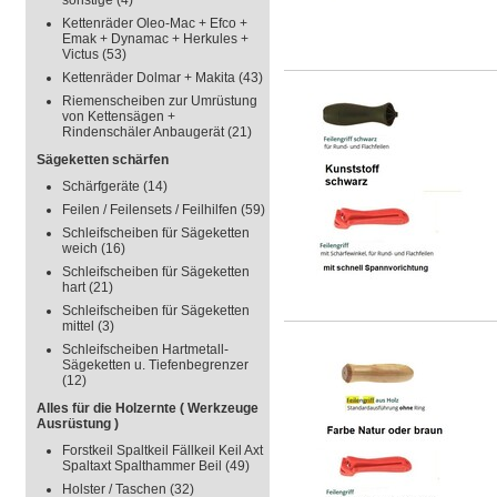
sonstige
(4)
Kettenräder Oleo-Mac + Efco +
Emak + Dynamac + Herkules +
Victus
(53)
Kettenräder Dolmar + Makita
(43)
Riemenscheiben zur Umrüstung
von Kettensägen +
Rindenschäler Anbaugerät
(21)
Sägeketten schärfen
Schärfgeräte
(14)
Feilen / Feilensets / Feilhilfen
(59)
Schleifscheiben für Sägeketten
weich
(16)
Schleifscheiben für Sägeketten
hart
(21)
Schleifscheiben für Sägeketten
mittel
(3)
Schleifscheiben Hartmetall-
Sägeketten u. Tiefenbegrenzer
(12)
Alles für die Holzernte ( Werkzeuge
Ausrüstung )
Forstkeil Spaltkeil Fällkeil Keil Axt
Spaltaxt Spalthammer Beil
(49)
Holster / Taschen
(32)