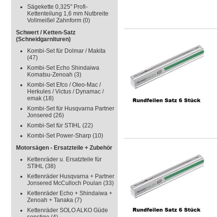
Sägekette 0,325" Profi-
Kettenteilung 1,6 mm Nutbreite
Vollmeißel Zahnform
(0)
Schwert / Ketten-Satz
(Schneidgarnituren)
Kombi-Set für Dolmar / Makita
(47)
Kombi-Set Echo Shindaiwa
Komatsu-Zenoah
(3)
Kombi-Set Efco / Oleo-Mac /
Herkules / Victus / Dynamac /
emak
(18)
Kombi-Set für Husqvarna Partner
Jonsered
(26)
Kombi-Set für STIHL
(22)
Kombi-Set Power-Sharp
(10)
Motorsägen - Ersatzteile + Zubehör
Kettenräder u. Ersatzteile für
STIHL
(38)
Kettenräder Husqvarna + Partner
Jonsered McCulloch Poulan
(33)
Kettenräder Echo + Shindaiwa +
Zenoah + Tanaka
(7)
Kettenräder SOLO ALKO Güde