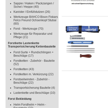
Sappie / Haken / Packzangen /
Sichel / Heppe
(40)
Kanister / Einfüllstutzen
(26)
Werkzeuge BAHCO Bison Fiskars
Felco Freund Ochsenkopf Stubai
(60)
Forst - Werkzeuge
(70)
Werkzeuge für Reparatur und
Pflege
(21)
Forstkette Lastenkette
Transportsicherung Kettenbauteile
Forst Gurte + Rundschlingen +
Beschläge
(17)
Forstketten - Zubehör - Bauteile
(52)
Forstketten
(43)
Forstketten m. Verkürzung
(22)
Forstseilwinden - Zubehör -
Beschläge
(22)
Transportsicherung Bauteile
(4)
Lastenkette und Beschläge
(10)
Forst Bekleidung
Helm Forsthelm + Helm -