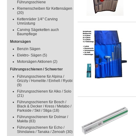
Führungsschiene
Riemenscheiben für Kettensägen
(20)
Kettenräder 1/4" Carving
Umrüstung
Carving Sägeketten auch
Baumpflege
Motorsägen
Benzin Sägen
Elektro- Sägen
(5)
Motorsägen Aktionen
(2)
Führungsschienen / Schwerter
Führungsschiene für Alpina /
Grizzly / Homelite / Einhell / Ryobi
(9)
Führungsschienen für Alko / Solo
(21)
Führungsschienen für Bosch /
Black & Decker / Kress / Metabo /
Parkside / Skil / Stiga
(18)
Führungsschienen für Dolmar /
Makita
(83)
Führungsschienen für Echo /
Shindaiwa / Tanaka / Zenoah
(30)