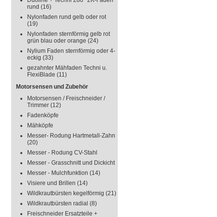
Duoline + Techni 280° 2K-Faden
rund
(16)
Nylonfaden rund gelb oder rot
(19)
Nylonfaden sternförmig gelb rot
grün blau oder orange
(24)
Nylium Faden sternförmig oder 4-
eckig
(33)
gezahnter Mähfaden Techni u.
FlexiBlade
(11)
Motorsensen und Zubehör
Motorsensen / Freischneider /
Trimmer
(12)
Fadenköpfe
Mähköpfe
Messer- Rodung Hartmetall-Zahn
(20)
Messer - Rodung CV-Stahl
Messer - Grasschnitt und Dickicht
Messer - Mulchfunktion
(14)
Visiere und Brillen
(14)
Wildkrautbürsten kegelförmig
(21)
Wildkrautbürsten radial
(8)
Freischneider Ersatzteile +