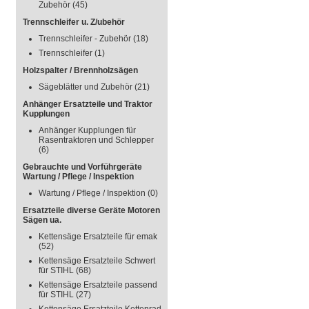
Zubehör
(45)
Trennschleifer u. Z/ubehör
Trennschleifer - Zubehör
(18)
Trennschleifer
(1)
Holzspalter / Brennholzsägen
Sägeblätter und Zubehör
(21)
Anhänger Ersatzteile und Traktor
Kupplungen
Anhänger Kupplungen für
Rasentraktoren und Schlepper
(6)
Gebrauchte und Vorführgeräte
Wartung / Pflege / Inspektion
Wartung / Pflege / Inspektion
(0)
Ersatzteile diverse Geräte Motoren
Sägen ua.
Kettensäge Ersatzteile für emak
(52)
Kettensäge Ersatzteile Schwert
für STIHL
(68)
Kettensäge Ersatzteile passend
für STIHL
(27)