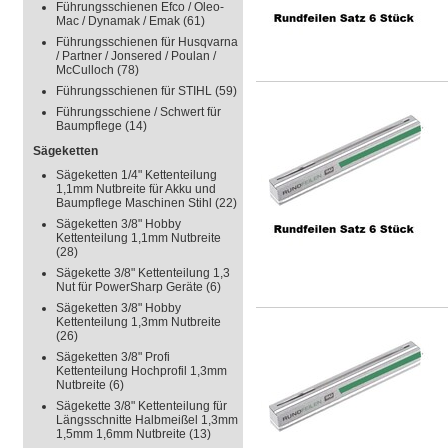
Führungsschienen Efco / Oleo-
Mac / Dynamak / Emak
(61)
Führungsschienen für Husqvarna
/ Partner / Jonsered / Poulan /
McCulloch
(78)
Führungsschienen für STIHL
(59)
Führungsschiene / Schwert für
Baumpflege
(14)
Sägeketten
Sägeketten 1/4" Kettenteilung
1,1mm Nutbreite für Akku und
Baumpflege Maschinen Stihl
(22)
Sägeketten 3/8" Hobby
Kettenteilung 1,1mm Nutbreite
(28)
Sägekette 3/8" Kettenteilung 1,3
Nut für PowerSharp Geräte
(6)
Sägeketten 3/8" Hobby
Kettenteilung 1,3mm Nutbreite
(26)
Sägeketten 3/8" Profi
Kettenteilung Hochprofil 1,3mm
Nutbreite
(6)
Sägekette 3/8" Kettenteilung für
Längsschnitte Halbmeißel 1,3mm
1,5mm 1,6mm Nutbreite
(13)