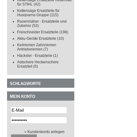
Kettensäge Ersatzteile Kettenrad
für STIHL
(42)
Kettensäge Ersatzteile für
Husqvarna Gruppe
(115)
Rasenmäher - Ersatzteile und
Zubehör
(53)
Freischneider Ersatzteile
(198)
Akku-Geräte Ersatzteile
(10)
Keilriemen Zahnriemen
Antriebsriemen
(7)
Häcksler - Ersatzteile
(1)
Astschere Heckenschere
Ersatzteil
(5)
SCHLAGWORTE
MEIN KONTO
» Kundenkonto anlegen