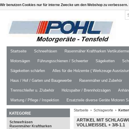
Wir benutzen Cookies nur für interne Zwecke um den Webshop zu verbessern. 
Startseite
Schneefräsen
Rasenmäher Kraftharken Vertikutierm
Motorsägen
Führungsschienen / Schwerter
Sägeketten
Schw
Sägeketten schärfen
Alles für die Holzernte ( Werkzeuge Ausrüstun
Haus / Hof / Garten und Baugewerbe
Rasenmäher und Zubehör
Trennschleifer u. Z/ubehör
Holzspalter / Brennholzsägen
Anhäng
Wartung / Pflege / Inspektion
Ersatzteile diverse Geräte Motoren S
Startseite
Schlagworte
Ketten
KATEGORIE
ARTIKEL MIT SCHLAGWO
Schneefräsen
VOLLMEISSEL + 3/8-1.1
Rasenmäher Kraftharken