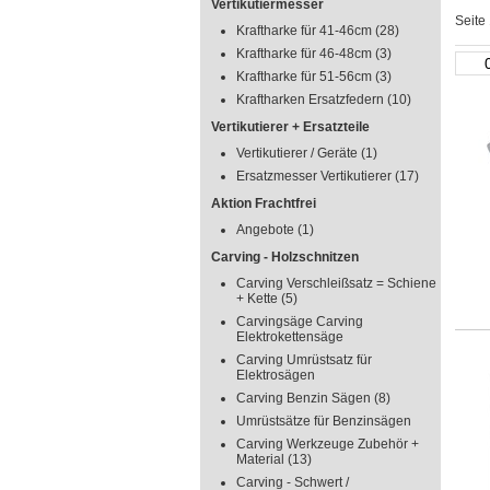
Vertikutiermesser
Seite
Kraftharke für 41-46cm
(28)
Kraftharke für 46-48cm
(3)
Kraftharke für 51-56cm
(3)
Kraftharken Ersatzfedern
(10)
Vertikutierer + Ersatzteile
Vertikutierer / Geräte
(1)
Ersatzmesser Vertikutierer
(17)
Aktion Frachtfrei
Angebote
(1)
Carving - Holzschnitzen
Carving Verschleißsatz = Schiene
+ Kette
(5)
Carvingsäge Carving
Elektrokettensäge
Carving Umrüstsatz für
Elektrosägen
Carving Benzin Sägen
(8)
Umrüstsätze für Benzinsägen
Carving Werkzeuge Zubehör +
Material
(13)
Carving - Schwert /