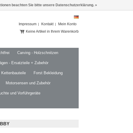
ationen beachten Sie bitte unsere Datenschutzerklärung. »
Impressum
Kontakt
Mein Konto
Keine Artikel in Ihrem Warenkorb
htfrei
Carving - Holzschnitzen
ägen - Ersatzteile + Zubehör
 Kettenbauteile
Forst Bekleidung
Motorsensen und Zubehör
uchte und Vorführgeräte
OBBY