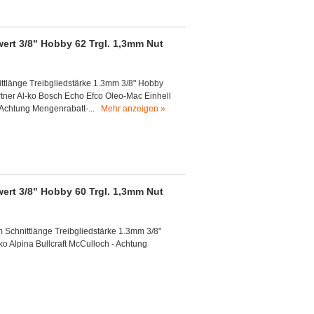
ert 3/8" Hobby 62 Trgl. 1,3mm Nut
ittlänge Treibgliedstärke 1.3mm 3/8" Hobby
rtner Al-ko Bosch Echo Efco Oleo-Mac Einhell
 Achtung Mengenrabatt-...
Mehr anzeigen »
ert 3/8" Hobby 60 Trgl. 1,3mm Nut
m Schnittlänge Treibgliedstärke 1.3mm 3/8"
ko Alpina Bullcraft McCulloch - Achtung