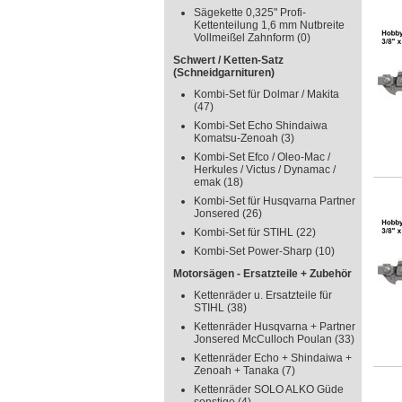
Sägekette 0,325" Profi-
Kettenteilung 1,6 mm Nutbreite
Vollmeißel Zahnform
(0)
Schwert / Ketten-Satz
(Schneidgarnituren)
Kombi-Set für Dolmar / Makita
(47)
Kombi-Set Echo Shindaiwa
Komatsu-Zenoah
(3)
Kombi-Set Efco / Oleo-Mac /
Herkules / Victus / Dynamac /
emak
(18)
Kombi-Set für Husqvarna Partner
Jonsered
(26)
Kombi-Set für STIHL
(22)
Kombi-Set Power-Sharp
(10)
Motorsägen - Ersatzteile + Zubehör
Kettenräder u. Ersatzteile für
STIHL
(38)
Kettenräder Husqvarna + Partner
Jonsered McCulloch Poulan
(33)
Kettenräder Echo + Shindaiwa +
Zenoah + Tanaka
(7)
Kettenräder SOLO ALKO Güde