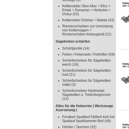
sonstige
(4)
Kettenräder Oleo-Mac + Efco +
Emak + Dynamac + Herkules +
Victus
(53)
Kettenräder Dolmar + Makita
(43)
Riemenscheiben zur Umrüstung
von Kettensägen +
Rindenschäler Anbaugerät
(21)
Sägeketten schärfen
Schärfgeräte
(14)
Feilen / Feilensets / Feilhilfen
(59)
Schleifscheiben für Sägeketten
weich
(16)
Schleifscheiben für Sägeketten
hart
(21)
Schleifscheiben für Sägeketten
mittel
(3)
Schleifscheiben Hartmetall-
Sägeketten u. Tiefenbegrenzer
(12)
Alles für die Holzernte ( Werkzeuge
Ausrüstung )
Forstkeil Spaltkeil Fällkeil Keil Axt
Spaltaxt Spalthammer Beil
(49)
Holster / Taschen
(32)