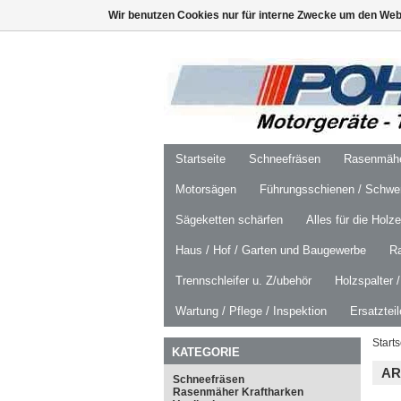
Wir benutzen Cookies nur für interne Zwecke um den Web
Startseite
Schneefräsen
Rasenmäher
Motorsägen
Führungsschienen / Schwer
Sägeketten schärfen
Alles für die Holz
Haus / Hof / Garten und Baugewerbe
R
Trennschleifer u. Z/ubehör
Holzspalter 
Wartung / Pflege / Inspektion
Ersatztei
Starts
KATEGORIE
AR
Schneefräsen
Rasenmäher Kraftharken