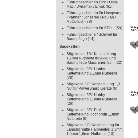
Führungsschienen Efco / Oleo-
Mac / Dynamak / Emak
(61)
Führungsschienen für Husqvarna
/ Partner / Jonsered / Poulan /
McCulloch
(78)
Führungsschienen für STIHL
(59)
Führungsschiene / Schwert für
Baumpflege
(14)
Sägeketten
Sägeketten 1/4" Kettenteilung
1,1mm Nutbreite für Akku und
Baumpflege Maschinen Stihl
(22)
Sägeketten 3/8" Hobby
Kettenteilung 1,1mm Nutbreite
(28)
Sägekette 3/8" Kettenteilung 1,3
Nut für PowerSharp Geräte
(6)
Sägeketten 3/8" Hobby
Kettenteilung 1,3mm Nutbreite
(26)
Sägeketten 3/8" Profi
Kettenteilung Hochprofil 1,3mm
Nutbreite
(6)
Sägekette 3/8" Kettenteilung für
Längsschnitte Halbmeißel 1,3mm
1,5mm 1,6mm Nutbreite
(13)