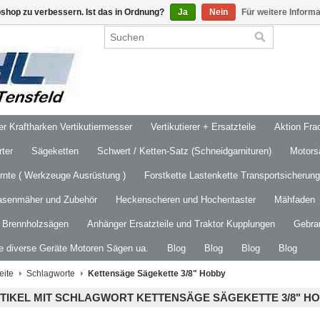
shop zu verbessern. Ist das in Ordnung?
Ja
Nein
Für weitere Inform
 Kraftharken Vertikutiermesser
Vertikutierer + Ersatzteile
Aktion Frac
ter
Sägeketten
Schwert / Ketten-Satz (Schneidgarnituren)
Motors
ernte ( Werkzeuge Ausrüstung )
Forstkette Lastenkette Transportsicherung
asenmäher und Zubehör
Heckenscheren und Hochentaster
Mähfaden
/ Brennholzsägen
Anhänger Ersatzteile und Traktor Kupplungen
Gebra
le diverse Geräte Motoren Sägen ua.
Blog
Blog
Blog
Blog
eite
Schlagworte
Kettensäge Sägekette 3/8" Hobby
TIKEL MIT SCHLAGWORT KETTENSÄGE SÄGEKETTE 3/8" H