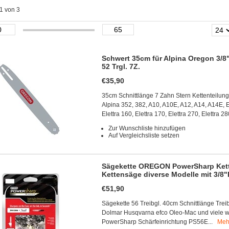
 1 von 3
Schwert 35cm für Alpina Oregon 3/8
52 Trgl. 7Z.
€35,90
35cm Schnittlänge 7 Zahn Stern Kettenteilun
Alpina 352, 382, A10, A10E, A12, A14, A14E, Ele
Elettra 160, Elettra 170, Elettra 270, Elettra 
Zur Wunschliste hinzufügen
Auf Vergleichsliste setzen
Sägekette OREGON PowerSharp Kette
Kettensäge diverse Modelle mit 3/8"
€51,90
Sägekette 56 Treibgl. 40cm Schnittlänge Treib
Dolmar Husqvarna efco Oleo-Mac und viele we
PowerSharp Schärfeinrichtung PS56E...
Meh