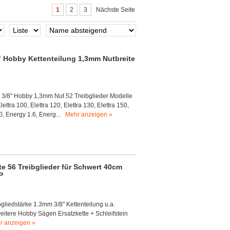
1
2
3
Nächste Seite
" Hobby Kettenteilung 1,3mm Nutbreite
g 3/8" Hobby 1,3mm Nut 52 Treibglieder Modelle
ttra 100, Elettra 120, Elettra 130, Elettra 150,
280, Energy 1.6, Energ...
Mehr anzeigen »
 56 Treibglieder für Schwert 40cm
P
gliedstärke 1.3mm 3/8" Kettenteilung u.a.
itere Hobby Sägen Ersatzkette + Schleifstein
r anzeigen »