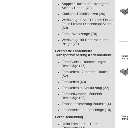
Sappie / Haken / Packzangen /
Sichel / Heppe
(40)
Kanister / Einfüllstutzen
(26)
Werkzeuge BAHCO Bison Fiskars
Felco Freund Ochsenkopf Stubai
(60)
Forst - Werkzeuge
(70)
Werkzeuge für Reparatur und
Pflege
(21)
Forstkette Lastenkette
Transportsicherung Kettenbauteile
Forst Gurte + Rundschlingen +
Beschläge
(17)
Forstketten - Zubehör - Bauteile
(52)
Forstketten
(43)
Forstketten m. Verkürzung
(22)
Forstseilwinden - Zubehör -
Beschläge
(22)
Transportsicherung Bauteile
(4)
Lastenkette und Beschläge
(10)
Forst Bekleidung
Helm Forsthelm + Helm -