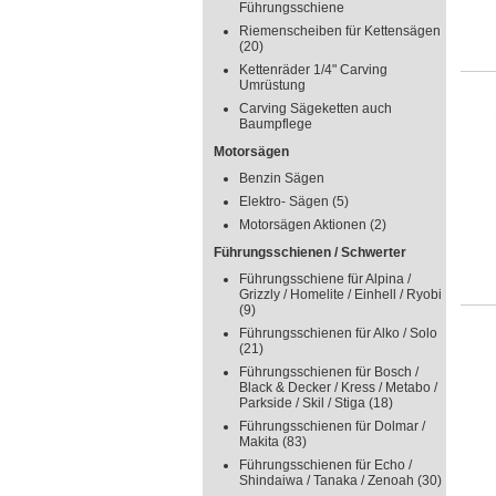
Führungsschiene
Riemenscheiben für Kettensägen
(20)
Kettenräder 1/4" Carving
Umrüstung
Carving Sägeketten auch
Baumpflege
Motorsägen
Benzin Sägen
Elektro- Sägen
(5)
Motorsägen Aktionen
(2)
Führungsschienen / Schwerter
Führungsschiene für Alpina /
Grizzly / Homelite / Einhell / Ryobi
(9)
Führungsschienen für Alko / Solo
(21)
Führungsschienen für Bosch /
Black & Decker / Kress / Metabo /
Parkside / Skil / Stiga
(18)
Führungsschienen für Dolmar /
Makita
(83)
Führungsschienen für Echo /
Shindaiwa / Tanaka / Zenoah
(30)