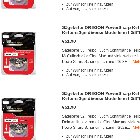
Zur Wunschliste hinzufügen
Auf Vergleichsliste setzen
Sägekette OREGON PowerSharp Kette
Kettensäge diverse Modelle mit 3/8"
€51,90
Sägekette 53 Treibgl. 35cm Schnittlänge Treib
McCulloch efco Oleo-Mac und viele weitere H
PowerSharp Schärfeinrichtung PS53E...
Meh
Zur Wunschliste hinzufügen
Auf Vergleichsliste setzen
Sägekette OREGON PowerSharp Kette
Kettensäge diverse Modelle mit 3/8"
€51,90
Sägekette 52 Treibgl. 35cm Schnittlänge Treib
Dolmar Husqvarna efco Oleo-Mac und viele we
PowerSharp Schärfeinrichtung PS52E...
Meh
Zur Wunschliste hinzufügen