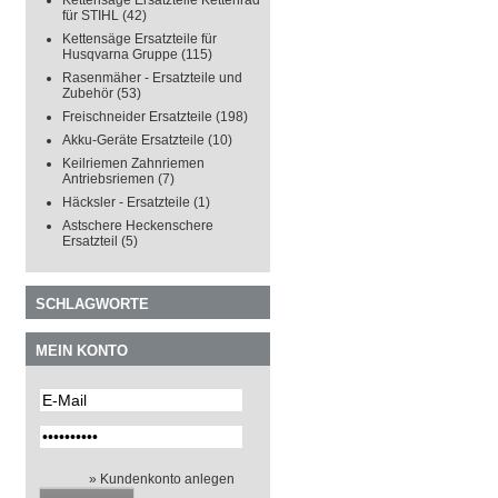
Kettensäge Ersatzteile Kettenrad
für STIHL
(42)
Kettensäge Ersatzteile für
Husqvarna Gruppe
(115)
Rasenmäher - Ersatzteile und
Zubehör
(53)
Freischneider Ersatzteile
(198)
Akku-Geräte Ersatzteile
(10)
Keilriemen Zahnriemen
Antriebsriemen
(7)
Häcksler - Ersatzteile
(1)
Astschere Heckenschere
Ersatzteil
(5)
SCHLAGWORTE
MEIN KONTO
» Kundenkonto anlegen