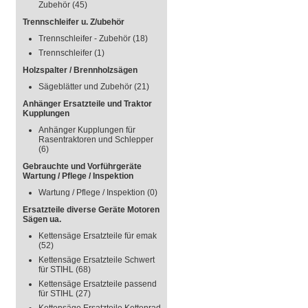
Zubehör
(45)
Trennschleifer u. Z/ubehör
Trennschleifer - Zubehör
(18)
Trennschleifer
(1)
Holzspalter / Brennholzsägen
Sägeblätter und Zubehör
(21)
Anhänger Ersatzteile und Traktor
Kupplungen
Anhänger Kupplungen für
Rasentraktoren und Schlepper
(6)
Gebrauchte und Vorführgeräte
Wartung / Pflege / Inspektion
Wartung / Pflege / Inspektion
(0)
Ersatzteile diverse Geräte Motoren
Sägen ua.
Kettensäge Ersatzteile für emak
(52)
Kettensäge Ersatzteile Schwert
für STIHL
(68)
Kettensäge Ersatzteile passend
für STIHL
(27)