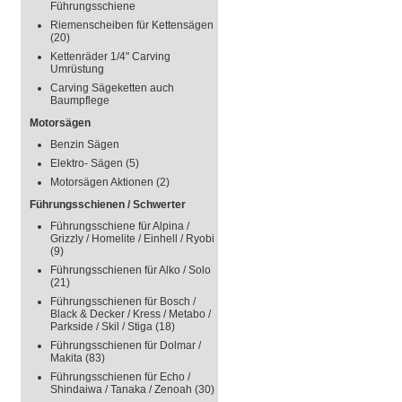
Führungsschiene
Riemenscheiben für Kettensägen
(20)
Kettenräder 1/4" Carving
Umrüstung
Carving Sägeketten auch
Baumpflege
Motorsägen
Benzin Sägen
Elektro- Sägen
(5)
Motorsägen Aktionen
(2)
Führungsschienen / Schwerter
Führungsschiene für Alpina /
Grizzly / Homelite / Einhell / Ryobi
(9)
Führungsschienen für Alko / Solo
(21)
Führungsschienen für Bosch /
Black & Decker / Kress / Metabo /
Parkside / Skil / Stiga
(18)
Führungsschienen für Dolmar /
Makita
(83)
Führungsschienen für Echo /
Shindaiwa / Tanaka / Zenoah
(30)