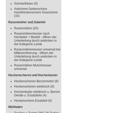
Schneefräsen
(0)
Astschere Gartenschere
Handheckenschere Grasschere
(33)
Rasenmäher und Zubehör
Rasenmäher
(20)
Rasenmähermesser nach
Hersteller + Modell - öffnen der
Unterteilung durch anklicken in
der Kategorie-Leiste
Rasenmähermesser universal bei
Mittelzentrierung - öffnen der
Unterteilung durch anklicken in
der Kategorie-Leiste
Rasenmäher-Mulchmesser
universal
Heckenscheren und Hochentaster
Heckenscheren Benzinmotor
(6)
Heckenscheren elektrisch
(0)
Hochentaster elektrisch u. Benzin
Geräte u. Ersatzteile
(4)
Heckenschere Ersatzteil
(0)
Mähfaden