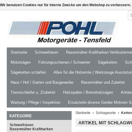
Wir benutzen Cookies nur für interne Zwecke um den Webshop zu verbessern. 
Startseite
Schneefräsen
Rasenmäher Kraftharken Vertikutierm
Motorsägen
Führungsschienen / Schwerter
Sägeketten
Schw
Sägeketten schärfen
Alles für die Holzernte ( Werkzeuge Ausrüstun
Haus / Hof / Garten und Baugewerbe
Rasenmäher und Zubehör
Trennschleifer u. Z/ubehör
Holzspalter / Brennholzsägen
Anhäng
Wartung / Pflege / Inspektion
Ersatzteile diverse Geräte Motoren S
Startseite
Schlagworte
Kette
KATEGORIE
ARTIKEL MIT SCHLAGW
Schneefräsen
Rasenmäher Kraftharken