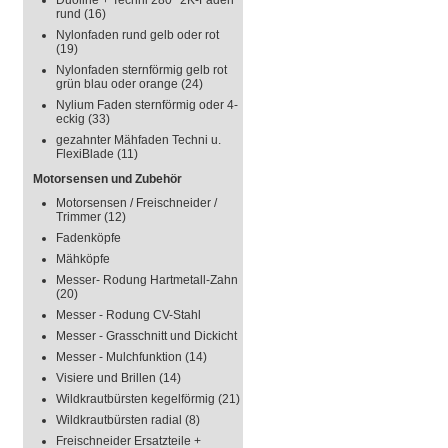
Duoline + Techni 280° 2K-Faden
rund
(16)
Nylonfaden rund gelb oder rot
(19)
Nylonfaden sternförmig gelb rot
grün blau oder orange
(24)
Nylium Faden sternförmig oder 4-
eckig
(33)
gezahnter Mähfaden Techni u.
FlexiBlade
(11)
Motorsensen und Zubehör
Motorsensen / Freischneider /
Trimmer
(12)
Fadenköpfe
Mähköpfe
Messer- Rodung Hartmetall-Zahn
(20)
Messer - Rodung CV-Stahl
Messer - Grasschnitt und Dickicht
Messer - Mulchfunktion
(14)
Visiere und Brillen
(14)
Wildkrautbürsten kegelförmig
(21)
Wildkrautbürsten radial
(8)
Freischneider Ersatzteile +