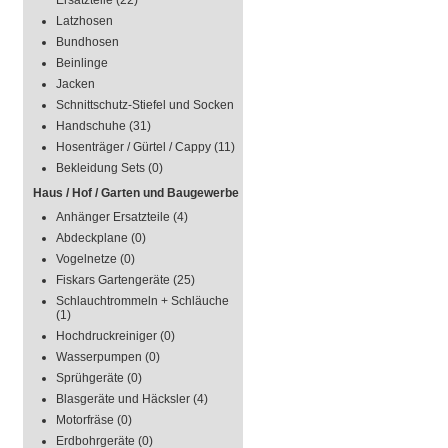
Ersatzteile
(22)
Latzhosen
Bundhosen
Beinlinge
Jacken
Schnittschutz-Stiefel und Socken
Handschuhe
(31)
Hosenträger / Gürtel / Cappy
(11)
Bekleidung Sets
(0)
Haus / Hof / Garten und Baugewerbe
Anhänger Ersatzteile
(4)
Abdeckplane
(0)
Vogelnetze
(0)
Fiskars Gartengeräte
(25)
Schlauchtrommeln + Schläuche
(1)
Hochdruckreiniger
(0)
Wasserpumpen
(0)
Sprühgeräte
(0)
Blasgeräte und Häcksler
(4)
Motorfräse
(0)
Erdbohrgeräte
(0)