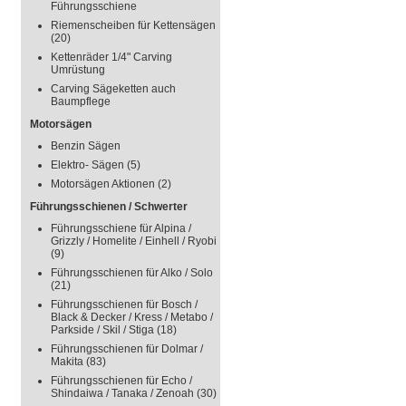
Führungsschiene
Riemenscheiben für Kettensägen
(20)
Kettenräder 1/4" Carving
Umrüstung
Carving Sägeketten auch
Baumpflege
Motorsägen
Benzin Sägen
Elektro- Sägen
(5)
Motorsägen Aktionen
(2)
Führungsschienen / Schwerter
Führungsschiene für Alpina /
Grizzly / Homelite / Einhell / Ryobi
(9)
Führungsschienen für Alko / Solo
(21)
Führungsschienen für Bosch /
Black & Decker / Kress / Metabo /
Parkside / Skil / Stiga
(18)
Führungsschienen für Dolmar /
Makita
(83)
Führungsschienen für Echo /
Shindaiwa / Tanaka / Zenoah
(30)