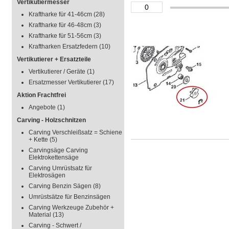
Vertikutiermesser
Kraftharke für 41-46cm
(28)
Kraftharke für 46-48cm
(3)
Kraftharke für 51-56cm
(3)
Kraftharken Ersatzfedern
(10)
Vertikutierer + Ersatzteile
Vertikutierer / Geräte
(1)
Ersatzmesser Vertikutierer
(17)
Aktion Frachtfrei
Angebote
(1)
Carving - Holzschnitzen
Carving Verschleißsatz = Schiene
+ Kette
(5)
Carvingsäge Carving
Elektrokettensäge
Carving Umrüstsatz für
Elektrosägen
Carving Benzin Sägen
(8)
Umrüstsätze für Benzinsägen
Carving Werkzeuge Zubehör +
Material
(13)
Carving - Schwert /