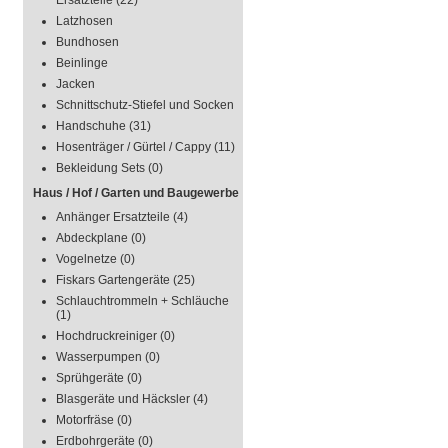
Ersatzteile
(22)
Latzhosen
Bundhosen
Beinlinge
Jacken
Schnittschutz-Stiefel und Socken
Handschuhe
(31)
Hosenträger / Gürtel / Cappy
(11)
Bekleidung Sets
(0)
Haus / Hof / Garten und Baugewerbe
Anhänger Ersatzteile
(4)
Abdeckplane
(0)
Vogelnetze
(0)
Fiskars Gartengeräte
(25)
Schlauchtrommeln + Schläuche
(1)
Hochdruckreiniger
(0)
Wasserpumpen
(0)
Sprühgeräte
(0)
Blasgeräte und Häcksler
(4)
Motorfräse
(0)
Erdbohrgeräte
(0)