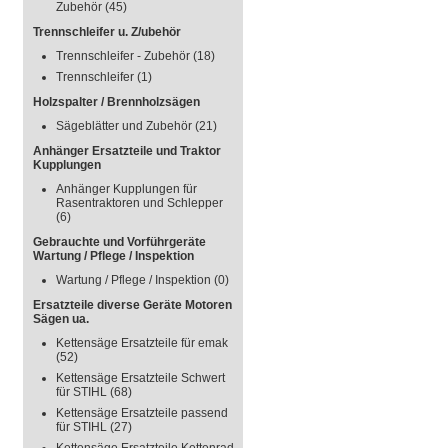
Zubehör
(45)
Trennschleifer u. Z/ubehör
Trennschleifer - Zubehör
(18)
Trennschleifer
(1)
Holzspalter / Brennholzsägen
Sägeblätter und Zubehör
(21)
Anhänger Ersatzteile und Traktor
Kupplungen
Anhänger Kupplungen für
Rasentraktoren und Schlepper
(6)
Gebrauchte und Vorführgeräte
Wartung / Pflege / Inspektion
Wartung / Pflege / Inspektion
(0)
Ersatzteile diverse Geräte Motoren
Sägen ua.
Kettensäge Ersatzteile für emak
(52)
Kettensäge Ersatzteile Schwert
für STIHL
(68)
Kettensäge Ersatzteile passend
für STIHL
(27)