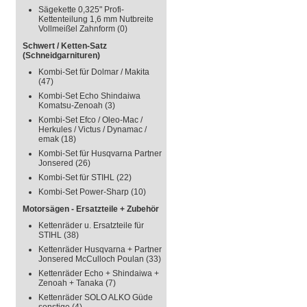
Sägekette 0,325" Profi-
Kettenteilung 1,6 mm Nutbreite
Vollmeißel Zahnform
(0)
Schwert / Ketten-Satz
(Schneidgarnituren)
Kombi-Set für Dolmar / Makita
(47)
Kombi-Set Echo Shindaiwa
Komatsu-Zenoah
(3)
Kombi-Set Efco / Oleo-Mac /
Herkules / Victus / Dynamac /
emak
(18)
Kombi-Set für Husqvarna Partner
Jonsered
(26)
Kombi-Set für STIHL
(22)
Kombi-Set Power-Sharp
(10)
Motorsägen - Ersatzteile + Zubehör
Kettenräder u. Ersatzteile für
STIHL
(38)
Kettenräder Husqvarna + Partner
Jonsered McCulloch Poulan
(33)
Kettenräder Echo + Shindaiwa +
Zenoah + Tanaka
(7)
Kettenräder SOLO ALKO Güde