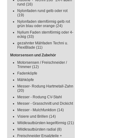
Duoline + Techni 280° 2K-Faden
rund
(16)
Nylonfaden rund gelb oder rot
(19)
Nylonfaden sternförmig gelb rot
grün blau oder orange
(24)
Nylium Faden sternförmig oder 4-
eckig
(33)
gezahnter Mähfaden Techni u.
FlexiBlade
(11)
Motorsensen und Zubehör
Motorsensen / Freischneider /
Trimmer
(12)
Fadenköpfe
Mähköpfe
Messer- Rodung Hartmetall-Zahn
(20)
Messer - Rodung CV-Stahl
Messer - Grasschnitt und Dickicht
Messer - Mulchfunktion
(14)
Visiere und Brillen
(14)
Wildkrautbürsten kegelförmig
(21)
Wildkrautbürsten radial
(8)
Freischneider Ersatzteile +