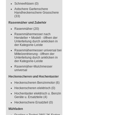
Schneefräsen
(0)
Astschere Gartenschere
Handheckenschere Grasschere
(33)
Rasenmäher und Zubehör
Rasenmäher
(20)
Rasenmähermesser nach
Hersteller + Modell - öffnen der
Unterteilung durch anklicken in
der Kategorie-Leiste
Rasenmähermesser universal bei
Mittelzentrierung - öffnen der
Unterteilung durch anklicken in
der Kategorie-Leiste
Rasenmäher-Mulchmesser
universal
Heckenscheren und Hochentaster
Heckenscheren Benzinmotor
(6)
Heckenscheren elektrisch
(0)
Hochentaster elektrisch u. Benzin
Geräte u. Ersatzteile
(4)
Heckenschere Ersatzteil
(0)
Mähfaden