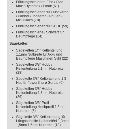
Führungsschienen Efco / Oleo-
Mac / Dynamak / Emak
(61)
Führungsschienen für Husqvarna
/ Partner / Jonsered / Poulan /
McCulloch
(78)
Führungsschienen für STIHL
(59)
Führungsschiene / Schwert für
Baumpflege
(14)
Sägeketten
Sägeketten 1/4" Kettenteilung
1,1mm Nutbreite für Akku und
Baumpflege Maschinen Stihl
(22)
Sägeketten 3/8" Hobby
Kettenteilung 1,1mm Nutbreite
(28)
Sägekette 3/8" Kettenteilung 1,3
Nut für PowerSharp Geräte
(6)
Sägeketten 3/8" Hobby
Kettenteilung 1,3mm Nutbreite
(26)
Sägeketten 3/8" Profi
Kettenteilung Hochprofil 1,3mm
Nutbreite
(6)
Sägekette 3/8" Kettenteilung für
Längsschnitte Halbmeißel 1,3mm
1,5mm 1,6mm Nutbreite
(13)