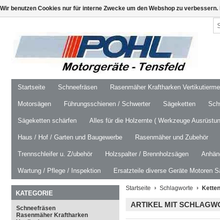
Wir benutzen Cookies nur für interne Zwecke um den Webshop zu verbessern. 
Startseite
Schneefräsen
Rasenmäher Kraftharken Vertikutierm
Motorsägen
Führungsschienen / Schwerter
Sägeketten
Schw
Sägeketten schärfen
Alles für die Holzernte ( Werkzeuge Ausrüstun
Haus / Hof / Garten und Baugewerbe
Rasenmäher und Zubehör
Trennschleifer u. Z/ubehör
Holzspalter / Brennholzsägen
Anhäng
Wartung / Pflege / Inspektion
Ersatzteile diverse Geräte Motoren S
Startseite
Schlagworte
Ketten
KATEGORIE
ARTIKEL MIT SCHLAGW
Schneefräsen
Rasenmäher Kraftharken