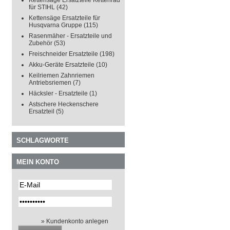
Kettensäge Ersatzteile Kettenrad
für STIHL
(42)
Kettensäge Ersatzteile für
Husqvarna Gruppe
(115)
Rasenmäher - Ersatzteile und
Zubehör
(53)
Freischneider Ersatzteile
(198)
Akku-Geräte Ersatzteile
(10)
Keilriemen Zahnriemen
Antriebsriemen
(7)
Häcksler - Ersatzteile
(1)
Astschere Heckenschere
Ersatzteil
(5)
SCHLAGWORTE
MEIN KONTO
» Kundenkonto anlegen