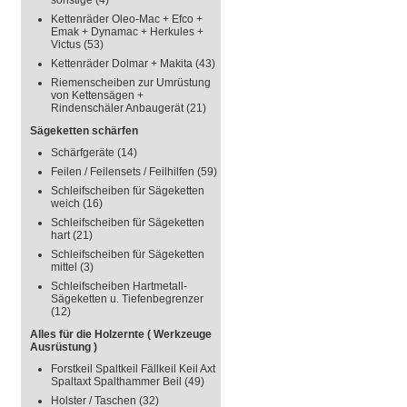
sonstige
(4)
Kettenräder Oleo-Mac + Efco +
Emak + Dynamac + Herkules +
Victus
(53)
Kettenräder Dolmar + Makita
(43)
Riemenscheiben zur Umrüstung
von Kettensägen +
Rindenschäler Anbaugerät
(21)
Sägeketten schärfen
Schärfgeräte
(14)
Feilen / Feilensets / Feilhilfen
(59)
Schleifscheiben für Sägeketten
weich
(16)
Schleifscheiben für Sägeketten
hart
(21)
Schleifscheiben für Sägeketten
mittel
(3)
Schleifscheiben Hartmetall-
Sägeketten u. Tiefenbegrenzer
(12)
Alles für die Holzernte ( Werkzeuge
Ausrüstung )
Forstkeil Spaltkeil Fällkeil Keil Axt
Spaltaxt Spalthammer Beil
(49)
Holster / Taschen
(32)