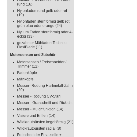
Duoline + Techni 280° 2K-Faden
rund
(16)
Nylonfaden rund gelb oder rot
(19)
Nylonfaden sternförmig gelb rot
grün blau oder orange
(24)
Nylium Faden sternförmig oder 4-
eckig
(33)
gezahnter Mähfaden Techni u.
FlexiBlade
(11)
Motorsensen und Zubehör
Motorsensen / Freischneider /
Trimmer
(12)
Fadenköpfe
Mähköpfe
Messer- Rodung Hartmetall-Zahn
(20)
Messer - Rodung CV-Stahl
Messer - Grasschnitt und Dickicht
Messer - Mulchfunktion
(14)
Visiere und Brillen
(14)
Wildkrautbürsten kegelförmig
(21)
Wildkrautbürsten radial
(8)
Freischneider Ersatzteile +