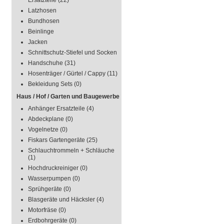
Ersatzteile
(22)
Latzhosen
Bundhosen
Beinlinge
Jacken
Schnittschutz-Stiefel und Socken
Handschuhe
(31)
Hosenträger / Gürtel / Cappy
(11)
Bekleidung Sets
(0)
Haus / Hof / Garten und Baugewerbe
Anhänger Ersatzteile
(4)
Abdeckplane
(0)
Vogelnetze
(0)
Fiskars Gartengeräte
(25)
Schlauchtrommeln + Schläuche
(1)
Hochdruckreiniger
(0)
Wasserpumpen
(0)
Sprühgeräte
(0)
Blasgeräte und Häcksler
(4)
Motorfräse
(0)
Erdbohrgeräte
(0)