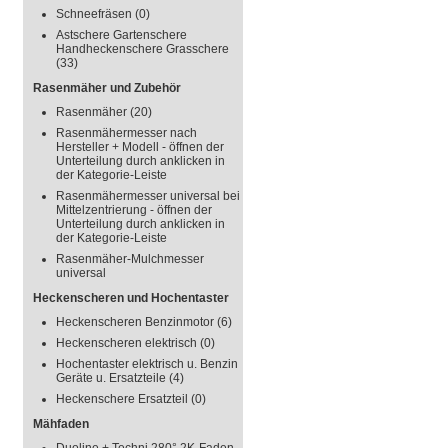
Schneefräsen
(0)
Astschere Gartenschere
Handheckenschere Grasschere
(33)
Rasenmäher und Zubehör
Rasenmäher
(20)
Rasenmähermesser nach
Hersteller + Modell - öffnen der
Unterteilung durch anklicken in
der Kategorie-Leiste
Rasenmähermesser universal bei
Mittelzentrierung - öffnen der
Unterteilung durch anklicken in
der Kategorie-Leiste
Rasenmäher-Mulchmesser
universal
Heckenscheren und Hochentaster
Heckenscheren Benzinmotor
(6)
Heckenscheren elektrisch
(0)
Hochentaster elektrisch u. Benzin
Geräte u. Ersatzteile
(4)
Heckenschere Ersatzteil
(0)
Mähfaden