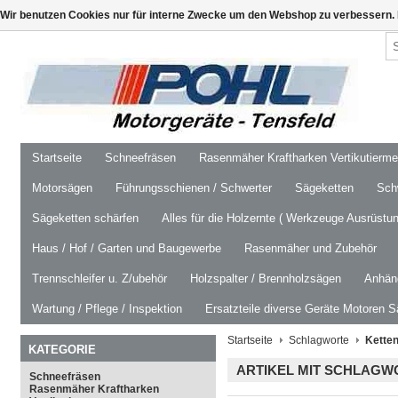
Wir benutzen Cookies nur für interne Zwecke um den Webshop zu verbessern. 
Startseite
Schneefräsen
Rasenmäher Kraftharken Vertikutierm
Motorsägen
Führungsschienen / Schwerter
Sägeketten
Schw
Sägeketten schärfen
Alles für die Holzernte ( Werkzeuge Ausrüstun
Haus / Hof / Garten und Baugewerbe
Rasenmäher und Zubehör
Trennschleifer u. Z/ubehör
Holzspalter / Brennholzsägen
Anhäng
Wartung / Pflege / Inspektion
Ersatzteile diverse Geräte Motoren S
Startseite
Schlagworte
Kette
KATEGORIE
ARTIKEL MIT SCHLAGW
Schneefräsen
Rasenmäher Kraftharken