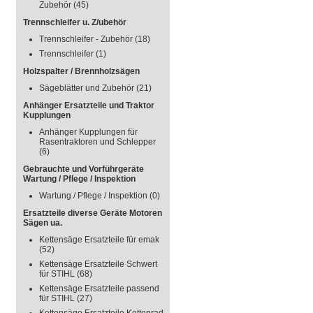
Zubehör
(45)
Trennschleifer u. Z/ubehör
Trennschleifer - Zubehör
(18)
Trennschleifer
(1)
Holzspalter / Brennholzsägen
Sägeblätter und Zubehör
(21)
Anhänger Ersatzteile und Traktor
Kupplungen
Anhänger Kupplungen für
Rasentraktoren und Schlepper
(6)
Gebrauchte und Vorführgeräte
Wartung / Pflege / Inspektion
Wartung / Pflege / Inspektion
(0)
Ersatzteile diverse Geräte Motoren
Sägen ua.
Kettensäge Ersatzteile für emak
(52)
Kettensäge Ersatzteile Schwert
für STIHL
(68)
Kettensäge Ersatzteile passend
für STIHL
(27)