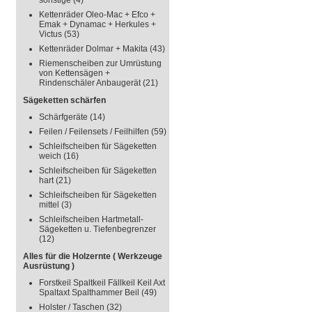
sonstige
(4)
Kettenräder Oleo-Mac + Efco +
Emak + Dynamac + Herkules +
Victus
(53)
Kettenräder Dolmar + Makita
(43)
Riemenscheiben zur Umrüstung
von Kettensägen +
Rindenschäler Anbaugerät
(21)
Sägeketten schärfen
Schärfgeräte
(14)
Feilen / Feilensets / Feilhilfen
(59)
Schleifscheiben für Sägeketten
weich
(16)
Schleifscheiben für Sägeketten
hart
(21)
Schleifscheiben für Sägeketten
mittel
(3)
Schleifscheiben Hartmetall-
Sägeketten u. Tiefenbegrenzer
(12)
Alles für die Holzernte ( Werkzeuge
Ausrüstung )
Forstkeil Spaltkeil Fällkeil Keil Axt
Spaltaxt Spalthammer Beil
(49)
Holster / Taschen
(32)