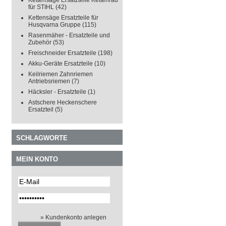
Kettensäge Ersatzteile Kettenrad
für STIHL
(42)
Kettensäge Ersatzteile für
Husqvarna Gruppe
(115)
Rasenmäher - Ersatzteile und
Zubehör
(53)
Freischneider Ersatzteile
(198)
Akku-Geräte Ersatzteile
(10)
Keilriemen Zahnriemen
Antriebsriemen
(7)
Häcksler - Ersatzteile
(1)
Astschere Heckenschere
Ersatzteil
(5)
SCHLAGWORTE
MEIN KONTO
» Kundenkonto anlegen