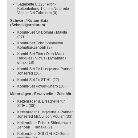
Sägekette 0,325" Profi-
Kettenteilung 1,6 mm Nutbreite
Vollmeißel Zahnform
(0)
Schwert / Ketten-Satz
(Schneidgarnituren)
Kombi-Set für Dolmar / Makita
(47)
Kombi-Set Echo Shindaiwa
Komatsu-Zenoah
(3)
Kombi-Set Efco / Oleo-Mac /
Herkules / Victus / Dynamac /
emak
(18)
Kombi-Set für Husqvarna Partner
Jonsered
(26)
Kombi-Set für STIHL
(22)
Kombi-Set Power-Sharp
(10)
Motorsägen - Ersatzteile + Zubehör
Kettenräder u. Ersatzteile für
STIHL
(38)
Kettenräder Husqvarna + Partner
Jonsered McCulloch Poulan
(33)
Kettenräder Echo + Shindaiwa +
Zenoah + Tanaka
(7)
Kettenräder SOLO ALKO Güde