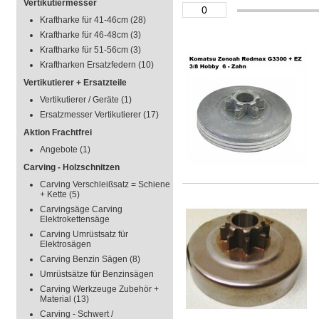
Vertikutiermesser
Kraftharke für 41-46cm
(28)
Kraftharke für 46-48cm
(3)
Kraftharke für 51-56cm
(3)
Kraftharken Ersatzfedern
(10)
Vertikutierer + Ersatzteile
Vertikutierer / Geräte
(1)
Ersatzmesser Vertikutierer
(17)
Aktion Frachtfrei
Angebote
(1)
Carving - Holzschnitzen
Carving Verschleißsatz = Schiene
+ Kette
(5)
Carvingsäge Carving
Elektrokettensäge
Carving Umrüstsatz für
Elektrosägen
Carving Benzin Sägen
(8)
Umrüstsätze für Benzinsägen
Carving Werkzeuge Zubehör +
Material
(13)
Carving - Schwert /