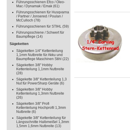
Führungsschienen Efco / Oleo-
Mac / Dynamak / Emak
(61)
Führungsschienen für Husqvarna
/ Partner / Jonsered / Poulan /
McCulloch
(78)
Führungsschienen für STIHL
(59)
Führungsschiene / Schwert für
Baumpflege
(14)
Sägeketten
Sägeketten 1/4" Kettenteilung
1,1mm Nutbreite für Akku und
Baumpflege Maschinen Stihl
(22)
Sägeketten 3/8" Hobby
Kettenteilung 1,1mm Nutbreite
(28)
Sägekette 3/8" Kettenteilung 1,3
Nut für PowerSharp Geräte
(6)
Sägeketten 3/8" Hobby
Kettenteilung 1,3mm Nutbreite
(26)
Sägeketten 3/8" Profi
Kettenteilung Hochprofil 1,3mm
Nutbreite
(6)
Sägekette 3/8" Kettenteilung für
Längsschnitte Halbmeißel 1,3mm
1,5mm 1,6mm Nutbreite
(13)