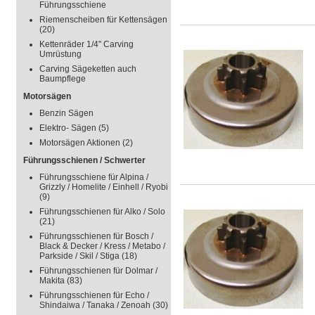
Führungsschiene
Riemenscheiben für Kettensägen
(20)
Kettenräder 1/4" Carving
Umrüstung
Carving Sägeketten auch
Baumpflege
Motorsägen
Benzin Sägen
Elektro- Sägen
(5)
Motorsägen Aktionen
(2)
Führungsschienen / Schwerter
Führungsschiene für Alpina /
Grizzly / Homelite / Einhell / Ryobi
(9)
Führungsschienen für Alko / Solo
(21)
Führungsschienen für Bosch /
Black & Decker / Kress / Metabo /
Parkside / Skil / Stiga
(18)
Führungsschienen für Dolmar /
Makita
(83)
Führungsschienen für Echo /
Shindaiwa / Tanaka / Zenoah
(30)