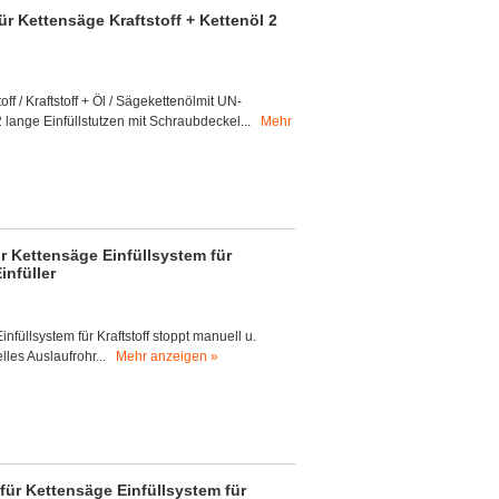
ür Kettensäge Kraftstoff + Kettenöl 2
ff / Kraftstoff + Öl / Sägekettenölmit UN-
lange Einfüllstutzen mit Schraubdeckel...
Mehr
für Kettensäge Einfüllsystem für
infüller
 Einfüllsystem für Kraftstoff stoppt manuell u.
lles Auslaufrohr...
Mehr anzeigen »
n für Kettensäge Einfüllsystem für