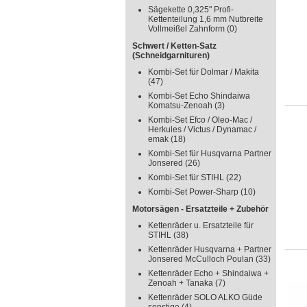
Sägekette 0,325" Profi-
Kettenteilung 1,6 mm Nutbreite
Vollmeißel Zahnform
(0)
Schwert / Ketten-Satz
(Schneidgarnituren)
Kombi-Set für Dolmar / Makita
(47)
Kombi-Set Echo Shindaiwa
Komatsu-Zenoah
(3)
Kombi-Set Efco / Oleo-Mac /
Herkules / Victus / Dynamac /
emak
(18)
Kombi-Set für Husqvarna Partner
Jonsered
(26)
Kombi-Set für STIHL
(22)
Kombi-Set Power-Sharp
(10)
Motorsägen - Ersatzteile + Zubehör
Kettenräder u. Ersatzteile für
STIHL
(38)
Kettenräder Husqvarna + Partner
Jonsered McCulloch Poulan
(33)
Kettenräder Echo + Shindaiwa +
Zenoah + Tanaka
(7)
Kettenräder SOLO ALKO Güde