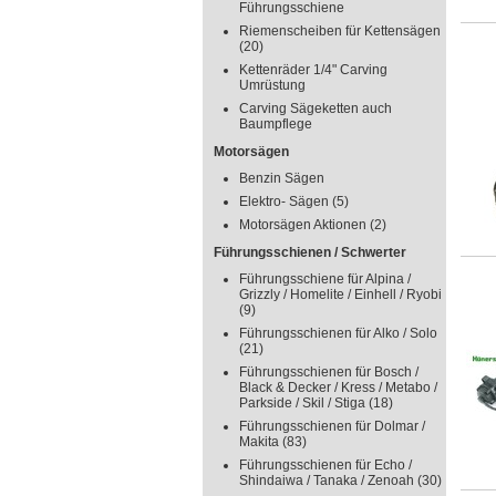
Führungsschiene
Riemenscheiben für Kettensägen
(20)
Kettenräder 1/4" Carving
Umrüstung
Carving Sägeketten auch
Baumpflege
Motorsägen
Benzin Sägen
Elektro- Sägen
(5)
Motorsägen Aktionen
(2)
Führungsschienen / Schwerter
Führungsschiene für Alpina /
Grizzly / Homelite / Einhell / Ryobi
(9)
Führungsschienen für Alko / Solo
(21)
Führungsschienen für Bosch /
Black & Decker / Kress / Metabo /
Parkside / Skil / Stiga
(18)
Führungsschienen für Dolmar /
Makita
(83)
Führungsschienen für Echo /
Shindaiwa / Tanaka / Zenoah
(30)