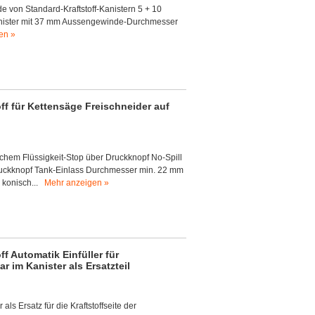
de von Standard-Kraftstoff-Kanistern 5 + 10
anister mit 37 mm Aussengewinde-Durchmesser
en »
off für Kettensäge Freischneider auf
lichem Flüssigkeit-Stop über Druckknopf No-Spill
Druckknopf Tank-Einlass Durchmesser min. 22 mm
 konisch...
Mehr anzeigen »
ff Automatik Einfüller für
 im Kanister als Ersatzteil
 als Ersatz für die Kraftstoffseite der