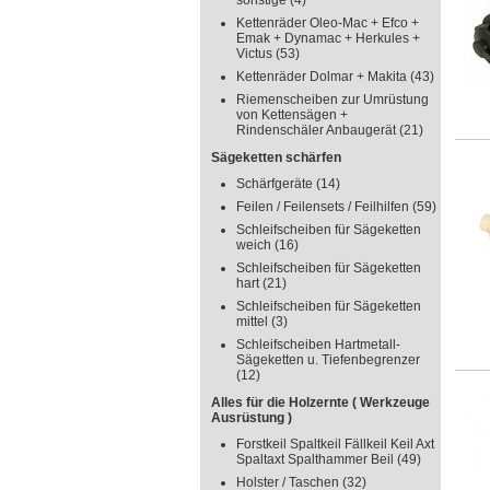
sonstige
(4)
Kettenräder Oleo-Mac + Efco +
Emak + Dynamac + Herkules +
Victus
(53)
Kettenräder Dolmar + Makita
(43)
Riemenscheiben zur Umrüstung
von Kettensägen +
Rindenschäler Anbaugerät
(21)
Sägeketten schärfen
Schärfgeräte
(14)
Feilen / Feilensets / Feilhilfen
(59)
Schleifscheiben für Sägeketten
weich
(16)
Schleifscheiben für Sägeketten
hart
(21)
Schleifscheiben für Sägeketten
mittel
(3)
Schleifscheiben Hartmetall-
Sägeketten u. Tiefenbegrenzer
(12)
Alles für die Holzernte ( Werkzeuge
Ausrüstung )
Forstkeil Spaltkeil Fällkeil Keil Axt
Spaltaxt Spalthammer Beil
(49)
Holster / Taschen
(32)