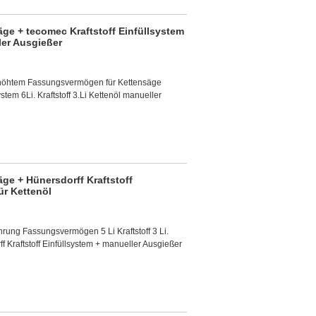
äge + tecomec Kraftstoff Einfüllsystem
ller Ausgießer
erhöhtem Fassungsvermögen für Kettensäge
stem 6Li. Kraftstoff 3.Li Kettenöl manueller
äge + Hünersdorff Kraftstoff
ür Kettenöl
hrung Fassungsvermögen 5 Li Kraftstoff 3 Li.
f Kraftstoff Einfüllsystem + manueller Ausgießer