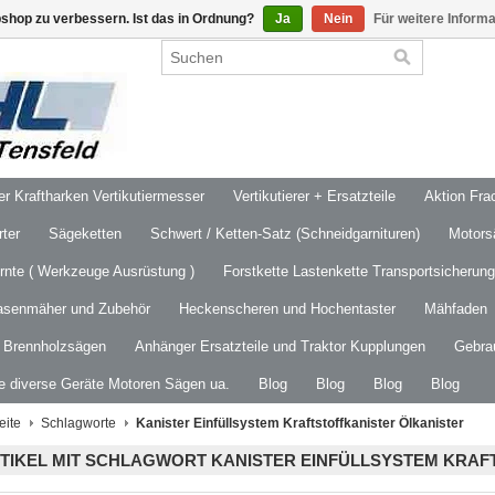
shop zu verbessern. Ist das in Ordnung?
Ja
Nein
Für weitere Inform
 Kraftharken Vertikutiermesser
Vertikutierer + Ersatzteile
Aktion Frac
ter
Sägeketten
Schwert / Ketten-Satz (Schneidgarnituren)
Motors
ernte ( Werkzeuge Ausrüstung )
Forstkette Lastenkette Transportsicherung
asenmäher und Zubehör
Heckenscheren und Hochentaster
Mähfaden
/ Brennholzsägen
Anhänger Ersatzteile und Traktor Kupplungen
Gebra
le diverse Geräte Motoren Sägen ua.
Blog
Blog
Blog
Blog
eite
Schlagworte
Kanister Einfüllsystem Kraftstoffkanister Ölkanister
TIKEL MIT SCHLAGWORT KANISTER EINFÜLLSYSTEM KRAF