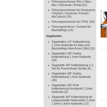
Führungsschienen Efco / Oleo-
Mac / Dynamak / Emak
(61)
Führungsschienen für Husqvarna
/ Partner / Jonsered / Poulan /
McCulloch
(78)
Führungsschienen für STIHL
(59)
Führungsschiene / Schwert für
Baumpflege
(14)
Sägeketten
Sägeketten 1/4" Kettenteilung
1,1mm Nutbreite für Akku und
Baumpflege Maschinen Stihl
(22)
Sägeketten 3/8" Hobby
Kettenteilung 1,1mm Nutbreite
(28)
Sägekette 3/8" Kettenteilung 1,3
Nut für PowerSharp Geräte
(6)
Sägeketten 3/8" Hobby
Kettenteilung 1,3mm Nutbreite
(26)
Sägeketten 3/8" Profi
Kettenteilung Hochprofil 1,3mm
Nutbreite
(6)
Sägekette 3/8" Kettenteilung für
Längsschnitte Halbmeißel 1,3mm
1,5mm 1,6mm Nutbreite
(13)