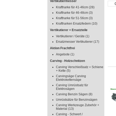
Vertikutiermesser
Kraftharke für 41-46cm
(28)
Kraftharke für 46-48cm
(3)
Kraftharke für 51-56cm
(3)
Kraftharken Ersatzfedern
(10)
Vertikutierer + Ersatzteile
Vertikutierer / Geräte
(1)
Ersatzmesser Vertikutierer
(17)
Aktion Frachtfrei
Angebote
(1)
Carving - Holzschnitzen
Carving Verschleißsatz = Schiene
+ Kette
(5)
Carvingsäge Carving
Elektrokettensäge
Carving Umrüstsatz für
Elektrosägen
Carving Benzin Sägen
(8)
Umrüstsätze für Benzinsägen
Carving Werkzeuge Zubehör +
Material
(13)
Carving - Schwert /