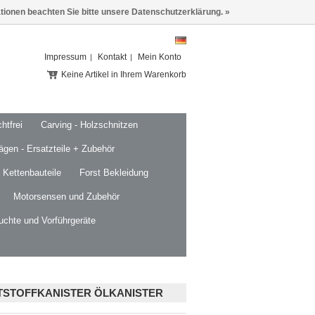
ationen beachten Sie bitte unsere Datenschutzerklärung. »
Impressum
Kontakt
Mein Konto
Keine Artikel in Ihrem Warenkorb
htfrei
Carving - Holzschnitzen
ägen - Ersatzteile + Zubehör
 Kettenbauteile
Forst Bekleidung
Motorsensen und Zubehör
uchte und Vorführgeräte
TSTOFFKANISTER ÖLKANISTER