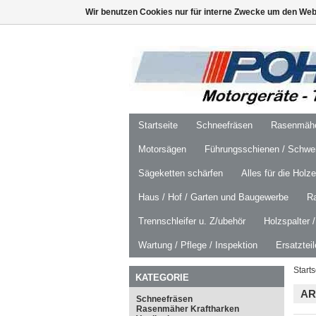
Wir benutzen Cookies nur für interne Zwecke um den Web
Startseite
Schneefräsen
Rasenmäher
Motorsägen
Führungsschienen / Schwer
Sägeketten schärfen
Alles für die Holz
Haus / Hof / Garten und Baugewerbe
R
Trennschleifer u. Z/ubehör
Holzspalter 
Wartung / Pflege / Inspektion
Ersatztei
Starts
KATEGORIE
AR
Schneefräsen
Rasenmäher Kraftharken