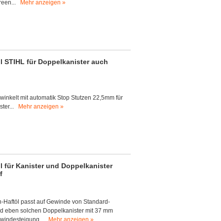
reen...
Mehr anzeigen »
öl STIHL für Doppelkanister auch
ewinkelt mit automatik Stop Stutzen 22,5mm für
ster...
Mehr anzeigen »
l für Kanister und Doppelkanister
f
ten-Haftöl passt auf Gewinde von Standard-
 und eben solchen Doppelkanister mit 37 mm
windesteigung...
Mehr anzeigen »