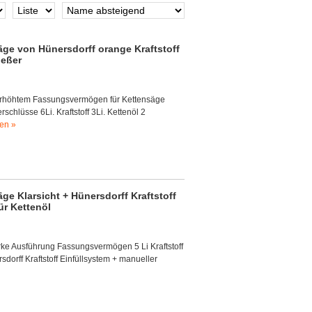
äge von Hünersdorff orange Kraftstoff
ießer
 erhöhtem Fassungsvermögen für Kettensäge
chlüsse 6Li. Kraftstoff 3Li. Kettenöl 2
en »
ge Klarsicht + Hünersdorff Kraftstoff
ür Kettenöl
arke Ausführung Fassungsvermögen 5 Li Kraftstoff
sdorff Kraftstoff Einfüllsystem + manueller