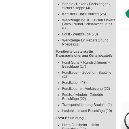
Sappie / Haken / Packzangen /
Sichel / Heppe
(40)
Kanister / Einfüllstutzen
(26)
Werkzeuge BAHCO Bison Fiskars
Felco Freund Ochsenkopf Stubai
(60)
Forst - Werkzeuge
(70)
Werkzeuge für Reparatur und
Pflege
(21)
Forstkette Lastenkette
Transportsicherung Kettenbauteile
Forst Gurte + Rundschlingen +
Beschläge
(17)
Forstketten - Zubehör - Bauteile
(52)
Forstketten
(43)
Forstketten m. Verkürzung
(22)
Forstseilwinden - Zubehör -
Beschläge
(22)
Transportsicherung Bauteile
(4)
Lastenkette und Beschläge
(10)
Forst Bekleidung
Helm Forsthelm + Helm -