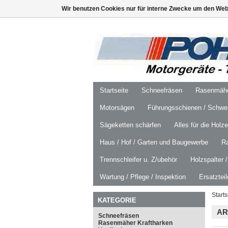
Wir benutzen Cookies nur für interne Zwecke um den Web
Startseite
Schneefräsen
Rasenmäher
Motorsägen
Führungsschienen / Schwer
Sägeketten schärfen
Alles für die Holz
Haus / Hof / Garten und Baugewerbe
R
Trennschleifer u. Z/ubehör
Holzspalter 
Wartung / Pflege / Inspektion
Ersatztei
Starts
KATEGORIE
AR
Schneefräsen
Rasenmäher Kraftharken