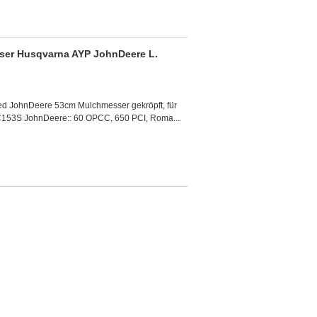
er Husqvarna AYP JohnDeere L.
 JohnDeere 53cm Mulchmesser gekröpft, für
153S JohnDeere:: 60 OPCC, 650 PCI, Roma...