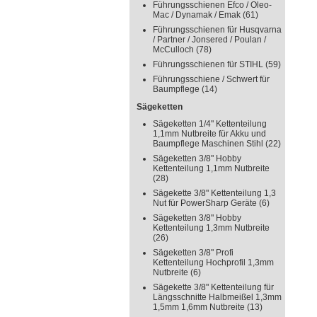
Führungsschienen Efco / Oleo-
Mac / Dynamak / Emak
(61)
Führungsschienen für Husqvarna
/ Partner / Jonsered / Poulan /
McCulloch
(78)
Führungsschienen für STIHL
(59)
Führungsschiene / Schwert für
Baumpflege
(14)
Sägeketten
Sägeketten 1/4" Kettenteilung
1,1mm Nutbreite für Akku und
Baumpflege Maschinen Stihl
(22)
Sägeketten 3/8" Hobby
Kettenteilung 1,1mm Nutbreite
(28)
Sägekette 3/8" Kettenteilung 1,3
Nut für PowerSharp Geräte
(6)
Sägeketten 3/8" Hobby
Kettenteilung 1,3mm Nutbreite
(26)
Sägeketten 3/8" Profi
Kettenteilung Hochprofil 1,3mm
Nutbreite
(6)
Sägekette 3/8" Kettenteilung für
Längsschnitte Halbmeißel 1,3mm
1,5mm 1,6mm Nutbreite
(13)