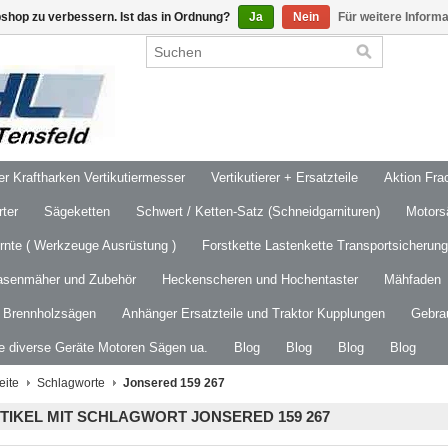
shop zu verbessern. Ist das in Ordnung?
Ja
Nein
Für weitere Inform
 Kraftharken Vertikutiermesser
Vertikutierer + Ersatzteile
Aktion Frac
ter
Sägeketten
Schwert / Ketten-Satz (Schneidgarnituren)
Motors
ernte ( Werkzeuge Ausrüstung )
Forstkette Lastenkette Transportsicherung
asenmäher und Zubehör
Heckenscheren und Hochentaster
Mähfaden
/ Brennholzsägen
Anhänger Ersatzteile und Traktor Kupplungen
Gebra
le diverse Geräte Motoren Sägen ua.
Blog
Blog
Blog
Blog
eite
Schlagworte
Jonsered 159 267
TIKEL MIT SCHLAGWORT JONSERED 159 267