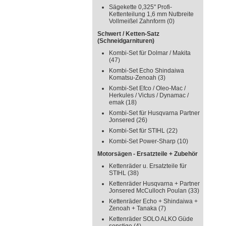
Sägekette 0,325" Profi-
Kettenteilung 1,6 mm Nutbreite
Vollmeißel Zahnform
(0)
Schwert / Ketten-Satz
(Schneidgarnituren)
Kombi-Set für Dolmar / Makita
(47)
Kombi-Set Echo Shindaiwa
Komatsu-Zenoah
(3)
Kombi-Set Efco / Oleo-Mac /
Herkules / Victus / Dynamac /
emak
(18)
Kombi-Set für Husqvarna Partner
Jonsered
(26)
Kombi-Set für STIHL
(22)
Kombi-Set Power-Sharp
(10)
Motorsägen - Ersatzteile + Zubehör
Kettenräder u. Ersatzteile für
STIHL
(38)
Kettenräder Husqvarna + Partner
Jonsered McCulloch Poulan
(33)
Kettenräder Echo + Shindaiwa +
Zenoah + Tanaka
(7)
Kettenräder SOLO ALKO Güde