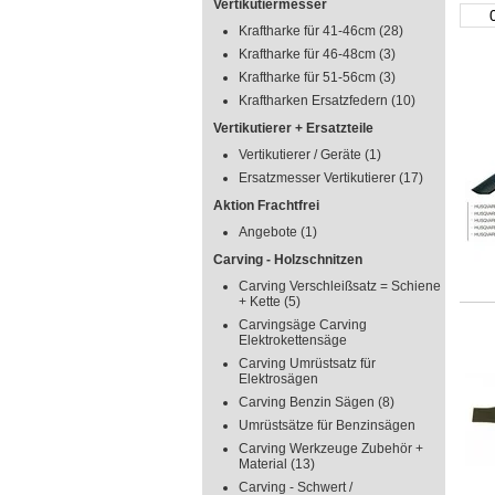
Vertikutiermesser
Kraftharke für 41-46cm
(28)
Kraftharke für 46-48cm
(3)
Kraftharke für 51-56cm
(3)
Kraftharken Ersatzfedern
(10)
Vertikutierer + Ersatzteile
Vertikutierer / Geräte
(1)
Ersatzmesser Vertikutierer
(17)
Aktion Frachtfrei
Angebote
(1)
Carving - Holzschnitzen
Carving Verschleißsatz = Schiene
+ Kette
(5)
Carvingsäge Carving
Elektrokettensäge
Carving Umrüstsatz für
Elektrosägen
Carving Benzin Sägen
(8)
Umrüstsätze für Benzinsägen
Carving Werkzeuge Zubehör +
Material
(13)
Carving - Schwert /