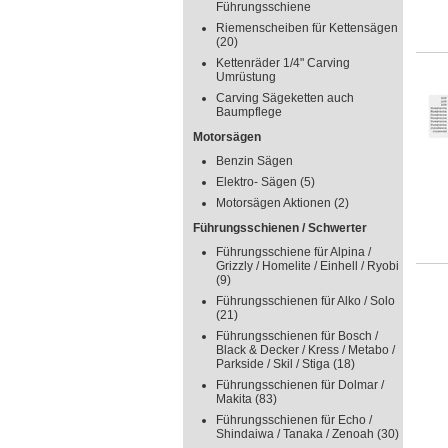
Führungsschiene
Riemenscheiben für Kettensägen
(20)
Kettenräder 1/4" Carving
Umrüstung
Carving Sägeketten auch
Baumpflege
Motorsägen
Benzin Sägen
Elektro- Sägen
(5)
Motorsägen Aktionen
(2)
Führungsschienen / Schwerter
Führungsschiene für Alpina /
Grizzly / Homelite / Einhell / Ryobi
(9)
Führungsschienen für Alko / Solo
(21)
Führungsschienen für Bosch /
Black & Decker / Kress / Metabo /
Parkside / Skil / Stiga
(18)
Führungsschienen für Dolmar /
Makita
(83)
Führungsschienen für Echo /
Shindaiwa / Tanaka / Zenoah
(30)