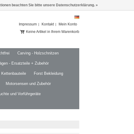
ationen beachten Sie bitte unsere Datenschutzerklärung. »
Impressum
Kontakt
Mein Konto
Keine Artikel in Ihrem Warenkorb
htfrei
Carving - Holzschnitzen
ägen - Ersatzteile + Zubehör
 Kettenbauteile
Forst Bekleidung
Motorsensen und Zubehör
uchte und Vorführgeräte