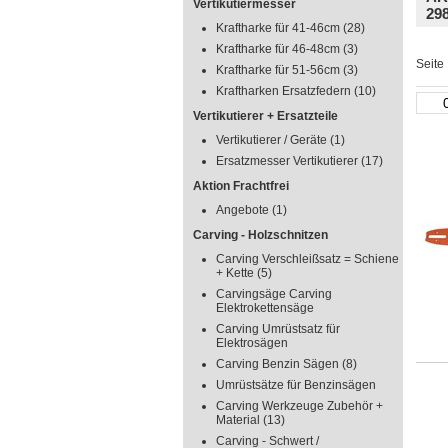
Vertikutiermesser
29
Kraftharke für 41-46cm
(28)
Kraftharke für 46-48cm
(3)
Seite
Kraftharke für 51-56cm
(3)
Kraftharken Ersatzfedern
(10)
Vertikutierer + Ersatzteile
Vertikutierer / Geräte
(1)
Ersatzmesser Vertikutierer
(17)
Aktion Frachtfrei
Angebote
(1)
Carving - Holzschnitzen
Carving Verschleißsatz = Schiene
+ Kette
(5)
Carvingsäge Carving
Elektrokettensäge
Carving Umrüstsatz für
Elektrosägen
Carving Benzin Sägen
(8)
Umrüstsätze für Benzinsägen
Carving Werkzeuge Zubehör +
Material
(13)
Carving - Schwert /