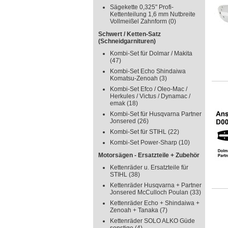
Sägekette 0,325" Profi-
Kettenteilung 1,6 mm Nutbreite
Vollmeißel Zahnform
(0)
Schwert / Ketten-Satz
(Schneidgarnituren)
Kombi-Set für Dolmar / Makita
(47)
Kombi-Set Echo Shindaiwa
Komatsu-Zenoah
(3)
Kombi-Set Efco / Oleo-Mac /
Herkules / Victus / Dynamac /
emak
(18)
Kombi-Set für Husqvarna Partner
Jonsered
(26)
Kombi-Set für STIHL
(22)
Kombi-Set Power-Sharp
(10)
Motorsägen - Ersatzteile + Zubehör
Kettenräder u. Ersatzteile für
STIHL
(38)
Kettenräder Husqvarna + Partner
Jonsered McCulloch Poulan
(33)
Kettenräder Echo + Shindaiwa +
Zenoah + Tanaka
(7)
Kettenräder SOLO ALKO Güde