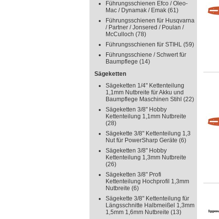
Führungsschienen Efco / Oleo-
Mac / Dynamak / Emak
(61)
Führungsschienen für Husqvarna
/ Partner / Jonsered / Poulan /
McCulloch
(78)
Führungsschienen für STIHL
(59)
Führungsschiene / Schwert für
Baumpflege
(14)
Sägeketten
Sägeketten 1/4" Kettenteilung
1,1mm Nutbreite für Akku und
Baumpflege Maschinen Stihl
(22)
Sägeketten 3/8" Hobby
Kettenteilung 1,1mm Nutbreite
(28)
Sägekette 3/8" Kettenteilung 1,3
Nut für PowerSharp Geräte
(6)
Sägeketten 3/8" Hobby
Kettenteilung 1,3mm Nutbreite
(26)
Sägeketten 3/8" Profi
Kettenteilung Hochprofil 1,3mm
Nutbreite
(6)
Sägekette 3/8" Kettenteilung für
Längsschnitte Halbmeißel 1,3mm
1,5mm 1,6mm Nutbreite
(13)