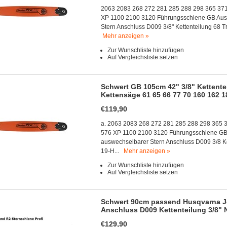
2063 2083 268 272 281 285 288 298 365 371
XP 1100 2100 3120 Führungsschiene GB Austr
Stern Anschluss D009 3/8" Kettenteilung 68 
Mehr anzeigen »
Zur Wunschliste hinzufügen
Auf Vergleichsliste setzen
Schwert GB 105cm 42" 3/8" Kettentei
Kettensäge 61 65 66 77 70 160 162 1
€119,90
a. 2063 2083 268 272 281 285 288 298 365 
576 XP 1100 2100 3120 Führungsschiene GB A
auswechselbarer Stern Anschluss D009 3/8 Ke
19-H...
Mehr anzeigen »
Zur Wunschliste hinzufügen
Auf Vergleichsliste setzen
Schwert 90cm passend Husqvarna Jo
Anschluss D009 Kettenteilung 3/8" N
€129,90