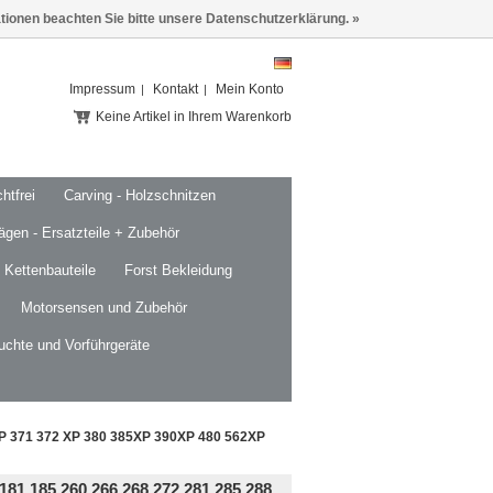
ationen beachten Sie bitte unsere Datenschutzerklärung. »
Impressum
Kontakt
Mein Konto
Keine Artikel in Ihrem Warenkorb
htfrei
Carving - Holzschnitzen
ägen - Ersatzteile + Zubehör
 Kettenbauteile
Forst Bekleidung
Motorsensen und Zubehör
uchte und Vorführgeräte
XP 371 372 XP 380 385XP 390XP 480 562XP
 185 260 266 268 272 281 285 288