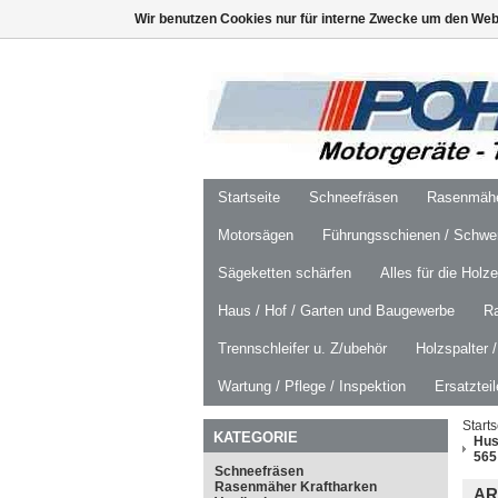
Wir benutzen Cookies nur für interne Zwecke um den Web
Startseite
Schneefräsen
Rasenmäher
Motorsägen
Führungsschienen / Schwer
Sägeketten schärfen
Alles für die Holz
Haus / Hof / Garten und Baugewerbe
R
Trennschleifer u. Z/ubehör
Holzspalter 
Wartung / Pflege / Inspektion
Ersatztei
Starts
KATEGORIE
Hus
565
Schneefräsen
Rasenmäher Kraftharken
AR