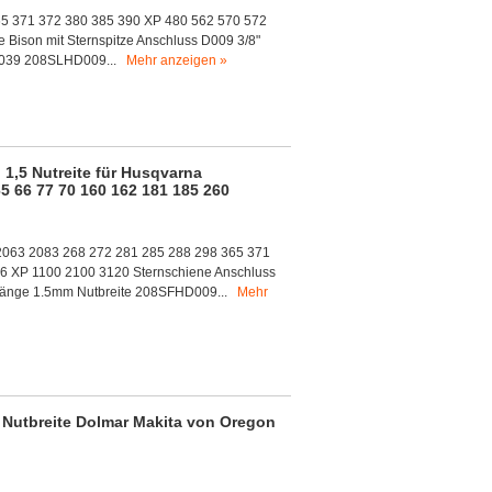
65 371 372 380 385 390 XP 480 562 570 572
Bison mit Sternspitze Anschluss D009 3/8"
0-0039 208SLHD009...
Mehr anzeigen »
 1,5 Nutreite für Husqvarna
5 66 77 70 160 162 181 185 260
2063 2083 268 272 281 285 288 298 365 371
6 XP 1100 2100 3120 Sternschiene Anschluss
tenlänge 1.5mm Nutbreite 208SFHD009...
Mehr
5 Nutbreite Dolmar Makita von Oregon