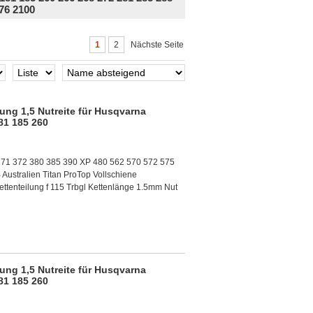
76 2100
1
2
Nächste Seite
ung 1,5 Nutreite für Husqvarna
81 185 260
371 372 380 385 390 XP 480 562 570 572 575
ustralien Titan ProTop Vollschiene
ttenteilung f 115 Trbgl Kettenlänge 1.5mm Nut
ung 1,5 Nutreite für Husqvarna
81 185 260