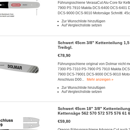
Führungsschiene VerasaCut Alu-Core für Ke
7900 PS 7910 Makita DCS-6400 DCS-6401
DCS-9000 DCS-9010 Motorsäge Schnittl. 4
Zur Wunschliste hinzufügen
Auf Vergleichsliste setzen
Schwert 45cm 3/8" Kettenteilung 1,5 
Treibgl.
€78,90
Führungsschiene original von Dolmar nicht m
7300 PS-7310 PS-7900 PS 7910 Makita DC
7900 DCS-79001 DCS-9000 DCS-9010 Motors
Anschluss D00...
Mehr anzeigen »
Zur Wunschliste hinzufügen
Auf Vergleichsliste setzen
Schwert 45cm 18" 3/8" Kettenteilung
Kettensäge 562 570 572 575 576 61 6
€59,80
Oregon Führungsschiene Advance Cut auch 