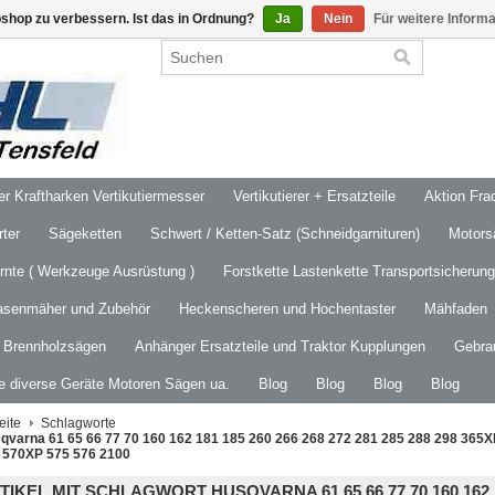
shop zu verbessern. Ist das in Ordnung?
Ja
Nein
Für weitere Inform
 Kraftharken Vertikutiermesser
Vertikutierer + Ersatzteile
Aktion Frac
ter
Sägeketten
Schwert / Ketten-Satz (Schneidgarnituren)
Motors
ernte ( Werkzeuge Ausrüstung )
Forstkette Lastenkette Transportsicherung
asenmäher und Zubehör
Heckenscheren und Hochentaster
Mähfaden
/ Brennholzsägen
Anhänger Ersatzteile und Traktor Kupplungen
Gebra
le diverse Geräte Motoren Sägen ua.
Blog
Blog
Blog
Blog
eite
Schlagworte
qvarna 61 65 66 77 70 160 162 181 185 260 266 268 272 281 285 288 298 365
 570XP 575 576 2100
TIKEL MIT SCHLAGWORT HUSQVARNA 61 65 66 77 70 160 162 181