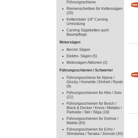
Führungsschiene
Riemenscheiben für Kettensägen
(20)
Kettenräder 1/4" Carving
Umrüstung
Carving Sägeketten auch
Baumpflege
Motorsägen
Benzin Sägen
Elektro- Sägen
(5)
Motorsägen Aktionen
(2)
Führungsschienen / Schwerter
Führungsschiene für Alpina /
Grizzly / Homelite / Einhell / Ryobi
(9)
Führungsschienen für Alko / Solo
(21)
Führungsschienen für Bosch /
Black & Decker / Kress / Metabo /
Parkside / Skil / Stiga
(18)
Führungsschienen für Dolmar /
Makita
(83)
Führungsschienen für Echo /
Shindaiwa / Tanaka / Zenoah
(30)