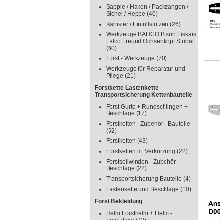
Sappie / Haken / Packzangen /
Sichel / Heppe
(40)
Kanister / Einfüllstutzen
(26)
Werkzeuge BAHCO Bison Fiskars
Felco Freund Ochsenkopf Stubai
(60)
Forst - Werkzeuge
(70)
Werkzeuge für Reparatur und
Pflege
(21)
Forstkette Lastenkette
Transportsicherung Kettenbauteile
Forst Gurte + Rundschlingen +
Beschläge
(17)
Forstketten - Zubehör - Bauteile
(52)
Forstketten
(43)
Forstketten m. Verkürzung
(22)
Forstseilwinden - Zubehör -
Beschläge
(22)
Transportsicherung Bauteile
(4)
Lastenkette und Beschläge
(10)
Forst Bekleidung
Helm Forsthelm + Helm -