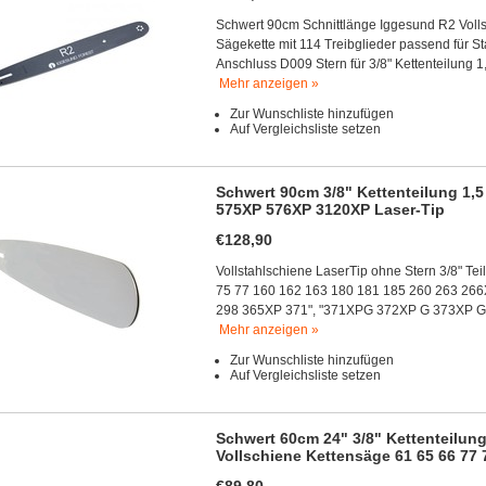
Schwert 90cm Schnittlänge Iggesund R2 Vollst
Sägekette mit 114 Treibglieder passend für 
Anschluss D009 Stern für 3/8" Kettenteilung 1
Mehr anzeigen »
Zur Wunschliste hinzufügen
Auf Vergleichsliste setzen
Schwert 90cm 3/8" Kettenteilung 1,
575XP 576XP 3120XP Laser-Tip
€128,90
Vollstahlschiene LaserTip ohne Stern 3/8" Te
75 77 160 162 163 180 181 185 260 263 2
298 365XP 371", "371XPG 372XP G 373XP G
Mehr anzeigen »
Zur Wunschliste hinzufügen
Auf Vergleichsliste setzen
Schwert 60cm 24" 3/8" Kettenteilung
Vollschiene Kettensäge 61 65 66 77 