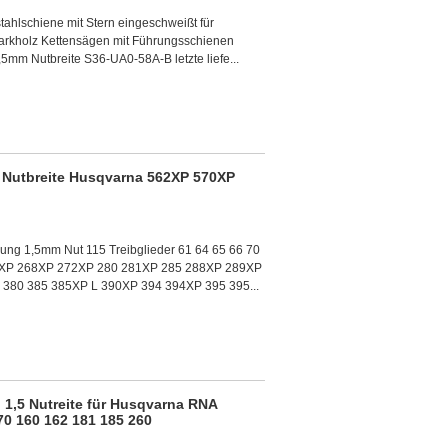
ahlschiene mit Stern eingeschweißt für
Starkholz Kettensägen mit Führungsschienen
,5mm Nutbreite S36-UA0-58A-B letzte liefe...
5 Nutbreite Husqvarna 562XP 570XP
ilung 1,5mm Nut 115 Treibglieder 61 64 65 66 70
66XP 268XP 272XP 280 281XP 285 288XP 289XP
 380 385 385XP L 390XP 394 394XP 395 395...
 1,5 Nutreite für Husqvarna RNA
70 160 162 181 185 260