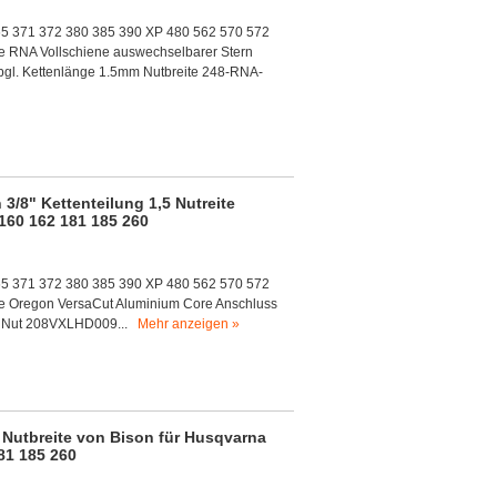
65 371 372 380 385 390 XP 480 562 570 572
 RNA Vollschiene auswechselbarer Stern
ibgl. Kettenlänge 1.5mm Nutbreite 248-RNA-
/8" Kettenteilung 1,5 Nutreite
160 162 181 185 260
65 371 372 380 385 390 XP 480 562 570 572
e Oregon VersaCut Aluminium Core Anschluss
5mm Nut 208VXLHD009...
Mehr anzeigen »
 Nutbreite von Bison für Husqvarna
81 185 260