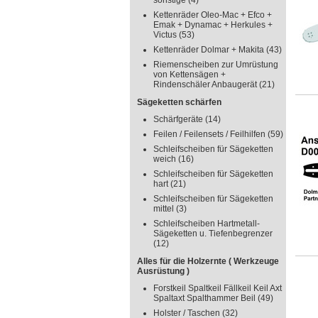
sonstige
(4)
Kettenräder Oleo-Mac + Efco +
Emak + Dynamac + Herkules +
Victus
(53)
Kettenräder Dolmar + Makita
(43)
Riemenscheiben zur Umrüstung
von Kettensägen +
Rindenschäler Anbaugerät
(21)
Sägeketten schärfen
Schärfgeräte
(14)
Feilen / Feilensets / Feilhilfen
(59)
Schleifscheiben für Sägeketten
weich
(16)
Schleifscheiben für Sägeketten
hart
(21)
Schleifscheiben für Sägeketten
mittel
(3)
Schleifscheiben Hartmetall-
Sägeketten u. Tiefenbegrenzer
(12)
Alles für die Holzernte ( Werkzeuge
Ausrüstung )
Forstkeil Spaltkeil Fällkeil Keil Axt
Spaltaxt Spalthammer Beil
(49)
Holster / Taschen
(32)