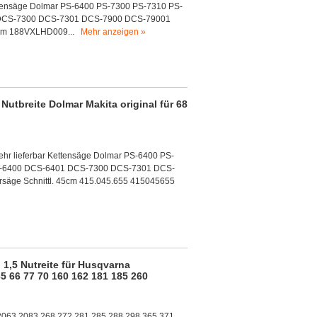
ttensäge Dolmar PS-6400 PS-7300 PS-7310 PS-
 DCS-7300 DCS-7301 DCS-7900 DCS-79001
5cm 188VXLHD009...
Mehr anzeigen »
Nutbreite Dolmar Makita original für 68
ehr lieferbar Kettensäge Dolmar PS-6400 PS-
S-6400 DCS-6401 DCS-7300 DCS-7301 DCS-
äge Schnittl. 45cm 415.045.655 415045655
 1,5 Nutreite für Husqvarna
5 66 77 70 160 162 181 185 260
2063 2083 268 272 281 285 288 298 365 371