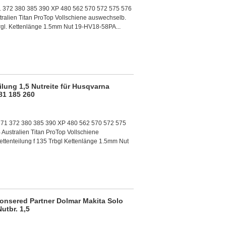
 372 380 385 390 XP 480 562 570 572 575 576
alien Titan ProTop Vollschiene auswechselb.
Trgl. Kettenlänge 1.5mm Nut 19-HV18-58PA...
lung 1,5 Nutreite für Husqvarna
81 185 260
371 372 380 385 390 XP 480 562 570 572 575
ustralien Titan ProTop Vollschiene
ttenteilung f 135 Trbgl Kettenlänge 1.5mm Nut
nsered Partner Dolmar Makita Solo
utbr. 1,5