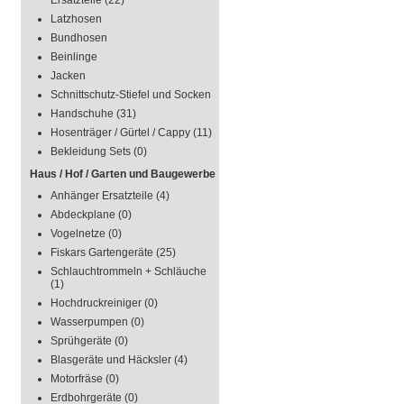
Ersatzteile
(22)
Latzhosen
Bundhosen
Beinlinge
Jacken
Schnittschutz-Stiefel und Socken
Handschuhe
(31)
Hosenträger / Gürtel / Cappy
(11)
Bekleidung Sets
(0)
Haus / Hof / Garten und Baugewerbe
Anhänger Ersatzteile
(4)
Abdeckplane
(0)
Vogelnetze
(0)
Fiskars Gartengeräte
(25)
Schlauchtrommeln + Schläuche
(1)
Hochdruckreiniger
(0)
Wasserpumpen
(0)
Sprühgeräte
(0)
Blasgeräte und Häcksler
(4)
Motorfräse
(0)
Erdbohrgeräte
(0)