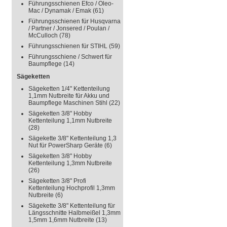
Führungsschienen Efco / Oleo-
Mac / Dynamak / Emak
(61)
Führungsschienen für Husqvarna
/ Partner / Jonsered / Poulan /
McCulloch
(78)
Führungsschienen für STIHL
(59)
Führungsschiene / Schwert für
Baumpflege
(14)
Sägeketten
Sägeketten 1/4" Kettenteilung
1,1mm Nutbreite für Akku und
Baumpflege Maschinen Stihl
(22)
Sägeketten 3/8" Hobby
Kettenteilung 1,1mm Nutbreite
(28)
Sägekette 3/8" Kettenteilung 1,3
Nut für PowerSharp Geräte
(6)
Sägeketten 3/8" Hobby
Kettenteilung 1,3mm Nutbreite
(26)
Sägeketten 3/8" Profi
Kettenteilung Hochprofil 1,3mm
Nutbreite
(6)
Sägekette 3/8" Kettenteilung für
Längsschnitte Halbmeißel 1,3mm
1,5mm 1,6mm Nutbreite
(13)