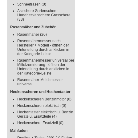
Schneefräsen
(0)
Astschere Gartenschere
Handheckenschere Grasschere
(33)
Rasenmäher und Zubehör
Rasenmäher
(20)
Rasenmähermesser nach
Hersteller + Modell - öffnen der
Unterteilung durch anklicken in
der Kategorie-Leiste
Rasenmähermesser universal bei
Mittelzentrierung - öffnen der
Unterteilung durch anklicken in
der Kategorie-Leiste
Rasenmäher-Mulchmesser
universal
Heckenscheren und Hochentaster
Heckenscheren Benzinmotor
(6)
Heckenscheren elektrisch
(0)
Hochentaster elektrisch u. Benzin
Geräte u. Ersatzteile
(4)
Heckenschere Ersatzteil
(0)
Mähfaden