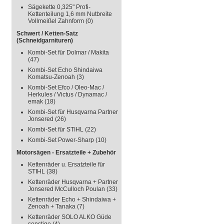
Sägekette 0,325" Profi-
Kettenteilung 1,6 mm Nutbreite
Vollmeißel Zahnform
(0)
Schwert / Ketten-Satz
(Schneidgarnituren)
Kombi-Set für Dolmar / Makita
(47)
Kombi-Set Echo Shindaiwa
Komatsu-Zenoah
(3)
Kombi-Set Efco / Oleo-Mac /
Herkules / Victus / Dynamac /
emak
(18)
Kombi-Set für Husqvarna Partner
Jonsered
(26)
Kombi-Set für STIHL
(22)
Kombi-Set Power-Sharp
(10)
Motorsägen - Ersatzteile + Zubehör
Kettenräder u. Ersatzteile für
STIHL
(38)
Kettenräder Husqvarna + Partner
Jonsered McCulloch Poulan
(33)
Kettenräder Echo + Shindaiwa +
Zenoah + Tanaka
(7)
Kettenräder SOLO ALKO Güde