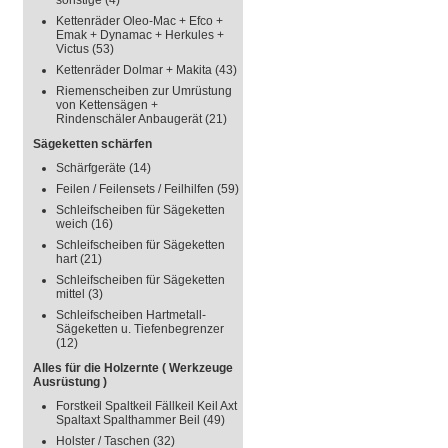
sonstige
(4)
Kettenräder Oleo-Mac + Efco +
Emak + Dynamac + Herkules +
Victus
(53)
Kettenräder Dolmar + Makita
(43)
Riemenscheiben zur Umrüstung
von Kettensägen +
Rindenschäler Anbaugerät
(21)
Sägeketten schärfen
Schärfgeräte
(14)
Feilen / Feilensets / Feilhilfen
(59)
Schleifscheiben für Sägeketten
weich
(16)
Schleifscheiben für Sägeketten
hart
(21)
Schleifscheiben für Sägeketten
mittel
(3)
Schleifscheiben Hartmetall-
Sägeketten u. Tiefenbegrenzer
(12)
Alles für die Holzernte ( Werkzeuge
Ausrüstung )
Forstkeil Spaltkeil Fällkeil Keil Axt
Spaltaxt Spalthammer Beil
(49)
Holster / Taschen
(32)