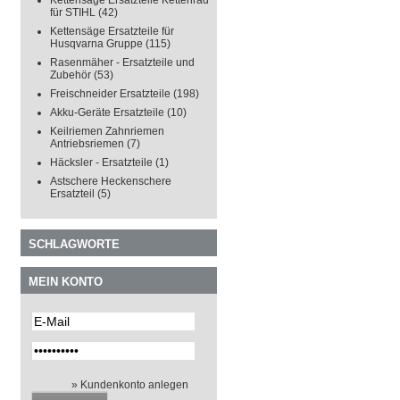
Kettensäge Ersatzteile Kettenrad
für STIHL
(42)
Kettensäge Ersatzteile für
Husqvarna Gruppe
(115)
Rasenmäher - Ersatzteile und
Zubehör
(53)
Freischneider Ersatzteile
(198)
Akku-Geräte Ersatzteile
(10)
Keilriemen Zahnriemen
Antriebsriemen
(7)
Häcksler - Ersatzteile
(1)
Astschere Heckenschere
Ersatzteil
(5)
SCHLAGWORTE
MEIN KONTO
» Kundenkonto anlegen