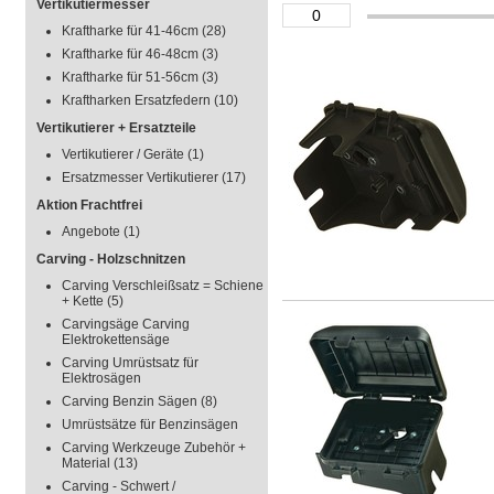
Vertikutiermesser
Kraftharke für 41-46cm
(28)
Kraftharke für 46-48cm
(3)
Kraftharke für 51-56cm
(3)
Kraftharken Ersatzfedern
(10)
Vertikutierer + Ersatzteile
Vertikutierer / Geräte
(1)
Ersatzmesser Vertikutierer
(17)
Aktion Frachtfrei
Angebote
(1)
Carving - Holzschnitzen
Carving Verschleißsatz = Schiene
+ Kette
(5)
Carvingsäge Carving
Elektrokettensäge
Carving Umrüstsatz für
Elektrosägen
Carving Benzin Sägen
(8)
Umrüstsätze für Benzinsägen
Carving Werkzeuge Zubehör +
Material
(13)
Carving - Schwert /