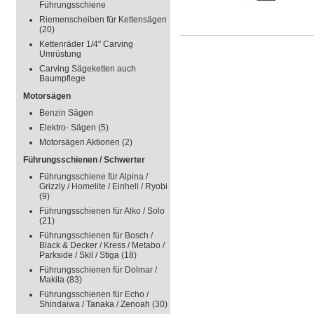
Führungsschiene
Riemenscheiben für Kettensägen
(20)
Kettenräder 1/4" Carving
Umrüstung
Carving Sägeketten auch
Baumpflege
Motorsägen
Benzin Sägen
Elektro- Sägen
(5)
Motorsägen Aktionen
(2)
Führungsschienen / Schwerter
Führungsschiene für Alpina /
Grizzly / Homelite / Einhell / Ryobi
(9)
Führungsschienen für Alko / Solo
(21)
Führungsschienen für Bosch /
Black & Decker / Kress / Metabo /
Parkside / Skil / Stiga
(18)
Führungsschienen für Dolmar /
Makita
(83)
Führungsschienen für Echo /
Shindaiwa / Tanaka / Zenoah
(30)