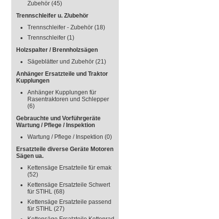
Zubehör
(45)
Trennschleifer u. Z/ubehör
Trennschleifer - Zubehör
(18)
Trennschleifer
(1)
Holzspalter / Brennholzsägen
Sägeblätter und Zubehör
(21)
Anhänger Ersatzteile und Traktor
Kupplungen
Anhänger Kupplungen für
Rasentraktoren und Schlepper
(6)
Gebrauchte und Vorführgeräte
Wartung / Pflege / Inspektion
Wartung / Pflege / Inspektion
(0)
Ersatzteile diverse Geräte Motoren
Sägen ua.
Kettensäge Ersatzteile für emak
(52)
Kettensäge Ersatzteile Schwert
für STIHL
(68)
Kettensäge Ersatzteile passend
für STIHL
(27)