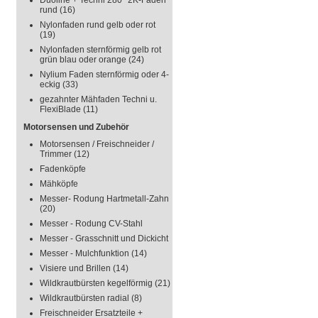
Duoline + Techni 280° 2K-Faden
rund
(16)
Nylonfaden rund gelb oder rot
(19)
Nylonfaden sternförmig gelb rot
grün blau oder orange
(24)
Nylium Faden sternförmig oder 4-
eckig
(33)
gezahnter Mähfaden Techni u.
FlexiBlade
(11)
Motorsensen und Zubehör
Motorsensen / Freischneider /
Trimmer
(12)
Fadenköpfe
Mähköpfe
Messer- Rodung Hartmetall-Zahn
(20)
Messer - Rodung CV-Stahl
Messer - Grasschnitt und Dickicht
Messer - Mulchfunktion
(14)
Visiere und Brillen
(14)
Wildkrautbürsten kegelförmig
(21)
Wildkrautbürsten radial
(8)
Freischneider Ersatzteile +