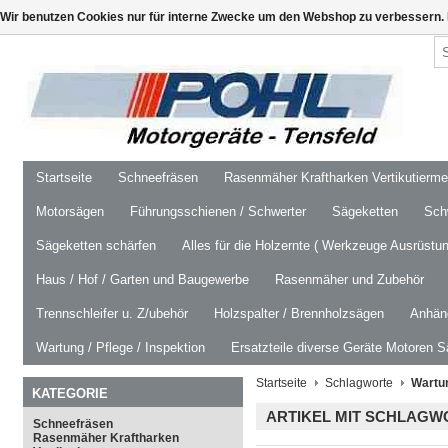
Wir benutzen Cookies nur für interne Zwecke um den Webshop zu verbessern. 
Startseite
Schneefräsen
Rasenmäher Kraftharken Vertikutierm
Motorsägen
Führungsschienen / Schwerter
Sägeketten
Schw
Sägeketten schärfen
Alles für die Holzernte ( Werkzeuge Ausrüstun
Haus / Hof / Garten und Baugewerbe
Rasenmäher und Zubehör
Trennschleifer u. Z/ubehör
Holzspalter / Brennholzsägen
Anhäng
Wartung / Pflege / Inspektion
Ersatzteile diverse Geräte Motoren S
Startseite
Schlagworte
Wartun
KATEGORIE
ARTIKEL MIT SCHLAGW
Schneefräsen
Rasenmäher Kraftharken