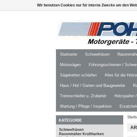
Wir benutzen Cookies nur für interne Zwecke um den Web
Startseite
Schneefräsen
Rasenmäher
Motorsägen
Führungsschienen / Schwer
Sägeketten schärfen
Alles für die Holz
Haus / Hof / Garten und Baugewerbe
R
Trennschleifer u. Z/ubehör
Holzspalter 
Wartung / Pflege / Inspektion
Ersatztei
Starts
KATEGORIE
AR
Schneefräsen
Rasenmäher Kraftharken