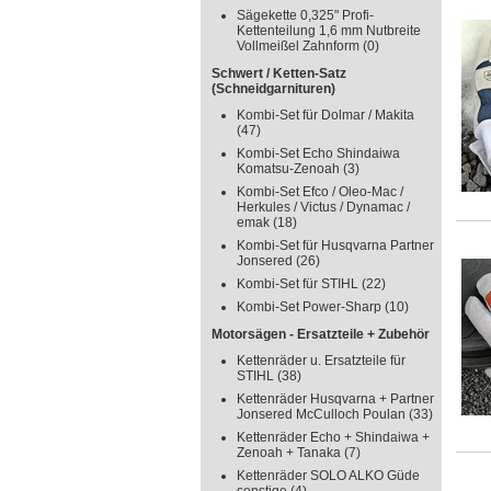
Sägekette 0,325" Profi-
Kettenteilung 1,6 mm Nutbreite
Vollmeißel Zahnform
(0)
Schwert / Ketten-Satz
(Schneidgarnituren)
Kombi-Set für Dolmar / Makita
(47)
Kombi-Set Echo Shindaiwa
Komatsu-Zenoah
(3)
Kombi-Set Efco / Oleo-Mac /
Herkules / Victus / Dynamac /
emak
(18)
Kombi-Set für Husqvarna Partner
Jonsered
(26)
Kombi-Set für STIHL
(22)
Kombi-Set Power-Sharp
(10)
Motorsägen - Ersatzteile + Zubehör
Kettenräder u. Ersatzteile für
STIHL
(38)
Kettenräder Husqvarna + Partner
Jonsered McCulloch Poulan
(33)
Kettenräder Echo + Shindaiwa +
Zenoah + Tanaka
(7)
Kettenräder SOLO ALKO Güde