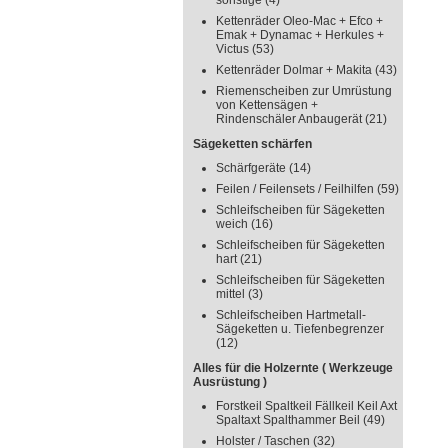
sonstige
(4)
Kettenräder Oleo-Mac + Efco +
Emak + Dynamac + Herkules +
Victus
(53)
Kettenräder Dolmar + Makita
(43)
Riemenscheiben zur Umrüstung
von Kettensägen +
Rindenschäler Anbaugerät
(21)
Sägeketten schärfen
Schärfgeräte
(14)
Feilen / Feilensets / Feilhilfen
(59)
Schleifscheiben für Sägeketten
weich
(16)
Schleifscheiben für Sägeketten
hart
(21)
Schleifscheiben für Sägeketten
mittel
(3)
Schleifscheiben Hartmetall-
Sägeketten u. Tiefenbegrenzer
(12)
Alles für die Holzernte ( Werkzeuge
Ausrüstung )
Forstkeil Spaltkeil Fällkeil Keil Axt
Spaltaxt Spalthammer Beil
(49)
Holster / Taschen
(32)