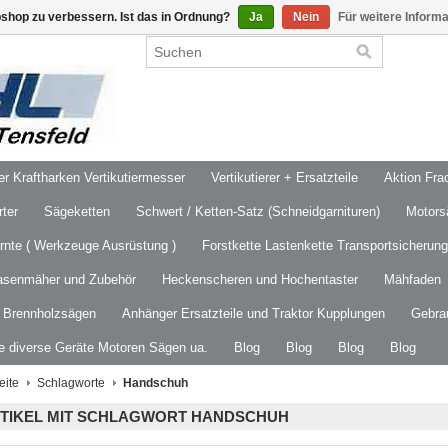
shop zu verbessern. Ist das in Ordnung?
Ja
Nein
Für weitere Inform
 Kraftharken Vertikutiermesser
Vertikutierer + Ersatzteile
Aktion Frac
ter
Sägeketten
Schwert / Ketten-Satz (Schneidgarnituren)
Motors
ernte ( Werkzeuge Ausrüstung )
Forstkette Lastenkette Transportsicherung
asenmäher und Zubehör
Heckenscheren und Hochentaster
Mähfaden
/ Brennholzsägen
Anhänger Ersatzteile und Traktor Kupplungen
Gebra
le diverse Geräte Motoren Sägen ua.
Blog
Blog
Blog
Blog
eite
Schlagworte
Handschuh
TIKEL MIT SCHLAGWORT HANDSCHUH