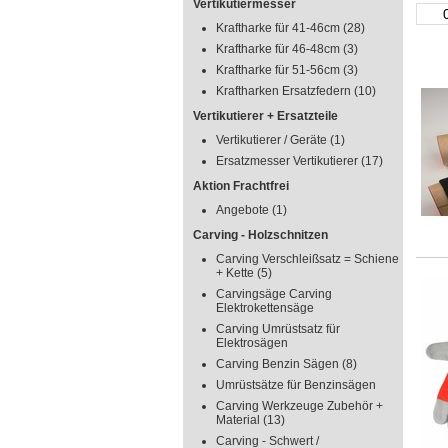
Vertikutiermesser
Kraftharke für 41-46cm
(28)
Kraftharke für 46-48cm
(3)
Kraftharke für 51-56cm
(3)
Kraftharken Ersatzfedern
(10)
Vertikutierer + Ersatzteile
Vertikutierer / Geräte
(1)
Ersatzmesser Vertikutierer
(17)
Aktion Frachtfrei
Angebote
(1)
Carving - Holzschnitzen
Carving Verschleißsatz = Schiene
+ Kette
(5)
Carvingsäge Carving
Elektrokettensäge
Carving Umrüstsatz für
Elektrosägen
Carving Benzin Sägen
(8)
Umrüstsätze für Benzinsägen
Carving Werkzeuge Zubehör +
Material
(13)
Carving - Schwert /