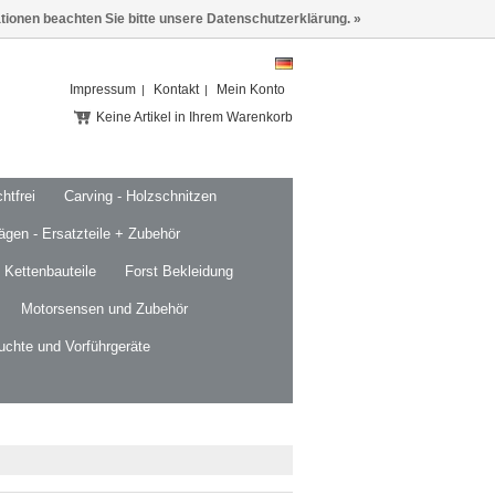
ationen beachten Sie bitte unsere Datenschutzerklärung. »
Impressum
Kontakt
Mein Konto
Keine Artikel in Ihrem Warenkorb
htfrei
Carving - Holzschnitzen
ägen - Ersatzteile + Zubehör
 Kettenbauteile
Forst Bekleidung
Motorsensen und Zubehör
uchte und Vorführgeräte