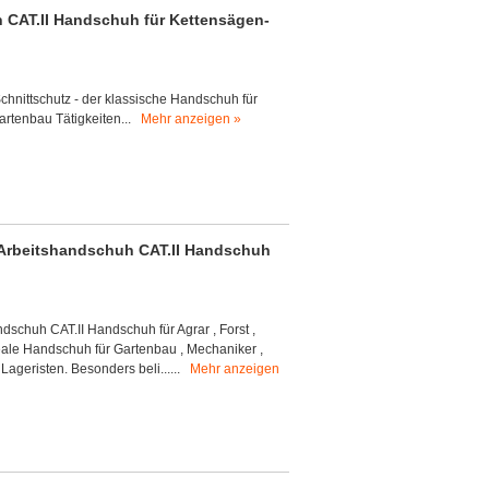
h CAT.II Handschuh für Kettensägen-
hnittschutz - der klassische Handschuh für
artenbau Tätigkeiten...
Mehr anzeigen »
/ Arbeitshandschuh CAT.II Handschuh
ndschuh CAT.II Handschuh für Agrar , Forst ,
eale Handschuh für Gartenbau , Mechaniker ,
 Lageristen. Besonders beli......
Mehr anzeigen