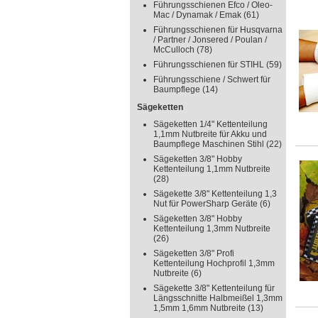
Führungsschienen Efco / Oleo-
Mac / Dynamak / Emak
(61)
Führungsschienen für Husqvarna
/ Partner / Jonsered / Poulan /
McCulloch
(78)
Führungsschienen für STIHL
(59)
Führungsschiene / Schwert für
Baumpflege
(14)
Sägeketten
Sägeketten 1/4" Kettenteilung
1,1mm Nutbreite für Akku und
Baumpflege Maschinen Stihl
(22)
Sägeketten 3/8" Hobby
Kettenteilung 1,1mm Nutbreite
(28)
Sägekette 3/8" Kettenteilung 1,3
Nut für PowerSharp Geräte
(6)
Sägeketten 3/8" Hobby
Kettenteilung 1,3mm Nutbreite
(26)
Sägeketten 3/8" Profi
Kettenteilung Hochprofil 1,3mm
Nutbreite
(6)
Sägekette 3/8" Kettenteilung für
Längsschnitte Halbmeißel 1,3mm
1,5mm 1,6mm Nutbreite
(13)