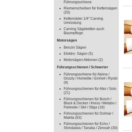
Führungsschiene
Riemenscheiben für Kettensägen
(20)
Kettenräder 1/4" Carving
Umrüstung
Carving Sägeketten auch
Baumpflege
Motorsägen
Benzin Sägen
Elektro- Sägen
(5)
Motorsägen Aktionen
(2)
Führungsschienen / Schwerter
Führungsschiene für Alpina /
Grizzly / Homelite / Einhell / Ryobi
(9)
Führungsschienen für Alko / Solo
(21)
Führungsschienen für Bosch /
Black & Decker / Kress / Metabo /
Parkside / Skil / Stiga
(18)
Führungsschienen für Dolmar /
Makita
(83)
Führungsschienen für Echo /
Shindaiwa / Tanaka / Zenoah
(30)