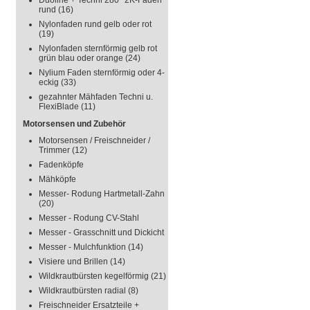
Duoline + Techni 280° 2K-Faden
rund
(16)
Nylonfaden rund gelb oder rot
(19)
Nylonfaden sternförmig gelb rot
grün blau oder orange
(24)
Nylium Faden sternförmig oder 4-
eckig
(33)
gezahnter Mähfaden Techni u.
FlexiBlade
(11)
Motorsensen und Zubehör
Motorsensen / Freischneider /
Trimmer
(12)
Fadenköpfe
Mähköpfe
Messer- Rodung Hartmetall-Zahn
(20)
Messer - Rodung CV-Stahl
Messer - Grasschnitt und Dickicht
Messer - Mulchfunktion
(14)
Visiere und Brillen
(14)
Wildkrautbürsten kegelförmig
(21)
Wildkrautbürsten radial
(8)
Freischneider Ersatzteile +