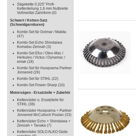
Sägekette 0,325" Profi-
Kettenteilung 1,6 mm Nutbreite
Vollmeißel Zahnform
(0)
Schwert / Ketten-Satz
(Schneidgarnituren)
Kombi-Set für Dolmar / Makita
(47)
Kombi-Set Echo Shindaiwa
Komatsu-Zenoah
(3)
Kombi-Set Efco / Oleo-Mac /
Herkules / Victus / Dynamac /
emak
(18)
Kombi-Set für Husqvarna Partner
Jonsered
(26)
Kombi-Set für STIHL
(22)
Kombi-Set Power-Sharp
(10)
Motorsägen - Ersatzteile + Zubehör
Kettenräder u. Ersatzteile für
STIHL
(38)
Kettenräder Husqvarna + Partner
Jonsered McCulloch Poulan
(33)
Kettenräder Echo + Shindaiwa +
Zenoah + Tanaka
(7)
Kettenräder SOLO ALKO Güde