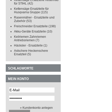
Kettensäge Ersatzteile Kettenrad
für STIHL
(42)
Kettensäge Ersatzteile für
Husqvarna Gruppe
(115)
Rasenmäher - Ersatzteile und
Zubehör
(53)
Freischneider Ersatzteile
(198)
Akku-Geräte Ersatzteile
(10)
Keilriemen Zahnriemen
Antriebsriemen
(7)
Häcksler - Ersatzteile
(1)
Astschere Heckenschere
Ersatzteil
(5)
SCHLAGWORTE
MEIN KONTO
» Kundenkonto anlegen