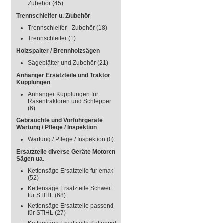
Zubehör
(45)
Trennschleifer u. Z/ubehör
Trennschleifer - Zubehör
(18)
Trennschleifer
(1)
Holzspalter / Brennholzsägen
Sägeblätter und Zubehör
(21)
Anhänger Ersatzteile und Traktor
Kupplungen
Anhänger Kupplungen für
Rasentraktoren und Schlepper
(6)
Gebrauchte und Vorführgeräte
Wartung / Pflege / Inspektion
Wartung / Pflege / Inspektion
(0)
Ersatzteile diverse Geräte Motoren
Sägen ua.
Kettensäge Ersatzteile für emak
(52)
Kettensäge Ersatzteile Schwert
für STIHL
(68)
Kettensäge Ersatzteile passend
für STIHL
(27)