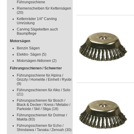
Führungsschiene
Riemenscheiben für Kettensägen
(20)
Kettenräder 1/4" Carving
Umrüstung
Carving Sägeketten auch
Baumpflege
Motorsägen
Benzin Sägen
Elektro- Sägen
(5)
Motorsägen Aktionen
(2)
Führungsschienen / Schwerter
Führungsschiene für Alpina /
Grizzly / Homelite / Einhell / Ryobi
(9)
Führungsschienen für Alko / Solo
(21)
Führungsschienen für Bosch /
Black & Decker / Kress / Metabo /
Parkside / Skil / Stiga
(18)
Führungsschienen für Dolmar /
Makita
(83)
Führungsschienen für Echo /
Shindaiwa / Tanaka / Zenoah
(30)