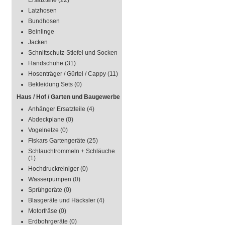
Ersatzteile
(22)
Latzhosen
Bundhosen
Beinlinge
Jacken
Schnittschutz-Stiefel und Socken
Handschuhe
(31)
Hosenträger / Gürtel / Cappy
(11)
Bekleidung Sets
(0)
Haus / Hof / Garten und Baugewerbe
Anhänger Ersatzteile
(4)
Abdeckplane
(0)
Vogelnetze
(0)
Fiskars Gartengeräte
(25)
Schlauchtrommeln + Schläuche
(1)
Hochdruckreiniger
(0)
Wasserpumpen
(0)
Sprühgeräte
(0)
Blasgeräte und Häcksler
(4)
Motorfräse
(0)
Erdbohrgeräte
(0)