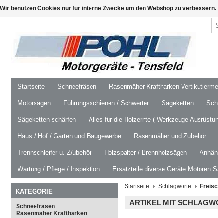
Wir benutzen Cookies nur für interne Zwecke um den Webshop zu verbessern. 
Startseite
Schneefräsen
Rasenmäher Kraftharken Vertikutierm
Motorsägen
Führungsschienen / Schwerter
Sägeketten
Schw
Sägeketten schärfen
Alles für die Holzernte ( Werkzeuge Ausrüstun
Haus / Hof / Garten und Baugewerbe
Rasenmäher und Zubehör
Trennschleifer u. Z/ubehör
Holzspalter / Brennholzsägen
Anhäng
Wartung / Pflege / Inspektion
Ersatzteile diverse Geräte Motoren S
Startseite
Schlagworte
Freisc
KATEGORIE
ARTIKEL MIT SCHLAGW
Schneefräsen
Rasenmäher Kraftharken