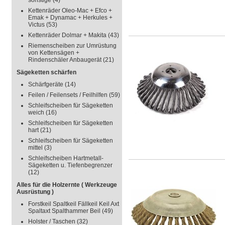
sonstige
(4)
Kettenräder Oleo-Mac + Efco +
Emak + Dynamac + Herkules +
Victus
(53)
Kettenräder Dolmar + Makita
(43)
Riemenscheiben zur Umrüstung
von Kettensägen +
Rindenschäler Anbaugerät
(21)
Sägeketten schärfen
Schärfgeräte
(14)
Feilen / Feilensets / Feilhilfen
(59)
Schleifscheiben für Sägeketten
weich
(16)
Schleifscheiben für Sägeketten
hart
(21)
Schleifscheiben für Sägeketten
mittel
(3)
Schleifscheiben Hartmetall-
Sägeketten u. Tiefenbegrenzer
(12)
Alles für die Holzernte ( Werkzeuge
Ausrüstung )
Forstkeil Spaltkeil Fällkeil Keil Axt
Spaltaxt Spalthammer Beil
(49)
Holster / Taschen
(32)