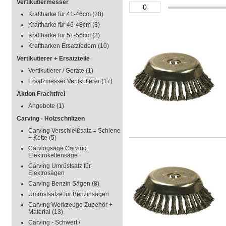
Vertikutiermesser
Kraftharke für 41-46cm
(28)
Kraftharke für 46-48cm
(3)
Kraftharke für 51-56cm
(3)
Kraftharken Ersatzfedern
(10)
Vertikutierer + Ersatzteile
Vertikutierer / Geräte
(1)
Ersatzmesser Vertikutierer
(17)
Aktion Frachtfrei
Angebote
(1)
Carving - Holzschnitzen
Carving Verschleißsatz = Schiene
+ Kette
(5)
Carvingsäge Carving
Elektrokettensäge
Carving Umrüstsatz für
Elektrosägen
Carving Benzin Sägen
(8)
Umrüstsätze für Benzinsägen
Carving Werkzeuge Zubehör +
Material
(13)
Carving - Schwert /