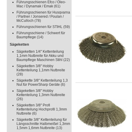
Führungsschienen Efco / Oleo-
Mac / Dynamak / Emak
(61)
Führungsschienen für Husqvarna
/ Partner / Jonsered / Poulan /
McCulloch
(78)
Führungsschienen für STIHL
(59)
Führungsschiene / Schwert für
Baumpflege
(14)
Sägeketten
Sägeketten 1/4" Kettenteilung
1,1mm Nutbreite für Akku und
Baumpflege Maschinen Stihl
(22)
Sägeketten 3/8" Hobby
Kettenteilung 1,1mm Nutbreite
(28)
Sägekette 3/8" Kettenteilung 1,3
Nut für PowerSharp Geräte
(6)
Sägeketten 3/8" Hobby
Kettenteilung 1,3mm Nutbreite
(26)
Sägeketten 3/8" Profi
Kettenteilung Hochprofil 1,3mm
Nutbreite
(6)
Sägekette 3/8" Kettenteilung für
Längsschnitte Halbmeißel 1,3mm
1,5mm 1,6mm Nutbreite
(13)