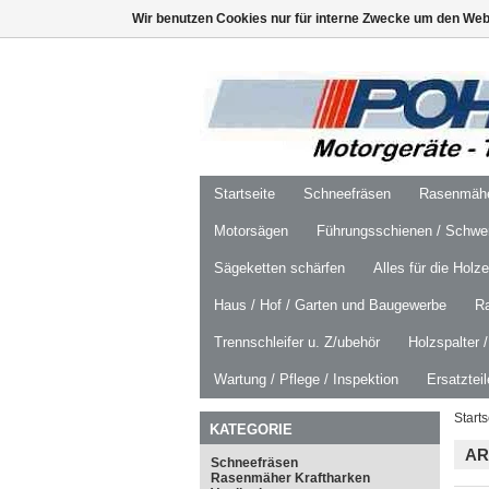
Wir benutzen Cookies nur für interne Zwecke um den Web
Startseite
Schneefräsen
Rasenmäher
Motorsägen
Führungsschienen / Schwer
Sägeketten schärfen
Alles für die Holz
Haus / Hof / Garten und Baugewerbe
R
Trennschleifer u. Z/ubehör
Holzspalter 
Wartung / Pflege / Inspektion
Ersatztei
Starts
KATEGORIE
AR
Schneefräsen
Rasenmäher Kraftharken