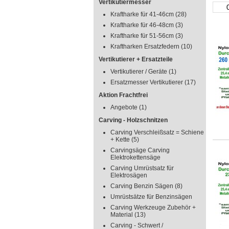
Vertikutiermesser
Kraftharke für 41-46cm
(28)
Kraftharke für 46-48cm
(3)
Kraftharke für 51-56cm
(3)
Kraftharken Ersatzfedern
(10)
Vertikutierer + Ersatzteile
Vertikutierer / Geräte
(1)
Ersatzmesser Vertikutierer
(17)
Aktion Frachtfrei
Angebote
(1)
Carving - Holzschnitzen
Carving Verschleißsatz = Schiene
+ Kette
(5)
Carvingsäge Carving
Elektrokettensäge
Carving Umrüstsatz für
Elektrosägen
Carving Benzin Sägen
(8)
Umrüstsätze für Benzinsägen
Carving Werkzeuge Zubehör +
Material
(13)
Carving - Schwert /