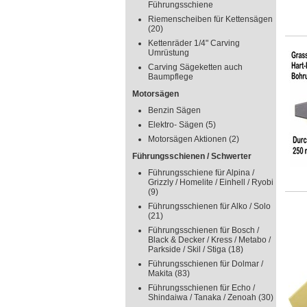
Führungsschiene
Riemenscheiben für Kettensägen
(20)
Kettenräder 1/4" Carving
Umrüstung
Carving Sägeketten auch
Baumpflege
Motorsägen
Benzin Sägen
Elektro- Sägen
(5)
Motorsägen Aktionen
(2)
Führungsschienen / Schwerter
Führungsschiene für Alpina /
Grizzly / Homelite / Einhell / Ryobi
(9)
Führungsschienen für Alko / Solo
(21)
Führungsschienen für Bosch /
Black & Decker / Kress / Metabo /
Parkside / Skil / Stiga
(18)
Führungsschienen für Dolmar /
Makita
(83)
Führungsschienen für Echo /
Shindaiwa / Tanaka / Zenoah
(30)