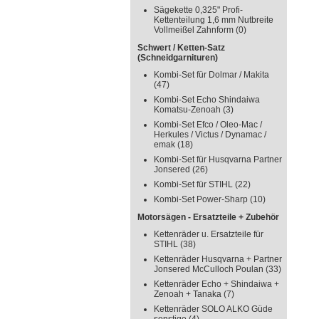
Sägekette 0,325" Profi-
Kettenteilung 1,6 mm Nutbreite
Vollmeißel Zahnform
(0)
Schwert / Ketten-Satz
(Schneidgarnituren)
Kombi-Set für Dolmar / Makita
(47)
Kombi-Set Echo Shindaiwa
Komatsu-Zenoah
(3)
Kombi-Set Efco / Oleo-Mac /
Herkules / Victus / Dynamac /
emak
(18)
Kombi-Set für Husqvarna Partner
Jonsered
(26)
Kombi-Set für STIHL
(22)
Kombi-Set Power-Sharp
(10)
Motorsägen - Ersatzteile + Zubehör
Kettenräder u. Ersatzteile für
STIHL
(38)
Kettenräder Husqvarna + Partner
Jonsered McCulloch Poulan
(33)
Kettenräder Echo + Shindaiwa +
Zenoah + Tanaka
(7)
Kettenräder SOLO ALKO Güde