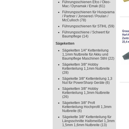
Führungsschienen Efco / Oleo-
Mac / Dynamak / Emak
(61)
Führungsschienen für Husqvarna
/ Partner / Jonsered / Poulan /
McCulloch
(78)
Führungsschienen für STIHL
(59)
Führungsschiene / Schwert für
Baumpflege
(14)
Sägeketten
Sägeketten 1/4" Kettenteilung
1,1mm Nutbreite für Akku und
Baumpflege Maschinen Stihl
(22)
Sägeketten 3/8" Hobby
Kettenteilung 1,1mm Nutbreite
(28)
Sägekette 3/8" Kettenteilung 1,3
Nut für PowerSharp Geräte
(6)
Sägeketten 3/8" Hobby
Kettenteilung 1,3mm Nutbreite
(26)
Sägeketten 3/8" Profi
Kettenteilung Hochprofil 1,3mm
Nutbreite
(6)
Sägekette 3/8" Kettenteilung für
Längsschnitte Halbmeißel 1,3mm
1,5mm 1,6mm Nutbreite
(13)