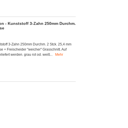
on - Kunststoff 3-Zahn 250mm Durchm.
se
tstoff 3-Zahn 250mm Durchm. 2 Stck. 25,4 mm
+ Freischeider "weicher" Grasschnitt. Auf
iefert werden. grau rot od. weiß...
Mehr