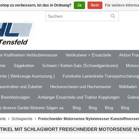
shop zu verbessern. Ist das in Ordnung?
Ja
Nein
Für weitere Inform
 Kraftharken Vertikutiermesser
Vertikutierer + Ersatzteile
Aktion Frac
ter
Sägeketten
Schwert / Ketten-Satz (Schneidgarnituren)
Motors
ernte ( Werkzeuge Ausrüstung )
Forstkette Lastenkette Transportsicherung
asenmäher und Zubehör
Heckenscheren und Hochentaster
Mähfaden
/ Brennholzsägen
Anhänger Ersatzteile und Traktor Kupplungen
Gebra
le diverse Geräte Motoren Sägen ua.
Blog
Blog
Blog
Blog
eite
Schlagworte
Freischneider Motorsense Nylonmesser Kunstoffmesse
TIKEL MIT SCHLAGWORT FREISCHNEIDER MOTORSENSE 