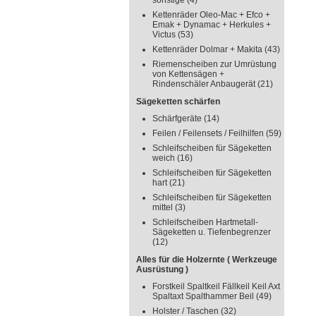
sonstige
(4)
Kettenräder Oleo-Mac + Efco +
Emak + Dynamac + Herkules +
Victus
(53)
Kettenräder Dolmar + Makita
(43)
Riemenscheiben zur Umrüstung
von Kettensägen +
Rindenschäler Anbaugerät
(21)
Sägeketten schärfen
Schärfgeräte
(14)
Feilen / Feilensets / Feilhilfen
(59)
Schleifscheiben für Sägeketten
weich
(16)
Schleifscheiben für Sägeketten
hart
(21)
Schleifscheiben für Sägeketten
mittel
(3)
Schleifscheiben Hartmetall-
Sägeketten u. Tiefenbegrenzer
(12)
Alles für die Holzernte ( Werkzeuge
Ausrüstung )
Forstkeil Spaltkeil Fällkeil Keil Axt
Spaltaxt Spalthammer Beil
(49)
Holster / Taschen
(32)