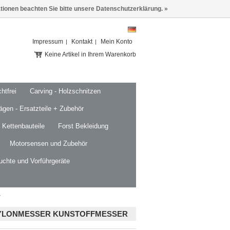
ationen beachten Sie bitte unsere Datenschutzerklärung. »
Impressum
Kontakt
Mein Konto
Keine Artikel in Ihrem Warenkorb
htfrei
Carving - Holzschnitzen
ägen - Ersatzteile + Zubehör
 Kettenbauteile
Forst Bekleidung
Motorsensen und Zubehör
uchte und Vorführgeräte
r
NYLONMESSER KUNSTOFFMESSER