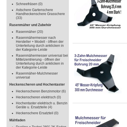
Schneefräsen
(0)
Astschere Gartenschere
Handheckenschere Grasschere
(33)
Rasenmäher und Zubehör
Rasenmäher
(20)
Rasenmähermesser nach
Hersteller + Modell - öffnen der
Unterteilung durch anklicken in
der Kategorie-Leiste
Rasenmähermesser universal bei
Mittelzentrierung - öffnen der
Unterteilung durch anklicken in
der Kategorie-Leiste
Rasenmäher-Mulchmesser
universal
Heckenscheren und Hochentaster
Heckenscheren Benzinmotor
(6)
Heckenscheren elektrisch
(0)
Hochentaster elektrisch u. Benzin
Geräte u. Ersatzteile
(4)
Heckenschere Ersatzteil
(0)
Mähfaden