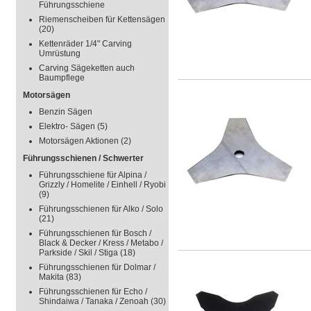
Führungsschiene
Riemenscheiben für Kettensägen
(20)
Kettenräder 1/4" Carving
Umrüstung
Carving Sägeketten auch
Baumpflege
Motorsägen
Benzin Sägen
Elektro- Sägen
(5)
Motorsägen Aktionen
(2)
Führungsschienen / Schwerter
Führungsschiene für Alpina /
Grizzly / Homelite / Einhell / Ryobi
(9)
Führungsschienen für Alko / Solo
(21)
Führungsschienen für Bosch /
Black & Decker / Kress / Metabo /
Parkside / Skil / Stiga
(18)
Führungsschienen für Dolmar /
Makita
(83)
Führungsschienen für Echo /
Shindaiwa / Tanaka / Zenoah
(30)