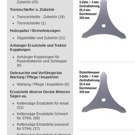
Zubehör
(45)
Trennschleifer u. Z/ubehör
Trennschleifer - Zubehör
(18)
Trennschleifer
(1)
Holzspalter / Brennholzsägen
Sägeblätter und Zubehör
(21)
Anhänger Ersatzteile und Traktor
Kupplungen
Anhänger Kupplungen für
Rasentraktoren und Schlepper
(6)
Gebrauchte und Vorführgeräte
Wartung / Pflege / Inspektion
Wartung / Pflege / Inspektion
(0)
Ersatzteile diverse Geräte Motoren
Sägen ua.
Kettensäge Ersatzteile für emak
(52)
Kettensäge Ersatzteile Schwert
für STIHL
(68)
Kettensäge Ersatzteile passend
für STIHL
(27)