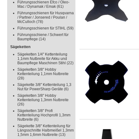
Führungsschienen Efco / Oleo-
Mac / Dynamak / Emak
(61)
Führungsschienen für Husqvarna
/ Partner / Jonsered / Poulan /
McCulloch
(78)
Führungsschienen für STIHL
(59)
Führungsschiene / Schwert für
Baumpflege
(14)
Sägeketten
Sägeketten 1/4" Kettenteilung
1,1mm Nutbreite für Akku und
Baumpflege Maschinen Stihl
(22)
Sägeketten 3/8" Hobby
Kettenteilung 1,1mm Nutbreite
(28)
Sägekette 3/8" Kettenteilung 1,3
Nut für PowerSharp Geräte
(6)
Sägeketten 3/8" Hobby
Kettenteilung 1,3mm Nutbreite
(26)
Sägeketten 3/8" Profi
Kettenteilung Hochprofil 1,3mm
Nutbreite
(6)
Sägekette 3/8" Kettenteilung für
Längsschnitte Halbmeißel 1,3mm
1,5mm 1,6mm Nutbreite
(13)