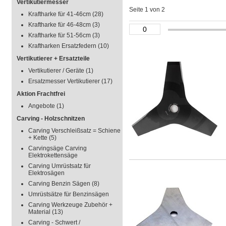
Vertikutiermesser
Seite 1 von 2
Kraftharke für 41-46cm
(28)
Kraftharke für 46-48cm
(3)
Kraftharke für 51-56cm
(3)
Kraftharken Ersatzfedern
(10)
Vertikutierer + Ersatzteile
Vertikutierer / Geräte
(1)
Ersatzmesser Vertikutierer
(17)
Aktion Frachtfrei
Angebote
(1)
Carving - Holzschnitzen
Carving Verschleißsatz = Schiene
+ Kette
(5)
Carvingsäge Carving
Elektrokettensäge
Carving Umrüstsatz für
Elektrosägen
Carving Benzin Sägen
(8)
Umrüstsätze für Benzinsägen
Carving Werkzeuge Zubehör +
Material
(13)
Carving - Schwert /