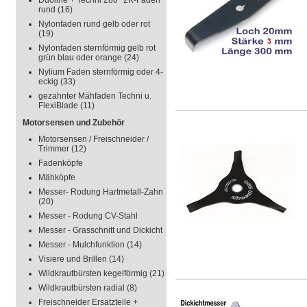
Duoline + Techni 280° 2K-Faden
rund
(16)
Nylonfaden rund gelb oder rot
(19)
Nylonfaden sternförmig gelb rot
grün blau oder orange
(24)
Nylium Faden sternförmig oder 4-
eckig
(33)
gezahnter Mähfaden Techni u.
FlexiBlade
(11)
Motorsensen und Zubehör
Motorsensen / Freischneider /
Trimmer
(12)
Fadenköpfe
Mähköpfe
Messer- Rodung Hartmetall-Zahn
(20)
Messer - Rodung CV-Stahl
Messer - Grasschnitt und Dickicht
Messer - Mulchfunktion
(14)
Visiere und Brillen
(14)
Wildkrautbürsten kegelförmig
(21)
Wildkrautbürsten radial
(8)
Freischneider Ersatzteile +