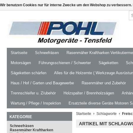
Wir benutzen Cookies nur für interne Zwecke um den Webshop zu verbessern. 
Startseite
Schneefräsen
Rasenmäher Kraftharken Vertikutierm
Motorsägen
Führungsschienen / Schwerter
Sägeketten
Schw
Sägeketten schärfen
Alles für die Holzernte ( Werkzeuge Ausrüstun
Haus / Hof / Garten und Baugewerbe
Rasenmäher und Zubehör
Trennschleifer u. Z/ubehör
Holzspalter / Brennholzsägen
Anhäng
Wartung / Pflege / Inspektion
Ersatzteile diverse Geräte Motoren S
Startseite
Schlagworte
Freis
KATEGORIE
ARTIKEL MIT SCHLAGW
Schneefräsen
Rasenmäher Kraftharken