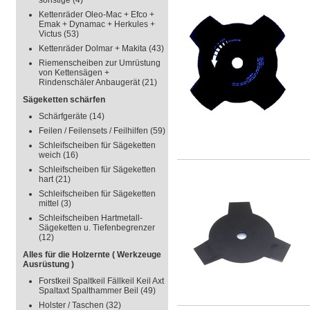
sonstige
(4)
Kettenräder Oleo-Mac + Efco +
Emak + Dynamac + Herkules +
Victus
(53)
Kettenräder Dolmar + Makita
(43)
Riemenscheiben zur Umrüstung
von Kettensägen +
Rindenschäler Anbaugerät
(21)
Sägeketten schärfen
Schärfgeräte
(14)
Feilen / Feilensets / Feilhilfen
(59)
Schleifscheiben für Sägeketten
weich
(16)
Schleifscheiben für Sägeketten
hart
(21)
Schleifscheiben für Sägeketten
mittel
(3)
Schleifscheiben Hartmetall-
Sägeketten u. Tiefenbegrenzer
(12)
Alles für die Holzernte ( Werkzeuge
Ausrüstung )
Forstkeil Spaltkeil Fällkeil Keil Axt
Spaltaxt Spalthammer Beil
(49)
Holster / Taschen
(32)