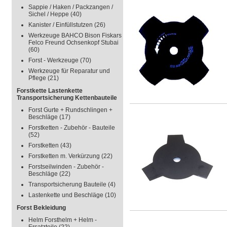
Sappie / Haken / Packzangen /
Sichel / Heppe
(40)
Kanister / Einfüllstutzen
(26)
Werkzeuge BAHCO Bison Fiskars
Felco Freund Ochsenkopf Stubai
(60)
Forst - Werkzeuge
(70)
Werkzeuge für Reparatur und
Pflege
(21)
Forstkette Lastenkette
Transportsicherung Kettenbauteile
Forst Gurte + Rundschlingen +
Beschläge
(17)
Forstketten - Zubehör - Bauteile
(52)
Forstketten
(43)
Forstketten m. Verkürzung
(22)
Forstseilwinden - Zubehör -
Beschläge
(22)
Transportsicherung Bauteile
(4)
Lastenkette und Beschläge
(10)
Forst Bekleidung
Helm Forsthelm + Helm -