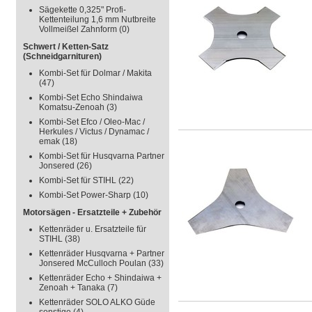
Sägekette 0,325" Profi-
Kettenteilung 1,6 mm Nutbreite
Vollmeißel Zahnform
(0)
Schwert / Ketten-Satz
(Schneidgarnituren)
Kombi-Set für Dolmar / Makita
(47)
Kombi-Set Echo Shindaiwa
Komatsu-Zenoah
(3)
Kombi-Set Efco / Oleo-Mac /
Herkules / Victus / Dynamac /
emak
(18)
Kombi-Set für Husqvarna Partner
Jonsered
(26)
Kombi-Set für STIHL
(22)
Kombi-Set Power-Sharp
(10)
Motorsägen - Ersatzteile + Zubehör
Kettenräder u. Ersatzteile für
STIHL
(38)
Kettenräder Husqvarna + Partner
Jonsered McCulloch Poulan
(33)
Kettenräder Echo + Shindaiwa +
Zenoah + Tanaka
(7)
Kettenräder SOLO ALKO Güde