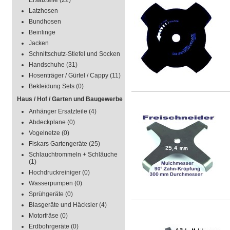
Ersatzteile
(22)
Latzhosen
Bundhosen
Beinlinge
Jacken
Schnittschutz-Stiefel und Socken
Handschuhe
(31)
Hosenträger / Gürtel / Cappy
(11)
Bekleidung Sets
(0)
Haus / Hof / Garten und Baugewerbe
Anhänger Ersatzteile
(4)
Abdeckplane
(0)
Vogelnetze
(0)
Fiskars Gartengeräte
(25)
Schlauchtrommeln + Schläuche
(1)
Hochdruckreiniger
(0)
Wasserpumpen
(0)
Sprühgeräte
(0)
Blasgeräte und Häcksler
(4)
Motorfräse
(0)
Erdbohrgeräte
(0)