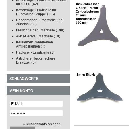
Kettensäge Ersatzteile Kettenrad
für STIHL
(42)
Kettensäge Ersatzteile für
Husqvarna Gruppe
(115)
Rasenmäher - Ersatzteile und
Zubehör
(53)
Freischneider Ersatzteile
(198)
Akku-Geräte Ersatzteile
(10)
Keilriemen Zahnriemen
Antriebsriemen
(7)
Häcksler - Ersatzteile
(1)
Astschere Heckenschere
Ersatzteil
(5)
SCHLAGWORTE
MEIN KONTO
» Kundenkonto anlegen